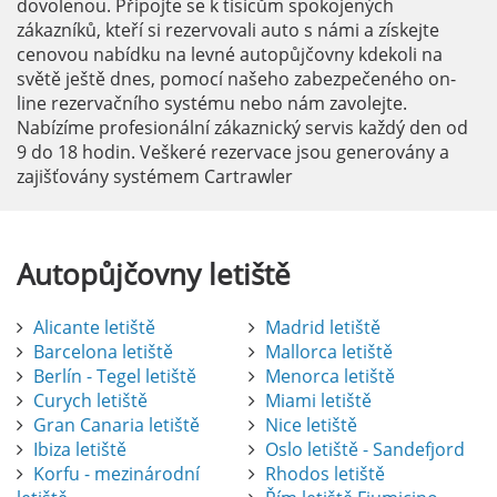
dovolenou. Připojte se k tisícům spokojených
zákazníků, kteří si rezervovali auto s námi a získejte
cenovou nabídku na levné autopůjčovny kdekoli na
světě ještě dnes, pomocí našeho zabezpečeného on-
line rezervačního systému nebo nám zavolejte.
Nabízíme profesionální zákaznický servis každý den od
9 do 18 hodin. Veškeré rezervace jsou generovány a
zajišťovány systémem Cartrawler
Autopůjčovny
letiště
Alicante letiště
Madrid letiště
Barcelona letiště
Mallorca letiště
Berlín - Tegel letiště
Menorca letiště
Curych letiště
Miami letiště
Gran Canaria letiště
Nice letiště
Ibiza letiště
Oslo letiště - Sandefjord
Korfu - mezinárodní
Rhodos letiště