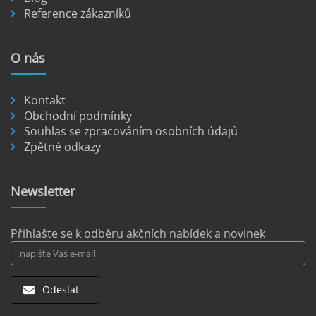
Reference zákazníků
nejlépe prozkoumáte autem. Veškerá
veřejná doprava je omezená a mnoho
nejkrásnějších míst je dostupných pouze po
O
nás
nezpevněných cestách.
číst :
celý článek
Kontakt
Pronájem auta na letišti Berlín.
Obchodní podmínky
Souhlas se zpracováním osobních údajů
Letiště Berlín Brandenburg (BER) je hlavním
Zpětné odkazy
dopravním uzlem pro cestovatele mířící do
německého hlavního města i širšího okolí.
Pokud plánujete pohybovat se po Berlíně a
Newsletter
okolních regionech bez omezení, pronájem
auta přímo na letišti je ideální volbou.
číst :
celý článek
Přihlašte se k odběru akčních nabídek a novinek
Odeslat