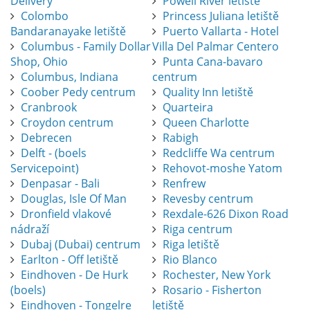
Delivery
Powell River letiště
Colombo
Princess Juliana letiště
Bandaranayake letiště
Puerto Vallarta - Hotel
Columbus - Family Dollar
Villa Del Palmar Centero
Shop, Ohio
Punta Cana-bavaro
Columbus, Indiana
centrum
Coober Pedy centrum
Quality Inn letiště
Cranbrook
Quarteira
Croydon centrum
Queen Charlotte
Debrecen
Rabigh
Delft - (boels
Redcliffe Wa centrum
Servicepoint)
Rehovot-moshe Yatom
Denpasar - Bali
Renfrew
Douglas, Isle Of Man
Revesby centrum
Dronfield vlakové
Rexdale-626 Dixon Road
nádraží
Riga centrum
Dubaj (Dubai) centrum
Riga letiště
Earlton - Off letiště
Rio Blanco
Eindhoven - De Hurk
Rochester, New York
(boels)
Rosario - Fisherton
Eindhoven - Tongelre
letiště