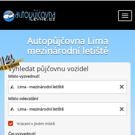
Autopůjčovna Lima
mezinárodní letiště
online autopůjčovny ve městě Lima mezinárodní letiště
Vyhledat půjčovnu vozidel
Místo vyzvednutí
Místo odevzdání
Vrácení v jiném místě
Čas vyzvednutí