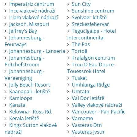
Imperatriz centrum
Sun City
Ince vlakové nádraží
Sunshine centrum
Irlam vlakové nádraží
Svolvaer letiště
Jackson, Missouri
Szeckesfehervar
Jeffrey's Bay
Tegucigalpa - Hotel
Johannesburg -
Intercontinental
Fourways
The Pas
Johannesburg - Lanseria
Tortoli
Johannesburg -
Trafalgon centrum
Potchefstroom
Trou D Eau Douce -
Johannesburg -
Touessrok Hotel
Vereeniging
Tusket
Jolly Beach Resort
Umhlanga Ridge
Kaanapali - letiště
Umtata
Kamloops
Val Dor letiště
Kanata
Valley vlakové nádraží
Kelowna - Ross Rd.
Vancouver - Pan Pacific
Kerala letiště
Varnamo
Kings Sutton vlakové
Vasteras Dtn
nádraží
Vasteras Jvstn