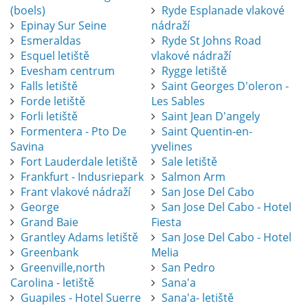
(boels)
Ryde Esplanade vlakové
Epinay Sur Seine
nádraží
Esmeraldas
Ryde St Johns Road
Esquel letiště
vlakové nádraží
Evesham centrum
Rygge letiště
Falls letiště
Saint Georges D'oleron -
Forde letiště
Les Sables
Forli letiště
Saint Jean D'angely
Formentera - Pto De
Saint Quentin-en-
Savina
yvelines
Fort Lauderdale letiště
Sale letiště
Frankfurt - Indusriepark
Salmon Arm
Frant vlakové nádraží
San Jose Del Cabo
George
San Jose Del Cabo - Hotel
Grand Baie
Fiesta
Grantley Adams letiště
San Jose Del Cabo - Hotel
Greenbank
Melia
Greenville,north
San Pedro
Carolina - letiště
Sana'a
Guapiles - Hotel Suerre
Sana'a- letiště