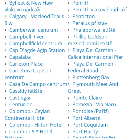
Byfleet & New Haw
Penrith
vlakové nádraží
Penrith vlakové nádraží
Calgary - Macleod Trails
Penticton
S.w
Peraius přístav
Camberwell centrum
Phalaborwa letiště
Campbell River
Phillip Goldson
Campbellfield centrum
mezinárodní letiště
Cap D'agde Agip Station
Playa Del Carmen -
Capalaba
Calica International Pier
Carleton Place
Playa Del Carmen -
Carretera Luperon
Federal Road
centrum
Plettenberg Bay
Casa De Campo centrum
Plymouth Meet And
Cassidy letiště
Greet
Castlegar
Pointe Claire
Centurion
Pomezia - Via Naro
Colombo - Ceylan
Pontoise (Paříž)
Continental Hotel
Port Alberni
Colombo - Hilton Hotel
Port Coquitlam
Colombo 5 * Hotel
Port Hardy