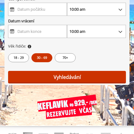
Datum vrácení
Věk řidiče:
18 - 29
30 - 69
70+
Vyhledávání