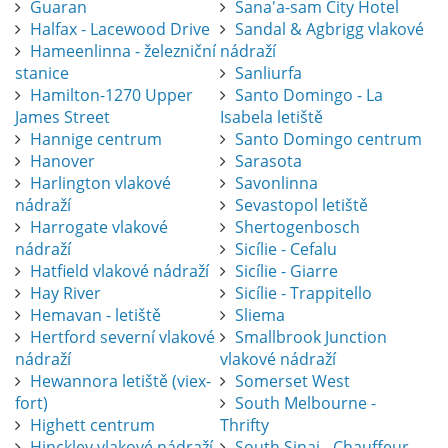
Guaran
Sana'a-sam City Hotel
Halfax - Lacewood Drive
Sandal & Agbrigg vlakové
Hameenlinna - železniční
nádraží
stanice
Sanliurfa
Hamilton-1270 Upper
Santo Domingo - La
James Street
Isabela letiště
Hannige centrum
Santo Domingo centrum
Hanover
Sarasota
Harlington vlakové
Savonlinna
nádraží
Sevastopol letiště
Harrogate vlakové
Shertogenbosch
nádraží
Sicílie - Cefalu
Hatfield vlakové nádraží
Sicílie - Giarre
Hay River
Sicílie - Trappitello
Hemavan - letiště
Sliema
Hertford severní vlakové
Smallbrook Junction
nádraží
vlakové nádraží
Hewannora letiště (viex-
Somerset West
fort)
South Melbourne -
Highett centrum
Thrifty
Hinckley vlakové nádraží
South Sinai - Chauffeur