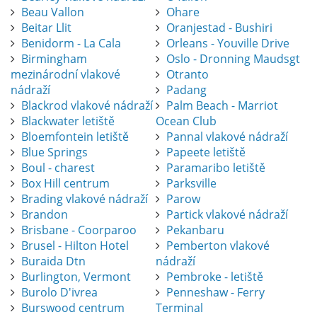
Beau Vallon
Ohare
Beitar Llit
Oranjestad - Bushiri
Benidorm - La Cala
Orleans - Youville Drive
Birmingham
Oslo - Dronning Maudsgt
mezinárodní vlakové
Otranto
nádraží
Padang
Blackrod vlakové nádraží
Palm Beach - Marriot
Blackwater letiště
Ocean Club
Bloemfontein letiště
Pannal vlakové nádraží
Blue Springs
Papeete letiště
Boul - charest
Paramaribo letiště
Box Hill centrum
Parksville
Brading vlakové nádraží
Parow
Brandon
Partick vlakové nádraží
Brisbane - Coorparoo
Pekanbaru
Brusel - Hilton Hotel
Pemberton vlakové
Buraida Dtn
nádraží
Burlington, Vermont
Pembroke - letiště
Burolo D'ivrea
Penneshaw - Ferry
Burswood centrum
Terminal