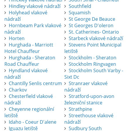
Hindley vlakové nádraží
Southfield
Holyhead vlakové
Squamish
nádraží
St George De Beauce
Hornbeam Park vlakové
St Georges D'oleron
nádraží
St. Catherines- Ontario
Horten
Starbeck vlakové nádraží
Hurghada - Marriott
Stevens Point Municipal
Hotel Chauffeur
letiště
Hurghada - Sheraton
Stockholm - Sheraton
Road Chauffeur
Stockholm Ringvagen
Hyndland vlakové
Stockholm South Varby -
nádraží
Sixt Dc
Chantilly Senlis centrum
Stranraer vlakové
Charkov
nádraží
Chesterfield vlakové
Stratford-upon-avon
nádraží
železniční stanice
Cheyenne regionální
Strathpine
letiště
Streethouse vlakové
Idaho - Coeur D'alene
nádraží
Iguazu letiště
Sudbury South