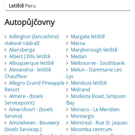
Letiště
Peru
Autopůjčovny
Adlington (lancashire)
Margate letiště
vlakové nádraží
Marsa
Akersberga
Maryborough letiště
Albert J Ellis letiště
Medan
Albuquerque letiště
Melbourne - Southbank
Alexandria - letiště
Melun - Dammarie Les
Chauffeur
Lys
Allegro Grand Pineapple
Mendoza letiště
Resort
Midrand
Almere - (boels
Modesta Road, Simpson
Servicepoint)
Bay
Amersfoort - (boels
Monaco - Le Meridien
Service)
Montargis
Amstelveen - Bouwerji
Montreal - Rue St. Jaques
(boels Servicep.)
Moomba centrum