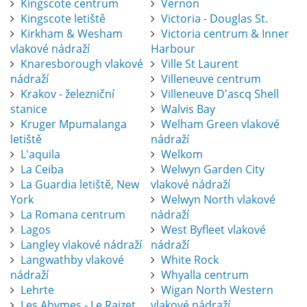
Kingscote centrum
Vernon
Kingscote letiště
Victoria - Douglas St.
Kirkham & Wesham
Victoria centrum & Inner
vlakové nádraží
Harbour
Knaresborough vlakové
Ville St Laurent
nádraží
Villeneuve centrum
Krakov - železniční
Villeneuve D'ascq Shell
stanice
Walvis Bay
Kruger Mpumalanga
Welham Green vlakové
letiště
nádraží
L'aquila
Welkom
La Ceiba
Welwyn Garden City
La Guardia letiště, New
vlakové nádraží
York
Welwyn North vlakové
La Romana centrum
nádraží
Lagos
West Byfleet vlakové
Langley vlakové nádraží
nádraží
Langwathby vlakové
White Rock
nádraží
Whyalla centrum
Lehrte
Wigan North Western
Les Abymes - Le Raizet
vlakové nádraží