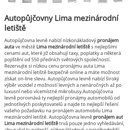
Autopůjčovny
Lima mezinárodní
letiště
Autopůjčovna levně nabízí nízkonákladový
pronájem
auta
ve městě
Lima mezinárodní letiště
s nejlepšími
cenami aut, které již obsahují taxy, poplatky a některá
pojištění od 550 předních světových společností.
Rezervujte si nízkou cenu pronájmu auta Lima
mezinárodní letiště bezpečně online a máte možnost
získat on-line slevu. Autopůjčovna levně nabízí široký
výběr vozidel z možností levných a nenáročných až po
luxusní nebo vícemístné mikrobusy.Autopůjčovna
levně porovnává ty nejlepší pronájmy automobilů od
jednotlivých poskytovatelů a najde to nejlepší řešení
vašeho požadavku na pronájem automobilu Lima
mezinárodní letiště. Autopůjčovna levně
pronájem aut
Lima mezinárodní letiště
trvá pouze jedno vyhledávání,
aby našel ty nejlepší, nízkonákladové a nejvýhodnější