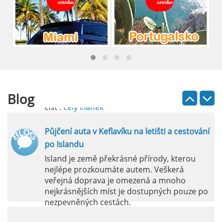
číst :
celý článek
Pronájem auta na letišti Lefkada: Kompletní
průvodce
Půjčení auta na letišti Lefkada je skvělý
způsob, jak prozkoumat ostrov podle
vlastních představ.
Blog
číst :
celý článek
Půjčení auta v Keflavíku na letišti a cestování
po Islandu
Island je země překrásné přírody, kterou
nejlépe prozkoumáte autem. Veškerá
veřejná doprava je omezená a mnoho
nejkrásnějších míst je dostupných pouze po
nezpevněných cestách.
číst :
celý článek