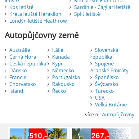
letiště
Řím letiště Fiumicino
Kos letiště
Sardinie - Cagliari letiště
Kréta letiště Heraklion
Split letiště
Londýn letiště Heathrow
Autopůjčovny
země
Austrálie
Itálie
Slovenská
Černá Hora
Kanada
republika
Česká republika
Kypr
Spojené
Dánsko
Německo
Arabské Emiráty
Francie
Portugalsko
Španělsko
Chorvatsko
Rakousko
Švýcarsko
Island
Řecko
Turecko
USA
Pronájem auta na letišti Alicante
Velká Británie
Půjčení auta na letišti v Alicante je výborný
způsob, jak pohodlně objevovat město i jeho
více o :
Autopůjčovny
okolí. Letiště Alicante-Elche, hlavní vstupní
brána do regionu Costa Blanca, se nachází
přibližně 9 km od centra Alicante.