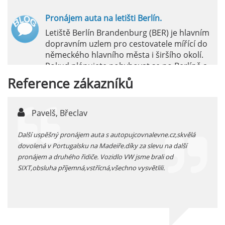
Pronájem auta na letišti Berlín.
Letiště Berlín Brandenburg (BER) je hlavním
dopravním uzlem pro cestovatele mířící do
německého hlavního města i širšího okolí.
Pokud plánujete pohybovat se po Berlíně a
okolních regionech bez omezení, pronájem
Reference
zákazníků
auta přímo na letišti je ideální volbou.
číst :
celý článek
Pavelš, Břeclav
j
Pronájem auta na letišti Marseille: Jak na to?
 před
Další uspěšný pronájem auta s autopujcovnalevne.cz,skvělá
prodl
Letiště Marseille, oficiálně známé jako
...
dovolená v Portugalsku na Madeiře.díky za slevu na další
proná
mezinárodní letiště Marseille-Provence, je
pronájem a druhého řidiče. Vozidlo VW jsme brali od
kateg
hlavní vstupní branou do regionu Provence
SIXT,obsluha příjemná,vstřícná,všechno vysvětlili.
kolem
a nachází se přibližně 27 km od centra města
Marseille.
číst :
celý článek
Pronájem auta na letišti Alicante