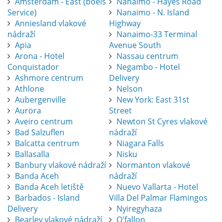
Amsterdam - East (boels
Nanaimo - Hayes Road
Service)
Nanaimo - N. Island
Anniesland vlakové
Highway
nádraží
Nanaimo-33 Terminal
Apia
Avenue South
Arona - Hotel
Nassau centrum
Conquistador
Negambo - Hotel
Ashmore centrum
Delivery
Athlone
Nelson
Aubergenville
New York: East 31st
Aurora
Street
Aveiro centrum
Newton St Cyres vlakové
Bad Salzuflen
nádraží
Balcatta centrum
Niagara Falls
Ballasalla
Nisku
Banbury vlakové nádraží
Normanton vlakové
Banda Aceh
nádraží
Banda Aceh letiště
Nuevo Vallarta - Hotel
Barbados - Island
Villa Del Palmar Flamingos
Delivery
Nyiregyhaza
Bearley vlakové nádraží
O'fallon