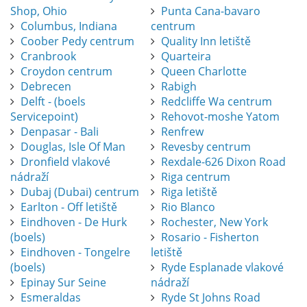
Shop, Ohio
Punta Cana-bavaro
Columbus, Indiana
centrum
Coober Pedy centrum
Quality Inn letiště
Cranbrook
Quarteira
Croydon centrum
Queen Charlotte
Debrecen
Rabigh
Delft - (boels
Redcliffe Wa centrum
Servicepoint)
Rehovot-moshe Yatom
Denpasar - Bali
Renfrew
Douglas, Isle Of Man
Revesby centrum
Dronfield vlakové
Rexdale-626 Dixon Road
nádraží
Riga centrum
Dubaj (Dubai) centrum
Riga letiště
Earlton - Off letiště
Rio Blanco
Eindhoven - De Hurk
Rochester, New York
(boels)
Rosario - Fisherton
Eindhoven - Tongelre
letiště
(boels)
Ryde Esplanade vlakové
Epinay Sur Seine
nádraží
Esmeraldas
Ryde St Johns Road