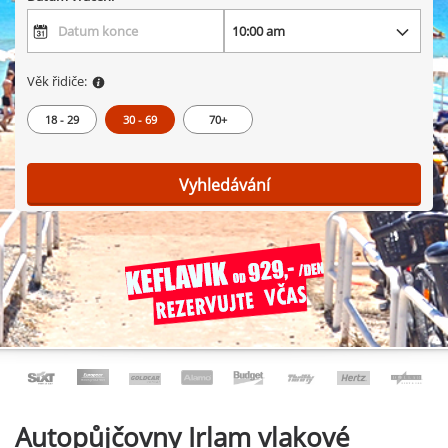
Věk řidiče:
18 - 29
30 - 69
70+
Vyhledávání
Autopůjčovny
Irlam vlakové