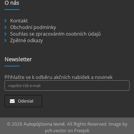
O
nás
nezpevněných cestách.
číst :
celý článek
Kontakt
Pronájem auta na letišti Berlín.
Obchodní podmínky
Souhlas se zpracováním osobních údajů
Letiště Berlín Brandenburg (BER) je hlavním
Zpětné odkazy
dopravním uzlem pro cestovatele mířící do
německého hlavního města i širšího okolí.
Pokud plánujete pohybovat se po Berlíně a
Newsletter
okolních regionech bez omezení, pronájem
auta přímo na letišti je ideální volbou.
číst :
celý článek
Přihlašte se k odběru akčních nabídek a novinek
Odeslat
© 2026
Autopůjčovna levně
. All Rights Reserved. Image by
pch.vector on Freepik