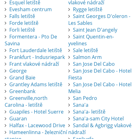
Esquel letiště
vlakové nádraží
Evesham centrum
Rygge letiště
Falls letiště
Saint Georges D'oleron -
Forde letiště
Les Sables
Forli letiště
Saint Jean D'angely
Formentera - Pto De
Saint Quentin-en-
Savina
yvelines
Fort Lauderdale letiště
Sale letiště
Frankfurt - Indusriepark
Salmon Arm
Frant vlakové nádraží
San Jose Del Cabo
George
San Jose Del Cabo - Hotel
Grand Baie
Fiesta
Grantley Adams letiště
San Jose Del Cabo - Hotel
Greenbank
Melia
Greenville,north
San Pedro
Carolina - letiště
Sana'a
Guapiles - Hotel Suerre
Sana'a- letiště
Guaran
Sana'a-sam City Hotel
Halfax - Lacewood Drive
Sandal & Agbrigg vlakové
Hameenlinna - železniční
nádraží