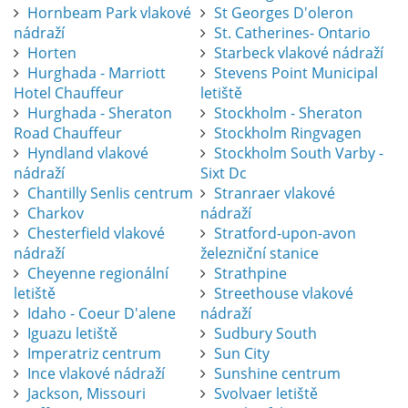
Hornbeam Park vlakové
St Georges D'oleron
nádraží
St. Catherines- Ontario
Horten
Starbeck vlakové nádraží
Hurghada - Marriott
Stevens Point Municipal
Hotel Chauffeur
letiště
Hurghada - Sheraton
Stockholm - Sheraton
Road Chauffeur
Stockholm Ringvagen
Hyndland vlakové
Stockholm South Varby -
nádraží
Sixt Dc
Chantilly Senlis centrum
Stranraer vlakové
Charkov
nádraží
Chesterfield vlakové
Stratford-upon-avon
nádraží
železniční stanice
Cheyenne regionální
Strathpine
letiště
Streethouse vlakové
Idaho - Coeur D'alene
nádraží
Iguazu letiště
Sudbury South
Imperatriz centrum
Sun City
Ince vlakové nádraží
Sunshine centrum
Jackson, Missouri
Svolvaer letiště