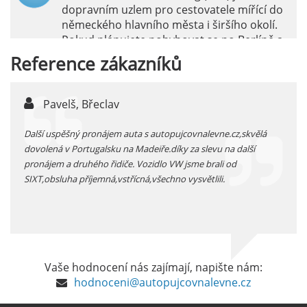
dopravním uzlem pro cestovatele mířící do
německého hlavního města i širšího okolí.
Pokud plánujete pohybovat se po Berlíně a
okolních regionech bez omezení, pronájem
Reference
zákazníků
auta přímo na letišti je ideální volbou.
číst :
celý článek
Pavelš, Břeclav
j
Pronájem auta na letišti Marseille: Jak na to?
 před
Další uspěšný pronájem auta s autopujcovnalevne.cz,skvělá
prodl
Letiště Marseille, oficiálně známé jako
...
dovolená v Portugalsku na Madeiře.díky za slevu na další
proná
mezinárodní letiště Marseille-Provence, je
pronájem a druhého řidiče. Vozidlo VW jsme brali od
kateg
hlavní vstupní branou do regionu Provence
SIXT,obsluha příjemná,vstřícná,všechno vysvětlili.
kolem
a nachází se přibližně 27 km od centra města
Marseille.
číst :
celý článek
Pronájem auta na letišti Alicante
Vaše hodnocení nás zajímají, napište nám:
Půjčení auta na letišti v Alicante je výborný
hodnoceni@autopujcovnalevne.cz
způsob, jak pohodlně objevovat město i jeho
okolí. Letiště Alicante-Elche, hlavní vstupní