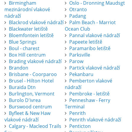
Birmingham
Oslo - Dronning Maudsgt
mezinárodní vlakové
Otranto
nádraží
Padang
Blackrod vlakové nádraží
Palm Beach - Marriot
Blackwater letiště
Ocean Club
Bloemfontein letiště
Pannal vlakové nádraží
Blue Springs
Papeete letiště
Boul - charest
Paramaribo letiště
Box Hill centrum
Parksville
Brading vlakové nádraží
Parow
Brandon
Partick vlakové nádraží
Brisbane - Coorparoo
Pekanbaru
Brusel - Hilton Hotel
Pemberton vlakové
Buraida Dtn
nádraží
Burlington, Vermont
Pembroke - letiště
Burolo D'ivrea
Penneshaw - Ferry
Burswood centrum
Terminal
Byfleet & New Haw
Penrith
vlakové nádraží
Penrith vlakové nádraží
Calgary - Macleod Trails
Penticton