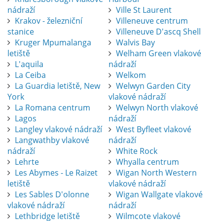
nádraží
Ville St Laurent
Krakov - železniční
Villeneuve centrum
stanice
Villeneuve D'ascq Shell
Kruger Mpumalanga
Walvis Bay
letiště
Welham Green vlakové
L'aquila
nádraží
La Ceiba
Welkom
La Guardia letiště, New
Welwyn Garden City
York
vlakové nádraží
La Romana centrum
Welwyn North vlakové
Lagos
nádraží
Langley vlakové nádraží
West Byfleet vlakové
Langwathby vlakové
nádraží
nádraží
White Rock
Lehrte
Whyalla centrum
Les Abymes - Le Raizet
Wigan North Western
letiště
vlakové nádraží
Les Sables D'olonne
Wigan Wallgate vlakové
vlakové nádraží
nádraží
Lethbridge letiště
Wilmcote vlakové