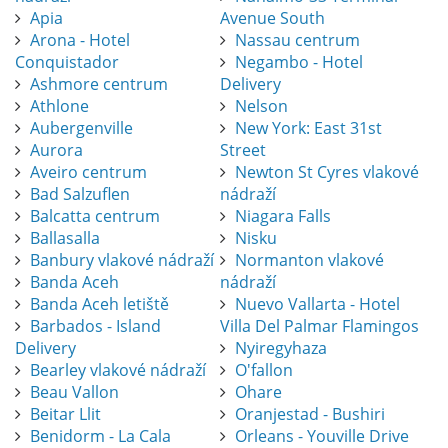
Apia
Avenue South
Arona - Hotel
Nassau centrum
Conquistador
Negambo - Hotel
Ashmore centrum
Delivery
Athlone
Nelson
Aubergenville
New York: East 31st
Aurora
Street
Aveiro centrum
Newton St Cyres vlakové
Bad Salzuflen
nádraží
Balcatta centrum
Niagara Falls
Ballasalla
Nisku
Banbury vlakové nádraží
Normanton vlakové
Banda Aceh
nádraží
Banda Aceh letiště
Nuevo Vallarta - Hotel
Barbados - Island
Villa Del Palmar Flamingos
Delivery
Nyiregyhaza
Bearley vlakové nádraží
O'fallon
Beau Vallon
Ohare
Beitar Llit
Oranjestad - Bushiri
Benidorm - La Cala
Orleans - Youville Drive