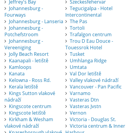
Jeffrey's Bay
Szeckesfehervar
Johannesburg -
Tegucigalpa - Hotel
Fourways
Intercontinental
Johannesburg - Lanseria
The Pas
Johannesburg -
Tortoli
Potchefstroom
Trafalgon centrum
Johannesburg -
Trou D Eau Douce -
Vereeniging
Touessrok Hotel
Jolly Beach Resort
Tusket
Kaanapali - letiště
Umhlanga Ridge
Kamloops
Umtata
Kanata
Val Dor letiště
Kelowna - Ross Rd.
Valley vlakové nádraží
Kerala letiště
Vancouver - Pan Pacific
Kings Sutton vlakové
Varnamo
nádraží
Vasteras Dtn
Kingscote centrum
Vasteras Jvstn
Kingscote letiště
Vernon
Kirkham & Wesham
Victoria - Douglas St.
vlakové nádraží
Victoria centrum & Inner
Knaresborough vlakové
Harbour