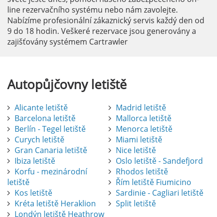
line rezervačního systému nebo nám zavolejte.
Nabízíme profesionální zákaznický servis každý den od
9 do 18 hodin. Veškeré rezervace jsou generovány a
zajišťovány systémem Cartrawler
Autopůjčovny
letiště
Alicante letiště
Madrid letiště
Barcelona letiště
Mallorca letiště
Berlín - Tegel letiště
Menorca letiště
Curych letiště
Miami letiště
Gran Canaria letiště
Nice letiště
Ibiza letiště
Oslo letiště - Sandefjord
Korfu - mezinárodní
Rhodos letiště
letiště
Řím letiště Fiumicino
Kos letiště
Sardinie - Cagliari letiště
Kréta letiště Heraklion
Split letiště
Londýn letiště Heathrow