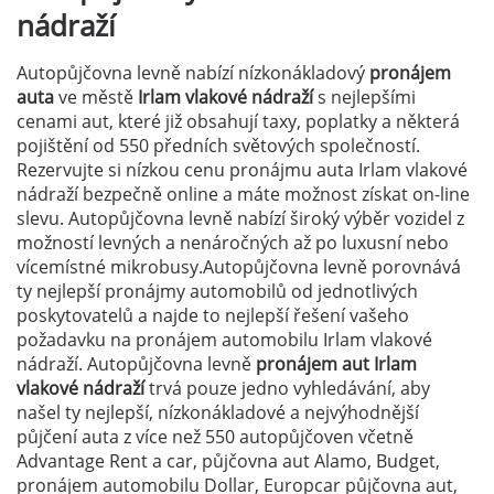
nádraží
Autopůjčovna levně nabízí nízkonákladový
pronájem
auta
ve městě
Irlam vlakové nádraží
s nejlepšími
cenami aut, které již obsahují taxy, poplatky a některá
pojištění od 550 předních světových společností.
Rezervujte si nízkou cenu pronájmu auta Irlam vlakové
nádraží bezpečně online a máte možnost získat on-line
slevu. Autopůjčovna levně nabízí široký výběr vozidel z
možností levných a nenáročných až po luxusní nebo
vícemístné mikrobusy.Autopůjčovna levně porovnává
ty nejlepší pronájmy automobilů od jednotlivých
poskytovatelů a najde to nejlepší řešení vašeho
požadavku na pronájem automobilu Irlam vlakové
nádraží. Autopůjčovna levně
pronájem aut Irlam
vlakové nádraží
trvá pouze jedno vyhledávání, aby
našel ty nejlepší, nízkonákladové a nejvýhodnější
půjčení auta z více než 550 autopůjčoven včetně
Advantage Rent a car, půjčovna aut Alamo, Budget,
pronájem automobilu Dollar, Europcar půjčovna aut,