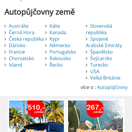
Autopůjčovny
země
Austrálie
Itálie
Slovenská
Černá Hora
Kanada
republika
Česká republika
Kypr
Spojené
Dánsko
Německo
Arabské Emiráty
Francie
Portugalsko
Španělsko
Chorvatsko
Rakousko
Švýcarsko
Island
Řecko
Turecko
USA
Pronájem auta na letišti Alicante
Velká Británie
Půjčení auta na letišti v Alicante je výborný
způsob, jak pohodlně objevovat město i jeho
více o :
Autopůjčovny
okolí. Letiště Alicante-Elche, hlavní vstupní
brána do regionu Costa Blanca, se nachází
přibližně 9 km od centra Alicante.
číst :
celý článek
Pronájem auta na letišti Lefkada: Kompletní