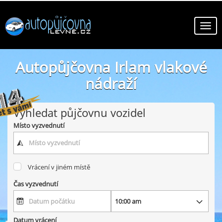
Autopůjčovna Irlam vlakové
nádraží
online autopůjčovny ve městě Irlam vlakové nádraží
Vyhledat půjčovnu vozidel
Místo vyzvednutí
Vrácení v jiném místě
Čas vyzvednutí
Datum vrácení