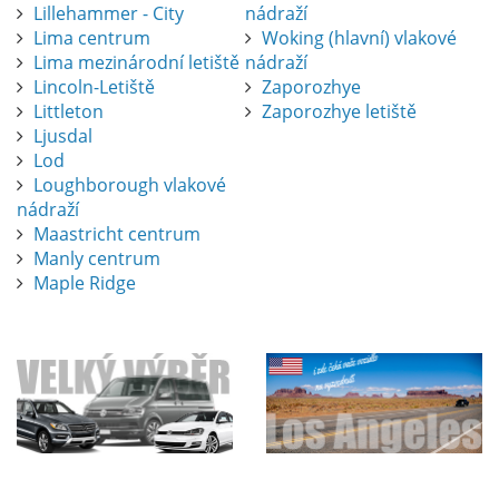
Lillehammer - City
nádraží
Lima centrum
Woking (hlavní) vlakové
Lima mezinárodní letiště
nádraží
Lincoln-Letiště
Zaporozhye
Littleton
Zaporozhye letiště
Ljusdal
Lod
Loughborough vlakové
nádraží
Maastricht centrum
Manly centrum
Maple Ridge