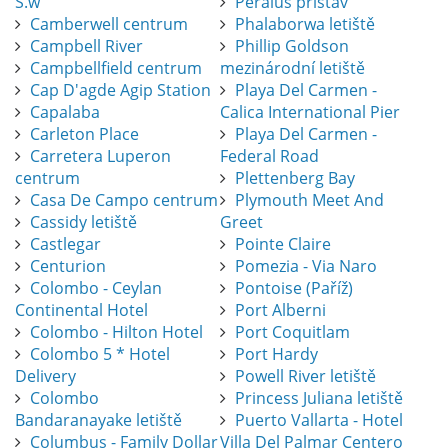
S.w
Peraius přístav
Camberwell centrum
Phalaborwa letiště
Campbell River
Phillip Goldson
Campbellfield centrum
mezinárodní letiště
Cap D'agde Agip Station
Playa Del Carmen -
Capalaba
Calica International Pier
Carleton Place
Playa Del Carmen -
Carretera Luperon
Federal Road
centrum
Plettenberg Bay
Casa De Campo centrum
Plymouth Meet And
Cassidy letiště
Greet
Castlegar
Pointe Claire
Centurion
Pomezia - Via Naro
Colombo - Ceylan
Pontoise (Paříž)
Continental Hotel
Port Alberni
Colombo - Hilton Hotel
Port Coquitlam
Colombo 5 * Hotel
Port Hardy
Delivery
Powell River letiště
Colombo
Princess Juliana letiště
Bandaranayake letiště
Puerto Vallarta - Hotel
Columbus - Family Dollar
Villa Del Palmar Centero