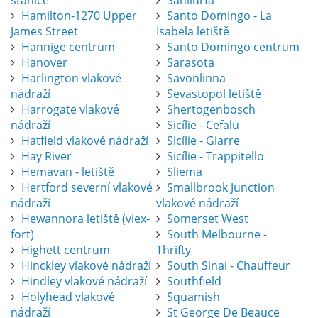
stanice
Sanliurfa
Hamilton-1270 Upper
Santo Domingo - La
James Street
Isabela letiště
Hannige centrum
Santo Domingo centrum
Hanover
Sarasota
Harlington vlakové
Savonlinna
nádraží
Sevastopol letiště
Harrogate vlakové
Shertogenbosch
nádraží
Sicílie - Cefalu
Hatfield vlakové nádraží
Sicílie - Giarre
Hay River
Sicílie - Trappitello
Hemavan - letiště
Sliema
Hertford severní vlakové
Smallbrook Junction
nádraží
vlakové nádraží
Hewannora letiště (viex-
Somerset West
fort)
South Melbourne -
Highett centrum
Thrifty
Hinckley vlakové nádraží
South Sinai - Chauffeur
Hindley vlakové nádraží
Southfield
Holyhead vlakové
Squamish
nádraží
St George De Beauce