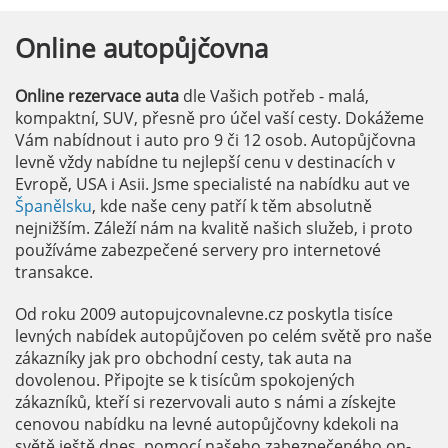
Online
autopůjčovna
Online rezervace auta
dle Vašich potřeb - malá,
kompaktní, SUV, přesně pro účel vaší cesty. Dokážeme
Vám nabídnout i auto pro 9 či 12 osob. Autopůjčovna
levně vždy nabídne tu nejlepší cenu v destinacích v
Evropě, USA i Asii. Jsme specialisté na nabídku aut ve
Španělsku
, kde naše ceny patří k těm absolutně
nejnižším. Záleží nám na kvalitě našich služeb, i proto
používáme zabezpečené servery pro internetové
transakce.
Od roku 2009 autopujcovnalevne.cz poskytla tisíce
levných nabídek autopůjčoven po celém světě pro naše
zákazníky jak pro obchodní cesty, tak auta na
dovolenou. Připojte se k tisícům spokojených
zákazníků, kteří si rezervovali auto s námi a získejte
cenovou nabídku na levné autopůjčovny kdekoli na
světě ještě dnes, pomocí našeho zabezpečeného on-