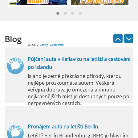
průvodce
Půjčení auta na letišti Lefkada je skvělý
způsob, jak prozkoumat ostrov podle
vlastních představ.
Blog
číst :
celý článek
Půjčení auta v Keflavíku na letišti a cestování
po Islandu
Island je země překrásné přírody, kterou
nejlépe prozkoumáte autem. Veškerá
veřejná doprava je omezená a mnoho
nejkrásnějších míst je dostupných pouze po
nezpevněných cestách.
číst :
celý článek
Pronájem auta na letišti Berlín.
Letiště Berlín Brandenburg (BER) je hlavním