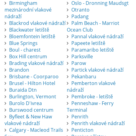
Birmingham
Oslo - Dronning Maudsgt
mezinárodní vlakové
Otranto
nádraží
Padang
Blackrod vlakové nádraží
Palm Beach - Marriot
Blackwater letiště
Ocean Club
Bloemfontein letiště
Pannal vlakové nádraží
Blue Springs
Papeete letiště
Boul - charest
Paramaribo letiště
Box Hill centrum
Parksville
Brading vlakové nádraží
Parow
Brandon
Partick vlakové nádraží
Brisbane - Coorparoo
Pekanbaru
Brusel - Hilton Hotel
Pemberton vlakové
Buraida Dtn
nádraží
Burlington, Vermont
Pembroke - letiště
Burolo D'ivrea
Penneshaw - Ferry
Burswood centrum
Terminal
Byfleet & New Haw
Penrith
vlakové nádraží
Penrith vlakové nádraží
Calgary - Macleod Trails
Penticton