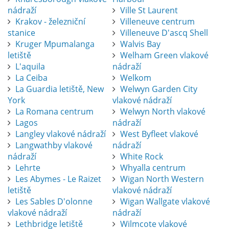
nádraží
Ville St Laurent
Krakov - železniční
Villeneuve centrum
stanice
Villeneuve D'ascq Shell
Kruger Mpumalanga
Walvis Bay
letiště
Welham Green vlakové
L'aquila
nádraží
La Ceiba
Welkom
La Guardia letiště, New
Welwyn Garden City
York
vlakové nádraží
La Romana centrum
Welwyn North vlakové
Lagos
nádraží
Langley vlakové nádraží
West Byfleet vlakové
Langwathby vlakové
nádraží
nádraží
White Rock
Lehrte
Whyalla centrum
Les Abymes - Le Raizet
Wigan North Western
letiště
vlakové nádraží
Les Sables D'olonne
Wigan Wallgate vlakové
vlakové nádraží
nádraží
Lethbridge letiště
Wilmcote vlakové