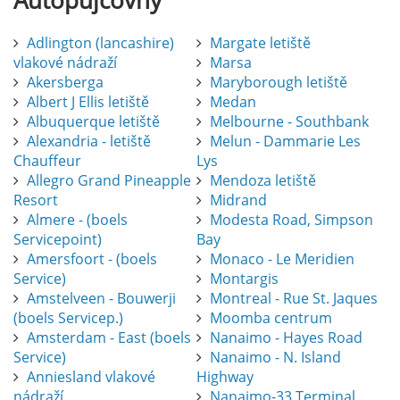
Autopůjčovny
Adlington (lancashire)
Margate letiště
vlakové nádraží
Marsa
Akersberga
Maryborough letiště
Albert J Ellis letiště
Medan
Albuquerque letiště
Melbourne - Southbank
Alexandria - letiště
Melun - Dammarie Les
Chauffeur
Lys
Allegro Grand Pineapple
Mendoza letiště
Resort
Midrand
Almere - (boels
Modesta Road, Simpson
Servicepoint)
Bay
Amersfoort - (boels
Monaco - Le Meridien
Service)
Montargis
Amstelveen - Bouwerji
Montreal - Rue St. Jaques
(boels Servicep.)
Moomba centrum
Amsterdam - East (boels
Nanaimo - Hayes Road
Service)
Nanaimo - N. Island
Anniesland vlakové
Highway
nádraží
Nanaimo-33 Terminal