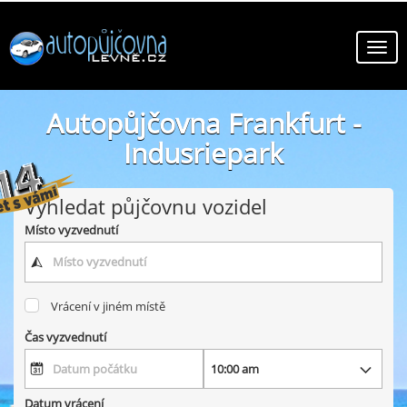
Autopůjčovna Frankfurt -
Indusriepark
online autopůjčovny ve městě Frankfurt - Indusriepark
Vyhledat půjčovnu vozidel
Místo vyzvednutí
Vrácení v jiném místě
Čas vyzvednutí
Datum vrácení