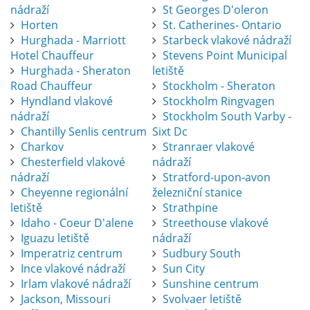
nádraží
St Georges D'oleron
Horten
St. Catherines- Ontario
Hurghada - Marriott
Starbeck vlakové nádraží
Hotel Chauffeur
Stevens Point Municipal
Hurghada - Sheraton
letiště
Road Chauffeur
Stockholm - Sheraton
Hyndland vlakové
Stockholm Ringvagen
nádraží
Stockholm South Varby -
Chantilly Senlis centrum
Sixt Dc
Charkov
Stranraer vlakové
Chesterfield vlakové
nádraží
nádraží
Stratford-upon-avon
Cheyenne regionální
železniční stanice
letiště
Strathpine
Idaho - Coeur D'alene
Streethouse vlakové
Iguazu letiště
nádraží
Imperatriz centrum
Sudbury South
Ince vlakové nádraží
Sun City
Irlam vlakové nádraží
Sunshine centrum
Jackson, Missouri
Svolvaer letiště