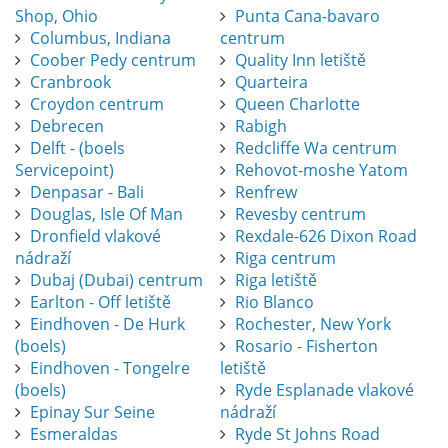
Shop, Ohio
Punta Cana-bavaro
Columbus, Indiana
centrum
Coober Pedy centrum
Quality Inn letiště
Cranbrook
Quarteira
Croydon centrum
Queen Charlotte
Debrecen
Rabigh
Delft - (boels
Redcliffe Wa centrum
Servicepoint)
Rehovot-moshe Yatom
Denpasar - Bali
Renfrew
Douglas, Isle Of Man
Revesby centrum
Dronfield vlakové
Rexdale-626 Dixon Road
nádraží
Riga centrum
Dubaj (Dubai) centrum
Riga letiště
Earlton - Off letiště
Rio Blanco
Eindhoven - De Hurk
Rochester, New York
(boels)
Rosario - Fisherton
Eindhoven - Tongelre
letiště
(boels)
Ryde Esplanade vlakové
Epinay Sur Seine
nádraží
Esmeraldas
Ryde St Johns Road