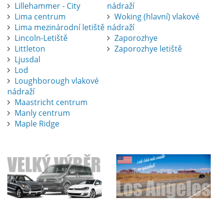
Lillehammer - City
nádraží
Lima centrum
Woking (hlavní) vlakové
Lima mezinárodní letiště
nádraží
Lincoln-Letiště
Zaporozhye
Littleton
Zaporozhye letiště
Ljusdal
Lod
Loughborough vlakové
nádraží
Maastricht centrum
Manly centrum
Maple Ridge