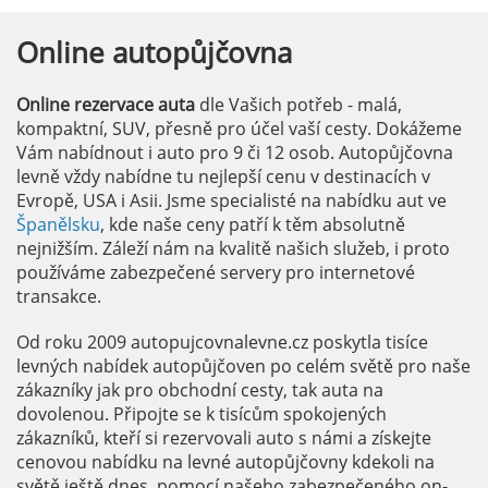
Online
autopůjčovna
Online rezervace auta
dle Vašich potřeb - malá,
kompaktní, SUV, přesně pro účel vaší cesty. Dokážeme
Vám nabídnout i auto pro 9 či 12 osob. Autopůjčovna
levně vždy nabídne tu nejlepší cenu v destinacích v
Evropě, USA i Asii. Jsme specialisté na nabídku aut ve
Španělsku
, kde naše ceny patří k těm absolutně
nejnižším. Záleží nám na kvalitě našich služeb, i proto
používáme zabezpečené servery pro internetové
transakce.
Od roku 2009 autopujcovnalevne.cz poskytla tisíce
levných nabídek autopůjčoven po celém světě pro naše
zákazníky jak pro obchodní cesty, tak auta na
dovolenou. Připojte se k tisícům spokojených
zákazníků, kteří si rezervovali auto s námi a získejte
cenovou nabídku na levné autopůjčovny kdekoli na
světě ještě dnes, pomocí našeho zabezpečeného on-