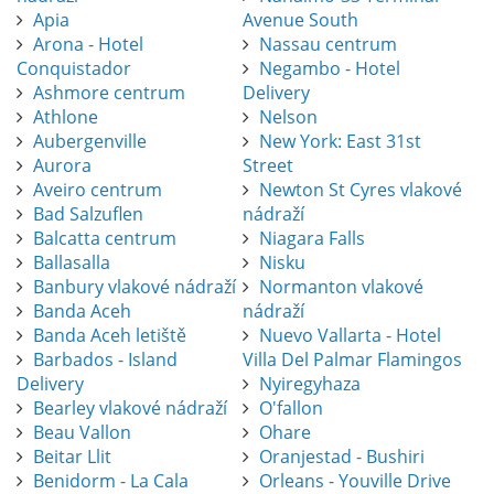
Apia
Avenue South
Arona - Hotel
Nassau centrum
Conquistador
Negambo - Hotel
Ashmore centrum
Delivery
Athlone
Nelson
Aubergenville
New York: East 31st
Aurora
Street
Aveiro centrum
Newton St Cyres vlakové
Bad Salzuflen
nádraží
Balcatta centrum
Niagara Falls
Ballasalla
Nisku
Banbury vlakové nádraží
Normanton vlakové
Banda Aceh
nádraží
Banda Aceh letiště
Nuevo Vallarta - Hotel
Barbados - Island
Villa Del Palmar Flamingos
Delivery
Nyiregyhaza
Bearley vlakové nádraží
O'fallon
Beau Vallon
Ohare
Beitar Llit
Oranjestad - Bushiri
Benidorm - La Cala
Orleans - Youville Drive