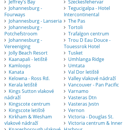
Jeffrey's Bay
Szeckesfehervar
Johannesburg -
Tegucigalpa - Hotel
Fourways
Intercontinental
Johannesburg - Lanseria
The Pas
Johannesburg -
Tortoli
Potchefstroom
Trafalgon centrum
Johannesburg -
Trou D Eau Douce -
Vereeniging
Touessrok Hotel
Jolly Beach Resort
Tusket
Kaanapali - letiště
Umhlanga Ridge
Kamloops
Umtata
Kanata
Val Dor letiště
Kelowna - Ross Rd.
Valley vlakové nádraží
Kerala letiště
Vancouver - Pan Pacific
Kings Sutton vlakové
Varnamo
nádraží
Vasteras Dtn
Kingscote centrum
Vasteras Jvstn
Kingscote letiště
Vernon
Kirkham & Wesham
Victoria - Douglas St.
vlakové nádraží
Victoria centrum & Inner
Knaresborough vlakové
Harbour