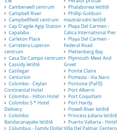
S.w
Peraius přístav
Camberwell centrum
Phalaborwa letiště
Campbell River
Phillip Goldson
Campbellfield centrum
mezinárodní letiště
Cap D'agde Agip Station
Playa Del Carmen -
Capalaba
Calica International Pier
Carleton Place
Playa Del Carmen -
Carretera Luperon
Federal Road
centrum
Plettenberg Bay
Casa De Campo centrum
Plymouth Meet And
Cassidy letiště
Greet
Castlegar
Pointe Claire
Centurion
Pomezia - Via Naro
Colombo - Ceylan
Pontoise (Paříž)
Continental Hotel
Port Alberni
Colombo - Hilton Hotel
Port Coquitlam
Colombo 5 * Hotel
Port Hardy
Delivery
Powell River letiště
Colombo
Princess Juliana letiště
Bandaranayake letiště
Puerto Vallarta - Hotel
Columbus - Family Dollar
Villa Del Palmar Centero