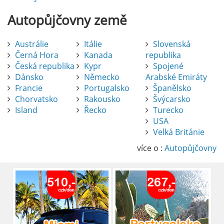
Autopůjčovny
země
Austrálie
Itálie
Slovenská
Černá Hora
Kanada
republika
Česká republika
Kypr
Spojené
Dánsko
Německo
Arabské Emiráty
Francie
Portugalsko
Španělsko
Chorvatsko
Rakousko
Švýcarsko
Island
Řecko
Turecko
USA
Pronájem auta na letišti Alicante
Velká Británie
Půjčení auta na letišti v Alicante je výborný
způsob, jak pohodlně objevovat město i jeho
více o :
Autopůjčovny
okolí. Letiště Alicante-Elche, hlavní vstupní
brána do regionu Costa Blanca, se nachází
přibližně 9 km od centra Alicante.
číst :
celý článek
Pronájem auta na letišti Lefkada: Kompletní