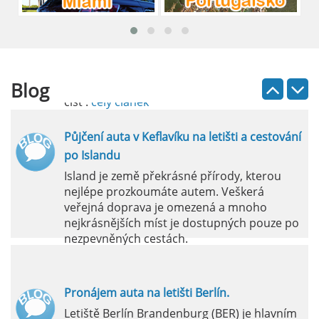
průvodce
Půjčení auta na letišti Lefkada je skvělý
způsob, jak prozkoumat ostrov podle
vlastních představ.
Blog
číst :
celý článek
Půjčení auta v Keflavíku na letišti a cestování
po Islandu
Island je země překrásné přírody, kterou
nejlépe prozkoumáte autem. Veškerá
veřejná doprava je omezená a mnoho
nejkrásnějších míst je dostupných pouze po
nezpevněných cestách.
číst :
celý článek
Pronájem auta na letišti Berlín.
Letiště Berlín Brandenburg (BER) je hlavním