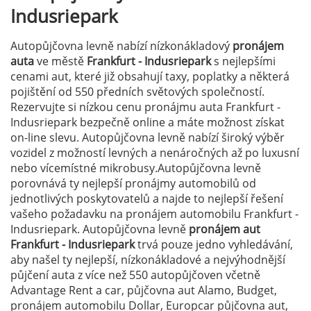
Indusriepark
Autopůjčovna levně nabízí nízkonákladový
pronájem
auta
ve městě
Frankfurt - Indusriepark
s nejlepšími
cenami aut, které již obsahují taxy, poplatky a některá
pojištění od 550 předních světových společností.
Rezervujte si nízkou cenu pronájmu auta Frankfurt -
Indusriepark bezpečně online a máte možnost získat
on-line slevu. Autopůjčovna levně nabízí široký výběr
vozidel z možností levných a nenáročných až po luxusní
nebo vícemístné mikrobusy.Autopůjčovna levně
porovnává ty nejlepší pronájmy automobilů od
jednotlivých poskytovatelů a najde to nejlepší řešení
vašeho požadavku na pronájem automobilu Frankfurt -
Indusriepark. Autopůjčovna levně
pronájem aut
Frankfurt - Indusriepark
trvá pouze jedno vyhledávání,
aby našel ty nejlepší, nízkonákladové a nejvýhodnější
půjčení auta z více než 550 autopůjčoven včetně
Advantage Rent a car, půjčovna aut Alamo, Budget,
pronájem automobilu Dollar, Europcar půjčovna aut,