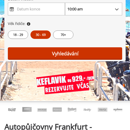
Věk řidiče:
18 - 29
30 - 69
70+
Vyhledávání
Autopůjčovny
Frankfurt -