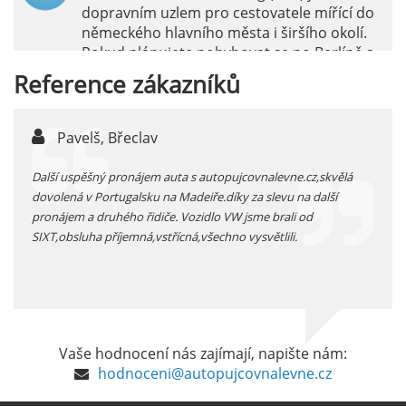
dopravním uzlem pro cestovatele mířící do
německého hlavního města i širšího okolí.
Pokud plánujete pohybovat se po Berlíně a
okolních regionech bez omezení, pronájem
Reference
zákazníků
auta přímo na letišti je ideální volbou.
číst :
celý článek
Pavelš, Břeclav
j
Pronájem auta na letišti Marseille: Jak na to?
 před
Další uspěšný pronájem auta s autopujcovnalevne.cz,skvělá
prodl
Letiště Marseille, oficiálně známé jako
...
dovolená v Portugalsku na Madeiře.díky za slevu na další
proná
mezinárodní letiště Marseille-Provence, je
pronájem a druhého řidiče. Vozidlo VW jsme brali od
kateg
hlavní vstupní branou do regionu Provence
SIXT,obsluha příjemná,vstřícná,všechno vysvětlili.
kolem
a nachází se přibližně 27 km od centra města
Marseille.
číst :
celý článek
Pronájem auta na letišti Alicante
Vaše hodnocení nás zajímají, napište nám:
Půjčení auta na letišti v Alicante je výborný
hodnoceni@autopujcovnalevne.cz
způsob, jak pohodlně objevovat město i jeho
okolí. Letiště Alicante-Elche, hlavní vstupní