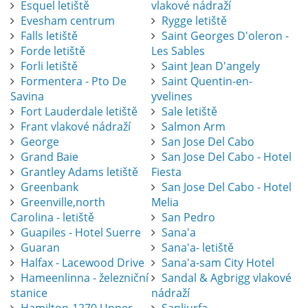
Esquel letiště
vlakové nádraží
Evesham centrum
Rygge letiště
Falls letiště
Saint Georges D'oleron -
Forde letiště
Les Sables
Forli letiště
Saint Jean D'angely
Formentera - Pto De
Saint Quentin-en-
Savina
yvelines
Fort Lauderdale letiště
Sale letiště
Frant vlakové nádraží
Salmon Arm
George
San Jose Del Cabo
Grand Baie
San Jose Del Cabo - Hotel
Grantley Adams letiště
Fiesta
Greenbank
San Jose Del Cabo - Hotel
Greenville,north
Melia
Carolina - letiště
San Pedro
Guapiles - Hotel Suerre
Sana'a
Guaran
Sana'a- letiště
Halfax - Lacewood Drive
Sana'a-sam City Hotel
Hameenlinna - železniční
Sandal & Agbrigg vlakové
stanice
nádraží