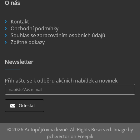
O
nás
nezpevněných cestách.
číst :
celý článek
Kontakt
Pronájem auta na letišti Berlín.
Obchodní podmínky
Souhlas se zpracováním osobních údajů
Letiště Berlín Brandenburg (BER) je hlavním
Zpětné odkazy
dopravním uzlem pro cestovatele mířící do
německého hlavního města i širšího okolí.
Pokud plánujete pohybovat se po Berlíně a
Newsletter
okolních regionech bez omezení, pronájem
auta přímo na letišti je ideální volbou.
číst :
celý článek
Přihlašte se k odběru akčních nabídek a novinek
Odeslat
© 2026
Autopůjčovna levně
. All Rights Reserved. Image by
pch.vector on Freepik