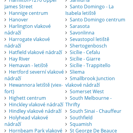
Hamilton-1270 Upper
Sanliurfa
James Street
Santo Domingo - La
Hannige centrum
Isabela letiště
Hanover
Santo Domingo centrum
Harlington vlakové
Sarasota
nádraží
Savonlinna
Harrogate vlakové
Sevastopol letiště
nádraží
Shertogenbosch
Hatfield vlakové nádraží
Sicílie - Cefalu
Hay River
Sicílie - Giarre
Hemavan - letiště
Sicílie - Trappitello
Hertford severní vlakové
Sliema
nádraží
Smallbrook Junction
Hewannora letiště (viex-
vlakové nádraží
fort)
Somerset West
Highett centrum
South Melbourne -
Hinckley vlakové nádraží
Thrifty
Hindley vlakové nádraží
South Sinai - Chauffeur
Holyhead vlakové
Southfield
nádraží
Squamish
Hornbeam Park vlakové
St George De Beauce