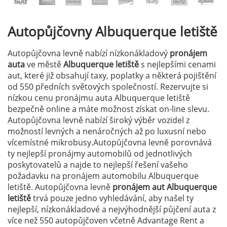
Autopůjčovny
Albuquerque letiště
Autopůjčovna levně nabízí nízkonákladový
pronájem
auta
ve městě
Albuquerque letiště
s nejlepšími cenami
aut, které již obsahují taxy, poplatky a některá pojištění
od 550 předních světových společností. Rezervujte si
nízkou cenu pronájmu auta Albuquerque letiště
bezpečně online a máte možnost získat on-line slevu.
Autopůjčovna levně nabízí široký výběr vozidel z
možností levných a nenáročných až po luxusní nebo
vícemístné mikrobusy.Autopůjčovna levně porovnává
ty nejlepší pronájmy automobilů od jednotlivých
poskytovatelů a najde to nejlepší řešení vašeho
požadavku na pronájem automobilu Albuquerque
letiště. Autopůjčovna levně
pronájem aut Albuquerque
letiště
trvá pouze jedno vyhledávání, aby našel ty
nejlepší, nízkonákladové a nejvýhodnější půjčení auta z
více než 550 autopůjčoven včetně Advantage Rent a