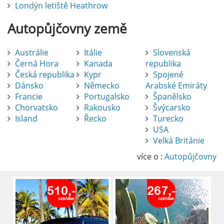
Londýn letiště Heathrow
Autopůjčovny
země
Austrálie
Itálie
Slovenská
Černá Hora
Kanada
republika
Česká republika
Kypr
Spojené
Dánsko
Německo
Arabské Emiráty
Francie
Portugalsko
Španělsko
Chorvatsko
Rakousko
Švýcarsko
Island
Řecko
Turecko
USA
Pronájem auta na letišti Alicante
Velká Británie
Půjčení auta na letišti v Alicante je výborný
způsob, jak pohodlně objevovat město i jeho
více o :
Autopůjčovny
okolí. Letiště Alicante-Elche, hlavní vstupní
brána do regionu Costa Blanca, se nachází
přibližně 9 km od centra Alicante.
číst :
celý článek