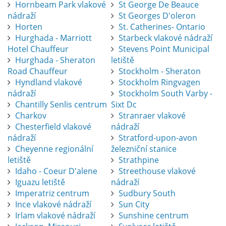
Hornbeam Park vlakové
St George De Beauce
nádraží
St Georges D'oleron
Horten
St. Catherines- Ontario
Hurghada - Marriott
Starbeck vlakové nádraží
Hotel Chauffeur
Stevens Point Municipal
Hurghada - Sheraton
letiště
Road Chauffeur
Stockholm - Sheraton
Hyndland vlakové
Stockholm Ringvagen
nádraží
Stockholm South Varby -
Chantilly Senlis centrum
Sixt Dc
Charkov
Stranraer vlakové
Chesterfield vlakové
nádraží
nádraží
Stratford-upon-avon
Cheyenne regionální
železniční stanice
letiště
Strathpine
Idaho - Coeur D'alene
Streethouse vlakové
Iguazu letiště
nádraží
Imperatriz centrum
Sudbury South
Ince vlakové nádraží
Sun City
Irlam vlakové nádraží
Sunshine centrum