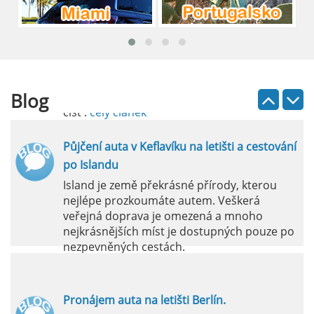
Pronájem auta na letišti Lefkada: Kompletní
průvodce
Půjčení auta na letišti Lefkada je skvělý
způsob, jak prozkoumat ostrov podle
vlastních představ.
Blog
číst :
celý článek
Půjčení auta v Keflavíku na letišti a cestování
po Islandu
Island je země překrásné přírody, kterou
nejlépe prozkoumáte autem. Veškerá
veřejná doprava je omezená a mnoho
nejkrásnějších míst je dostupných pouze po
nezpevněných cestách.
číst :
celý článek
Pronájem auta na letišti Berlín.