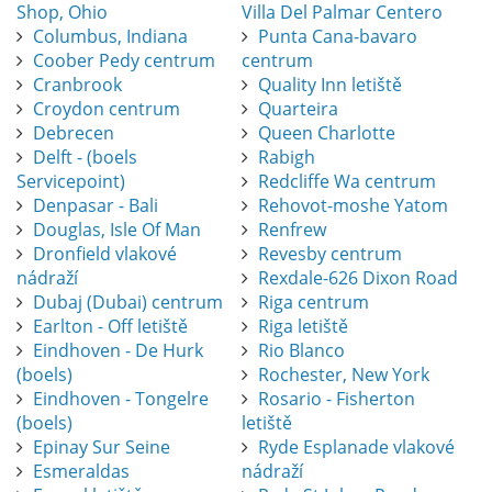
Shop, Ohio
Villa Del Palmar Centero
Columbus, Indiana
Punta Cana-bavaro
Coober Pedy centrum
centrum
Cranbrook
Quality Inn letiště
Croydon centrum
Quarteira
Debrecen
Queen Charlotte
Delft - (boels
Rabigh
Servicepoint)
Redcliffe Wa centrum
Denpasar - Bali
Rehovot-moshe Yatom
Douglas, Isle Of Man
Renfrew
Dronfield vlakové
Revesby centrum
nádraží
Rexdale-626 Dixon Road
Dubaj (Dubai) centrum
Riga centrum
Earlton - Off letiště
Riga letiště
Eindhoven - De Hurk
Rio Blanco
(boels)
Rochester, New York
Eindhoven - Tongelre
Rosario - Fisherton
(boels)
letiště
Epinay Sur Seine
Ryde Esplanade vlakové
Esmeraldas
nádraží