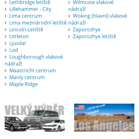
Lethbridge letiště
Wilmcote vlakové
Lillehammer - City
nádraží
Lima centrum
Woking (hlavní) vlakové
Lima mezinárodní letiště
nádraží
Lincoln-Letiště
Zaporozhye
Littleton
Zaporozhye letiště
Ljusdal
Lod
Loughborough vlakové
nádraží
Maastricht centrum
Manly centrum
Maple Ridge