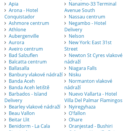
Apia
Nanaimo-33 Terminal
Arona - Hotel
Avenue South
Conquistador
Nassau centrum
Ashmore centrum
Negambo - Hotel
Athlone
Delivery
Aubergenville
Nelson
Aurora
New York: East 31st
Aveiro centrum
Street
Bad Salzuflen
Newton St Cyres vlakové
Balcatta centrum
nádraží
Ballasalla
Niagara Falls
Banbury vlakové nádraží
Nisku
Banda Aceh
Normanton vlakové
Banda Aceh letiště
nádraží
Barbados - Island
Nuevo Vallarta - Hotel
Delivery
Villa Del Palmar Flamingos
Bearley vlakové nádraží
Nyiregyhaza
Beau Vallon
O'fallon
Beitar Llit
Ohare
Benidorm - La Cala
Oranjestad - Bushiri