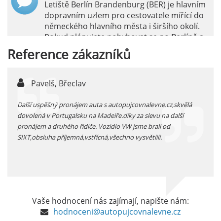
Letiště Berlín Brandenburg (BER) je hlavním
dopravním uzlem pro cestovatele mířící do
německého hlavního města i širšího okolí.
Pokud plánujete pohybovat se po Berlíně a
okolních regionech bez omezení, pronájem
Reference
zákazníků
auta přímo na letišti je ideální volbou.
číst :
celý článek
jarka, Plzen
Pronájem auta na letišti Marseille: Jak na to?
ta s autopujcovnalevne.cz,skvělá
prodloužený zimní víkend na Sardínii 
Letiště Marseille, oficiálně známé jako
Madeiře.díky za slevu na další
pronájem auta přímo na letišti Cagliari
mezinárodní letiště Marseille-Provence, je
 Vozidlo VW jsme brali od
kategorie úsporné vozidlo -dostali js
hlavní vstupní branou do regionu Provence
cná,všechno vysvětlili.
kolem 30 t kilometrů v dobrém stavu -c
a nachází se přibližně 27 km od centra města
Marseille.
číst :
celý článek
Pronájem auta na letišti Alicante
Vaše hodnocení nás zajímají, napište nám:
Půjčení auta na letišti v Alicante je výborný
hodnoceni@autopujcovnalevne.cz
způsob, jak pohodlně objevovat město i jeho