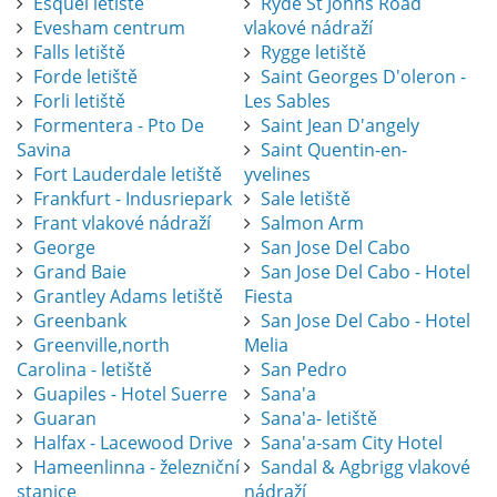
Esquel letiště
Ryde St Johns Road
Evesham centrum
vlakové nádraží
Falls letiště
Rygge letiště
Forde letiště
Saint Georges D'oleron -
Forli letiště
Les Sables
Formentera - Pto De
Saint Jean D'angely
Savina
Saint Quentin-en-
Fort Lauderdale letiště
yvelines
Frankfurt - Indusriepark
Sale letiště
Frant vlakové nádraží
Salmon Arm
George
San Jose Del Cabo
Grand Baie
San Jose Del Cabo - Hotel
Grantley Adams letiště
Fiesta
Greenbank
San Jose Del Cabo - Hotel
Greenville,north
Melia
Carolina - letiště
San Pedro
Guapiles - Hotel Suerre
Sana'a
Guaran
Sana'a- letiště
Halfax - Lacewood Drive
Sana'a-sam City Hotel
Hameenlinna - železniční
Sandal & Agbrigg vlakové
stanice
nádraží