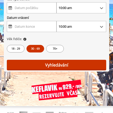
Datum vrácení
Věk řidiče:
18 - 29
30 - 69
70+
Vyhledávání