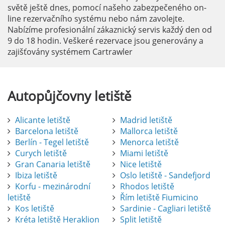
světě ještě dnes, pomocí našeho zabezpečeného on-
line rezervačního systému nebo nám zavolejte.
Nabízíme profesionální zákaznický servis každý den od
9 do 18 hodin. Veškeré rezervace jsou generovány a
zajišťovány systémem Cartrawler
Autopůjčovny
letiště
Alicante letiště
Madrid letiště
Barcelona letiště
Mallorca letiště
Berlín - Tegel letiště
Menorca letiště
Curych letiště
Miami letiště
Gran Canaria letiště
Nice letiště
Ibiza letiště
Oslo letiště - Sandefjord
Korfu - mezinárodní
Rhodos letiště
letiště
Řím letiště Fiumicino
Kos letiště
Sardinie - Cagliari letiště
Kréta letiště Heraklion
Split letiště