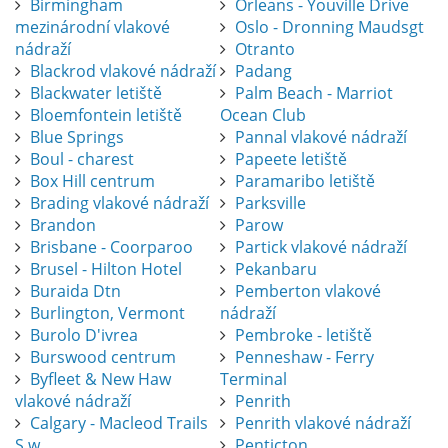
Birmingham
Orleans - Youville Drive
mezinárodní vlakové
Oslo - Dronning Maudsgt
nádraží
Otranto
Blackrod vlakové nádraží
Padang
Blackwater letiště
Palm Beach - Marriot
Bloemfontein letiště
Ocean Club
Blue Springs
Pannal vlakové nádraží
Boul - charest
Papeete letiště
Box Hill centrum
Paramaribo letiště
Brading vlakové nádraží
Parksville
Brandon
Parow
Brisbane - Coorparoo
Partick vlakové nádraží
Brusel - Hilton Hotel
Pekanbaru
Buraida Dtn
Pemberton vlakové
Burlington, Vermont
nádraží
Burolo D'ivrea
Pembroke - letiště
Burswood centrum
Penneshaw - Ferry
Byfleet & New Haw
Terminal
vlakové nádraží
Penrith
Calgary - Macleod Trails
Penrith vlakové nádraží
S.w
Penticton