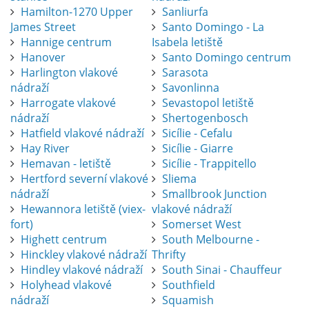
Hamilton-1270 Upper
Sanliurfa
James Street
Santo Domingo - La
Hannige centrum
Isabela letiště
Hanover
Santo Domingo centrum
Harlington vlakové
Sarasota
nádraží
Savonlinna
Harrogate vlakové
Sevastopol letiště
nádraží
Shertogenbosch
Hatfield vlakové nádraží
Sicílie - Cefalu
Hay River
Sicílie - Giarre
Hemavan - letiště
Sicílie - Trappitello
Hertford severní vlakové
Sliema
nádraží
Smallbrook Junction
Hewannora letiště (viex-
vlakové nádraží
fort)
Somerset West
Highett centrum
South Melbourne -
Hinckley vlakové nádraží
Thrifty
Hindley vlakové nádraží
South Sinai - Chauffeur
Holyhead vlakové
Southfield
nádraží
Squamish