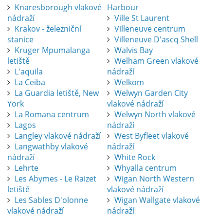
Knaresborough vlakové
Harbour
nádraží
Ville St Laurent
Krakov - železniční
Villeneuve centrum
stanice
Villeneuve D'ascq Shell
Kruger Mpumalanga
Walvis Bay
letiště
Welham Green vlakové
L'aquila
nádraží
La Ceiba
Welkom
La Guardia letiště, New
Welwyn Garden City
York
vlakové nádraží
La Romana centrum
Welwyn North vlakové
Lagos
nádraží
Langley vlakové nádraží
West Byfleet vlakové
Langwathby vlakové
nádraží
nádraží
White Rock
Lehrte
Whyalla centrum
Les Abymes - Le Raizet
Wigan North Western
letiště
vlakové nádraží
Les Sables D'olonne
Wigan Wallgate vlakové
vlakové nádraží
nádraží