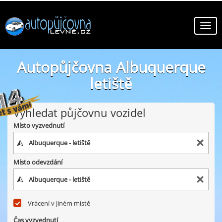
Autopůjčovna Albuquerque
letiště
online autopůjčovny ve městě Albuquerque letiště
Vyhledat půjčovnu vozidel
Místo vyzvednutí
Místo odevzdání
Vrácení v jiném místě
Čas vyzvednutí