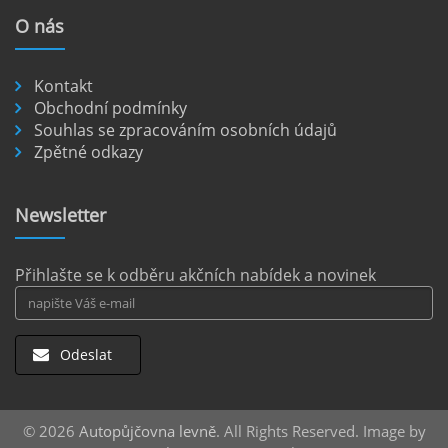
nejkrásnějších míst je dostupných pouze po
O
nás
nezpevněných cestách.
číst :
celý článek
Kontakt
Pronájem auta na letišti Berlín.
Obchodní podmínky
Souhlas se zpracováním osobních údajů
Letiště Berlín Brandenburg (BER) je hlavním
Zpětné odkazy
dopravním uzlem pro cestovatele mířící do
německého hlavního města i širšího okolí.
Pokud plánujete pohybovat se po Berlíně a
Newsletter
okolních regionech bez omezení, pronájem
auta přímo na letišti je ideální volbou.
číst :
celý článek
Přihlašte se k odběru akčních nabídek a novinek
Odeslat
© 2026
Autopůjčovna levně
. All Rights Reserved. Image by