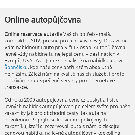
Online
autopůjčovna
Online rezervace auta
dle Vašich potřeb - malá,
kompaktní, SUV, přesně pro účel vaší cesty. Dokážeme
Vám nabídnout i auto pro 9 či 12 osob. Autopůjčovna
levně vždy nabídne tu nejlepší cenu v destinacích v
Evropě, USA i Asii. Jsme specialisté na nabídku aut ve
Španělsku
, kde naše ceny patří k těm absolutně
nejnižším. Záleží nám na kvalitě našich služeb, i proto
používáme zabezpečené servery pro internetové
transakce.
Od roku 2009 autopujcovnalevne.cz poskytla tisíce
levných nabídek autopůjčoven po celém světě pro naše
zákazníky jak pro obchodní cesty, tak auta na
dovolenou. Připojte se k tisícům spokojených
zákazníků, kteří si rezervovali auto s námi a získejte
cenovou nabídku na levné autopůjčovny kdekoli na