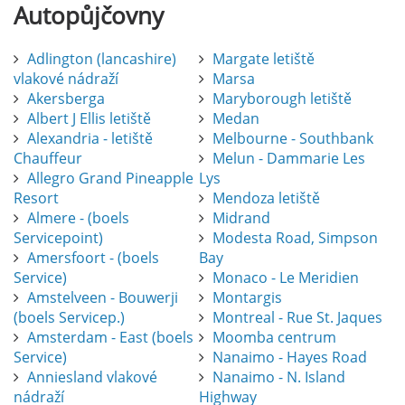
Autopůjčovny
Adlington (lancashire)
Margate letiště
vlakové nádraží
Marsa
Akersberga
Maryborough letiště
Albert J Ellis letiště
Medan
Alexandria - letiště
Melbourne - Southbank
Chauffeur
Melun - Dammarie Les
Allegro Grand Pineapple
Lys
Resort
Mendoza letiště
Almere - (boels
Midrand
Servicepoint)
Modesta Road, Simpson
Amersfoort - (boels
Bay
Service)
Monaco - Le Meridien
Amstelveen - Bouwerji
Montargis
(boels Servicep.)
Montreal - Rue St. Jaques
Amsterdam - East (boels
Moomba centrum
Service)
Nanaimo - Hayes Road
Anniesland vlakové
Nanaimo - N. Island
nádraží
Highway