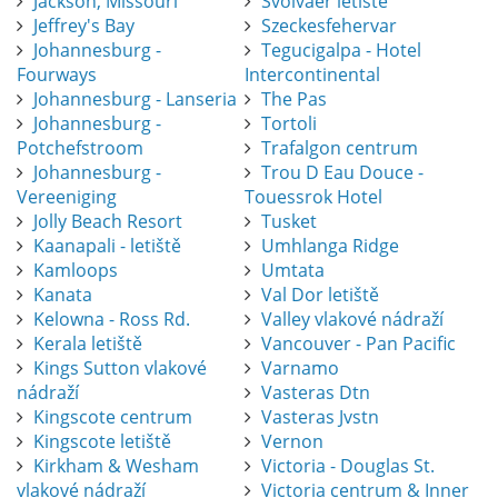
Jackson, Missouri
Svolvaer letiště
Jeffrey's Bay
Szeckesfehervar
Johannesburg -
Tegucigalpa - Hotel
Fourways
Intercontinental
Johannesburg - Lanseria
The Pas
Johannesburg -
Tortoli
Potchefstroom
Trafalgon centrum
Johannesburg -
Trou D Eau Douce -
Vereeniging
Touessrok Hotel
Jolly Beach Resort
Tusket
Kaanapali - letiště
Umhlanga Ridge
Kamloops
Umtata
Kanata
Val Dor letiště
Kelowna - Ross Rd.
Valley vlakové nádraží
Kerala letiště
Vancouver - Pan Pacific
Kings Sutton vlakové
Varnamo
nádraží
Vasteras Dtn
Kingscote centrum
Vasteras Jvstn
Kingscote letiště
Vernon
Kirkham & Wesham
Victoria - Douglas St.
vlakové nádraží
Victoria centrum & Inner