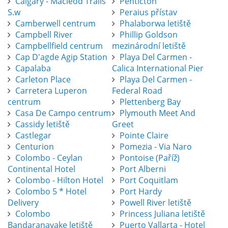
Calgary - Macleod Trails
Penticton
S.w
Peraius přístav
Camberwell centrum
Phalaborwa letiště
Campbell River
Phillip Goldson
Campbellfield centrum
mezinárodní letiště
Cap D'agde Agip Station
Playa Del Carmen -
Capalaba
Calica International Pier
Carleton Place
Playa Del Carmen -
Carretera Luperon
Federal Road
centrum
Plettenberg Bay
Casa De Campo centrum
Plymouth Meet And
Cassidy letiště
Greet
Castlegar
Pointe Claire
Centurion
Pomezia - Via Naro
Colombo - Ceylan
Pontoise (Paříž)
Continental Hotel
Port Alberni
Colombo - Hilton Hotel
Port Coquitlam
Colombo 5 * Hotel
Port Hardy
Delivery
Powell River letiště
Colombo
Princess Juliana letiště
Bandaranayake letiště
Puerto Vallarta - Hotel