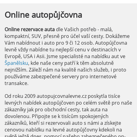
Online
autopůjčovna
Online rezervace auta
dle Vašich potřeb - malá,
kompaktní, SUV, přesně pro účel vaší cesty. Dokážeme
Vám nabídnout i auto pro 9 či 12 osob. Autopůjčovna
levně vždy nabídne tu nejlepší cenu v destinacích v
Evropě, USA i Asii. Jsme specialisté na nabídku aut ve
Španělsku
, kde naše ceny patří k těm absolutně
nejnižším. Záleží nám na kvalitě našich služeb, i proto
používáme zabezpečené servery pro internetové
transakce.
Od roku 2009 autopujcovnalevne.cz poskytla tisíce
levných nabídek autopůjčoven po celém světě pro naše
zákazníky jak pro obchodní cesty, tak auta na
dovolenou. Připojte se k tisícům spokojených
zákazníků, kteří si rezervovali auto s námi a získejte
cenovou nabídku na levné autopůjčovny kdekoli na
světě ještě dnes, pomocí našeho zabezpečeného on-