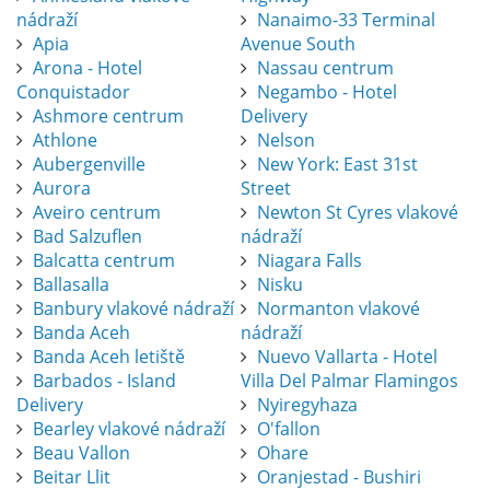
nádraží
Nanaimo-33 Terminal
Apia
Avenue South
Arona - Hotel
Nassau centrum
Conquistador
Negambo - Hotel
Ashmore centrum
Delivery
Athlone
Nelson
Aubergenville
New York: East 31st
Aurora
Street
Aveiro centrum
Newton St Cyres vlakové
Bad Salzuflen
nádraží
Balcatta centrum
Niagara Falls
Ballasalla
Nisku
Banbury vlakové nádraží
Normanton vlakové
Banda Aceh
nádraží
Banda Aceh letiště
Nuevo Vallarta - Hotel
Barbados - Island
Villa Del Palmar Flamingos
Delivery
Nyiregyhaza
Bearley vlakové nádraží
O'fallon
Beau Vallon
Ohare
Beitar Llit
Oranjestad - Bushiri