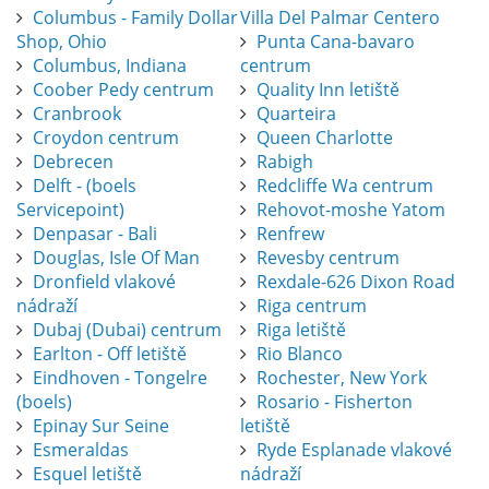
Columbus - Family Dollar
Villa Del Palmar Centero
Shop, Ohio
Punta Cana-bavaro
Columbus, Indiana
centrum
Coober Pedy centrum
Quality Inn letiště
Cranbrook
Quarteira
Croydon centrum
Queen Charlotte
Debrecen
Rabigh
Delft - (boels
Redcliffe Wa centrum
Servicepoint)
Rehovot-moshe Yatom
Denpasar - Bali
Renfrew
Douglas, Isle Of Man
Revesby centrum
Dronfield vlakové
Rexdale-626 Dixon Road
nádraží
Riga centrum
Dubaj (Dubai) centrum
Riga letiště
Earlton - Off letiště
Rio Blanco
Eindhoven - Tongelre
Rochester, New York
(boels)
Rosario - Fisherton
Epinay Sur Seine
letiště
Esmeraldas
Ryde Esplanade vlakové
Esquel letiště
nádraží