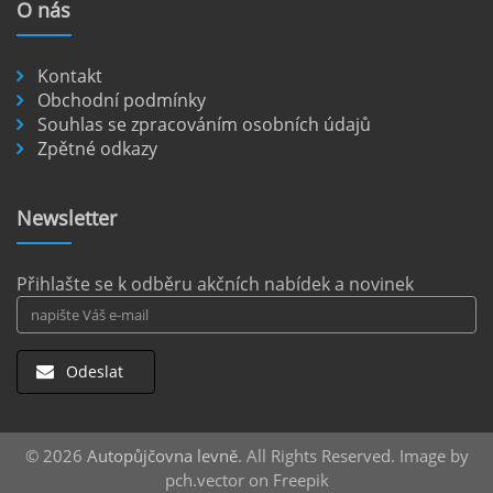
O
nás
nezpevněných cestách.
číst :
celý článek
Kontakt
Pronájem auta na letišti Berlín.
Obchodní podmínky
Souhlas se zpracováním osobních údajů
Letiště Berlín Brandenburg (BER) je hlavním
Zpětné odkazy
dopravním uzlem pro cestovatele mířící do
německého hlavního města i širšího okolí.
Pokud plánujete pohybovat se po Berlíně a
Newsletter
okolních regionech bez omezení, pronájem
auta přímo na letišti je ideální volbou.
číst :
celý článek
Přihlašte se k odběru akčních nabídek a novinek
Odeslat
© 2026
Autopůjčovna levně
. All Rights Reserved. Image by
pch.vector on Freepik