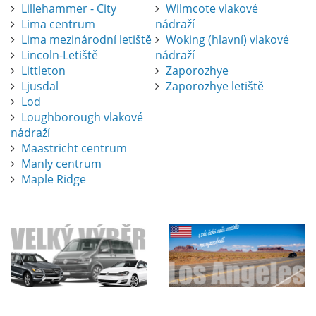
Lillehammer - City
Wilmcote vlakové
Lima centrum
nádraží
Lima mezinárodní letiště
Woking (hlavní) vlakové
Lincoln-Letiště
nádraží
Littleton
Zaporozhye
Ljusdal
Zaporozhye letiště
Lod
Loughborough vlakové
nádraží
Maastricht centrum
Manly centrum
Maple Ridge