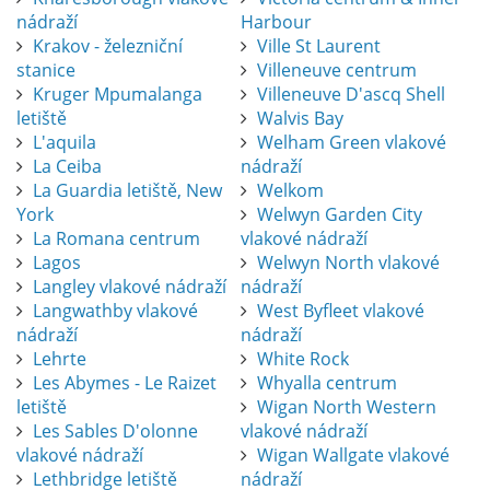
nádraží
Harbour
Krakov - železniční
Ville St Laurent
stanice
Villeneuve centrum
Kruger Mpumalanga
Villeneuve D'ascq Shell
letiště
Walvis Bay
L'aquila
Welham Green vlakové
La Ceiba
nádraží
La Guardia letiště, New
Welkom
York
Welwyn Garden City
La Romana centrum
vlakové nádraží
Lagos
Welwyn North vlakové
Langley vlakové nádraží
nádraží
Langwathby vlakové
West Byfleet vlakové
nádraží
nádraží
Lehrte
White Rock
Les Abymes - Le Raizet
Whyalla centrum
letiště
Wigan North Western
Les Sables D'olonne
vlakové nádraží
vlakové nádraží
Wigan Wallgate vlakové
Lethbridge letiště
nádraží