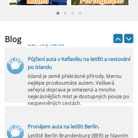
průvodce
Půjčení auta na letišti Lefkada je skvělý
způsob, jak prozkoumat ostrov podle
vlastních představ.
Blog
číst :
celý článek
Půjčení auta v Keflavíku na letišti a cestování
po Islandu
Island je země překrásné přírody, kterou
nejlépe prozkoumáte autem. Veškerá
veřejná doprava je omezená a mnoho
nejkrásnějších míst je dostupných pouze po
nezpevněných cestách.
číst :
celý článek
Pronájem auta na letišti Berlín.
Letiště Berlín Brandenburg (BER) je hlavním