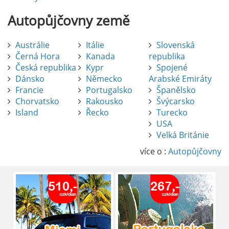
Autopůjčovny
země
Austrálie
Itálie
Slovenská
Černá Hora
Kanada
republika
Česká republika
Kypr
Spojené
Dánsko
Německo
Arabské Emiráty
Francie
Portugalsko
Španělsko
Chorvatsko
Rakousko
Švýcarsko
Island
Řecko
Turecko
USA
Pronájem auta na letišti Alicante
Velká Británie
Půjčení auta na letišti v Alicante je výborný
způsob, jak pohodlně objevovat město i jeho
více o :
Autopůjčovny
okolí. Letiště Alicante-Elche, hlavní vstupní
brána do regionu Costa Blanca, se nachází
přibližně 9 km od centra Alicante.
číst :
celý článek
Pronájem auta na letišti Lefkada: Kompletní