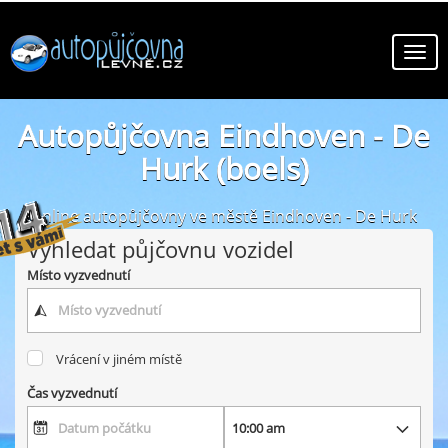
Autopůjčovna Eindhoven - De
Hurk (boels)
online autopůjčovny ve městě Eindhoven - De Hurk
(boels)
Vyhledat půjčovnu vozidel
Místo vyzvednutí
Vrácení v jiném místě
Čas vyzvednutí