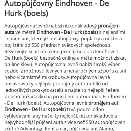
Autopůjčovny
Eindhoven - De
Hurk (boels)
Autopůjčovna levně nabízí nízkonákladový
pronájem
auta
ve městě
Eindhoven - De Hurk (boels)
s nejlepšími
cenami aut, které již obsahují taxy, poplatky a některá
pojištění od 550 předních světových společností.
Rezervujte si nízkou cenu pronájmu auta Eindhoven -
De Hurk (boels) bezpečně online a máte možnost získat
on-line slevu. Autopůjčovna levně nabízí široký výběr
vozidel z možností levných a nenáročných až po luxusní
nebo vícemístné mikrobusy.Autopůjčovna levně
porovnává ty nejlepší pronájmy automobilů od
jednotlivých poskytovatelů a najde to nejlepší řešení
vašeho požadavku na pronájem automobilu Eindhoven
- De Hurk (boels). Autopůjčovna levně
pronájem aut
Eindhoven - De Hurk (boels)
trvá pouze jedno
vyhledávání, aby našel ty nejlepší, nízkonákladové a
nejvýhodnější půjčení auta z více než 550 autopůjčoven
včetně Advantage Rent a car, půjčovna aut Alamo,