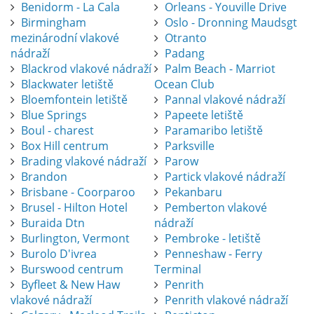
Benidorm - La Cala
Orleans - Youville Drive
Birmingham
Oslo - Dronning Maudsgt
mezinárodní vlakové
Otranto
nádraží
Padang
Blackrod vlakové nádraží
Palm Beach - Marriot
Blackwater letiště
Ocean Club
Bloemfontein letiště
Pannal vlakové nádraží
Blue Springs
Papeete letiště
Boul - charest
Paramaribo letiště
Box Hill centrum
Parksville
Brading vlakové nádraží
Parow
Brandon
Partick vlakové nádraží
Brisbane - Coorparoo
Pekanbaru
Brusel - Hilton Hotel
Pemberton vlakové
Buraida Dtn
nádraží
Burlington, Vermont
Pembroke - letiště
Burolo D'ivrea
Penneshaw - Ferry
Burswood centrum
Terminal
Byfleet & New Haw
Penrith
vlakové nádraží
Penrith vlakové nádraží