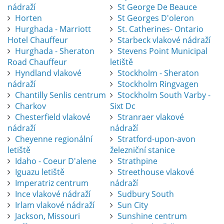
nádraží
St George De Beauce
Horten
St Georges D'oleron
Hurghada - Marriott
St. Catherines- Ontario
Hotel Chauffeur
Starbeck vlakové nádraží
Hurghada - Sheraton
Stevens Point Municipal
Road Chauffeur
letiště
Hyndland vlakové
Stockholm - Sheraton
nádraží
Stockholm Ringvagen
Chantilly Senlis centrum
Stockholm South Varby -
Charkov
Sixt Dc
Chesterfield vlakové
Stranraer vlakové
nádraží
nádraží
Cheyenne regionální
Stratford-upon-avon
letiště
železniční stanice
Idaho - Coeur D'alene
Strathpine
Iguazu letiště
Streethouse vlakové
Imperatriz centrum
nádraží
Ince vlakové nádraží
Sudbury South
Irlam vlakové nádraží
Sun City
Jackson, Missouri
Sunshine centrum