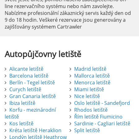
line rezervačního systému nebo nám zavolejte.
Nabízíme profesionální zákaznický servis každý den od
9 do 18 hodin. Veškeré rezervace jsou generovány a
zajišťovány systémem Cartrawler
Autopůjčovny
letiště
Alicante letiště
Madrid letiště
Barcelona letiště
Mallorca letiště
Berlín - Tegel letiště
Menorca letiště
Curych letiště
Miami letiště
Gran Canaria letiště
Nice letiště
Ibiza letiště
Oslo letiště - Sandefjord
Korfu - mezinárodní
Rhodos letiště
letiště
Řím letiště Fiumicino
Kos letiště
Sardinie - Cagliari letiště
Kréta letiště Heraklion
Split letiště
Londýn letiště Heathrow