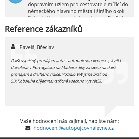
dopravním uzlem pro cestovatele mířící do
německého hlavního města i širšího okolí.
Pokud plánujete pohybovat se po Berlíně a
okolních regionech bez omezení, pronájem
Reference
zákazníků
auta přímo na letišti je ideální volbou.
číst :
celý článek
Pavelš, Břeclav
j
Pronájem auta na letišti Marseille: Jak na to?
 před
Další uspěšný pronájem auta s autopujcovnalevne.cz,skvělá
prodl
Letiště Marseille, oficiálně známé jako
...
dovolená v Portugalsku na Madeiře.díky za slevu na další
proná
mezinárodní letiště Marseille-Provence, je
pronájem a druhého řidiče. Vozidlo VW jsme brali od
kateg
hlavní vstupní branou do regionu Provence
SIXT,obsluha příjemná,vstřícná,všechno vysvětlili.
kolem
a nachází se přibližně 27 km od centra města
Marseille.
číst :
celý článek
Pronájem auta na letišti Alicante
Vaše hodnocení nás zajímají, napište nám:
Půjčení auta na letišti v Alicante je výborný
hodnoceni@autopujcovnalevne.cz
způsob, jak pohodlně objevovat město i jeho
okolí. Letiště Alicante-Elche, hlavní vstupní