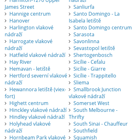
Hamilton-1270 Upper
nádraží
James Street
Sanliurfa
Hannige centrum
Santo Domingo - La
Hanover
Isabela letiště
Harlington vlakové
Santo Domingo centrum
nádraží
Sarasota
Harrogate vlakové
Savonlinna
nádraží
Sevastopol letiště
Hatfield vlakové nádraží
Shertogenbosch
Hay River
Sicílie - Cefalu
Hemavan - letiště
Sicílie - Giarre
Hertford severní vlakové
Sicílie - Trappitello
nádraží
Sliema
Hewannora letiště (viex-
Smallbrook Junction
fort)
vlakové nádraží
Highett centrum
Somerset West
Hinckley vlakové nádraží
South Melbourne -
Hindley vlakové nádraží
Thrifty
Holyhead vlakové
South Sinai - Chauffeur
nádraží
Southfield
Hornbeam Park vlakové
Squamish