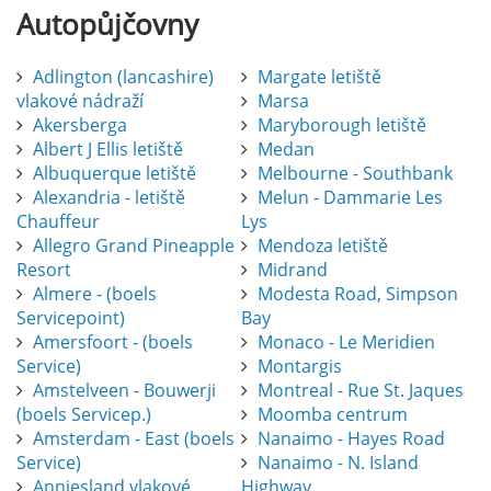
Autopůjčovny
Adlington (lancashire)
Margate letiště
vlakové nádraží
Marsa
Akersberga
Maryborough letiště
Albert J Ellis letiště
Medan
Albuquerque letiště
Melbourne - Southbank
Alexandria - letiště
Melun - Dammarie Les
Chauffeur
Lys
Allegro Grand Pineapple
Mendoza letiště
Resort
Midrand
Almere - (boels
Modesta Road, Simpson
Servicepoint)
Bay
Amersfoort - (boels
Monaco - Le Meridien
Service)
Montargis
Amstelveen - Bouwerji
Montreal - Rue St. Jaques
(boels Servicep.)
Moomba centrum
Amsterdam - East (boels
Nanaimo - Hayes Road
Service)
Nanaimo - N. Island
Anniesland vlakové
Highway