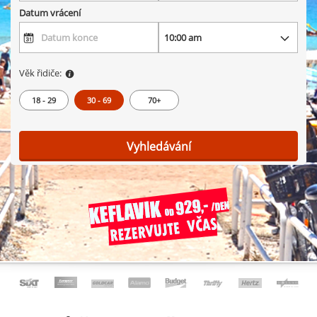
Datum vrácení
Věk řidiče:
18 - 29
30 - 69
70+
Vyhledávání