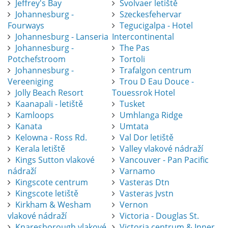
Jeffrey's Bay
Svolvaer letiště
Johannesburg -
Szeckesfehervar
Fourways
Tegucigalpa - Hotel
Johannesburg - Lanseria
Intercontinental
Johannesburg -
The Pas
Potchefstroom
Tortoli
Johannesburg -
Trafalgon centrum
Vereeniging
Trou D Eau Douce -
Jolly Beach Resort
Touessrok Hotel
Kaanapali - letiště
Tusket
Kamloops
Umhlanga Ridge
Kanata
Umtata
Kelowna - Ross Rd.
Val Dor letiště
Kerala letiště
Valley vlakové nádraží
Kings Sutton vlakové
Vancouver - Pan Pacific
nádraží
Varnamo
Kingscote centrum
Vasteras Dtn
Kingscote letiště
Vasteras Jvstn
Kirkham & Wesham
Vernon
vlakové nádraží
Victoria - Douglas St.
Knaresborough vlakové
Victoria centrum & Inner