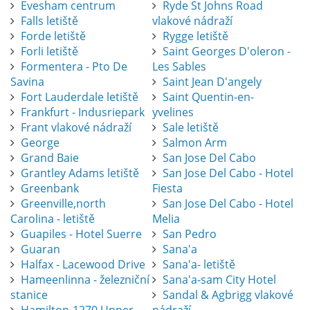
Evesham centrum
Ryde St Johns Road
Falls letiště
vlakové nádraží
Forde letiště
Rygge letiště
Forli letiště
Saint Georges D'oleron -
Formentera - Pto De
Les Sables
Savina
Saint Jean D'angely
Fort Lauderdale letiště
Saint Quentin-en-
Frankfurt - Indusriepark
yvelines
Frant vlakové nádraží
Sale letiště
George
Salmon Arm
Grand Baie
San Jose Del Cabo
Grantley Adams letiště
San Jose Del Cabo - Hotel
Greenbank
Fiesta
Greenville,north
San Jose Del Cabo - Hotel
Carolina - letiště
Melia
Guapiles - Hotel Suerre
San Pedro
Guaran
Sana'a
Halfax - Lacewood Drive
Sana'a- letiště
Hameenlinna - železniční
Sana'a-sam City Hotel
stanice
Sandal & Agbrigg vlakové