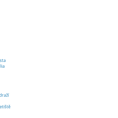
esta
lia
draží
etiště