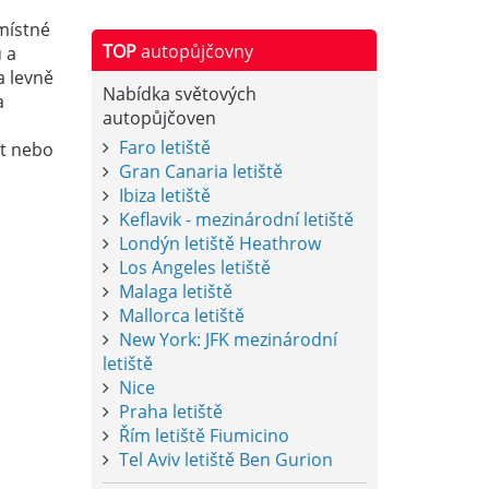
místné
TOP
autopůjčovny
 a
a levně
Nabídka světových
a
autopůjčoven
Faro letiště
xt nebo
Gran Canaria letiště
Ibiza letiště
Keflavik - mezinárodní letiště
Londýn letiště Heathrow
Los Angeles letiště
Malaga letiště
Mallorca letiště
New York: JFK mezinárodní
letiště
Nice
Praha letiště
Řím letiště Fiumicino
Tel Aviv letiště Ben Gurion