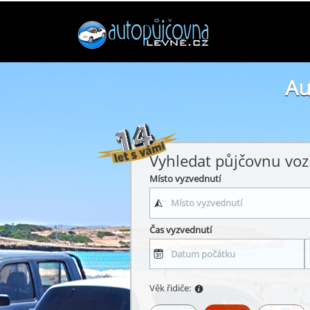
Au
Vyhledat půjčovnu voz
Místo vyzvednutí
Čas vyzvednutí
Věk řidiče: