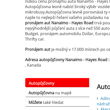
nízkou cenu pronájmu auta Nanaimo - Hayes R
Autopůjčovna levně nabízí široký výběr vozid
mikrobusy.Autopůjčovna levně porovnává ty n
najde to nejlepší řešení vašeho požadavku n
pronájem aut Nanaimo - Hayes Road
trvá pouz
nejvýhodnější půjčení auta z více než 550 au
Budget, pronájem automobilu Dollar, Europcar
Thrifty car.
Pronájem aut
je možný v 17.000 místech po ce
Adresa autopůjčovny Nanaimo - Hayes Road :
, Kanada
Autopůjčovny
Aut
Autopůjčovna
na mapě
Adlin
Můžete
také hledat
nádraž
Aker