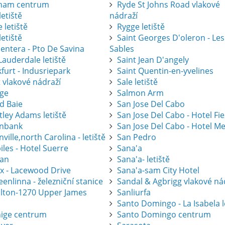
ham centrum
Ryde St Johns Road vlakové
letiště
nádraží
 letiště
Rygge letiště
letiště
Saint Georges D'oleron - Les
entera - Pto De Savina
Sables
Lauderdale letiště
Saint Jean D'angely
furt - Indusriepark
Saint Quentin-en-yvelines
 vlakové nádraží
Sale letiště
ge
Salmon Arm
d Baie
San Jose Del Cabo
tley Adams letiště
San Jose Del Cabo - Hotel Fi
nbank
San Jose Del Cabo - Hotel Me
ville,north Carolina - letiště
San Pedro
les - Hotel Suerre
Sana'a
an
Sana'a- letiště
ax - Lacewood Drive
Sana'a-sam City Hotel
nlinna - železniční stanice
Sandal & Agbrigg vlakové ná
lton-1270 Upper James
Sanliurfa
Santo Domingo - La Isabela l
ige centrum
Santo Domingo centrum