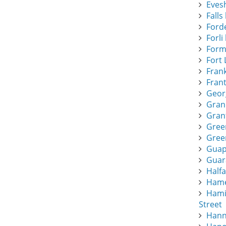
Eves
Falls 
Forde
Forli 
Form
Fort 
Frank
Frant
Geor
Gran
Gran
Gree
Green
Guapi
Guar
Half
Hamee
Hami
Street
Hann