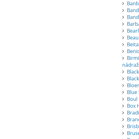
Banb
Band
Band
Barba
Bearl
Beau
Beita
Beni
Birm
nádraž
Blac
Black
Bloem
Blue
Boul 
Box 
Brad
Bran
Bris
Bruse