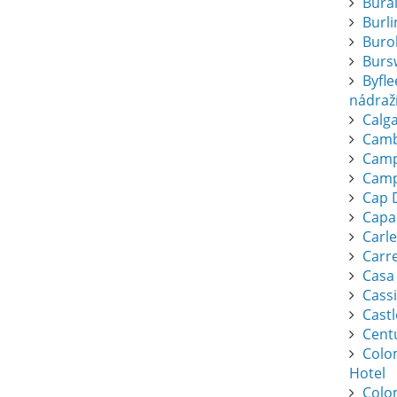
Bura
Burl
Buro
Burs
Byfl
nádraž
Calga
Camb
Camp
Camp
Cap 
Capa
Carl
Carr
Casa
Cassi
Cast
Cent
Colo
Hotel
Colo