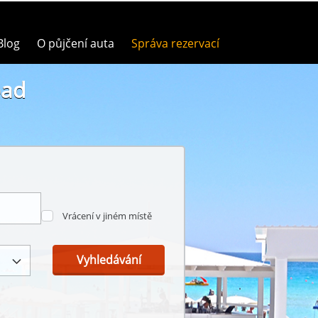
Blog
O půjčení auta
Správa rezervací
oad
Vrácení v jiném místě
Vyhledávání