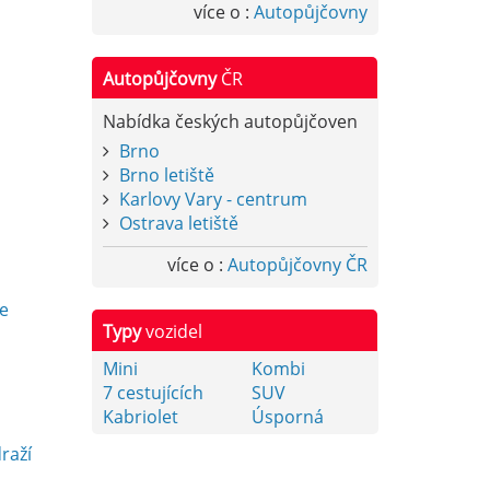
více o :
Autopůjčovny
Autopůjčovny
ČR
Nabídka českých autopůjčoven
Brno
Brno letiště
Karlovy Vary - centrum
Ostrava letiště
více o :
Autopůjčovny ČR
y
e
Typy
vozidel
Mini
Kombi
7 cestujících
SUV
Kabriolet
Úsporná
raží