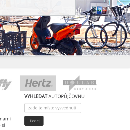
VYHLEDAT
AUTOPŮJČOVNU
enami
 si