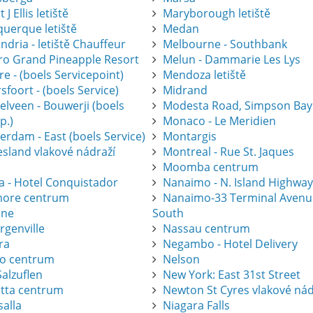
 J Ellis letiště
Maryborough letiště
querque letiště
Medan
ndria - letiště Chauffeur
Melbourne - Southbank
gro Grand Pineapple Resort
Melun - Dammarie Les Lys
e - (boels Servicepoint)
Mendoza letiště
foort - (boels Service)
Midrand
elveen - Bouwerji (boels
Modesta Road, Simpson Bay
p.)
Monaco - Le Meridien
erdam - East (boels Service)
Montargis
esland vlakové nádraží
Montreal - Rue St. Jaques
Moomba centrum
a - Hotel Conquistador
Nanaimo - N. Island Highwa
ore centrum
Nanaimo-33 Terminal Avenu
one
South
rgenville
Nassau centrum
ra
Negambo - Hotel Delivery
ro centrum
Nelson
alzuflen
New York: East 31st Street
atta centrum
Newton St Cyres vlakové nád
salla
Niagara Falls