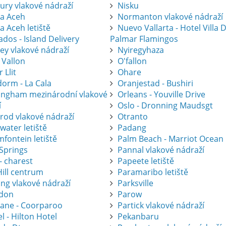
ury vlakové nádraží
Nisku
a Aceh
Normanton vlakové nádraží
a Aceh letiště
Nuevo Vallarta - Hotel Villa 
dos - Island Delivery
Palmar Flamingos
ey vlakové nádraží
Nyiregyhaza
 Vallon
O'fallon
r Llit
Ohare
dorm - La Cala
Oranjestad - Bushiri
ingham mezinárodní vlakové
Orleans - Youville Drive
í
Oslo - Dronning Maudsgt
krod vlakové nádraží
Otranto
water letiště
Padang
fontein letiště
Palm Beach - Marriot Ocean
 Springs
Pannal vlakové nádraží
- charest
Papeete letiště
Hill centrum
Paramaribo letiště
ing vlakové nádraží
Parksville
don
Parow
bane - Coorparoo
Partick vlakové nádraží
l - Hilton Hotel
Pekanbaru