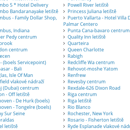
mbo 5 * Hotel Delivery
Powell River letiště
mbo Bandaranayake letiště
Princess Juliana letiště
mbus - Family Dollar Shop,
Puerto Vallarta - Hotel Villa 
Palmar Centero
mbus, Indiana
Punta Cana-bavaro centrum
er Pedy centrum
Quality Inn letiště
brook
Quarteira
don centrum
Queen Charlotte
ecen
Rabigh
 - (boels Servicepoint)
Redcliffe Wa centrum
sar - Bali
Rehovot-moshe Yatom
as, Isle Of Man
Renfrew
ield vlakové nádraží
Revesby centrum
j (Dubai) centrum
Rexdale-626 Dixon Road
on - Off letiště
Riga centrum
hoven - De Hurk (boels)
Riga letiště
oven - Tongelre (boels)
Rio Blanco
ay Sur Seine
Rochester, New York
raldas
Rosario - Fisherton letiště
l letiště
Ryde Esplanade vlakové nád