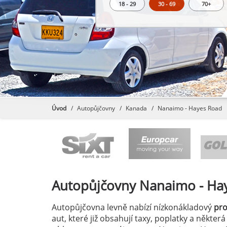
18 - 29
30 - 69
70+
Úvod
Autopůjčovny
Kanada
Nanaimo - Hayes Road
Autopůjčovny
Nanaimo - Ha
Autopůjčovna levně nabízí nízkonákladový
pr
aut, které již obsahují taxy, poplatky a někter