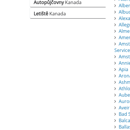
Autopůjčovny
Kanada
Albert
Albu
Letiště
Kanada
Alexa
Alle
Almer
Amers
Amst
Service
Amst
Anni
Apia
Aron
Ashm
Athl
Aube
Auro
Avei
Bad S
Balc
Balla