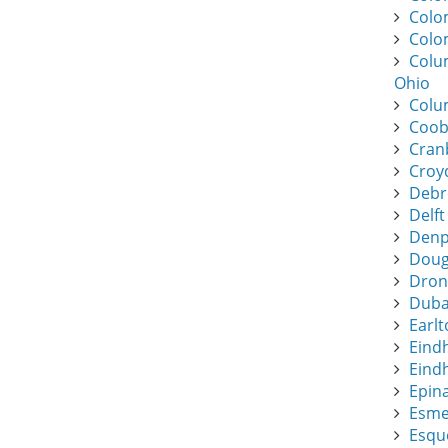
Colo
Colo
Colu
Ohio
Colu
Coob
Cran
Croy
Debr
Delft
Denpa
Dougl
Dronf
Duba
Earlt
Eind
Eindh
Epin
Esme
Esque