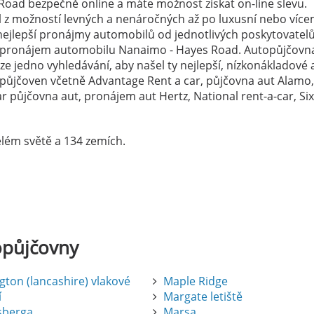
oad bezpečně online a máte možnost získat on-line slevu.
el z možností levných a nenáročných až po luxusní nebo více
ejlepší pronájmy automobilů od jednotlivých poskytovatelů
a pronájem automobilu Nanaimo - Hayes Road. Autopůjčovn
e jedno vyhledávání, aby našel ty nejlepší, nízkonákladové 
topůjčoven včetně Advantage Rent a car, půjčovna aut Alamo,
 půjčovna aut, pronájem aut Hertz, National rent-a-car, Si
lém světě a 134 zemích.
opůjčovny
gton (lancashire) vlakové
Maple Ridge
í
Margate letiště
sberga
Marsa