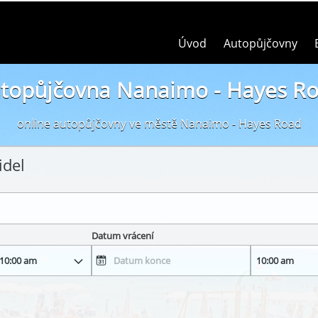
Úvod
Autopůjčovny
topůjčovna Nanaimo - Hayes R
online autopůjčovny ve městě Nanaimo - Hayes Road
idel
Datum vrácení