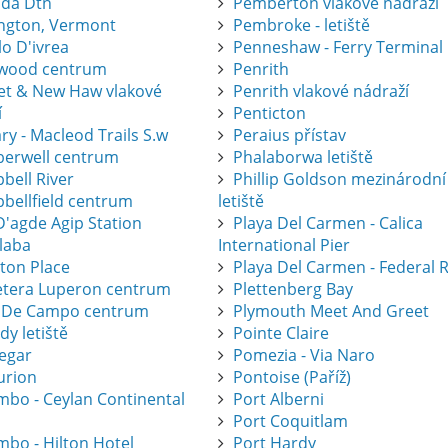
ida Dtn
Pemberton vlakové nádraží
ington, Vermont
Pembroke - letiště
lo D'ivrea
Penneshaw - Ferry Terminal
wood centrum
Penrith
eet & New Haw vlakové
Penrith vlakové nádraží
í
Penticton
ry - Macleod Trails S.w
Peraius přístav
erwell centrum
Phalaborwa letiště
bell River
Phillip Goldson mezinárodní
bellfield centrum
letiště
D'agde Agip Station
Playa Del Carmen - Calica
laba
International Pier
eton Place
Playa Del Carmen - Federal 
etera Luperon centrum
Plettenberg Bay
 De Campo centrum
Plymouth Meet And Greet
dy letiště
Pointe Claire
legar
Pomezia - Via Naro
urion
Pontoise (Paříž)
mbo - Ceylan Continental
Port Alberni
Port Coquitlam
mbo - Hilton Hotel
Port Hardy