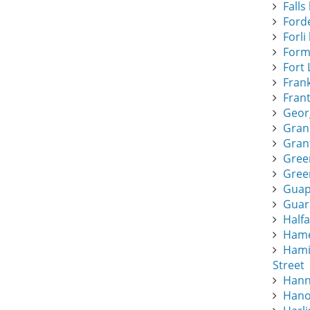
Falls 
Forde
Forli 
Form
Fort 
Frank
Frant
Geor
Gran
Gran
Gree
Green
Guapi
Guar
Half
Hamee
Hami
Street
Hann
Hano