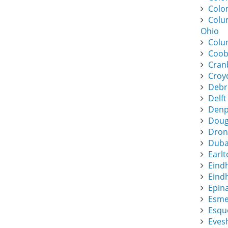
Colo
Colu
Ohio
Colu
Coob
Cran
Croy
Debr
Delft
Denpa
Dougl
Dronf
Duba
Earlt
Eind
Eindh
Epin
Esme
Esque
Eves