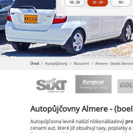
18 - 29
30 - 69
70+
Úvod
Autopůjčovny
Nizozemí
Almere - (boels Servic
Autopůjčovny
Almere - (boel
Autopůjčovna levně nabízí nízkonákladový
pr
cenami aut, které již obsahují taxy, poplatky 