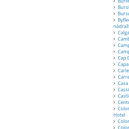
Burl
Buro
Burs
Byfl
nádraž
Calga
Camb
Camp
Camp
Cap 
Capa
Carl
Carr
Casa
Cassi
Cast
Cent
Colo
Hotel
Colo
Colo