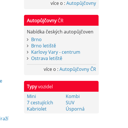
více o :
Autopůjčovny
Autopůjčovny
ČR
Nabídka českých autopůjčoven
Brno
Brno letiště
Karlovy Vary - centrum
Ostrava letiště
více o :
Autopůjčovny ČR
y
e
Typy
vozidel
Mini
Kombi
7 cestujících
SUV
Kabriolet
Úsporná
raží