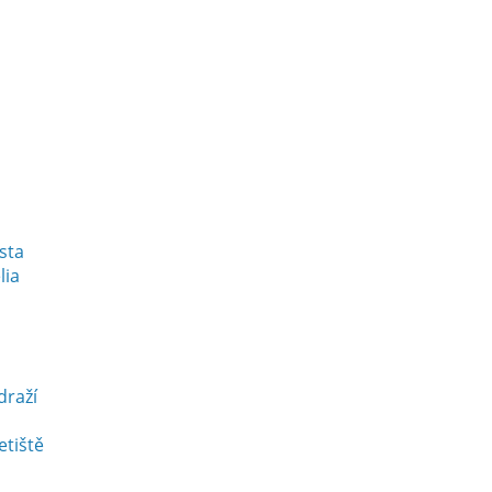
esta
lia
draží
etiště