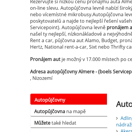
Rezervujte si nízkou cenu pronájmu auta Alme
on-line slevu. Autopůjčovna levně nabízí širo
nebo vícemístné mikrobusy.Autopůjčovna levn
poskytovatelů a najde to nejlepší řešení vaš
Servicepoint). Autopůjčovna levně
pronájem au
našel ty nejlepší, nízkonákladové a nejvýhodn
Rent a car, půjčovna aut Alamo, Budget, pro
Hertz, National rent-a-car, Sixt nebo Thrifty ca
Pronájem aut
je možný v 17.000 místech po ce
Adresa autopůjčovny Almere - (boels Servicepo
, Nizozemí
Autopůjčovny
Aut
Autopůjčovna
na mapě
Adlin
Můžete
také hledat
nádraž
Aker