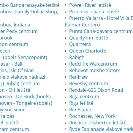
mbo Bandaranayake letiště
Powell River letiště
mbus - Family Dollar Shop,
Princess Juliana letiště
Puerto Vallarta - Hotel Villa 
mbus, Indiana
Palmar Centero
er Pedy centrum
Punta Cana-bavaro centrum
brook
Quality Inn letiště
don centrum
Quarteira
ecen
Queen Charlotte
 - (boels Servicepoint)
Rabigh
sar - Bali
Redcliffe Wa centrum
as, Isle Of Man
Rehovot-moshe Yatom
ield vlakové nádraží
Renfrew
j (Dubai) centrum
Revesby centrum
on - Off letiště
Rexdale-626 Dixon Road
hoven - De Hurk (boels)
Riga centrum
oven - Tongelre (boels)
Riga letiště
ay Sur Seine
Rio Blanco
raldas
Rochester, New York
l letiště
Rosario - Fisherton letiště
ham centrum
Ryde Esplanade vlakové nád