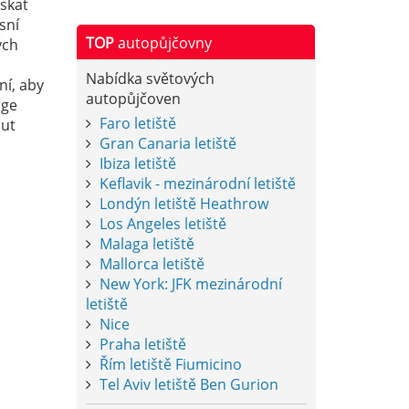
ískat
sní
TOP
autopůjčovny
ých
Nabídka světových
ní, aby
autopůjčoven
age
Faro letiště
aut
Gran Canaria letiště
Ibiza letiště
Keflavik - mezinárodní letiště
Londýn letiště Heathrow
Los Angeles letiště
Malaga letiště
Mallorca letiště
New York: JFK mezinárodní
letiště
Nice
Praha letiště
Řím letiště Fiumicino
Tel Aviv letiště Ben Gurion