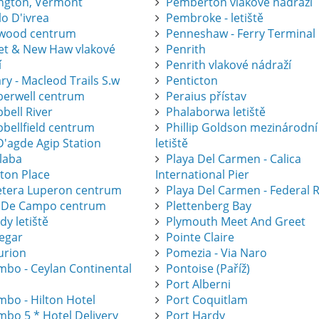
ington, Vermont
Pemberton vlakové nádraží
lo D'ivrea
Pembroke - letiště
wood centrum
Penneshaw - Ferry Terminal
eet & New Haw vlakové
Penrith
í
Penrith vlakové nádraží
ry - Macleod Trails S.w
Penticton
erwell centrum
Peraius přístav
bell River
Phalaborwa letiště
bellfield centrum
Phillip Goldson mezinárodní
D'agde Agip Station
letiště
laba
Playa Del Carmen - Calica
eton Place
International Pier
etera Luperon centrum
Playa Del Carmen - Federal 
 De Campo centrum
Plettenberg Bay
dy letiště
Plymouth Meet And Greet
legar
Pointe Claire
urion
Pomezia - Via Naro
mbo - Ceylan Continental
Pontoise (Paříž)
Port Alberni
mbo - Hilton Hotel
Port Coquitlam
mbo 5 * Hotel Delivery
Port Hardy