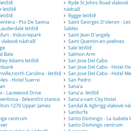
letiště
Ryde St Johns Road vlakové
 letiště
nádraží
letiště
Rygge letiště
entera - Pto De Savina
Saint Georges D'oleron - Les
Lauderdale letiště
Sables
furt - Indusriepark
Saint Jean D'angely
 vlakové nádraží
Saint Quentin-en-yvelines
ge
Sale letiště
d Baie
Salmon Arm
tley Adams letiště
San Jose Del Cabo
nbank
San Jose Del Cabo - Hotel Fi
ville,north Carolina - letiště
San Jose Del Cabo - Hotel Me
les - Hotel Suerre
San Pedro
an
Sana'a
ax - Lacewood Drive
Sana'a- letiště
nlinna - železniční stanice
Sana'a-sam City Hotel
lton-1270 Upper James
Sandal & Agbrigg vlakové ná
Sanliurfa
ige centrum
Santo Domingo - La Isabela l
ver
Santo Domingo centrum