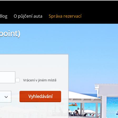
Blog
O půjčení auta
Správa rezervací
point)
Vrácení v jiném místě
Vyhledávání