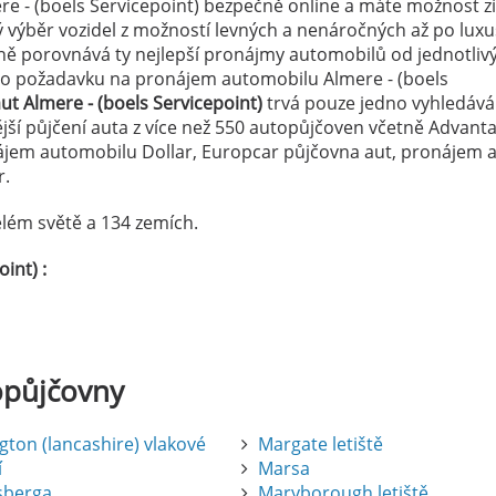
re - (boels Servicepoint) bezpečně online a máte možnost z
ký výběr vozidel z možností levných a nenáročných až po luxu
ě porovnává ty nejlepší pronájmy automobilů od jednotliv
eho požadavku na pronájem automobilu Almere - (boels
t Almere - (boels Servicepoint)
trvá pouze jedno vyhledává
ější půjčení auta z více než 550 autopůjčoven včetně Advant
nájem automobilu Dollar, Europcar půjčovna aut, pronájem 
r.
lém světě a 134 zemích.
int) :
opůjčovny
gton (lancashire) vlakové
Margate letiště
í
Marsa
sberga
Maryborough letiště