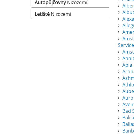
Autopůjčovny
Nizozemí
Albert
Albu
Letiště
Nizozemí
Alexa
Alle
Amers
Amst
Service
Amst
Anni
Apia
Aron
Ashm
Athl
Aube
Auro
Avei
Bad S
Balc
Balla
Banb