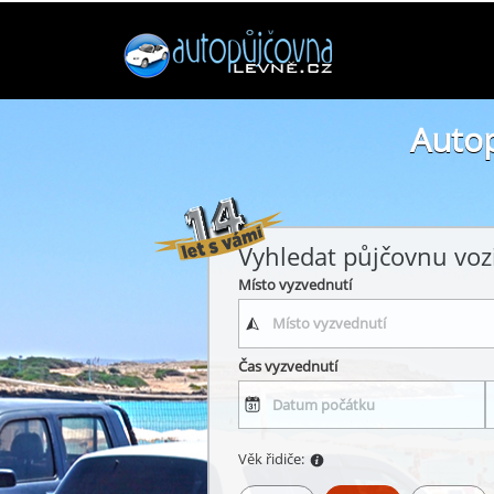
Autop
Vyhledat půjčovnu voz
Místo vyzvednutí
Čas vyzvednutí
Věk řidiče: