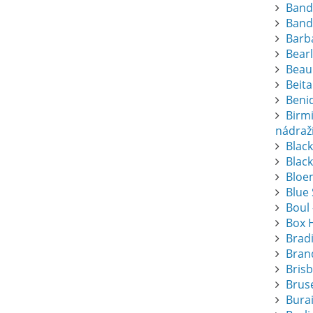
Band
Band
Barba
Bearl
Beau
Beita
Beni
Birm
nádraž
Blac
Black
Bloem
Blue
Boul 
Box 
Brad
Bran
Bris
Bruse
Bura