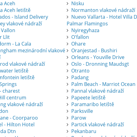
a Aceh
Nisku
a Aceh letiště
Normanton vlakové nádraží
dos - Island Delivery
Nuevo Vallarta - Hotel Villa 
ey vlakové nádraží
Palmar Flamingos
 Vallon
Nyiregyhaza
r Llit
O'fallon
dorm - La Cala
Ohare
ingham mezinárodní vlakové
Oranjestad - Bushiri
í
Orleans - Youville Drive
krod vlakové nádraží
Oslo - Dronning Maudsgt
water letiště
Otranto
fontein letiště
Padang
 Springs
Palm Beach - Marriot Ocean
- charest
Pannal vlakové nádraží
Hill centrum
Papeete letiště
ing vlakové nádraží
Paramaribo letiště
don
Parksville
bane - Coorparoo
Parow
l - Hilton Hotel
Partick vlakové nádraží
ida Dtn
Pekanbaru