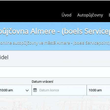
Úvod
Autopůjčovny
ůjčovna Almere - (boels Service
online autopůjčovny ve městě Almere - (boels Servicepoint)
idel
Datum vrácení