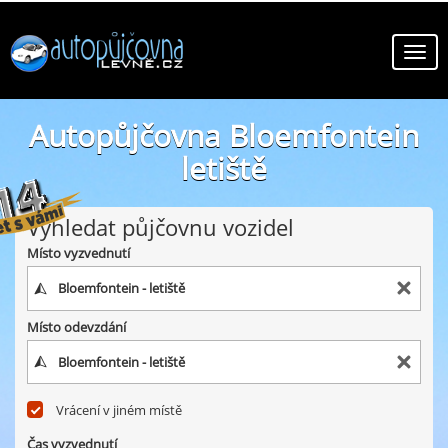
Autopůjčovna Bloemfontein
letiště
online autopůjčovny ve městě Bloemfontein letiště
Vyhledat půjčovnu vozidel
Místo vyzvednutí
Místo odevzdání
Vrácení v jiném místě
Čas vyzvednutí