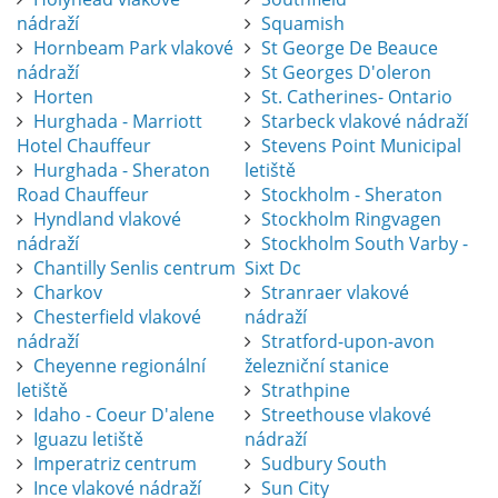
nádraží
Squamish
Hornbeam Park vlakové
St George De Beauce
nádraží
St Georges D'oleron
Horten
St. Catherines- Ontario
Hurghada - Marriott
Starbeck vlakové nádraží
Hotel Chauffeur
Stevens Point Municipal
Hurghada - Sheraton
letiště
Road Chauffeur
Stockholm - Sheraton
Hyndland vlakové
Stockholm Ringvagen
nádraží
Stockholm South Varby -
Chantilly Senlis centrum
Sixt Dc
Charkov
Stranraer vlakové
Chesterfield vlakové
nádraží
nádraží
Stratford-upon-avon
Cheyenne regionální
železniční stanice
letiště
Strathpine
Idaho - Coeur D'alene
Streethouse vlakové
Iguazu letiště
nádraží
Imperatriz centrum
Sudbury South
Ince vlakové nádraží
Sun City