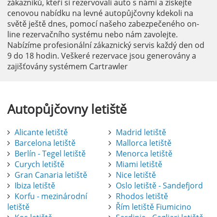
zákazníků, kteří si rezervovali auto s námi a získejte
cenovou nabídku na levné autopůjčovny kdekoli na
světě ještě dnes, pomocí našeho zabezpečeného on-
line rezervačního systému nebo nám zavolejte.
Nabízíme profesionální zákaznický servis každý den od
9 do 18 hodin. Veškeré rezervace jsou generovány a
zajišťovány systémem Cartrawler
Autopůjčovny
letiště
Alicante letiště
Madrid letiště
Barcelona letiště
Mallorca letiště
Berlín - Tegel letiště
Menorca letiště
Curych letiště
Miami letiště
Gran Canaria letiště
Nice letiště
Ibiza letiště
Oslo letiště - Sandefjord
Korfu - mezinárodní
Rhodos letiště
letiště
Řím letiště Fiumicino