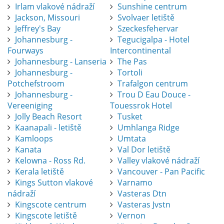
Irlam vlakové nádraží
Sunshine centrum
Jackson, Missouri
Svolvaer letiště
Jeffrey's Bay
Szeckesfehervar
Johannesburg -
Tegucigalpa - Hotel
Fourways
Intercontinental
Johannesburg - Lanseria
The Pas
Johannesburg -
Tortoli
Potchefstroom
Trafalgon centrum
Johannesburg -
Trou D Eau Douce -
Vereeniging
Touessrok Hotel
Jolly Beach Resort
Tusket
Kaanapali - letiště
Umhlanga Ridge
Kamloops
Umtata
Kanata
Val Dor letiště
Kelowna - Ross Rd.
Valley vlakové nádraží
Kerala letiště
Vancouver - Pan Pacific
Kings Sutton vlakové
Varnamo
nádraží
Vasteras Dtn
Kingscote centrum
Vasteras Jvstn
Kingscote letiště
Vernon