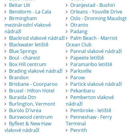
Beitar Llit
Oranjestad - Bushiri
Benidorm - La Cala
Orleans - Youville Drive
Birmingham
Oslo - Dronning Maudsgt
mezinárodní vlakové
Otranto
nádraží
Padang
Blackrod vlakové nádraží
Palm Beach - Marriot
Blackwater letiště
Ocean Club
Blue Springs
Pannal vlakové nádraží
Boul - charest
Papeete letiště
Box Hill centrum
Paramaribo letiště
Brading vlakové nádraží
Parksville
Brandon
Parow
Brisbane - Coorparoo
Partick vlakové nádraží
Brusel - Hilton Hotel
Pekanbaru
Buraida Dtn
Pemberton vlakové
Burlington, Vermont
nádraží
Burolo D'ivrea
Pembroke - letiště
Burswood centrum
Penneshaw - Ferry
Byfleet & New Haw
Terminal
vlakové nádraží
Penrith