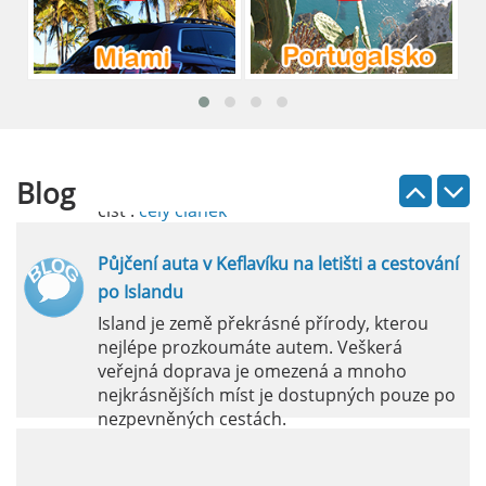
Pronájem auta na letišti Lefkada: Kompletní
průvodce
Půjčení auta na letišti Lefkada je skvělý
způsob, jak prozkoumat ostrov podle
vlastních představ.
Blog
číst :
celý článek
Půjčení auta v Keflavíku na letišti a cestování
po Islandu
Island je země překrásné přírody, kterou
nejlépe prozkoumáte autem. Veškerá
veřejná doprava je omezená a mnoho
nejkrásnějších míst je dostupných pouze po
nezpevněných cestách.
číst :
celý článek