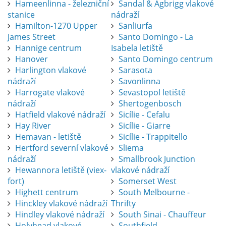
Hameenlinna - železniční
Sandal & Agbrigg vlakové
stanice
nádraží
Hamilton-1270 Upper
Sanliurfa
James Street
Santo Domingo - La
Hannige centrum
Isabela letiště
Hanover
Santo Domingo centrum
Harlington vlakové
Sarasota
nádraží
Savonlinna
Harrogate vlakové
Sevastopol letiště
nádraží
Shertogenbosch
Hatfield vlakové nádraží
Sicílie - Cefalu
Hay River
Sicílie - Giarre
Hemavan - letiště
Sicílie - Trappitello
Hertford severní vlakové
Sliema
nádraží
Smallbrook Junction
Hewannora letiště (viex-
vlakové nádraží
fort)
Somerset West
Highett centrum
South Melbourne -
Hinckley vlakové nádraží
Thrifty
Hindley vlakové nádraží
South Sinai - Chauffeur
Holyhead vlakové
Southfield