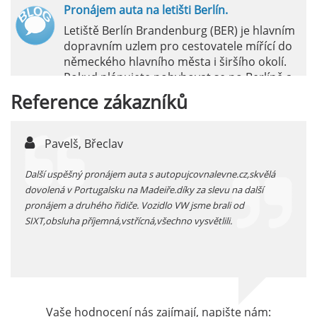
Pronájem auta na letišti Berlín.
Letiště Berlín Brandenburg (BER) je hlavním
dopravním uzlem pro cestovatele mířící do
německého hlavního města i širšího okolí.
Pokud plánujete pohybovat se po Berlíně a
okolních regionech bez omezení, pronájem
Reference
zákazníků
auta přímo na letišti je ideální volbou.
číst :
celý článek
Pavelš, Břeclav
j
Pronájem auta na letišti Marseille: Jak na to?
 před
Další uspěšný pronájem auta s autopujcovnalevne.cz,skvělá
prodl
Letiště Marseille, oficiálně známé jako
...
dovolená v Portugalsku na Madeiře.díky za slevu na další
proná
mezinárodní letiště Marseille-Provence, je
pronájem a druhého řidiče. Vozidlo VW jsme brali od
kateg
hlavní vstupní branou do regionu Provence
SIXT,obsluha příjemná,vstřícná,všechno vysvětlili.
kolem
a nachází se přibližně 27 km od centra města
Marseille.
číst :
celý článek
Pronájem auta na letišti Alicante
Vaše hodnocení nás zajímají, napište nám: