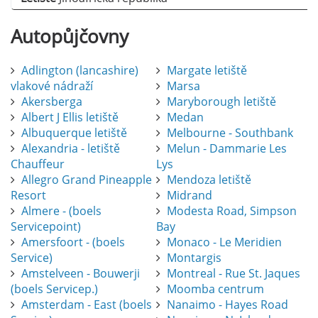
Autopůjčovny
Adlington (lancashire)
Margate letiště
vlakové nádraží
Marsa
Akersberga
Maryborough letiště
Albert J Ellis letiště
Medan
Albuquerque letiště
Melbourne - Southbank
Alexandria - letiště
Melun - Dammarie Les
Chauffeur
Lys
Allegro Grand Pineapple
Mendoza letiště
Resort
Midrand
Almere - (boels
Modesta Road, Simpson
Servicepoint)
Bay
Amersfoort - (boels
Monaco - Le Meridien
Service)
Montargis
Amstelveen - Bouwerji
Montreal - Rue St. Jaques
(boels Servicep.)
Moomba centrum
Amsterdam - East (boels
Nanaimo - Hayes Road