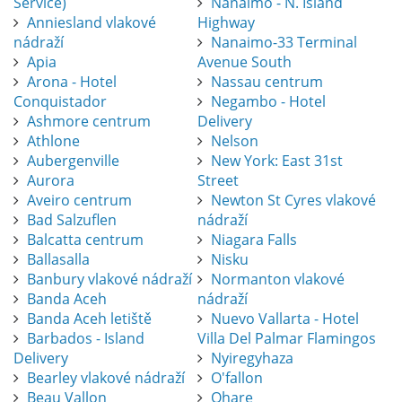
Service)
Nanaimo - N. Island
Anniesland vlakové
Highway
nádraží
Nanaimo-33 Terminal
Apia
Avenue South
Arona - Hotel
Nassau centrum
Conquistador
Negambo - Hotel
Ashmore centrum
Delivery
Athlone
Nelson
Aubergenville
New York: East 31st
Aurora
Street
Aveiro centrum
Newton St Cyres vlakové
Bad Salzuflen
nádraží
Balcatta centrum
Niagara Falls
Ballasalla
Nisku
Banbury vlakové nádraží
Normanton vlakové
Banda Aceh
nádraží
Banda Aceh letiště
Nuevo Vallarta - Hotel
Barbados - Island
Villa Del Palmar Flamingos
Delivery
Nyiregyhaza
Bearley vlakové nádraží
O'fallon
Beau Vallon
Ohare