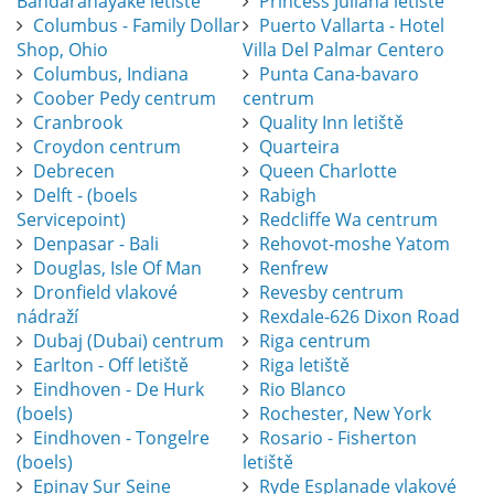
Bandaranayake letiště
Princess Juliana letiště
Columbus - Family Dollar
Puerto Vallarta - Hotel
Shop, Ohio
Villa Del Palmar Centero
Columbus, Indiana
Punta Cana-bavaro
Coober Pedy centrum
centrum
Cranbrook
Quality Inn letiště
Croydon centrum
Quarteira
Debrecen
Queen Charlotte
Delft - (boels
Rabigh
Servicepoint)
Redcliffe Wa centrum
Denpasar - Bali
Rehovot-moshe Yatom
Douglas, Isle Of Man
Renfrew
Dronfield vlakové
Revesby centrum
nádraží
Rexdale-626 Dixon Road
Dubaj (Dubai) centrum
Riga centrum
Earlton - Off letiště
Riga letiště
Eindhoven - De Hurk
Rio Blanco
(boels)
Rochester, New York
Eindhoven - Tongelre
Rosario - Fisherton
(boels)
letiště
Epinay Sur Seine
Ryde Esplanade vlakové