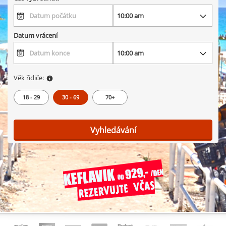
Datum vrácení
Věk řidiče:
18 - 29
30 - 69
70+
Vyhledávání