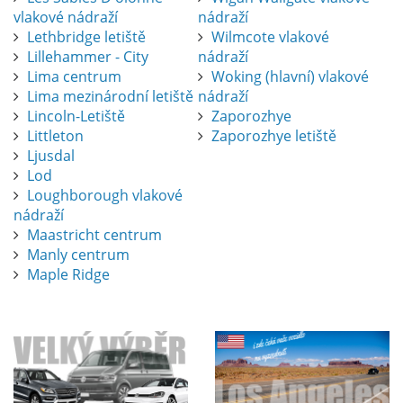
vlakové nádraží
nádraží
Lethbridge letiště
Wilmcote vlakové
Lillehammer - City
nádraží
Lima centrum
Woking (hlavní) vlakové
Lima mezinárodní letiště
nádraží
Lincoln-Letiště
Zaporozhye
Littleton
Zaporozhye letiště
Ljusdal
Lod
Loughborough vlakové
nádraží
Maastricht centrum
Manly centrum
Maple Ridge