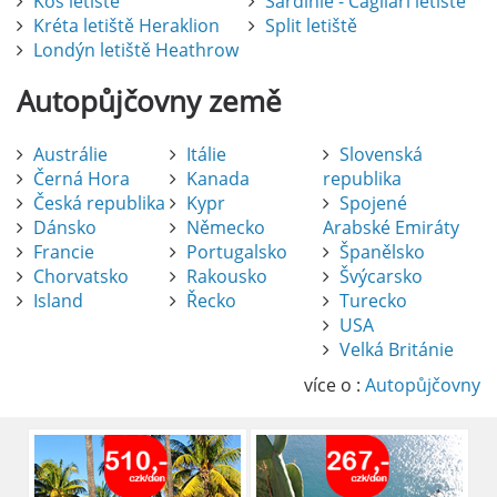
Kos letiště
Sardinie - Cagliari letiště
Kréta letiště Heraklion
Split letiště
Londýn letiště Heathrow
Autopůjčovny
země
Austrálie
Itálie
Slovenská
Černá Hora
Kanada
republika
Česká republika
Kypr
Spojené
Dánsko
Německo
Arabské Emiráty
Francie
Portugalsko
Španělsko
Chorvatsko
Rakousko
Švýcarsko
Island
Řecko
Turecko
USA
Pronájem auta na letišti Alicante
Velká Británie
Půjčení auta na letišti v Alicante je výborný
způsob, jak pohodlně objevovat město i jeho
více o :
Autopůjčovny
okolí. Letiště Alicante-Elche, hlavní vstupní
brána do regionu Costa Blanca, se nachází
přibližně 9 km od centra Alicante.
číst :
celý článek