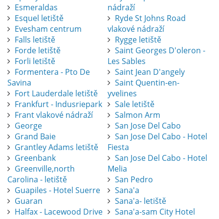
Esmeraldas
nádraží
Esquel letiště
Ryde St Johns Road
Evesham centrum
vlakové nádraží
Falls letiště
Rygge letiště
Forde letiště
Saint Georges D'oleron -
Forli letiště
Les Sables
Formentera - Pto De
Saint Jean D'angely
Savina
Saint Quentin-en-
Fort Lauderdale letiště
yvelines
Frankfurt - Indusriepark
Sale letiště
Frant vlakové nádraží
Salmon Arm
George
San Jose Del Cabo
Grand Baie
San Jose Del Cabo - Hotel
Grantley Adams letiště
Fiesta
Greenbank
San Jose Del Cabo - Hotel
Greenville,north
Melia
Carolina - letiště
San Pedro
Guapiles - Hotel Suerre
Sana'a
Guaran
Sana'a- letiště
Halfax - Lacewood Drive
Sana'a-sam City Hotel