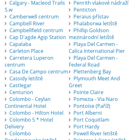
Calgary - Macleod Trails
Penrith vlakové nádraží
S.w
Penticton
Camberwell centrum
Peraius přístav
Campbell River
Phalaborwa letiště
Campbellfield centrum
Phillip Goldson
Cap D'agde Agip Station
mezinárodní letiště
Capalaba
Playa Del Carmen -
Carleton Place
Calica International Pier
Carretera Luperon
Playa Del Carmen -
centrum
Federal Road
Casa De Campo centrum
Plettenberg Bay
Cassidy letiště
Plymouth Meet And
Castlegar
Greet
Centurion
Pointe Claire
Colombo - Ceylan
Pomezia - Via Naro
Continental Hotel
Pontoise (Paříž)
Colombo - Hilton Hotel
Port Alberni
Colombo 5 * Hotel
Port Coquitlam
Delivery
Port Hardy
Colombo
Powell River letiště