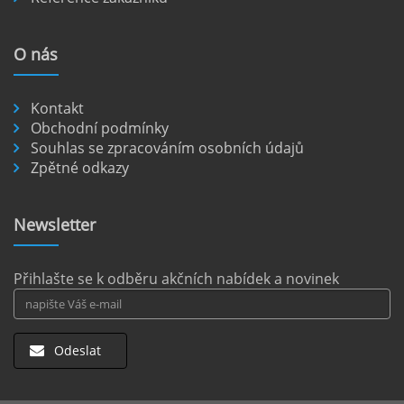
veřejná doprava je omezená a mnoho
nejkrásnějších míst je dostupných pouze po
O
nás
nezpevněných cestách.
číst :
celý článek
Kontakt
Pronájem auta na letišti Berlín.
Obchodní podmínky
Souhlas se zpracováním osobních údajů
Letiště Berlín Brandenburg (BER) je hlavním
Zpětné odkazy
dopravním uzlem pro cestovatele mířící do
německého hlavního města i širšího okolí.
Pokud plánujete pohybovat se po Berlíně a
Newsletter
okolních regionech bez omezení, pronájem
auta přímo na letišti je ideální volbou.
číst :
celý článek
Přihlašte se k odběru akčních nabídek a novinek
Odeslat