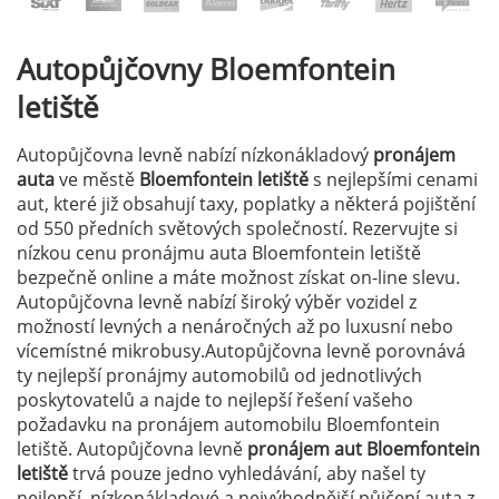
Autopůjčovny
Bloemfontein
letiště
Autopůjčovna levně nabízí nízkonákladový
pronájem
auta
ve městě
Bloemfontein letiště
s nejlepšími cenami
aut, které již obsahují taxy, poplatky a některá pojištění
od 550 předních světových společností. Rezervujte si
nízkou cenu pronájmu auta Bloemfontein letiště
bezpečně online a máte možnost získat on-line slevu.
Autopůjčovna levně nabízí široký výběr vozidel z
možností levných a nenáročných až po luxusní nebo
vícemístné mikrobusy.Autopůjčovna levně porovnává
ty nejlepší pronájmy automobilů od jednotlivých
poskytovatelů a najde to nejlepší řešení vašeho
požadavku na pronájem automobilu Bloemfontein
letiště. Autopůjčovna levně
pronájem aut Bloemfontein
letiště
trvá pouze jedno vyhledávání, aby našel ty
nejlepší, nízkonákladové a nejvýhodnější půjčení auta z