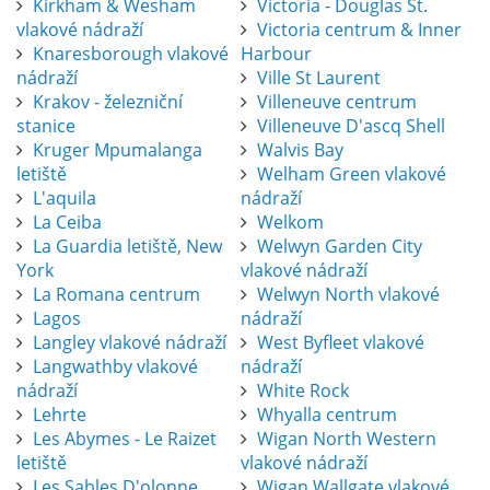
Kirkham & Wesham
Victoria - Douglas St.
vlakové nádraží
Victoria centrum & Inner
Knaresborough vlakové
Harbour
nádraží
Ville St Laurent
Krakov - železniční
Villeneuve centrum
stanice
Villeneuve D'ascq Shell
Kruger Mpumalanga
Walvis Bay
letiště
Welham Green vlakové
L'aquila
nádraží
La Ceiba
Welkom
La Guardia letiště, New
Welwyn Garden City
York
vlakové nádraží
La Romana centrum
Welwyn North vlakové
Lagos
nádraží
Langley vlakové nádraží
West Byfleet vlakové
Langwathby vlakové
nádraží
nádraží
White Rock
Lehrte
Whyalla centrum
Les Abymes - Le Raizet
Wigan North Western
letiště
vlakové nádraží
Les Sables D'olonne
Wigan Wallgate vlakové