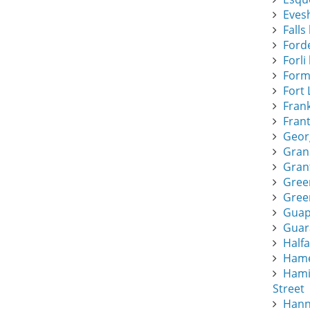
Eves
Falls 
Forde
Forli 
Form
Fort 
Frank
Frant
Geor
Gran
Gran
Gree
Green
Guapi
Guar
Half
Hamee
Hami
Street
Hann