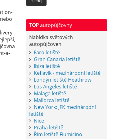
at on-
í nebo
TOP
autopůjčovny
ivery.
Nabídka světových
jlepší,
autopůjčoven
ůjčovna
Faro letiště
nt-a-
Gran Canaria letiště
Ibiza letiště
Keflavik - mezinárodní letiště
Londýn letiště Heathrow
Los Angeles letiště
Malaga letiště
Mallorca letiště
New York: JFK mezinárodní
letiště
Nice
Praha letiště
Řím letiště Fiumicino