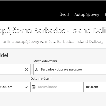
Úvod
Autopůjčovny
půjčovna Barbados - Island Del
online autopůjčovny ve městě Barbados - Island Delivery
idel
Místo odevzdání
Datum vrácení