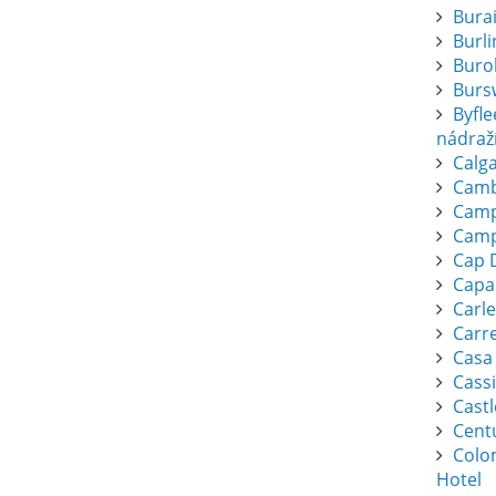
Bura
Burl
Buro
Burs
Byfl
nádraž
Calga
Camb
Camp
Camp
Cap 
Capa
Carl
Carr
Casa
Cassi
Cast
Cent
Colo
Hotel