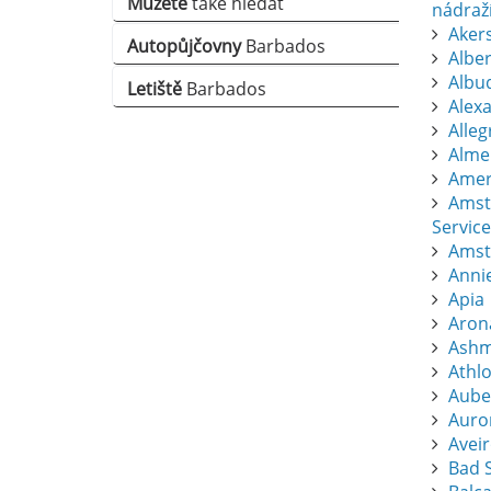
Můžete
také hledat
nádraž
Aker
Autopůjčovny
Barbados
Albert
Albu
Letiště
Barbados
Alexa
Alle
Almer
Amers
Amst
Service
Amst
Anni
Apia
Aron
Ashm
Athl
Aube
Auro
Avei
Bad S