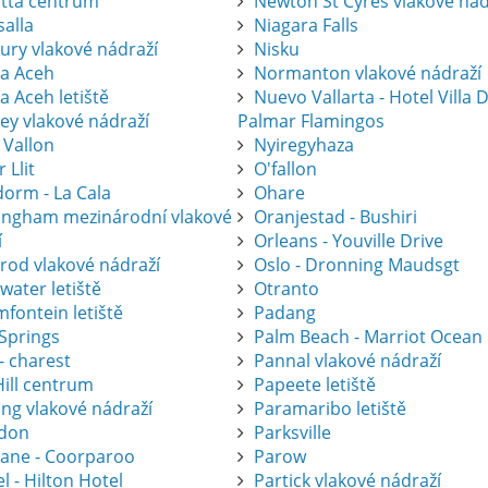
atta centrum
Newton St Cyres vlakové nád
salla
Niagara Falls
ury vlakové nádraží
Nisku
a Aceh
Normanton vlakové nádraží
a Aceh letiště
Nuevo Vallarta - Hotel Villa 
ey vlakové nádraží
Palmar Flamingos
 Vallon
Nyiregyhaza
r Llit
O'fallon
dorm - La Cala
Ohare
ingham mezinárodní vlakové
Oranjestad - Bushiri
í
Orleans - Youville Drive
krod vlakové nádraží
Oslo - Dronning Maudsgt
water letiště
Otranto
fontein letiště
Padang
 Springs
Palm Beach - Marriot Ocean
- charest
Pannal vlakové nádraží
Hill centrum
Papeete letiště
ing vlakové nádraží
Paramaribo letiště
don
Parksville
bane - Coorparoo
Parow
l - Hilton Hotel
Partick vlakové nádraží