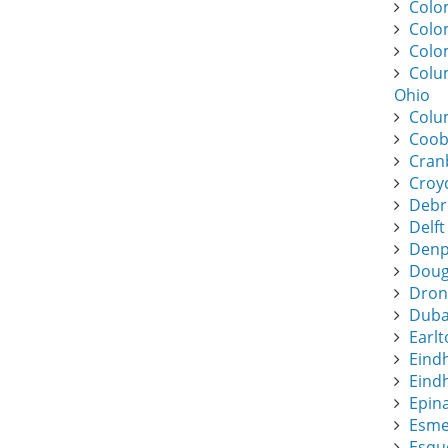
Colo
Colo
Colo
Colu
Ohio
Colu
Coob
Cran
Croy
Debr
Delft
Denpa
Dougl
Dronf
Duba
Earlt
Eind
Eindh
Epin
Esme
Esque