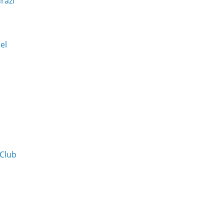
raží
Del
 Club