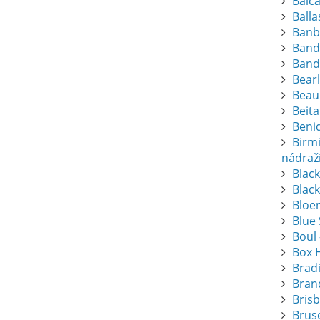
Balc
Balla
Banb
Band
Band
Bearl
Beau
Beita
Beni
Birm
nádraž
Blac
Black
Bloem
Blue
Boul 
Box 
Brad
Bran
Bris
Bruse