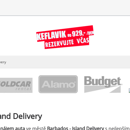
very
and Delivery
onájem auta
ve městě
Barbados - Island Delivery
s nejlepším