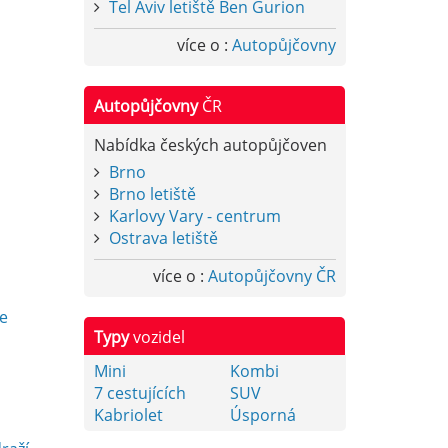
Tel Aviv letiště Ben Gurion
více o :
Autopůjčovny
Autopůjčovny
ČR
Nabídka českých autopůjčoven
Brno
Brno letiště
Karlovy Vary - centrum
Ostrava letiště
více o :
Autopůjčovny ČR
y
e
Typy
vozidel
Mini
Kombi
7 cestujících
SUV
Kabriolet
Úsporná