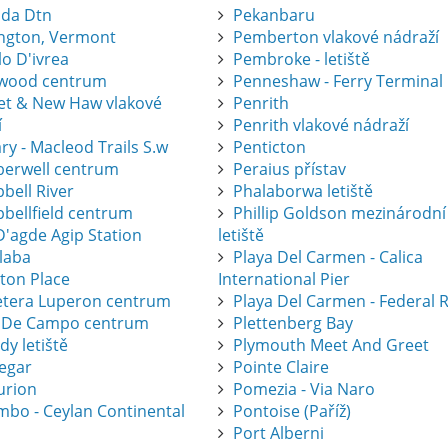
ida Dtn
Pekanbaru
ington, Vermont
Pemberton vlakové nádraží
lo D'ivrea
Pembroke - letiště
wood centrum
Penneshaw - Ferry Terminal
eet & New Haw vlakové
Penrith
í
Penrith vlakové nádraží
ry - Macleod Trails S.w
Penticton
erwell centrum
Peraius přístav
bell River
Phalaborwa letiště
bellfield centrum
Phillip Goldson mezinárodní
D'agde Agip Station
letiště
laba
Playa Del Carmen - Calica
eton Place
International Pier
etera Luperon centrum
Playa Del Carmen - Federal 
 De Campo centrum
Plettenberg Bay
dy letiště
Plymouth Meet And Greet
legar
Pointe Claire
urion
Pomezia - Via Naro
mbo - Ceylan Continental
Pontoise (Paříž)
Port Alberni