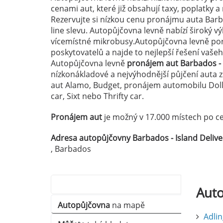
cenami aut, které již obsahují taxy, poplatky 
Rezervujte si nízkou cenu pronájmu auta Barb
line slevu. Autopůjčovna levně nabízí široký 
vícemístné mikrobusy.Autopůjčovna levně por
poskytovatelů a najde to nejlepší řešení vaš
Autopůjčovna levně
pronájem aut Barbados - 
nízkonákladové a nejvýhodnější půjčení auta 
aut Alamo, Budget, pronájem automobilu Dolla
car, Sixt nebo Thrifty car.
Pronájem aut
je možný v 17.000 místech po ce
Adresa autopůjčovny Barbados - Island Deliver
, Barbados
Autopůjčovny
Aut
Autopůjčovna
na mapě
Adlin