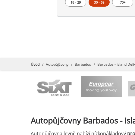
18 - 29
30 - 69
70+
Úvod
Autopůjčovny
Barbados
Barbados - Island Deli
Autopůjčovny
Barbados - Isl
Autopůjčovna levně nabízí nízkonákladový
pr