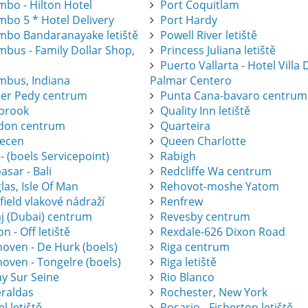
mbo - Hilton Hotel
Port Coquitlam
mbo 5 * Hotel Delivery
Port Hardy
mbo Bandaranayake letiště
Powell River letiště
mbus - Family Dollar Shop,
Princess Juliana letiště
Puerto Vallarta - Hotel Villa 
mbus, Indiana
Palmar Centero
er Pedy centrum
Punta Cana-bavaro centrum
brook
Quality Inn letiště
don centrum
Quarteira
ecen
Queen Charlotte
 - (boels Servicepoint)
Rabigh
sar - Bali
Redcliffe Wa centrum
as, Isle Of Man
Rehovot-moshe Yatom
ield vlakové nádraží
Renfrew
j (Dubai) centrum
Revesby centrum
on - Off letiště
Rexdale-626 Dixon Road
hoven - De Hurk (boels)
Riga centrum
oven - Tongelre (boels)
Riga letiště
ay Sur Seine
Rio Blanco
raldas
Rochester, New York
l letiště
Rosario - Fisherton letiště