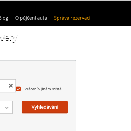
Blog
O půjčení auta
Správa rezervací
ivery
Vrácení v jiném místě
Vyhledávání