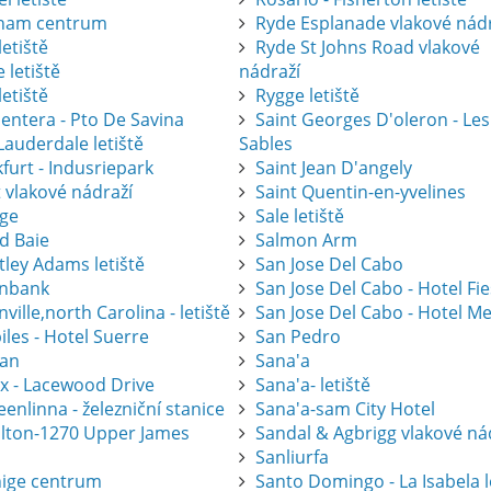
ham centrum
Ryde Esplanade vlakové nád
letiště
Ryde St Johns Road vlakové
 letiště
nádraží
letiště
Rygge letiště
entera - Pto De Savina
Saint Georges D'oleron - Les
Lauderdale letiště
Sables
furt - Indusriepark
Saint Jean D'angely
 vlakové nádraží
Saint Quentin-en-yvelines
ge
Sale letiště
d Baie
Salmon Arm
tley Adams letiště
San Jose Del Cabo
nbank
San Jose Del Cabo - Hotel Fi
ville,north Carolina - letiště
San Jose Del Cabo - Hotel Me
les - Hotel Suerre
San Pedro
an
Sana'a
ax - Lacewood Drive
Sana'a- letiště
nlinna - železniční stanice
Sana'a-sam City Hotel
lton-1270 Upper James
Sandal & Agbrigg vlakové ná
Sanliurfa
ige centrum
Santo Domingo - La Isabela l