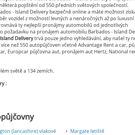
a některá pojištění od 550 předních světových společností.
ados - Island Delivery bezpečně online a máte možnost získ
výběr vozidel z možností levných a nenáročných až po luxusn
ovnává ty nejlepší pronájmy automobilů od jednotlivých
eho požadavku na pronájem automobilu Barbados - Island Del
Island Delivery
trvá pouze jedno vyhledávání, aby našel ty ne
z více než 550 autopůjčoven včetně Advantage Rent a car, p
r, Europcar půjčovna aut, pronájem aut Hertz, National re
lém světě a 134 zemích.
y :
opůjčovny
gton (lancashire) vlakové
Margate letiště