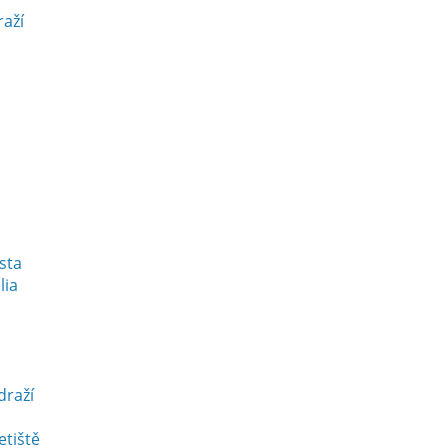
raží
esta
lia
draží
etiště