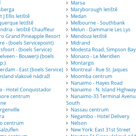
í
Marsa
sberga
Maryborough letiště
 J Ellis letiště
Medan
querque letiště
Melbourne - Southbank
ndria - letiště Chauffeur
Melun - Dammarie Les Lys
gro Grand Pineapple Resort
Mendoza letiště
e - (boels Servicepoint)
Midrand
foort - (boels Service)
Modesta Road, Simpson Bay
elveen - Bouwerji (boels
Monaco - Le Meridien
p.)
Montargis
erdam - East (boels Service)
Montreal - Rue St. Jaques
esland vlakové nádraží
Moomba centrum
Nanaimo - Hayes Road
a - Hotel Conquistador
Nanaimo - N. Island Highwa
ore centrum
Nanaimo-33 Terminal Avenu
one
South
rgenville
Nassau centrum
ra
Negambo - Hotel Delivery
ro centrum
Nelson
alzuflen
New York: East 31st Street