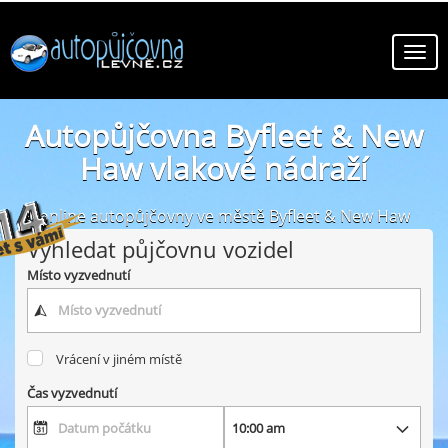
Autopůjčovna Byfleet & New
Haw vlakové nádraží
online autopůjčovny ve městě Byfleet & New Haw
vlakové nádraží
Vyhledat půjčovnu vozidel
Místo vyzvednutí
Vrácení v jiném místě
Čas vyzvednutí