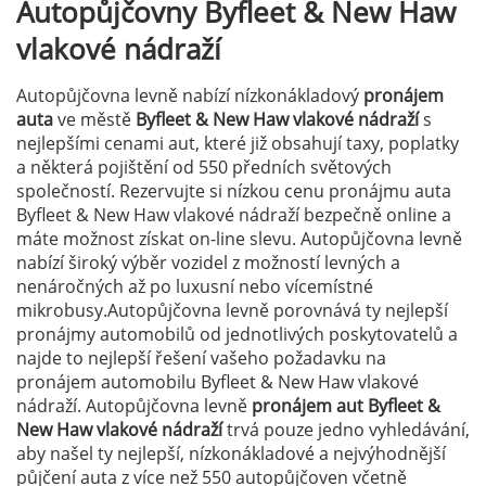
Autopůjčovny
Byfleet & New Haw
vlakové nádraží
Autopůjčovna levně nabízí nízkonákladový
pronájem
auta
ve městě
Byfleet & New Haw vlakové nádraží
s
nejlepšími cenami aut, které již obsahují taxy, poplatky
a některá pojištění od 550 předních světových
společností. Rezervujte si nízkou cenu pronájmu auta
Byfleet & New Haw vlakové nádraží bezpečně online a
máte možnost získat on-line slevu. Autopůjčovna levně
nabízí široký výběr vozidel z možností levných a
nenáročných až po luxusní nebo vícemístné
mikrobusy.Autopůjčovna levně porovnává ty nejlepší
pronájmy automobilů od jednotlivých poskytovatelů a
najde to nejlepší řešení vašeho požadavku na
pronájem automobilu Byfleet & New Haw vlakové
nádraží. Autopůjčovna levně
pronájem aut Byfleet &
New Haw vlakové nádraží
trvá pouze jedno vyhledávání,
aby našel ty nejlepší, nízkonákladové a nejvýhodnější
půjčení auta z více než 550 autopůjčoven včetně