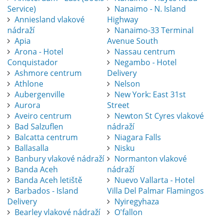
Service)
Nanaimo - N. Island
Anniesland vlakové
Highway
nádraží
Nanaimo-33 Terminal
Apia
Avenue South
Arona - Hotel
Nassau centrum
Conquistador
Negambo - Hotel
Ashmore centrum
Delivery
Athlone
Nelson
Aubergenville
New York: East 31st
Aurora
Street
Aveiro centrum
Newton St Cyres vlakové
Bad Salzuflen
nádraží
Balcatta centrum
Niagara Falls
Ballasalla
Nisku
Banbury vlakové nádraží
Normanton vlakové
Banda Aceh
nádraží
Banda Aceh letiště
Nuevo Vallarta - Hotel
Barbados - Island
Villa Del Palmar Flamingos
Delivery
Nyiregyhaza
Bearley vlakové nádraží
O'fallon