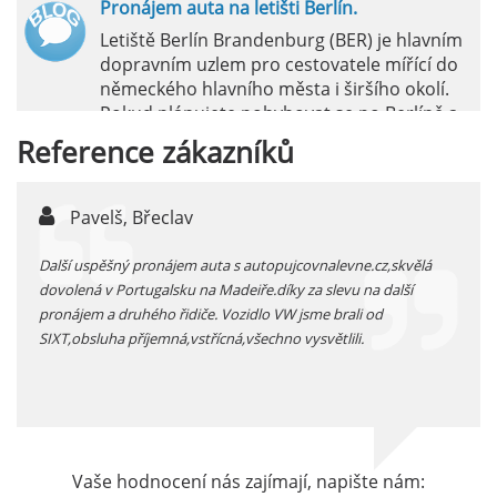
Pronájem auta na letišti Berlín.
Letiště Berlín Brandenburg (BER) je hlavním
dopravním uzlem pro cestovatele mířící do
německého hlavního města i širšího okolí.
Pokud plánujete pohybovat se po Berlíně a
okolních regionech bez omezení, pronájem
Reference
zákazníků
auta přímo na letišti je ideální volbou.
číst :
celý článek
Pavelš, Břeclav
j
Pronájem auta na letišti Marseille: Jak na to?
 před
Další uspěšný pronájem auta s autopujcovnalevne.cz,skvělá
prodl
Letiště Marseille, oficiálně známé jako
...
dovolená v Portugalsku na Madeiře.díky za slevu na další
proná
mezinárodní letiště Marseille-Provence, je
pronájem a druhého řidiče. Vozidlo VW jsme brali od
kateg
hlavní vstupní branou do regionu Provence
SIXT,obsluha příjemná,vstřícná,všechno vysvětlili.
kolem
a nachází se přibližně 27 km od centra města
Marseille.
číst :
celý článek
Pronájem auta na letišti Alicante
Vaše hodnocení nás zajímají, napište nám:
Půjčení auta na letišti v Alicante je výborný