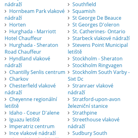
nádraží
Southfield
Hornbeam Park vlakové
Squamish
nádraží
St George De Beauce
Horten
St Georges D'oleron
Hurghada - Marriott
St. Catherines- Ontario
Hotel Chauffeur
Starbeck vlakové nádraží
Hurghada - Sheraton
Stevens Point Municipal
Road Chauffeur
letiště
Hyndland vlakové
Stockholm - Sheraton
nádraží
Stockholm Ringvagen
Chantilly Senlis centrum
Stockholm South Varby -
Charkov
Sixt Dc
Chesterfield vlakové
Stranraer vlakové
nádraží
nádraží
Cheyenne regionální
Stratford-upon-avon
letiště
železniční stanice
Idaho - Coeur D'alene
Strathpine
Iguazu letiště
Streethouse vlakové
Imperatriz centrum
nádraží
Ince vlakové nádraží
Sudbury South