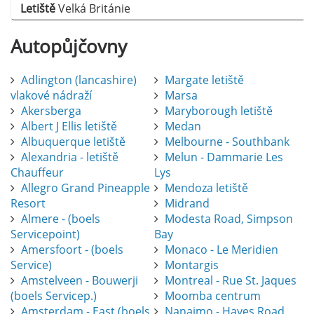
Letiště
Velká Británie
Autopůjčovny
Adlington (lancashire)
Margate letiště
vlakové nádraží
Marsa
Akersberga
Maryborough letiště
Albert J Ellis letiště
Medan
Albuquerque letiště
Melbourne - Southbank
Alexandria - letiště
Melun - Dammarie Les
Chauffeur
Lys
Allegro Grand Pineapple
Mendoza letiště
Resort
Midrand
Almere - (boels
Modesta Road, Simpson
Servicepoint)
Bay
Amersfoort - (boels
Monaco - Le Meridien
Service)
Montargis
Amstelveen - Bouwerji
Montreal - Rue St. Jaques
(boels Servicep.)
Moomba centrum
Amsterdam - East (boels
Nanaimo - Hayes Road