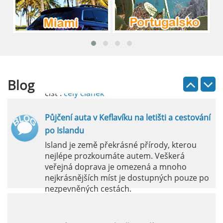
Pronájem auta na letišti Lefkada: Kompletní
průvodce
Půjčení auta na letišti Lefkada je skvělý
způsob, jak prozkoumat ostrov podle
vlastních představ.
Blog
číst :
celý článek
Půjčení auta v Keflavíku na letišti a cestování
po Islandu
Island je země překrásné přírody, kterou
nejlépe prozkoumáte autem. Veškerá
veřejná doprava je omezená a mnoho
nejkrásnějších míst je dostupných pouze po
nezpevněných cestách.
číst :
celý článek