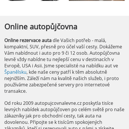
Online
autopůjčovna
Online rezervace auta
dle Vašich potřeb - malá,
kompaktní, SUV, přesně pro účel vaší cesty. Dokážeme
Vám nabídnout i auto pro 9 či 12 osob. Autopůjčovna
levně vždy nabídne tu nejlepší cenu v destinacích v
Evropě, USA i Asii. Jsme specialisté na nabídku aut ve
Španělsku
, kde naše ceny patří k těm absolutně
nejnižším. Záleží nám na kvalitě našich služeb, i proto
používáme zabezpečené servery pro internetové
transakce.
Od roku 2009 autopujcovnalevne.cz poskytla tisíce
levných nabídek autopůjčoven po celém světě pro naše
zákazníky jak pro obchodní cesty, tak auta na
dovolenou. Připojte se k tisícům spokojených
zákazníků, kteří si rezervovali auto s námi a získejte