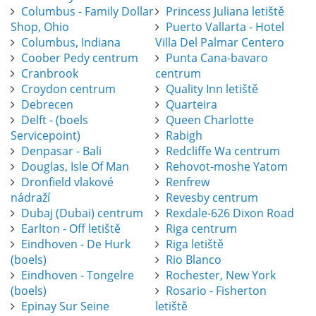
Columbus - Family Dollar
Princess Juliana letiště
Shop, Ohio
Puerto Vallarta - Hotel
Columbus, Indiana
Villa Del Palmar Centero
Coober Pedy centrum
Punta Cana-bavaro
Cranbrook
centrum
Croydon centrum
Quality Inn letiště
Debrecen
Quarteira
Delft - (boels
Queen Charlotte
Servicepoint)
Rabigh
Denpasar - Bali
Redcliffe Wa centrum
Douglas, Isle Of Man
Rehovot-moshe Yatom
Dronfield vlakové
Renfrew
nádraží
Revesby centrum
Dubaj (Dubai) centrum
Rexdale-626 Dixon Road
Earlton - Off letiště
Riga centrum
Eindhoven - De Hurk
Riga letiště
(boels)
Rio Blanco
Eindhoven - Tongelre
Rochester, New York
(boels)
Rosario - Fisherton
Epinay Sur Seine
letiště