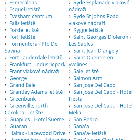
Esmeraldas
Ryde Esplanade vlakové
Esquel letiště
nádraží
Evesham centrum
Ryde St Johns Road
Falls letiště
vlakové nádraží
Forde letiště
Rygge letiště
Forli letiště
Saint Georges D'oleron -
Formentera - Pto De
Les Sables
Savina
Saint Jean D'angely
Fort Lauderdale letiště
Saint Quentin-en-
Frankfurt - Indusriepark
yvelines
Frant vlakové nádraží
Sale letiště
George
Salmon Arm
Grand Baie
San Jose Del Cabo
Grantley Adams letiště
San Jose Del Cabo - Hotel
Greenbank
Fiesta
Greenville,north
San Jose Del Cabo - Hotel
Carolina - letiště
Melia
Guapiles - Hotel Suerre
San Pedro
Guaran
Sana'a
Halfax - Lacewood Drive
Sana'a- letiště