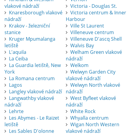
vlakové nádraží
Victoria - Douglas St.
Knaresborough vlakové
Victoria centrum & Inner
nádraží
Harbour
Krakov - železniční
Ville St Laurent
stanice
Villeneuve centrum
Kruger Mpumalanga
Villeneuve D'ascq Shell
letiště
Walvis Bay
L'aquila
Welham Green vlakové
La Ceiba
nádraží
La Guardia letiště, New
Welkom
York
Welwyn Garden City
La Romana centrum
vlakové nádraží
Lagos
Welwyn North vlakové
Langley vlakové nádraží
nádraží
Langwathby vlakové
West Byfleet vlakové
nádraží
nádraží
Lehrte
White Rock
Les Abymes - Le Raizet
Whyalla centrum
letiště
Wigan North Western
Les Sables D'olonne
vlakové nádraží