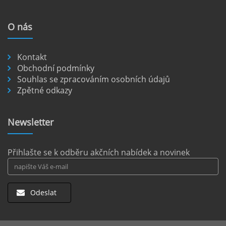
veřejná doprava je omezená a mnoho
nejkrásnějších míst je dostupných pouze po
O
nás
nezpevněných cestách.
číst :
celý článek
Kontakt
Pronájem auta na letišti Berlín.
Obchodní podmínky
Souhlas se zpracováním osobních údajů
Letiště Berlín Brandenburg (BER) je hlavním
Zpětné odkazy
dopravním uzlem pro cestovatele mířící do
německého hlavního města i širšího okolí.
Pokud plánujete pohybovat se po Berlíně a
Newsletter
okolních regionech bez omezení, pronájem
auta přímo na letišti je ideální volbou.
číst :
celý článek
Přihlašte se k odběru akčních nabídek a novinek
Odeslat