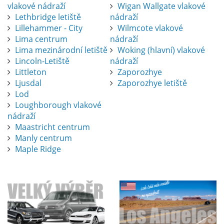
vlakové nádraží
Wigan Wallgate vlakové
Lethbridge letiště
nádraží
Lillehammer - City
Wilmcote vlakové
Lima centrum
nádraží
Lima mezinárodní letiště
Woking (hlavní) vlakové
Lincoln-Letiště
nádraží
Littleton
Zaporozhye
Ljusdal
Zaporozhye letiště
Lod
Loughborough vlakové
nádraží
Maastricht centrum
Manly centrum
Maple Ridge