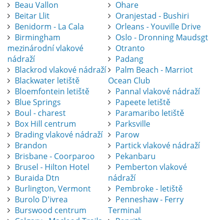
Beau Vallon
Ohare
Beitar Llit
Oranjestad - Bushiri
Benidorm - La Cala
Orleans - Youville Drive
Birmingham
Oslo - Dronning Maudsgt
mezinárodní vlakové
Otranto
nádraží
Padang
Blackrod vlakové nádraží
Palm Beach - Marriot
Blackwater letiště
Ocean Club
Bloemfontein letiště
Pannal vlakové nádraží
Blue Springs
Papeete letiště
Boul - charest
Paramaribo letiště
Box Hill centrum
Parksville
Brading vlakové nádraží
Parow
Brandon
Partick vlakové nádraží
Brisbane - Coorparoo
Pekanbaru
Brusel - Hilton Hotel
Pemberton vlakové
Buraida Dtn
nádraží
Burlington, Vermont
Pembroke - letiště
Burolo D'ivrea
Penneshaw - Ferry
Burswood centrum
Terminal