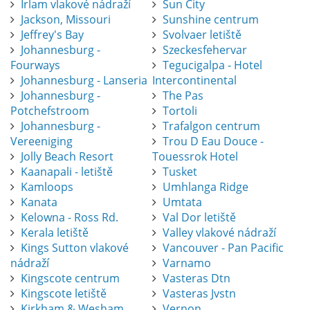
Irlam vlakové nádraží
Sun City
Jackson, Missouri
Sunshine centrum
Jeffrey's Bay
Svolvaer letiště
Johannesburg -
Szeckesfehervar
Fourways
Tegucigalpa - Hotel
Johannesburg - Lanseria
Intercontinental
Johannesburg -
The Pas
Potchefstroom
Tortoli
Johannesburg -
Trafalgon centrum
Vereeniging
Trou D Eau Douce -
Jolly Beach Resort
Touessrok Hotel
Kaanapali - letiště
Tusket
Kamloops
Umhlanga Ridge
Kanata
Umtata
Kelowna - Ross Rd.
Val Dor letiště
Kerala letiště
Valley vlakové nádraží
Kings Sutton vlakové
Vancouver - Pan Pacific
nádraží
Varnamo
Kingscote centrum
Vasteras Dtn
Kingscote letiště
Vasteras Jvstn
Kirkham & Wesham
Vernon