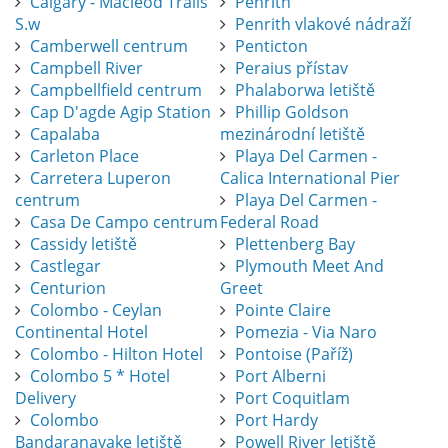
Calgary - Macleod Trails
Penrith
S.w
Penrith vlakové nádraží
Camberwell centrum
Penticton
Campbell River
Peraius přístav
Campbellfield centrum
Phalaborwa letiště
Cap D'agde Agip Station
Phillip Goldson
Capalaba
mezinárodní letiště
Carleton Place
Playa Del Carmen -
Carretera Luperon
Calica International Pier
centrum
Playa Del Carmen -
Casa De Campo centrum
Federal Road
Cassidy letiště
Plettenberg Bay
Castlegar
Plymouth Meet And
Centurion
Greet
Colombo - Ceylan
Pointe Claire
Continental Hotel
Pomezia - Via Naro
Colombo - Hilton Hotel
Pontoise (Paříž)
Colombo 5 * Hotel
Port Alberni
Delivery
Port Coquitlam
Colombo
Port Hardy
Bandaranayake letiště
Powell River letiště