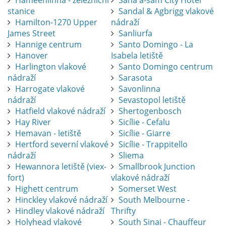
Hameenlinna - železniční
Sana'a-sam City Hotel
stanice
Sandal & Agbrigg vlakové
Hamilton-1270 Upper
nádraží
James Street
Sanliurfa
Hannige centrum
Santo Domingo - La
Hanover
Isabela letiště
Harlington vlakové
Santo Domingo centrum
nádraží
Sarasota
Harrogate vlakové
Savonlinna
nádraží
Sevastopol letiště
Hatfield vlakové nádraží
Shertogenbosch
Hay River
Sicílie - Cefalu
Hemavan - letiště
Sicílie - Giarre
Hertford severní vlakové
Sicílie - Trappitello
nádraží
Sliema
Hewannora letiště (viex-
Smallbrook Junction
fort)
vlakové nádraží
Highett centrum
Somerset West
Hinckley vlakové nádraží
South Melbourne -
Hindley vlakové nádraží
Thrifty
Holyhead vlakové
South Sinai - Chauffeur