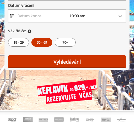
Datum vrácení
Věk řidiče:
18 - 29
30 - 69
70+
Vyhledávání