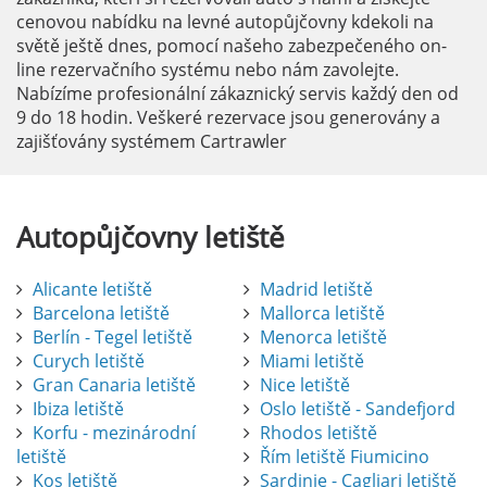
cenovou nabídku na levné autopůjčovny kdekoli na
světě ještě dnes, pomocí našeho zabezpečeného on-
line rezervačního systému nebo nám zavolejte.
Nabízíme profesionální zákaznický servis každý den od
9 do 18 hodin. Veškeré rezervace jsou generovány a
zajišťovány systémem Cartrawler
Autopůjčovny
letiště
Alicante letiště
Madrid letiště
Barcelona letiště
Mallorca letiště
Berlín - Tegel letiště
Menorca letiště
Curych letiště
Miami letiště
Gran Canaria letiště
Nice letiště
Ibiza letiště
Oslo letiště - Sandefjord
Korfu - mezinárodní
Rhodos letiště
letiště
Řím letiště Fiumicino
Kos letiště
Sardinie - Cagliari letiště