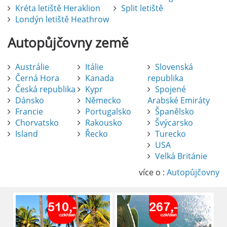
Kréta letiště Heraklion
Split letiště
Londýn letiště Heathrow
Autopůjčovny
země
Austrálie
Itálie
Slovenská
Černá Hora
Kanada
republika
Česká republika
Kypr
Spojené
Dánsko
Německo
Arabské Emiráty
Francie
Portugalsko
Španělsko
Chorvatsko
Rakousko
Švýcarsko
Island
Řecko
Turecko
USA
Pronájem auta na letišti Alicante
Velká Británie
Půjčení auta na letišti v Alicante je výborný
způsob, jak pohodlně objevovat město i jeho
více o :
Autopůjčovny
okolí. Letiště Alicante-Elche, hlavní vstupní
brána do regionu Costa Blanca, se nachází
přibližně 9 km od centra Alicante.
číst :
celý článek