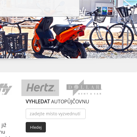
VYHLEDAT
AUTOPŮJČOVNU
již
enu