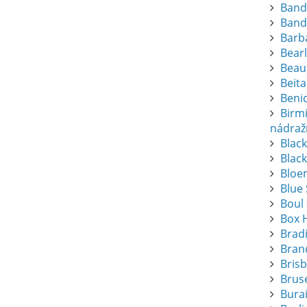
Band
Band
Barba
Bearl
Beau
Beita
Beni
Birm
nádraž
Blac
Black
Bloem
Blue
Boul 
Box 
Brad
Bran
Bris
Bruse
Bura