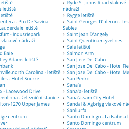
letiště
Ryde St Johns Road vlakové
 letiště
nádraží
letiště
Rygge letiště
entera - Pto De Savina
Saint Georges D'oleron - Les
Lauderdale letiště
Sables
furt - Indusriepark
Saint Jean D'angely
 vlakové nádraží
Saint Quentin-en-yvelines
ge
Sale letiště
d Baie
Salmon Arm
tley Adams letiště
San Jose Del Cabo
nbank
San Jose Del Cabo - Hotel Fi
ville,north Carolina - letiště
San Jose Del Cabo - Hotel Me
les - Hotel Suerre
San Pedro
an
Sana'a
ax - Lacewood Drive
Sana'a- letiště
nlinna - železniční stanice
Sana'a-sam City Hotel
lton-1270 Upper James
Sandal & Agbrigg vlakové ná
Sanliurfa
ige centrum
Santo Domingo - La Isabela l
ver
Santo Domingo centrum