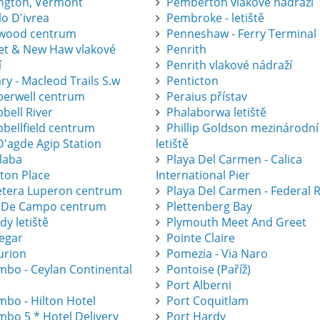
ington, Vermont
Pemberton vlakové nádraží
lo D'ivrea
Pembroke - letiště
wood centrum
Penneshaw - Ferry Terminal
eet & New Haw vlakové
Penrith
í
Penrith vlakové nádraží
ry - Macleod Trails S.w
Penticton
erwell centrum
Peraius přístav
bell River
Phalaborwa letiště
bellfield centrum
Phillip Goldson mezinárodní
D'agde Agip Station
letiště
laba
Playa Del Carmen - Calica
eton Place
International Pier
etera Luperon centrum
Playa Del Carmen - Federal 
 De Campo centrum
Plettenberg Bay
dy letiště
Plymouth Meet And Greet
legar
Pointe Claire
urion
Pomezia - Via Naro
mbo - Ceylan Continental
Pontoise (Paříž)
Port Alberni
mbo - Hilton Hotel
Port Coquitlam
mbo 5 * Hotel Delivery
Port Hardy