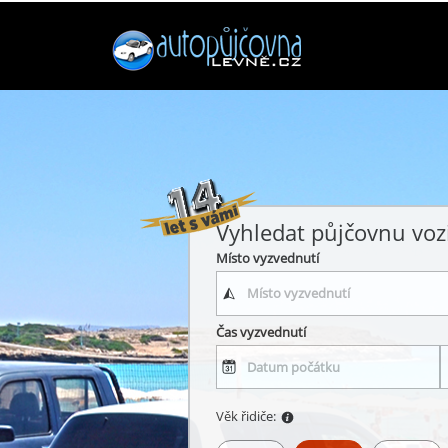
Vyhledat půjčovnu voz
Místo vyzvednutí
Čas vyzvednutí
Věk řidiče: