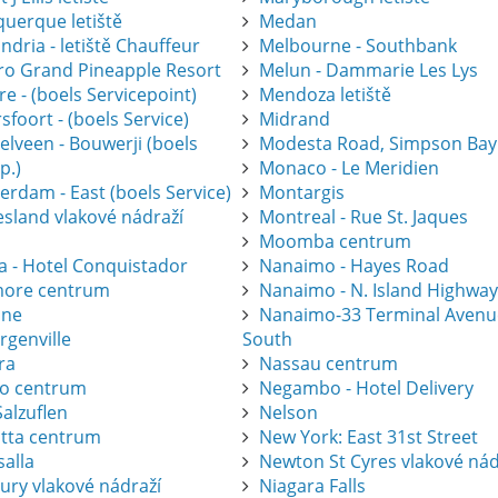
querque letiště
Medan
ndria - letiště Chauffeur
Melbourne - Southbank
gro Grand Pineapple Resort
Melun - Dammarie Les Lys
e - (boels Servicepoint)
Mendoza letiště
foort - (boels Service)
Midrand
elveen - Bouwerji (boels
Modesta Road, Simpson Bay
p.)
Monaco - Le Meridien
erdam - East (boels Service)
Montargis
esland vlakové nádraží
Montreal - Rue St. Jaques
Moomba centrum
a - Hotel Conquistador
Nanaimo - Hayes Road
ore centrum
Nanaimo - N. Island Highwa
one
Nanaimo-33 Terminal Avenu
rgenville
South
ra
Nassau centrum
ro centrum
Negambo - Hotel Delivery
alzuflen
Nelson
atta centrum
New York: East 31st Street
salla
Newton St Cyres vlakové nád
ury vlakové nádraží
Niagara Falls