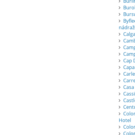
Burl
Buro
Burs
Byfl
nádraž
Calga
Camb
Camp
Camp
Cap 
Capa
Carl
Carr
Casa
Cassi
Cast
Cent
Colo
Hotel
Colo
Colo