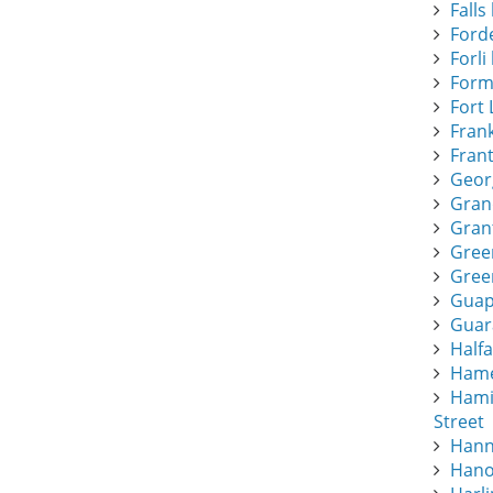
Falls 
Forde
Forli 
Form
Fort 
Frank
Frant
Geor
Gran
Gran
Gree
Green
Guapi
Guar
Half
Hamee
Hami
Street
Hann
Hano