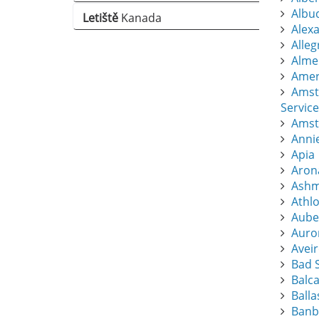
Albu
Letiště
Kanada
Alexa
Alle
Almer
Amers
Amst
Service
Amst
Anni
Apia
Aron
Ashm
Athl
Aube
Auro
Avei
Bad S
Balc
Balla
Banb