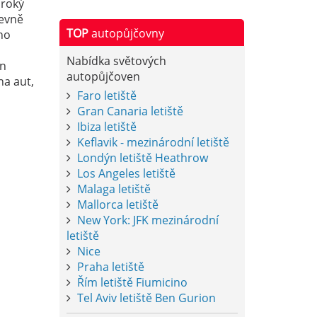
iroký
levně
TOP
autopůjčovny
ho
o
Nabídka světových
en
autopůjčoven
na aut,
Faro letiště
Gran Canaria letiště
Ibiza letiště
Keflavik - mezinárodní letiště
Londýn letiště Heathrow
Los Angeles letiště
Malaga letiště
Mallorca letiště
New York: JFK mezinárodní
letiště
Nice
Praha letiště
Řím letiště Fiumicino
Tel Aviv letiště Ben Gurion