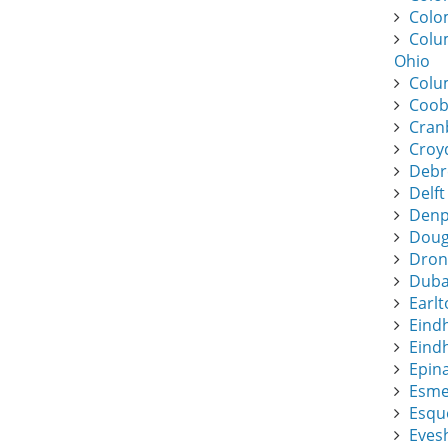
Colo
Colu
Ohio
Colu
Coob
Cran
Croy
Debr
Delft
Denpa
Dougl
Dronf
Duba
Earlt
Eind
Eindh
Epin
Esme
Esque
Eves