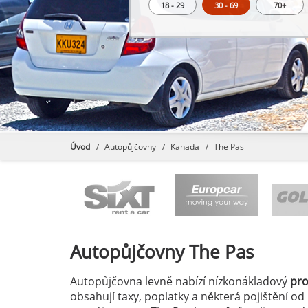
18 - 29
30 - 69
70+
Úvod
Autopůjčovny
Kanada
The Pas
Autopůjčovny
The Pas
Autopůjčovna levně nabízí nízkonákladový
pr
obsahují taxy, poplatky a některá pojištění od