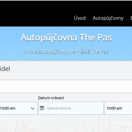
Úvod
Autopůjčovny
Autopůjčovna The Pas
online autopůjčovny ve městě The Pas
idel
Datum vrácení