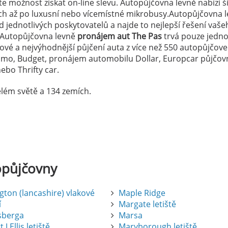
 možnost získat on-line slevu. Autopůjčovna levně nabízí š
ých až po luxusní nebo vícemístné mikrobusy.Autopůjčovna 
 jednotlivých poskytovatelů a najde to nejlepší řešení vaše
 Autopůjčovna levně
pronájem aut The Pas
trvá pouze jedn
dové a nejvýhodnější půjčení auta z více než 550 autopůjčov
lamo, Budget, pronájem automobilu Dollar, Europcar půjčov
ebo Thrifty car.
lém světě a 134 zemích.
opůjčovny
gton (lancashire) vlakové
Maple Ridge
í
Margate letiště
sberga
Marsa
 J Ellis letiště
Maryborough letiště