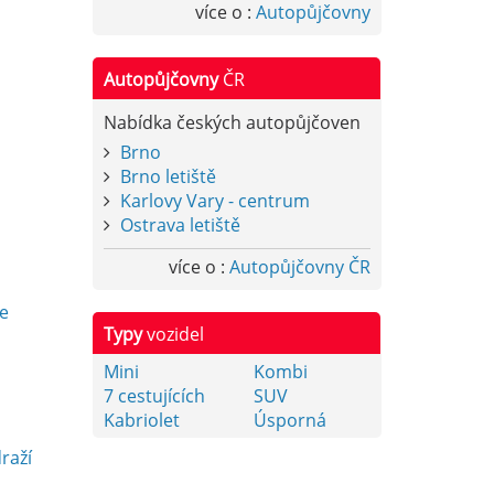
více o :
Autopůjčovny
Autopůjčovny
ČR
Nabídka českých autopůjčoven
Brno
Brno letiště
Karlovy Vary - centrum
Ostrava letiště
více o :
Autopůjčovny ČR
y
e
Typy
vozidel
Mini
Kombi
7 cestujících
SUV
Kabriolet
Úsporná
raží