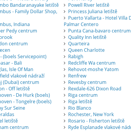
mbo Bandaranayake letiště
Powell River letiště
mbus - Family Dollar Shop,
Princess Juliana letiště
Puerto Vallarta - Hotel Villa 
mbus, Indiana
Palmar Centero
er Pedy centrum
Punta Cana-bavaro centrum
brook
Quality Inn letiště
don centrum
Quarteira
ecen
Queen Charlotte
 - (boels Servicepoint)
Rabigh
sar - Bali
Redcliffe Wa centrum
as, Isle Of Man
Rehovot-moshe Yatom
ield vlakové nádraží
Renfrew
j (Dubai) centrum
Revesby centrum
on - Off letiště
Rexdale-626 Dixon Road
hoven - De Hurk (boels)
Riga centrum
oven - Tongelre (boels)
Riga letiště
ay Sur Seine
Rio Blanco
raldas
Rochester, New York
l letiště
Rosario - Fisherton letiště
ham centrum
Ryde Esplanade vlakové nád