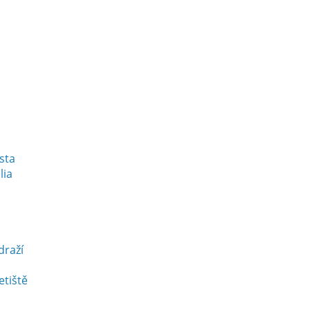
esta
lia
draží
etiště