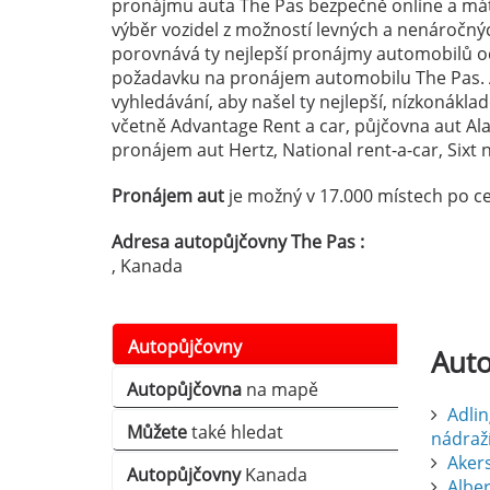
pronájmu auta The Pas bezpečně online a máte
výběr vozidel z možností levných a nenáročn
porovnává ty nejlepší pronájmy automobilů od
požadavku na pronájem automobilu The Pas.
vyhledávání, aby našel ty nejlepší, nízkonákla
včetně Advantage Rent a car, půjčovna aut A
pronájem aut Hertz, National rent-a-car, Sixt n
Pronájem aut
je možný v 17.000 místech po ce
Adresa autopůjčovny The Pas :
, Kanada
Autopůjčovny
Aut
Autopůjčovna
na mapě
Adlin
Můžete
také hledat
nádraž
Aker
Autopůjčovny
Kanada
Albert