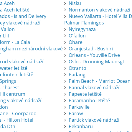
a Aceh
Nisku
a Aceh letiště
Normanton vlakové nádraží
dos - Island Delivery
Nuevo Vallarta - Hotel Villa 
ey vlakové nádraží
Palmar Flamingos
 Vallon
Nyiregyhaza
r Llit
O'fallon
dorm - La Cala
Ohare
ingham mezinárodní vlakové
Oranjestad - Bushiri
í
Orleans - Youville Drive
krod vlakové nádraží
Oslo - Dronning Maudsgt
water letiště
Otranto
fontein letiště
Padang
 Springs
Palm Beach - Marriot Ocean
- charest
Pannal vlakové nádraží
Hill centrum
Papeete letiště
ing vlakové nádraží
Paramaribo letiště
don
Parksville
bane - Coorparoo
Parow
l - Hilton Hotel
Partick vlakové nádraží
ida Dtn
Pekanbaru