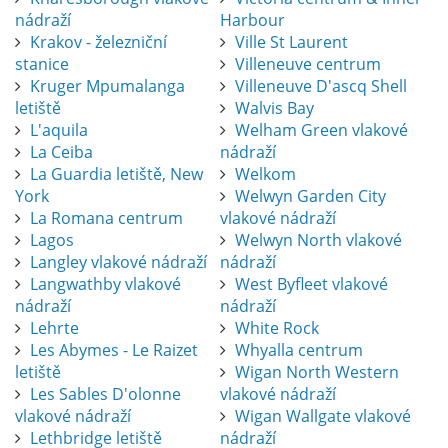
nádraží
Harbour
Krakov - železniční
Ville St Laurent
stanice
Villeneuve centrum
Kruger Mpumalanga
Villeneuve D'ascq Shell
letiště
Walvis Bay
L'aquila
Welham Green vlakové
La Ceiba
nádraží
La Guardia letiště, New
Welkom
York
Welwyn Garden City
La Romana centrum
vlakové nádraží
Lagos
Welwyn North vlakové
Langley vlakové nádraží
nádraží
Langwathby vlakové
West Byfleet vlakové
nádraží
nádraží
Lehrte
White Rock
Les Abymes - Le Raizet
Whyalla centrum
letiště
Wigan North Western
Les Sables D'olonne
vlakové nádraží
vlakové nádraží
Wigan Wallgate vlakové
Lethbridge letiště
nádraží