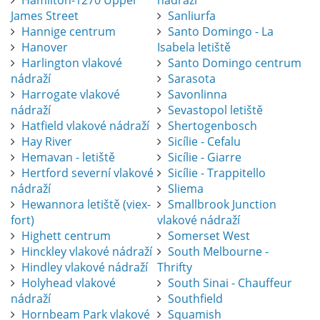
Hamilton-1270 Upper
nádraží
James Street
Sanliurfa
Hannige centrum
Santo Domingo - La
Hanover
Isabela letiště
Harlington vlakové
Santo Domingo centrum
nádraží
Sarasota
Harrogate vlakové
Savonlinna
nádraží
Sevastopol letiště
Hatfield vlakové nádraží
Shertogenbosch
Hay River
Sicílie - Cefalu
Hemavan - letiště
Sicílie - Giarre
Hertford severní vlakové
Sicílie - Trappitello
nádraží
Sliema
Hewannora letiště (viex-
Smallbrook Junction
fort)
vlakové nádraží
Highett centrum
Somerset West
Hinckley vlakové nádraží
South Melbourne -
Hindley vlakové nádraží
Thrifty
Holyhead vlakové
South Sinai - Chauffeur
nádraží
Southfield
Hornbeam Park vlakové
Squamish