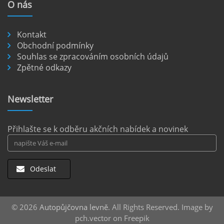
O
nás
nezpevněných cestách.
číst :
celý článek
Kontakt
Pronájem auta na letišti Berlín.
Obchodní podmínky
Souhlas se zpracováním osobních údajů
Letiště Berlín Brandenburg (BER) je hlavním
Zpětné odkazy
dopravním uzlem pro cestovatele mířící do
německého hlavního města i širšího okolí.
Pokud plánujete pohybovat se po Berlíně a
Newsletter
okolních regionech bez omezení, pronájem
auta přímo na letišti je ideální volbou.
číst :
celý článek
Přihlašte se k odběru akčních nabídek a novinek
Odeslat
© 2026
Autopůjčovna levně
. All Rights Reserved. Image by
pch.vector on Freepik