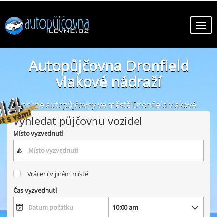
Autopůjčovna Dronfield
vlakové nádraží
online autopůjčovny ve městě Dronfield vlakové
nádraží
Vyhledat půjčovnu vozidel
Místo vyzvednutí
Vrácení v jiném místě
Čas vyzvednutí