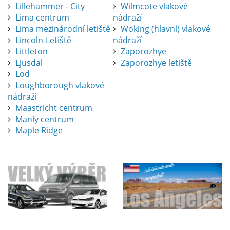
Lillehammer - City
Wilmcote vlakové
Lima centrum
nádraží
Lima mezinárodní letiště
Woking (hlavní) vlakové
Lincoln-Letiště
nádraží
Littleton
Zaporozhye
Ljusdal
Zaporozhye letiště
Lod
Loughborough vlakové
nádraží
Maastricht centrum
Manly centrum
Maple Ridge