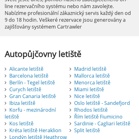
line rezervačního systému nebo nám zavolejte.
Nabízíme profesionální zákaznický servis každý den od
9 do 18 hodin. Veškeré rezervace jsou generovány a
zajišťovány systémem Cartrawler
Autopůjčovny
letiště
Alicante letiště
Madrid letiště
Barcelona letiště
Mallorca letiště
Berlín - Tegel letiště
Menorca letiště
Curych letiště
Miami letiště
Gran Canaria letiště
Nice letiště
Ibiza letiště
Oslo letiště - Sandefjord
Korfu - mezinárodní
Rhodos letiště
letiště
Řím letiště Fiumicino
Kos letiště
Sardinie - Cagliari letiště
Kréta letiště Heraklion
Split letiště
Londýn letiště Heathrow