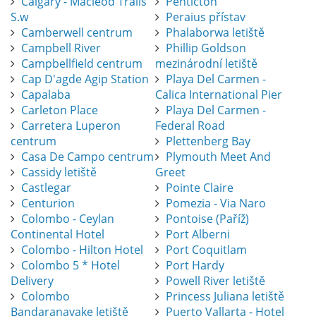
Calgary - Macleod Trails
Penticton
S.w
Peraius přístav
Camberwell centrum
Phalaborwa letiště
Campbell River
Phillip Goldson
Campbellfield centrum
mezinárodní letiště
Cap D'agde Agip Station
Playa Del Carmen -
Capalaba
Calica International Pier
Carleton Place
Playa Del Carmen -
Carretera Luperon
Federal Road
centrum
Plettenberg Bay
Casa De Campo centrum
Plymouth Meet And
Cassidy letiště
Greet
Castlegar
Pointe Claire
Centurion
Pomezia - Via Naro
Colombo - Ceylan
Pontoise (Paříž)
Continental Hotel
Port Alberni
Colombo - Hilton Hotel
Port Coquitlam
Colombo 5 * Hotel
Port Hardy
Delivery
Powell River letiště
Colombo
Princess Juliana letiště
Bandaranayake letiště
Puerto Vallarta - Hotel