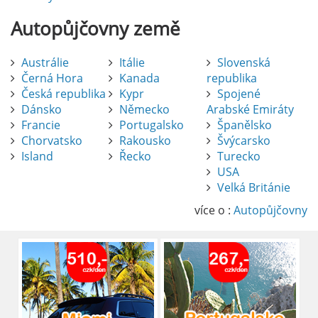
Autopůjčovny
země
Austrálie
Itálie
Slovenská
Černá Hora
Kanada
republika
Česká republika
Kypr
Spojené
Dánsko
Německo
Arabské Emiráty
Francie
Portugalsko
Španělsko
Chorvatsko
Rakousko
Švýcarsko
Island
Řecko
Turecko
USA
Pronájem auta na letišti Alicante
Velká Británie
Půjčení auta na letišti v Alicante je výborný
způsob, jak pohodlně objevovat město i jeho
více o :
Autopůjčovny
okolí. Letiště Alicante-Elche, hlavní vstupní
brána do regionu Costa Blanca, se nachází
přibližně 9 km od centra Alicante.
číst :
celý článek
Pronájem auta na letišti Lefkada: Kompletní