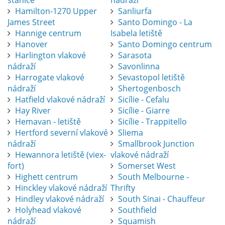
stanice
nádraží
Hamilton-1270 Upper
Sanliurfa
James Street
Santo Domingo - La
Hannige centrum
Isabela letiště
Hanover
Santo Domingo centrum
Harlington vlakové
Sarasota
nádraží
Savonlinna
Harrogate vlakové
Sevastopol letiště
nádraží
Shertogenbosch
Hatfield vlakové nádraží
Sicílie - Cefalu
Hay River
Sicílie - Giarre
Hemavan - letiště
Sicílie - Trappitello
Hertford severní vlakové
Sliema
nádraží
Smallbrook Junction
Hewannora letiště (viex-
vlakové nádraží
fort)
Somerset West
Highett centrum
South Melbourne -
Hinckley vlakové nádraží
Thrifty
Hindley vlakové nádraží
South Sinai - Chauffeur
Holyhead vlakové
Southfield
nádraží
Squamish