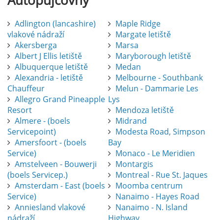
Autopůjčovny
Adlington (lancashire)
Maple Ridge
vlakové nádraží
Margate letiště
Akersberga
Marsa
Albert J Ellis letiště
Maryborough letiště
Albuquerque letiště
Medan
Alexandria - letiště
Melbourne - Southbank
Chauffeur
Melun - Dammarie Les
Allegro Grand Pineapple
Lys
Resort
Mendoza letiště
Almere - (boels
Midrand
Servicepoint)
Modesta Road, Simpson
Amersfoort - (boels
Bay
Service)
Monaco - Le Meridien
Amstelveen - Bouwerji
Montargis
(boels Servicep.)
Montreal - Rue St. Jaques
Amsterdam - East (boels
Moomba centrum
Service)
Nanaimo - Hayes Road
Anniesland vlakové
Nanaimo - N. Island
nádraží
Highway