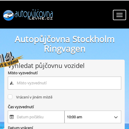
Autopůjčovna Stockholm
Ringvagen
online autopůjčovny ve městě Stockholm Ringvagen
Vyhledat půjčovnu vozidel
Místo vyzvednutí
Vrácení v jiném místě
Čas vyzvednutí
Datum vrácení