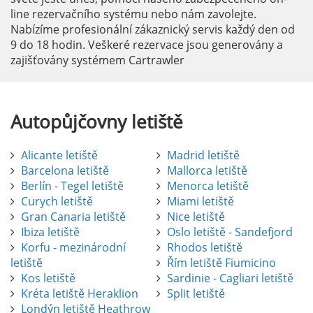
line rezervačního systému nebo nám zavolejte.
Nabízíme profesionální zákaznický servis každý den od
9 do 18 hodin. Veškeré rezervace jsou generovány a
zajišťovány systémem Cartrawler
Autopůjčovny
letiště
Alicante letiště
Madrid letiště
Barcelona letiště
Mallorca letiště
Berlín - Tegel letiště
Menorca letiště
Curych letiště
Miami letiště
Gran Canaria letiště
Nice letiště
Ibiza letiště
Oslo letiště - Sandefjord
Korfu - mezinárodní
Rhodos letiště
letiště
Řím letiště Fiumicino
Kos letiště
Sardinie - Cagliari letiště
Kréta letiště Heraklion
Split letiště
Londýn letiště Heathrow