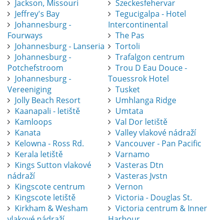
Jackson, Missouri
Szeckesfehervar
Jeffrey's Bay
Tegucigalpa - Hotel
Johannesburg -
Intercontinental
Fourways
The Pas
Johannesburg - Lanseria
Tortoli
Johannesburg -
Trafalgon centrum
Potchefstroom
Trou D Eau Douce -
Johannesburg -
Touessrok Hotel
Vereeniging
Tusket
Jolly Beach Resort
Umhlanga Ridge
Kaanapali - letiště
Umtata
Kamloops
Val Dor letiště
Kanata
Valley vlakové nádraží
Kelowna - Ross Rd.
Vancouver - Pan Pacific
Kerala letiště
Varnamo
Kings Sutton vlakové
Vasteras Dtn
nádraží
Vasteras Jvstn
Kingscote centrum
Vernon
Kingscote letiště
Victoria - Douglas St.
Kirkham & Wesham
Victoria centrum & Inner
vlakové nádraží
Harbour