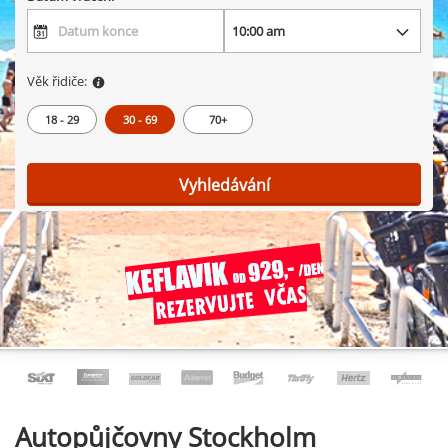
Věk řidiče:
18 - 29
30 - 69
70+
Vyhledávání
Autopůjčovny
Stockholm