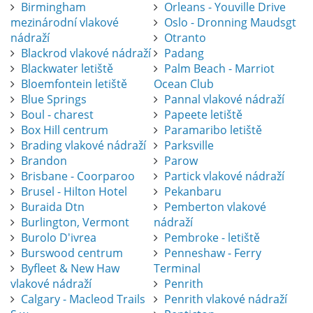
Birmingham
Orleans - Youville Drive
mezinárodní vlakové
Oslo - Dronning Maudsgt
nádraží
Otranto
Blackrod vlakové nádraží
Padang
Blackwater letiště
Palm Beach - Marriot
Bloemfontein letiště
Ocean Club
Blue Springs
Pannal vlakové nádraží
Boul - charest
Papeete letiště
Box Hill centrum
Paramaribo letiště
Brading vlakové nádraží
Parksville
Brandon
Parow
Brisbane - Coorparoo
Partick vlakové nádraží
Brusel - Hilton Hotel
Pekanbaru
Buraida Dtn
Pemberton vlakové
Burlington, Vermont
nádraží
Burolo D'ivrea
Pembroke - letiště
Burswood centrum
Penneshaw - Ferry
Byfleet & New Haw
Terminal
vlakové nádraží
Penrith
Calgary - Macleod Trails
Penrith vlakové nádraží