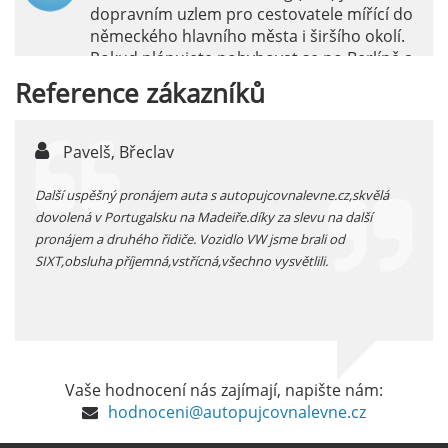
dopravním uzlem pro cestovatele mířící do
německého hlavního města i širšího okolí.
Pokud plánujete pohybovat se po Berlíně a
okolních regionech bez omezení, pronájem
Reference
zákazníků
auta přímo na letišti je ideální volbou.
číst :
celý článek
Pavelš, Břeclav
jarka, P
Pronájem auta na letišti Marseille: Jak na to?
ší uspěšný pronájem auta s autopujcovnalevne.cz,skvělá
prodloužený zi
Letiště Marseille, oficiálně známé jako
olená v Portugalsku na Madeiře.díky za slevu na další
pronájem auta p
mezinárodní letiště Marseille-Provence, je
nájem a druhého řidiče. Vozidlo VW jsme brali od
kategorie úspo
hlavní vstupní branou do regionu Provence
T,obsluha příjemná,vstřícná,všechno vysvětlili.
kolem 30 t kilo
a nachází se přibližně 27 km od centra města
Marseille.
číst :
celý článek
Pronájem auta na letišti Alicante
Vaše hodnocení nás zajímají, napište nám:
Půjčení auta na letišti v Alicante je výborný
hodnoceni@autopujcovnalevne.cz
způsob, jak pohodlně objevovat město i jeho
okolí. Letiště Alicante-Elche, hlavní vstupní