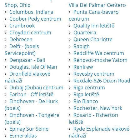
Shop, Ohio
Villa Del Palmar Centero
Columbus, Indiana
Punta Cana-bavaro
Coober Pedy centrum
centrum
Cranbrook
Quality Inn letiště
Croydon centrum
Quarteira
Debrecen
Queen Charlotte
Delft - (boels
Rabigh
Servicepoint)
Redcliffe Wa centrum
Denpasar - Bali
Rehovot-moshe Yatom
Douglas, Isle Of Man
Renfrew
Dronfield vlakové
Revesby centrum
nádraží
Rexdale-626 Dixon Road
Dubaj (Dubai) centrum
Riga centrum
Earlton - Off letiště
Riga letiště
Eindhoven - De Hurk
Rio Blanco
(boels)
Rochester, New York
Eindhoven - Tongelre
Rosario - Fisherton
(boels)
letiště
Epinay Sur Seine
Ryde Esplanade vlakové
Esmeraldas
nádraží