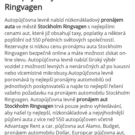
Ringvagen
Autopůjčovna levně nabízí nízkonákladový
pronájem
auta
ve městě
Stockholm Ringvagen
s nejlepšími
cenami aut, které již obsahují taxy, poplatky a některá
pojištění od 550 předních světových společností.
Rezervujte si nízkou cenu pronájmu auta Stockholm
Ringvagen bezpečně online a máte možnost získat on-
line slevu. Autopůjčovna levně nabízí široký výběr
vozidel z možností levných a nenáročných až po luxusní
nebo vícemístné mikrobusy.Autopůjčovna levně
porovnává ty nejlepší pronájmy automobilů od
jednotlivých poskytovatelů a najde to nejlepší řešení
vašeho požadavku na pronájem automobilu Stockholm
Ringvagen. Autopůjčovna levně
pronájem aut
Stockholm Ringvagen
trvá pouze jedno vyhledávání,
aby našel ty nejlepší, nízkonákladové a nejvýhodnější
půjčení auta z více než 550 autopůjčoven včetně
Advantage Rent a car, půjčovna aut Alamo, Budget,
pronájem automobilu Dollar, Europcar půjčovna aut,