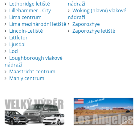
Lethbridge letiště
nádraží
Lillehammer - City
Woking (hlavní) vlakové
Lima centrum
nádraží
Lima mezinárodní letiště
Zaporozhye
Lincoln-Letiště
Zaporozhye letiště
Littleton
Ljusdal
Lod
Loughborough vlakové
nádraží
Maastricht centrum
Manly centrum