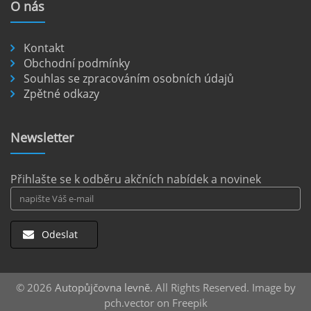
O
nás
nezpevněných cestách.
číst :
celý článek
Kontakt
Pronájem auta na letišti Berlín.
Obchodní podmínky
Souhlas se zpracováním osobních údajů
Letiště Berlín Brandenburg (BER) je hlavním
Zpětné odkazy
dopravním uzlem pro cestovatele mířící do
německého hlavního města i širšího okolí.
Pokud plánujete pohybovat se po Berlíně a
Newsletter
okolních regionech bez omezení, pronájem
auta přímo na letišti je ideální volbou.
číst :
celý článek
Přihlašte se k odběru akčních nabídek a novinek
Odeslat
© 2026
Autopůjčovna levně
. All Rights Reserved. Image by
pch.vector on Freepik