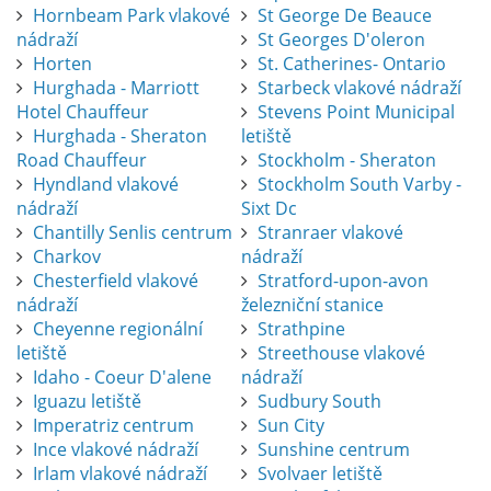
Hornbeam Park vlakové
St George De Beauce
nádraží
St Georges D'oleron
Horten
St. Catherines- Ontario
Hurghada - Marriott
Starbeck vlakové nádraží
Hotel Chauffeur
Stevens Point Municipal
Hurghada - Sheraton
letiště
Road Chauffeur
Stockholm - Sheraton
Hyndland vlakové
Stockholm South Varby -
nádraží
Sixt Dc
Chantilly Senlis centrum
Stranraer vlakové
Charkov
nádraží
Chesterfield vlakové
Stratford-upon-avon
nádraží
železniční stanice
Cheyenne regionální
Strathpine
letiště
Streethouse vlakové
Idaho - Coeur D'alene
nádraží
Iguazu letiště
Sudbury South
Imperatriz centrum
Sun City
Ince vlakové nádraží
Sunshine centrum
Irlam vlakové nádraží
Svolvaer letiště