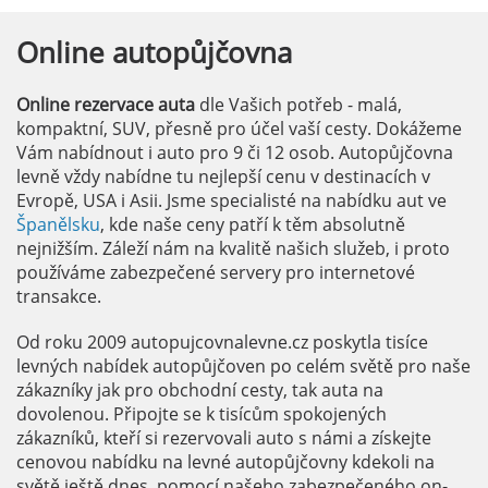
Online
autopůjčovna
Online rezervace auta
dle Vašich potřeb - malá,
kompaktní, SUV, přesně pro účel vaší cesty. Dokážeme
Vám nabídnout i auto pro 9 či 12 osob. Autopůjčovna
levně vždy nabídne tu nejlepší cenu v destinacích v
Evropě, USA i Asii. Jsme specialisté na nabídku aut ve
Španělsku
, kde naše ceny patří k těm absolutně
nejnižším. Záleží nám na kvalitě našich služeb, i proto
používáme zabezpečené servery pro internetové
transakce.
Od roku 2009 autopujcovnalevne.cz poskytla tisíce
levných nabídek autopůjčoven po celém světě pro naše
zákazníky jak pro obchodní cesty, tak auta na
dovolenou. Připojte se k tisícům spokojených
zákazníků, kteří si rezervovali auto s námi a získejte
cenovou nabídku na levné autopůjčovny kdekoli na
světě ještě dnes, pomocí našeho zabezpečeného on-