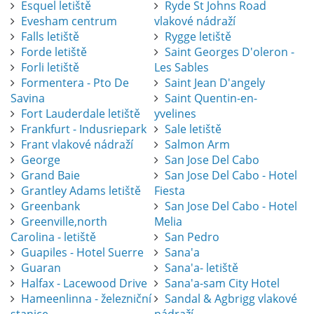
Esquel letiště
Ryde St Johns Road
Evesham centrum
vlakové nádraží
Falls letiště
Rygge letiště
Forde letiště
Saint Georges D'oleron -
Forli letiště
Les Sables
Formentera - Pto De
Saint Jean D'angely
Savina
Saint Quentin-en-
Fort Lauderdale letiště
yvelines
Frankfurt - Indusriepark
Sale letiště
Frant vlakové nádraží
Salmon Arm
George
San Jose Del Cabo
Grand Baie
San Jose Del Cabo - Hotel
Grantley Adams letiště
Fiesta
Greenbank
San Jose Del Cabo - Hotel
Greenville,north
Melia
Carolina - letiště
San Pedro
Guapiles - Hotel Suerre
Sana'a
Guaran
Sana'a- letiště
Halfax - Lacewood Drive
Sana'a-sam City Hotel
Hameenlinna - železniční
Sandal & Agbrigg vlakové