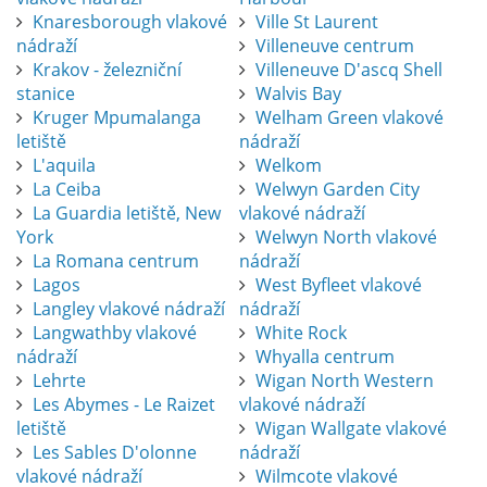
Knaresborough vlakové
Ville St Laurent
nádraží
Villeneuve centrum
Krakov - železniční
Villeneuve D'ascq Shell
stanice
Walvis Bay
Kruger Mpumalanga
Welham Green vlakové
letiště
nádraží
L'aquila
Welkom
La Ceiba
Welwyn Garden City
La Guardia letiště, New
vlakové nádraží
York
Welwyn North vlakové
La Romana centrum
nádraží
Lagos
West Byfleet vlakové
Langley vlakové nádraží
nádraží
Langwathby vlakové
White Rock
nádraží
Whyalla centrum
Lehrte
Wigan North Western
Les Abymes - Le Raizet
vlakové nádraží
letiště
Wigan Wallgate vlakové
Les Sables D'olonne
nádraží
vlakové nádraží
Wilmcote vlakové