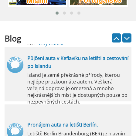
průvodce
Půjčení auta na letišti Lefkada je skvělý
způsob, jak prozkoumat ostrov podle
vlastních představ.
Blog
číst :
celý článek
Půjčení auta v Keflavíku na letišti a cestování
po Islandu
Island je země překrásné přírody, kterou
nejlépe prozkoumáte autem. Veškerá
veřejná doprava je omezená a mnoho
nejkrásnějších míst je dostupných pouze po
nezpevněných cestách.
číst :
celý článek
Pronájem auta na letišti Berlín.
Letiště Berlín Brandenburg (BER) je hlavním