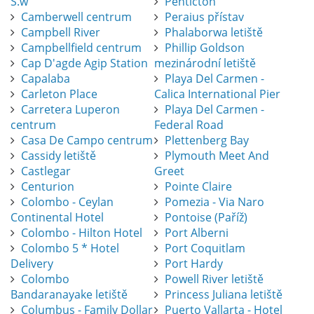
S.w
Penticton
Camberwell centrum
Peraius přístav
Campbell River
Phalaborwa letiště
Campbellfield centrum
Phillip Goldson
Cap D'agde Agip Station
mezinárodní letiště
Capalaba
Playa Del Carmen -
Carleton Place
Calica International Pier
Carretera Luperon
Playa Del Carmen -
centrum
Federal Road
Casa De Campo centrum
Plettenberg Bay
Cassidy letiště
Plymouth Meet And
Castlegar
Greet
Centurion
Pointe Claire
Colombo - Ceylan
Pomezia - Via Naro
Continental Hotel
Pontoise (Paříž)
Colombo - Hilton Hotel
Port Alberni
Colombo 5 * Hotel
Port Coquitlam
Delivery
Port Hardy
Colombo
Powell River letiště
Bandaranayake letiště
Princess Juliana letiště
Columbus - Family Dollar
Puerto Vallarta - Hotel