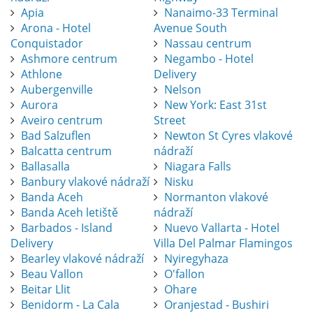
Apia
Nanaimo-33 Terminal
Arona - Hotel
Avenue South
Conquistador
Nassau centrum
Ashmore centrum
Negambo - Hotel
Athlone
Delivery
Aubergenville
Nelson
Aurora
New York: East 31st
Aveiro centrum
Street
Bad Salzuflen
Newton St Cyres vlakové
Balcatta centrum
nádraží
Ballasalla
Niagara Falls
Banbury vlakové nádraží
Nisku
Banda Aceh
Normanton vlakové
Banda Aceh letiště
nádraží
Barbados - Island
Nuevo Vallarta - Hotel
Delivery
Villa Del Palmar Flamingos
Bearley vlakové nádraží
Nyiregyhaza
Beau Vallon
O'fallon
Beitar Llit
Ohare
Benidorm - La Cala
Oranjestad - Bushiri