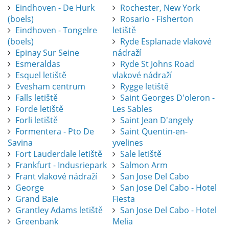
Eindhoven - De Hurk
Rochester, New York
(boels)
Rosario - Fisherton
Eindhoven - Tongelre
letiště
(boels)
Ryde Esplanade vlakové
Epinay Sur Seine
nádraží
Esmeraldas
Ryde St Johns Road
Esquel letiště
vlakové nádraží
Evesham centrum
Rygge letiště
Falls letiště
Saint Georges D'oleron -
Forde letiště
Les Sables
Forli letiště
Saint Jean D'angely
Formentera - Pto De
Saint Quentin-en-
Savina
yvelines
Fort Lauderdale letiště
Sale letiště
Frankfurt - Indusriepark
Salmon Arm
Frant vlakové nádraží
San Jose Del Cabo
George
San Jose Del Cabo - Hotel
Grand Baie
Fiesta
Grantley Adams letiště
San Jose Del Cabo - Hotel
Greenbank
Melia