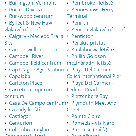
Burlington, Vermont
Pembroke - letiště
Burolo D'ivrea
Penneshaw - Ferry
Burswood centrum
Terminal
Byfleet & New Haw
Penrith
vlakové nádraží
Penrith vlakové nádraží
Calgary - Macleod Trails
Penticton
S.w
Peraius přístav
Camberwell centrum
Phalaborwa letiště
Campbell River
Phillip Goldson
Campbellfield centrum
mezinárodní letiště
Cap D'agde Agip Station
Playa Del Carmen -
Capalaba
Calica International Pier
Carleton Place
Playa Del Carmen -
Carretera Luperon
Federal Road
centrum
Plettenberg Bay
Casa De Campo centrum
Plymouth Meet And
Cassidy letiště
Greet
Castlegar
Pointe Claire
Centurion
Pomezia - Via Naro
Colombo - Ceylan
Pontoise (Paříž)