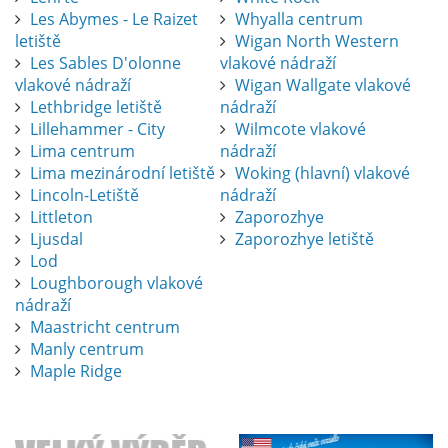
Les Abymes - Le Raizet
Whyalla centrum
letiště
Wigan North Western
Les Sables D'olonne
vlakové nádraží
vlakové nádraží
Wigan Wallgate vlakové
Lethbridge letiště
nádraží
Lillehammer - City
Wilmcote vlakové
Lima centrum
nádraží
Lima mezinárodní letiště
Woking (hlavní) vlakové
Lincoln-Letiště
nádraží
Littleton
Zaporozhye
Ljusdal
Zaporozhye letiště
Lod
Loughborough vlakové
nádraží
Maastricht centrum
Manly centrum
Maple Ridge