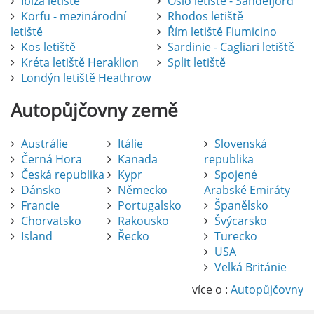
Ibiza letiště
Oslo letiště - Sandefjord
Korfu - mezinárodní
Rhodos letiště
letiště
Řím letiště Fiumicino
Kos letiště
Sardinie - Cagliari letiště
Kréta letiště Heraklion
Split letiště
Londýn letiště Heathrow
Autopůjčovny
země
Austrálie
Itálie
Slovenská
Černá Hora
Kanada
republika
Česká republika
Kypr
Spojené
Dánsko
Německo
Arabské Emiráty
Francie
Portugalsko
Španělsko
Chorvatsko
Rakousko
Švýcarsko
Island
Řecko
Turecko
USA
Pronájem auta na letišti Alicante
Velká Británie
Půjčení auta na letišti v Alicante je výborný
způsob, jak pohodlně objevovat město i jeho
více o :
Autopůjčovny
okolí. Letiště Alicante-Elche, hlavní vstupní