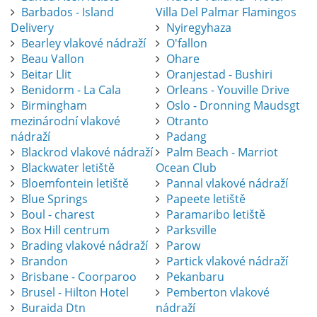
Barbados - Island
Villa Del Palmar Flamingos
Delivery
Nyiregyhaza
Bearley vlakové nádraží
O'fallon
Beau Vallon
Ohare
Beitar Llit
Oranjestad - Bushiri
Benidorm - La Cala
Orleans - Youville Drive
Birmingham
Oslo - Dronning Maudsgt
mezinárodní vlakové
Otranto
nádraží
Padang
Blackrod vlakové nádraží
Palm Beach - Marriot
Blackwater letiště
Ocean Club
Bloemfontein letiště
Pannal vlakové nádraží
Blue Springs
Papeete letiště
Boul - charest
Paramaribo letiště
Box Hill centrum
Parksville
Brading vlakové nádraží
Parow
Brandon
Partick vlakové nádraží
Brisbane - Coorparoo
Pekanbaru
Brusel - Hilton Hotel
Pemberton vlakové
Buraida Dtn
nádraží