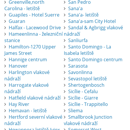
Greenville,north
San Pedro
Carolina - letiště
Sana'a
Guapiles - Hotel Suerre
Sana'a- letiště
Guaran
Sana'a-sam City Hotel
Halfax - Lacewood Drive
Sandal & Agbrigg vlakové
Hameenlinna - železniční
nádraží
stanice
Sanliurfa
Hamilton-1270 Upper
Santo Domingo - La
James Street
Isabela letiště
Hannige centrum
Santo Domingo centrum
Hanover
Sarasota
Harlington vlakové
Savonlinna
nádraží
Sevastopol letiště
Harrogate vlakové
Shertogenbosch
nádraží
Sicílie - Cefalu
Hatfield vlakové nádraží
Sicílie - Giarre
Hay River
Sicílie - Trappitello
Hemavan - letiště
Sliema
Hertford severní vlakové
Smallbrook Junction
nádraží
vlakové nádraží
Hewannora letiště (viex-
Somerset West