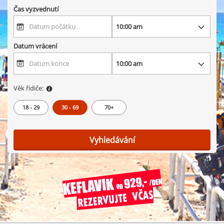
Čas vyzvednutí
Datum vrácení
Věk řidiče:
18 - 29
30 - 69
70+
Vyhledávání