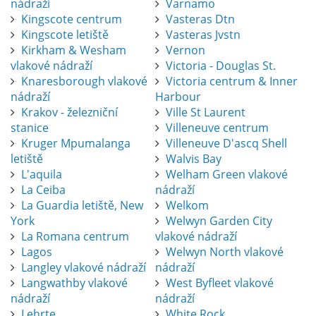
nádraží
Varnamo
Kingscote centrum
Vasteras Dtn
Kingscote letiště
Vasteras Jvstn
Kirkham & Wesham
Vernon
vlakové nádraží
Victoria - Douglas St.
Knaresborough vlakové
Victoria centrum & Inner
nádraží
Harbour
Krakov - železniční
Ville St Laurent
stanice
Villeneuve centrum
Kruger Mpumalanga
Villeneuve D'ascq Shell
letiště
Walvis Bay
L'aquila
Welham Green vlakové
La Ceiba
nádraží
La Guardia letiště, New
Welkom
York
Welwyn Garden City
La Romana centrum
vlakové nádraží
Lagos
Welwyn North vlakové
Langley vlakové nádraží
nádraží
Langwathby vlakové
West Byfleet vlakové
nádraží
nádraží
Lehrte
White Rock