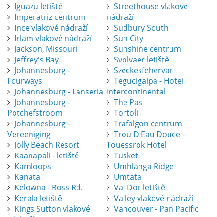
Iguazu letiště
Streethouse vlakové
Imperatriz centrum
nádraží
Ince vlakové nádraží
Sudbury South
Irlam vlakové nádraží
Sun City
Jackson, Missouri
Sunshine centrum
Jeffrey's Bay
Svolvaer letiště
Johannesburg -
Szeckesfehervar
Fourways
Tegucigalpa - Hotel
Johannesburg - Lanseria
Intercontinental
Johannesburg -
The Pas
Potchefstroom
Tortoli
Johannesburg -
Trafalgon centrum
Vereeniging
Trou D Eau Douce -
Jolly Beach Resort
Touessrok Hotel
Kaanapali - letiště
Tusket
Kamloops
Umhlanga Ridge
Kanata
Umtata
Kelowna - Ross Rd.
Val Dor letiště
Kerala letiště
Valley vlakové nádraží
Kings Sutton vlakové
Vancouver - Pan Pacific