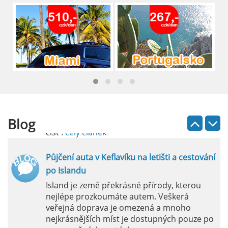
brána do regionu Costa Blanca, se nachází
přibližně 9 km od centra Alicante.
číst :
celý článek
Pronájem auta na letišti Lefkada: Kompletní
průvodce
Půjčení auta na letišti Lefkada je skvělý
způsob, jak prozkoumat ostrov podle
vlastních představ.
Blog
číst :
celý článek
Půjčení auta v Keflavíku na letišti a cestování
po Islandu
Island je země překrásné přírody, kterou
nejlépe prozkoumáte autem. Veškerá
veřejná doprava je omezená a mnoho
nejkrásnějších míst je dostupných pouze po