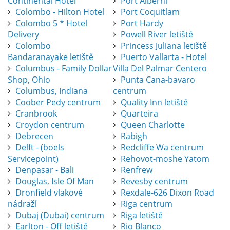
Continental Hotel
Port Alberni
Colombo - Hilton Hotel
Port Coquitlam
Colombo 5 * Hotel
Port Hardy
Delivery
Powell River letiště
Colombo
Princess Juliana letiště
Bandaranayake letiště
Puerto Vallarta - Hotel
Columbus - Family Dollar
Villa Del Palmar Centero
Shop, Ohio
Punta Cana-bavaro
Columbus, Indiana
centrum
Coober Pedy centrum
Quality Inn letiště
Cranbrook
Quarteira
Croydon centrum
Queen Charlotte
Debrecen
Rabigh
Delft - (boels
Redcliffe Wa centrum
Servicepoint)
Rehovot-moshe Yatom
Denpasar - Bali
Renfrew
Douglas, Isle Of Man
Revesby centrum
Dronfield vlakové
Rexdale-626 Dixon Road
nádraží
Riga centrum
Dubaj (Dubai) centrum
Riga letiště
Earlton - Off letiště
Rio Blanco