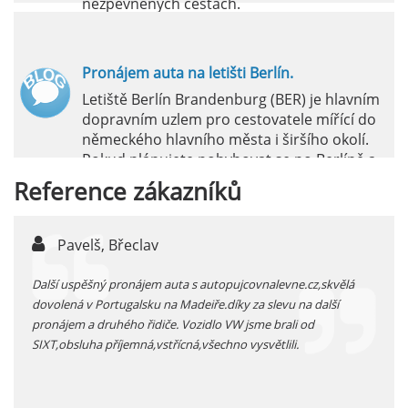
nezpevněných cestách.
číst :
celý článek
Pronájem auta na letišti Berlín.
Letiště Berlín Brandenburg (BER) je hlavním
dopravním uzlem pro cestovatele mířící do
německého hlavního města i širšího okolí.
Pokud plánujete pohybovat se po Berlíně a
okolních regionech bez omezení, pronájem
Reference
zákazníků
auta přímo na letišti je ideální volbou.
číst :
celý článek
Pavelš, Břeclav
j
Pronájem auta na letišti Marseille: Jak na to?
 před
Další uspěšný pronájem auta s autopujcovnalevne.cz,skvělá
prodl
Letiště Marseille, oficiálně známé jako
...
dovolená v Portugalsku na Madeiře.díky za slevu na další
proná
mezinárodní letiště Marseille-Provence, je
pronájem a druhého řidiče. Vozidlo VW jsme brali od
kateg
hlavní vstupní branou do regionu Provence
SIXT,obsluha příjemná,vstřícná,všechno vysvětlili.
kolem
a nachází se přibližně 27 km od centra města
Marseille.
číst :
celý článek