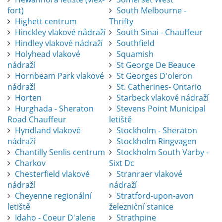
fort)
South Melbourne -
Highett centrum
Thrifty
Hinckley vlakové nádraží
South Sinai - Chauffeur
Hindley vlakové nádraží
Southfield
Holyhead vlakové
Squamish
nádraží
St George De Beauce
Hornbeam Park vlakové
St Georges D'oleron
nádraží
St. Catherines- Ontario
Horten
Starbeck vlakové nádraží
Hurghada - Sheraton
Stevens Point Municipal
Road Chauffeur
letiště
Hyndland vlakové
Stockholm - Sheraton
nádraží
Stockholm Ringvagen
Chantilly Senlis centrum
Stockholm South Varby -
Charkov
Sixt Dc
Chesterfield vlakové
Stranraer vlakové
nádraží
nádraží
Cheyenne regionální
Stratford-upon-avon
letiště
železniční stanice
Idaho - Coeur D'alene
Strathpine