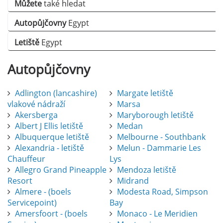
Můžete
také hledat
Autopůjčovny
Egypt
Letiště
Egypt
Autopůjčovny
Adlington (lancashire)
Margate letiště
vlakové nádraží
Marsa
Akersberga
Maryborough letiště
Albert J Ellis letiště
Medan
Albuquerque letiště
Melbourne - Southbank
Alexandria - letiště
Melun - Dammarie Les
Chauffeur
Lys
Allegro Grand Pineapple
Mendoza letiště
Resort
Midrand
Almere - (boels
Modesta Road, Simpson
Servicepoint)
Bay
Amersfoort - (boels
Monaco - Le Meridien