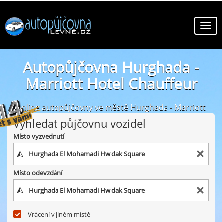
Autopůjčovna Hurghada -
Marriott Hotel Chauffeur
online autopůjčovny ve městě Hurghada - Marriott
Hotel Chauffeur
Vyhledat půjčovnu vozidel
Místo vyzvednutí
Místo odevzdání
Vrácení v jiném místě