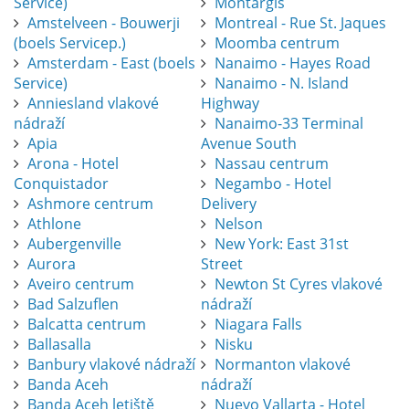
Service)
Montargis
Amstelveen - Bouwerji
Montreal - Rue St. Jaques
(boels Servicep.)
Moomba centrum
Amsterdam - East (boels
Nanaimo - Hayes Road
Service)
Nanaimo - N. Island
Anniesland vlakové
Highway
nádraží
Nanaimo-33 Terminal
Apia
Avenue South
Arona - Hotel
Nassau centrum
Conquistador
Negambo - Hotel
Ashmore centrum
Delivery
Athlone
Nelson
Aubergenville
New York: East 31st
Aurora
Street
Aveiro centrum
Newton St Cyres vlakové
Bad Salzuflen
nádraží
Balcatta centrum
Niagara Falls
Ballasalla
Nisku
Banbury vlakové nádraží
Normanton vlakové
Banda Aceh
nádraží
Banda Aceh letiště
Nuevo Vallarta - Hotel