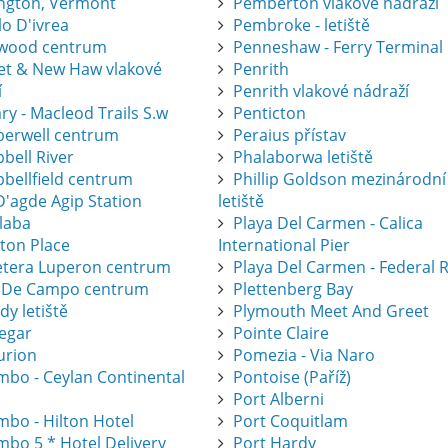
ington, Vermont
Pemberton vlakové nádraží
lo D'ivrea
Pembroke - letiště
wood centrum
Penneshaw - Ferry Terminal
eet & New Haw vlakové
Penrith
í
Penrith vlakové nádraží
ry - Macleod Trails S.w
Penticton
erwell centrum
Peraius přístav
bell River
Phalaborwa letiště
bellfield centrum
Phillip Goldson mezinárodní
D'agde Agip Station
letiště
laba
Playa Del Carmen - Calica
eton Place
International Pier
etera Luperon centrum
Playa Del Carmen - Federal 
 De Campo centrum
Plettenberg Bay
dy letiště
Plymouth Meet And Greet
legar
Pointe Claire
urion
Pomezia - Via Naro
mbo - Ceylan Continental
Pontoise (Paříž)
Port Alberni
mbo - Hilton Hotel
Port Coquitlam
mbo 5 * Hotel Delivery
Port Hardy