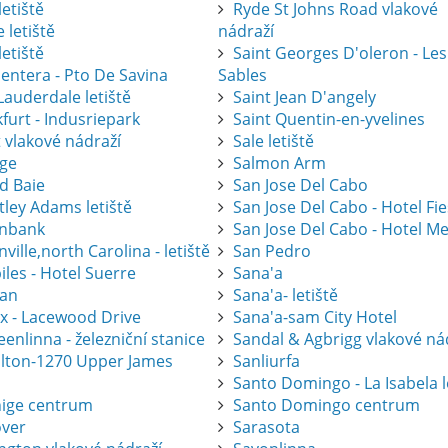
letiště
Ryde St Johns Road vlakové
 letiště
nádraží
letiště
Saint Georges D'oleron - Les
entera - Pto De Savina
Sables
Lauderdale letiště
Saint Jean D'angely
furt - Indusriepark
Saint Quentin-en-yvelines
 vlakové nádraží
Sale letiště
ge
Salmon Arm
d Baie
San Jose Del Cabo
tley Adams letiště
San Jose Del Cabo - Hotel Fi
nbank
San Jose Del Cabo - Hotel Me
ville,north Carolina - letiště
San Pedro
les - Hotel Suerre
Sana'a
an
Sana'a- letiště
ax - Lacewood Drive
Sana'a-sam City Hotel
nlinna - železniční stanice
Sandal & Agbrigg vlakové ná
lton-1270 Upper James
Sanliurfa
Santo Domingo - La Isabela l
ige centrum
Santo Domingo centrum
ver
Sarasota