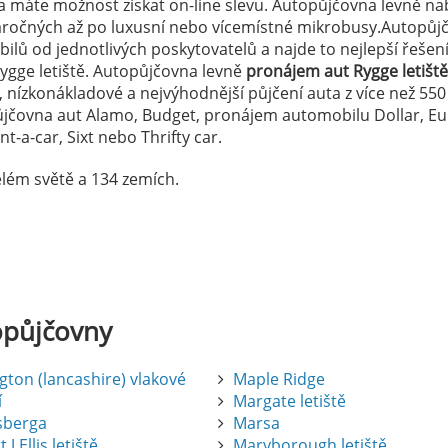
 máte možnost získat on-line slevu. Autopůjčovna levně nab
náročných až po luxusní nebo vícemístné mikrobusy.Autopůj
lů od jednotlivých poskytovatelů a najde to nejlepší řešen
gge letiště. Autopůjčovna levně
pronájem aut Rygge letiště
, nízkonákladové a nejvýhodnější půjčení auta z více než 550
ůjčovna aut Alamo, Budget, pronájem automobilu Dollar, E
t-a-car, Sixt nebo Thrifty car.
lém světě a 134 zemích.
opůjčovny
gton (lancashire) vlakové
Maple Ridge
í
Margate letiště
sberga
Marsa
 J Ellis letiště
Maryborough letiště