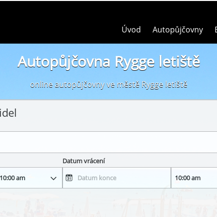
Úvod
Autopůjčovny
Autopůjčovna Rygge letiště
online autopůjčovny ve městě Rygge letiště
idel
Datum vrácení