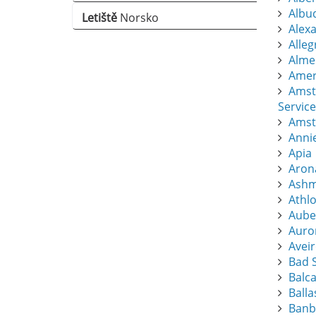
Albu
Letiště
Norsko
Alexa
Alle
Almer
Amers
Amst
Service
Amst
Anni
Apia
Aron
Ashm
Athl
Aube
Auro
Avei
Bad S
Balc
Balla
Banb