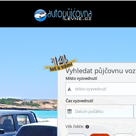
Vyhledat půjčovnu voz
Místo vyzvednutí
Čas vyzvednutí
Věk řidiče: