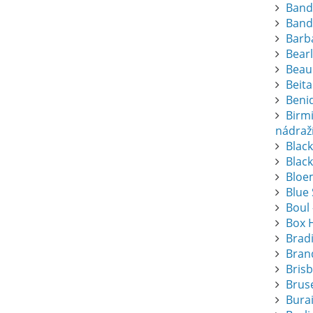
Band
Band
Barba
Bearl
Beau
Beita
Beni
Birm
nádraž
Blac
Black
Bloem
Blue
Boul 
Box 
Brad
Bran
Bris
Bruse
Bura