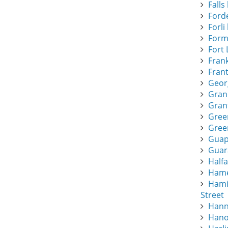
Falls 
Forde
Forli 
Form
Fort 
Frank
Frant
Geor
Gran
Gran
Gree
Green
Guapi
Guar
Half
Hamee
Hami
Street
Hann
Hano