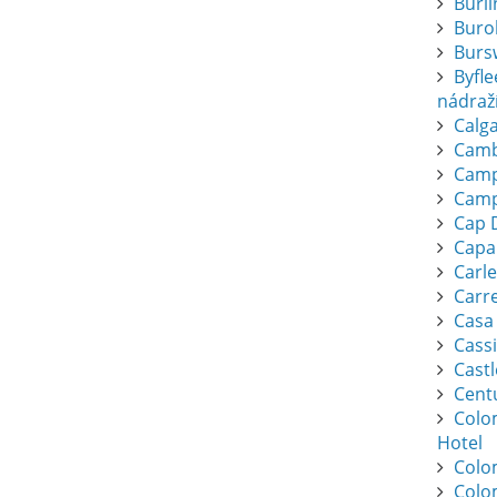
Burl
Buro
Burs
Byfl
nádraž
Calga
Camb
Camp
Camp
Cap 
Capa
Carl
Carr
Casa
Cassi
Cast
Cent
Colo
Hotel
Colo
Colo