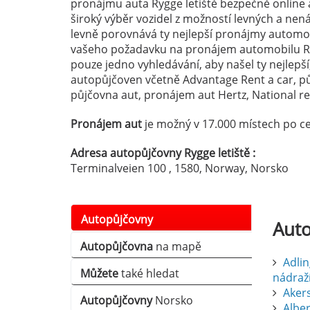
pronájmu auta Rygge letiště bezpečně online a
široký výběr vozidel z možností levných a ne
levně porovnává ty nejlepší pronájmy automobi
vašeho požadavku na pronájem automobilu Ry
pouze jedno vyhledávání, aby našel ty nejlepší
autopůjčoven včetně Advantage Rent a car, p
půjčovna aut, pronájem aut Hertz, National ren
Pronájem aut
je možný v 17.000 místech po ce
Adresa autopůjčovny Rygge letiště :
Terminalveien 100 , 1580, Norway, Norsko
Autopůjčovny
Aut
Autopůjčovna
na mapě
Adlin
Můžete
také hledat
nádraž
Aker
Autopůjčovny
Norsko
Albert