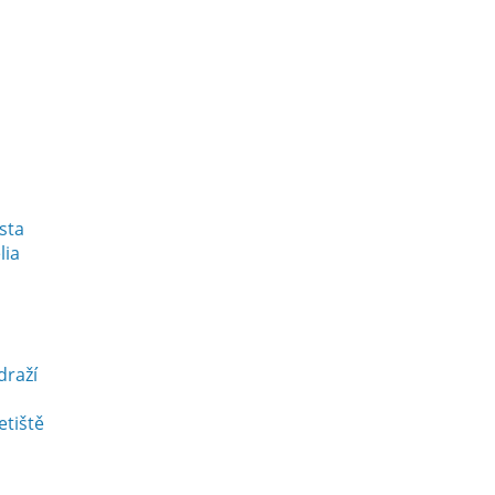
esta
lia
draží
etiště