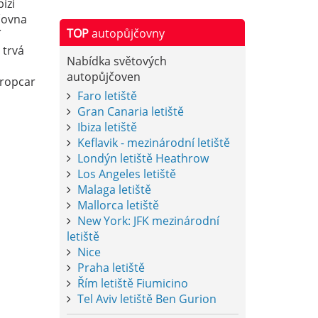
ízí
čovna
TOP
autopůjčovny
í
trvá
Nabídka světových
autopůjčoven
uropcar
Faro letiště
Gran Canaria letiště
Ibiza letiště
Keflavik - mezinárodní letiště
Londýn letiště Heathrow
Los Angeles letiště
Malaga letiště
Mallorca letiště
New York: JFK mezinárodní
letiště
Nice
Praha letiště
Řím letiště Fiumicino
Tel Aviv letiště Ben Gurion