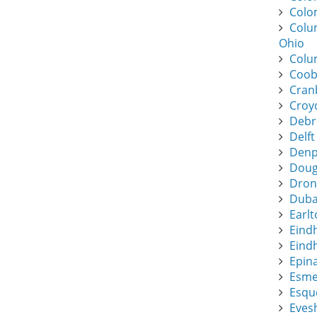
Colo
Colu
Ohio
Colu
Coob
Cran
Croy
Debr
Delft
Denpa
Dougl
Dronf
Duba
Earlt
Eind
Eindh
Epin
Esme
Esque
Eves