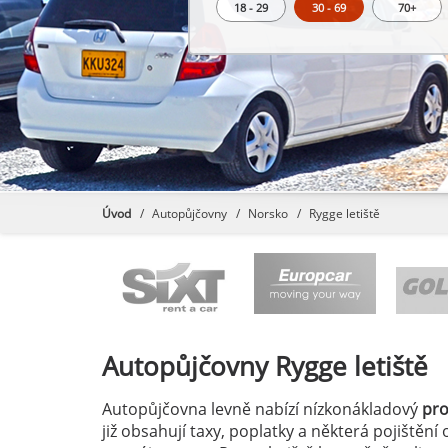
18 - 29
30 - 69
70+
Úvod
Autopůjčovny
Norsko
Rygge letiště
Autopůjčovny
Rygge letiště
Autopůjčovna levně nabízí nízkonákladový
pr
již obsahují taxy, poplatky a některá pojištěn