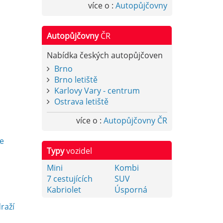
více o :
Autopůjčovny
Autopůjčovny
ČR
Nabídka českých autopůjčoven
Brno
Brno letiště
Karlovy Vary - centrum
Ostrava letiště
více o :
Autopůjčovny ČR
y
e
Typy
vozidel
Mini
Kombi
7 cestujících
SUV
Kabriolet
Úsporná
raží