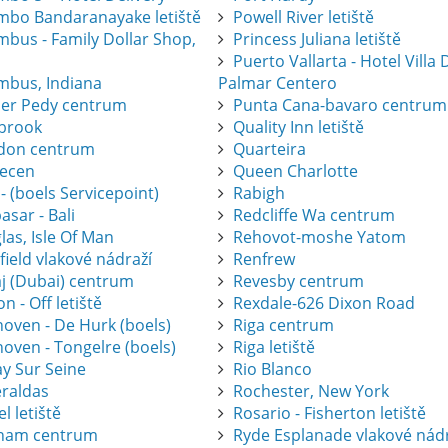
mbo Bandaranayake letiště
Powell River letiště
mbus - Family Dollar Shop,
Princess Juliana letiště
Puerto Vallarta - Hotel Villa 
mbus, Indiana
Palmar Centero
er Pedy centrum
Punta Cana-bavaro centrum
brook
Quality Inn letiště
don centrum
Quarteira
ecen
Queen Charlotte
 - (boels Servicepoint)
Rabigh
sar - Bali
Redcliffe Wa centrum
as, Isle Of Man
Rehovot-moshe Yatom
ield vlakové nádraží
Renfrew
j (Dubai) centrum
Revesby centrum
on - Off letiště
Rexdale-626 Dixon Road
hoven - De Hurk (boels)
Riga centrum
oven - Tongelre (boels)
Riga letiště
ay Sur Seine
Rio Blanco
raldas
Rochester, New York
l letiště
Rosario - Fisherton letiště
ham centrum
Ryde Esplanade vlakové nád