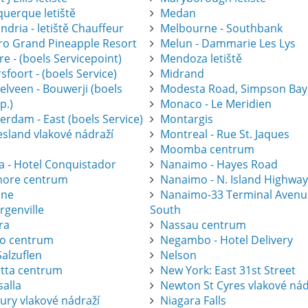
querque letiště
Medan
ndria - letiště Chauffeur
Melbourne - Southbank
gro Grand Pineapple Resort
Melun - Dammarie Les Lys
e - (boels Servicepoint)
Mendoza letiště
foort - (boels Service)
Midrand
elveen - Bouwerji (boels
Modesta Road, Simpson Bay
p.)
Monaco - Le Meridien
erdam - East (boels Service)
Montargis
esland vlakové nádraží
Montreal - Rue St. Jaques
Moomba centrum
a - Hotel Conquistador
Nanaimo - Hayes Road
ore centrum
Nanaimo - N. Island Highwa
one
Nanaimo-33 Terminal Avenu
rgenville
South
ra
Nassau centrum
ro centrum
Negambo - Hotel Delivery
alzuflen
Nelson
atta centrum
New York: East 31st Street
salla
Newton St Cyres vlakové nád
ury vlakové nádraží
Niagara Falls