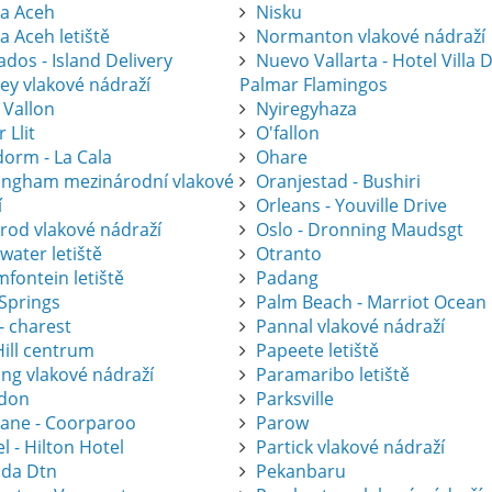
a Aceh
Nisku
a Aceh letiště
Normanton vlakové nádraží
dos - Island Delivery
Nuevo Vallarta - Hotel Villa 
ey vlakové nádraží
Palmar Flamingos
 Vallon
Nyiregyhaza
r Llit
O'fallon
dorm - La Cala
Ohare
ingham mezinárodní vlakové
Oranjestad - Bushiri
í
Orleans - Youville Drive
krod vlakové nádraží
Oslo - Dronning Maudsgt
water letiště
Otranto
fontein letiště
Padang
 Springs
Palm Beach - Marriot Ocean
- charest
Pannal vlakové nádraží
Hill centrum
Papeete letiště
ing vlakové nádraží
Paramaribo letiště
don
Parksville
bane - Coorparoo
Parow
l - Hilton Hotel
Partick vlakové nádraží
ida Dtn
Pekanbaru