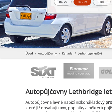
18 - 29
30 - 69
70+
Úvod
Autopůjčovny
Kanada
Lethbridge letiště
Autopůjčovny
Lethbridge let
Autopůjčovna levně nabízí nízkonákladový
pr
které již obsahují taxy, poplatky a některá po