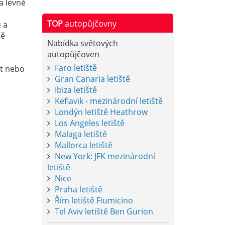
a levně
TOP
autopůjčovny
 a
ně
Nabídka světových
autopůjčoven
Faro letiště
xt nebo
Gran Canaria letiště
Ibiza letiště
Keflavik - mezinárodní letiště
Londýn letiště Heathrow
Los Angeles letiště
Malaga letiště
Mallorca letiště
New York: JFK mezinárodní
letiště
Nice
Praha letiště
Řím letiště Fiumicino
Tel Aviv letiště Ben Gurion