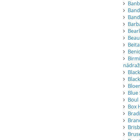
Banb
Band
Band
Barba
Bearl
Beau
Beita
Beni
Birm
nádraž
Blac
Black
Bloem
Blue
Boul 
Box 
Brad
Bran
Bris
Bruse