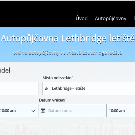
Úvod
Autopůjčovny
Autopůjčovna Lethbridge letiště
online autopůjčovny ve městě Lethbridge letiště
idel
Místo odevzdání
Datum vrácení