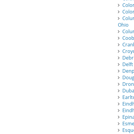
Colo
Colo
Colu
Ohio
Colu
Coob
Cran
Croy
Debr
Delft
Denpa
Dougl
Dronf
Duba
Earlt
Eind
Eindh
Epin
Esme
Esque