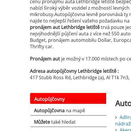
cenu pronájmu auta Lethbridge letiště bezpeč
nabízí široký výběr vozidel z možností levnýc
mikrobusy.Autopůjčovna levně porovnává ty n
najde to nejlepší řešení vašeho požadavku na
pronájem aut Lethbridge letiště
trvá pouze jed
nejvýhodnější půjčení auta z více než 550 au
Budget, pronájem automobilu Dollar, Europcar
Thrifty car.
Pronájem aut
je možný v 17.000 místech po ce
Adresa autopůjčovny Lethbridge letiště :
417 Stubb Ross Rd, Lethbridge (a), Al T1k 7n3
Autopůjčovny
Aut
Autopůjčovna
na mapě
Adlin
Můžete
také hledat
nádraž
Aker