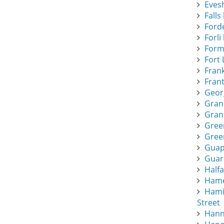
Eves
Falls 
Forde
Forli 
Form
Fort 
Frank
Frant
Geor
Gran
Gran
Gree
Green
Guapi
Guar
Half
Hamee
Hami
Street
Hann