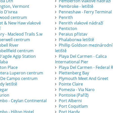
ida Dtn
Pemberton vlakové nádraží
ington, Vermont
Pembroke - letiště
lo D'ivrea
Penneshaw - Ferry Terminal
wood centrum
Penrith
eet & New Haw vlakové
Penrith vlakové nádraží
í
Penticton
ry - Macleod Trails S.w
Peraius přístav
erwell centrum
Phalaborwa letiště
bell River
Phillip Goldson mezinárodní
bellfield centrum
letiště
D'agde Agip Station
Playa Del Carmen - Calica
laba
International Pier
eton Place
Playa Del Carmen - Federal 
etera Luperon centrum
Plettenberg Bay
 De Campo centrum
Plymouth Meet And Greet
dy letiště
Pointe Claire
legar
Pomezia - Via Naro
urion
Pontoise (Paříž)
mbo - Ceylan Continental
Port Alberni
Port Coquitlam
mbo - Hilton Hotel
Port Hardy