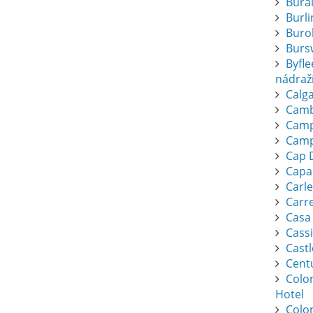
Bura
Burl
Buro
Burs
Byfl
nádraž
Calga
Camb
Camp
Camp
Cap 
Capa
Carl
Carr
Casa
Cassi
Cast
Cent
Colo
Hotel
Colo