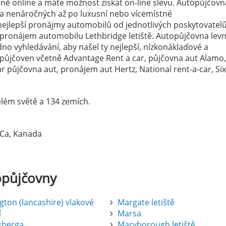
ně online a máte možnost získat on-line slevu. Autopůjčovn
h a nenáročných až po luxusní nebo vícemístné
ejlepší pronájmy automobilů od jednotlivých poskytovatelů
 pronájem automobilu Lethbridge letiště. Autopůjčovna lev
no vyhledávání, aby našel ty nejlepší, nízkonákladové a
topůjčoven včetně Advantage Rent a car, půjčovna aut Alamo,
 půjčovna aut, pronájem aut Hertz, National rent-a-car, Si
lém světě a 134 zemích.
, Ca, Kanada
opůjčovny
gton (lancashire) vlakové
Margate letiště
í
Marsa
sberga
Maryborough letiště