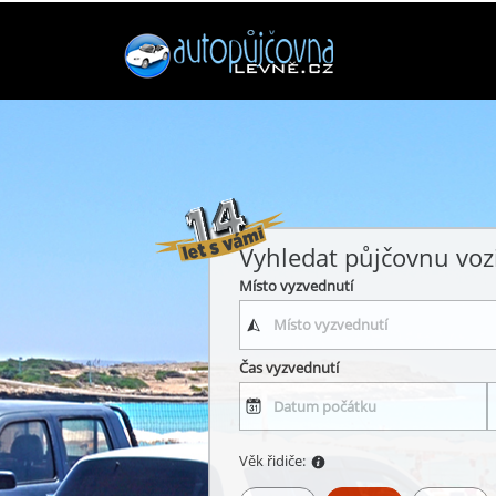
Vyhledat půjčovnu voz
Místo vyzvednutí
Čas vyzvednutí
Věk řidiče: