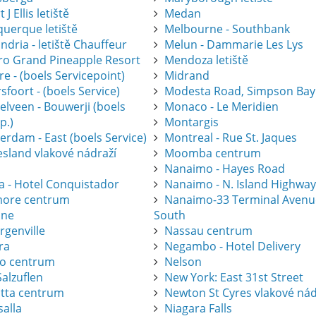
 J Ellis letiště
Medan
querque letiště
Melbourne - Southbank
ndria - letiště Chauffeur
Melun - Dammarie Les Lys
gro Grand Pineapple Resort
Mendoza letiště
e - (boels Servicepoint)
Midrand
foort - (boels Service)
Modesta Road, Simpson Bay
elveen - Bouwerji (boels
Monaco - Le Meridien
p.)
Montargis
erdam - East (boels Service)
Montreal - Rue St. Jaques
esland vlakové nádraží
Moomba centrum
Nanaimo - Hayes Road
a - Hotel Conquistador
Nanaimo - N. Island Highwa
ore centrum
Nanaimo-33 Terminal Avenu
one
South
rgenville
Nassau centrum
ra
Negambo - Hotel Delivery
ro centrum
Nelson
alzuflen
New York: East 31st Street
atta centrum
Newton St Cyres vlakové nád
salla
Niagara Falls