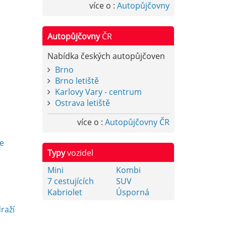
více o :
Autopůjčovny
Autopůjčovny
ČR
Nabídka českých autopůjčoven
Brno
Brno letiště
Karlovy Vary - centrum
Ostrava letiště
více o :
Autopůjčovny ČR
y
e
Typy
vozidel
Mini
Kombi
7 cestujících
SUV
Kabriolet
Úsporná
raží