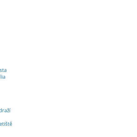
esta
lia
draží
etiště