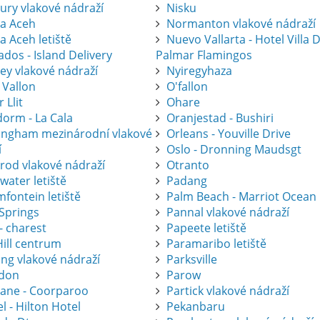
ury vlakové nádraží
Nisku
a Aceh
Normanton vlakové nádraží
a Aceh letiště
Nuevo Vallarta - Hotel Villa 
dos - Island Delivery
Palmar Flamingos
ey vlakové nádraží
Nyiregyhaza
 Vallon
O'fallon
r Llit
Ohare
dorm - La Cala
Oranjestad - Bushiri
ingham mezinárodní vlakové
Orleans - Youville Drive
í
Oslo - Dronning Maudsgt
krod vlakové nádraží
Otranto
water letiště
Padang
fontein letiště
Palm Beach - Marriot Ocean
 Springs
Pannal vlakové nádraží
- charest
Papeete letiště
Hill centrum
Paramaribo letiště
ing vlakové nádraží
Parksville
don
Parow
bane - Coorparoo
Partick vlakové nádraží
l - Hilton Hotel
Pekanbaru