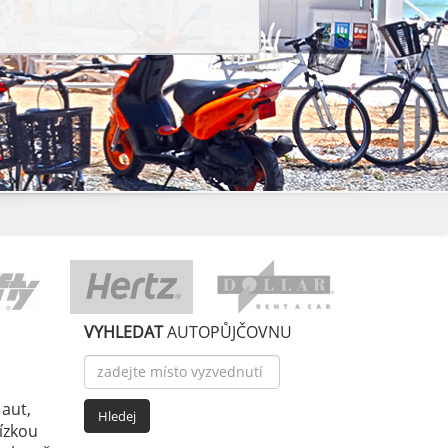
VYHLEDAT
AUTOPŮJČOVNU
 aut,
nízkou