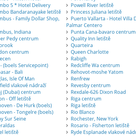
mbo 5 * Hotel Delivery
Powell River letiště
mbo Bandaranayake letiště
Princess Juliana letiště
mbus - Family Dollar Shop,
Puerto Vallarta - Hotel Villa 
Palmar Centero
mbus, Indiana
Punta Cana-bavaro centrum
er Pedy centrum
Quality Inn letiště
brook
Quarteira
don centrum
Queen Charlotte
ecen
Rabigh
 - (boels Servicepoint)
Redcliffe Wa centrum
sar - Bali
Rehovot-moshe Yatom
as, Isle Of Man
Renfrew
ield vlakové nádraží
Revesby centrum
j (Dubai) centrum
Rexdale-626 Dixon Road
on - Off letiště
Riga centrum
hoven - De Hurk (boels)
Riga letiště
oven - Tongelre (boels)
Rio Blanco
ay Sur Seine
Rochester, New York
raldas
Rosario - Fisherton letiště
l letiště
Ryde Esplanade vlakové nád