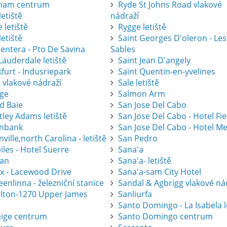
ham centrum
Ryde St Johns Road vlakové
letiště
nádraží
 letiště
Rygge letiště
letiště
Saint Georges D'oleron - Les
entera - Pto De Savina
Sables
Lauderdale letiště
Saint Jean D'angely
furt - Indusriepark
Saint Quentin-en-yvelines
 vlakové nádraží
Sale letiště
ge
Salmon Arm
d Baie
San Jose Del Cabo
tley Adams letiště
San Jose Del Cabo - Hotel Fi
nbank
San Jose Del Cabo - Hotel Me
ville,north Carolina - letiště
San Pedro
les - Hotel Suerre
Sana'a
an
Sana'a- letiště
ax - Lacewood Drive
Sana'a-sam City Hotel
nlinna - železniční stanice
Sandal & Agbrigg vlakové ná
lton-1270 Upper James
Sanliurfa
Santo Domingo - La Isabela l
ige centrum
Santo Domingo centrum