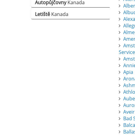
Autopůjčovny
Kanada
Albert
Albu
Letiště
Kanada
Alexa
Alle
Almer
Amers
Amst
Service
Amst
Anni
Apia
Aron
Ashm
Athl
Aube
Auro
Avei
Bad S
Balc
Balla