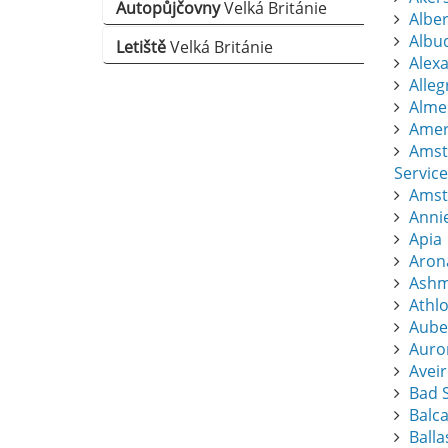
Autopůjčovny
Velká Británie
Albert
Albu
Letiště
Velká Británie
Alexa
Alle
Almer
Amers
Amst
Service
Amst
Anni
Apia
Aron
Ashm
Athl
Aube
Auro
Avei
Bad S
Balc
Balla