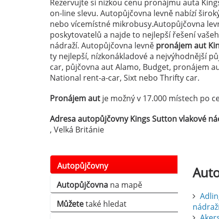
Rezervujte si nízkou cenu pronájmu auta King
on-line slevu. Autopůjčovna levně nabízí širo
nebo vícemístné mikrobusy.Autopůjčovna levn
poskytovatelů a najde to nejlepší řešení vaš
nádraží. Autopůjčovna levně
pronájem aut Kin
ty nejlepší, nízkonákladové a nejvýhodnější p
car, půjčovna aut Alamo, Budget, pronájem au
National rent-a-car, Sixt nebo Thrifty car.
Pronájem aut
je možný v 17.000 místech po ce
Adresa autopůjčovny Kings Sutton vlakové nád
, Velká Británie
Autopůjčovny
Aut
Autopůjčovna
na mapě
Adlin
Můžete
také hledat
nádraž
Aker