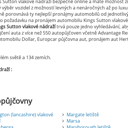
s Sutton vlakové nádraží bezpečně online a máte možnost zí
ký výběr vozidel z možností levných a nenáročných až po luxu
ě porovnává ty nejlepší pronájmy automobilů od jednotliv
eho požadavku na pronájem automobilu Kings Sutton vlakové
gs Sutton vlakové nádraží
trvá pouze jedno vyhledávání, ab
ůjčení auta z více než 550 autopůjčoven včetně Advantage Re
tomobilu Dollar, Europcar půjčovna aut, pronájem aut Hert
lém světě a 134 zemích.
raží :
opůjčovny
gton (lancashire) vlakové
Margate letiště
í
Marsa
sberga
Maryborough letiště