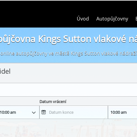
Úvod
Autopůjčovny
ůjčovna Kings Sutton vlakové n
online autopůjčovny ve městě Kings Sutton vlakové nádraží
idel
Datum vrácení