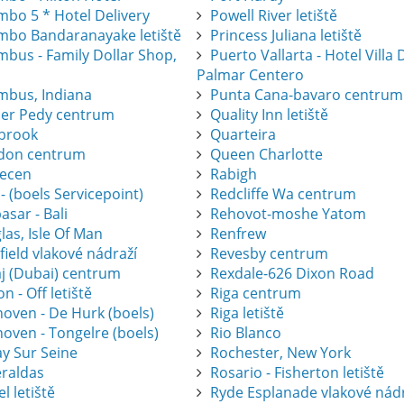
mbo 5 * Hotel Delivery
Powell River letiště
mbo Bandaranayake letiště
Princess Juliana letiště
mbus - Family Dollar Shop,
Puerto Vallarta - Hotel Villa 
Palmar Centero
mbus, Indiana
Punta Cana-bavaro centrum
er Pedy centrum
Quality Inn letiště
brook
Quarteira
don centrum
Queen Charlotte
ecen
Rabigh
 - (boels Servicepoint)
Redcliffe Wa centrum
sar - Bali
Rehovot-moshe Yatom
as, Isle Of Man
Renfrew
ield vlakové nádraží
Revesby centrum
j (Dubai) centrum
Rexdale-626 Dixon Road
on - Off letiště
Riga centrum
hoven - De Hurk (boels)
Riga letiště
oven - Tongelre (boels)
Rio Blanco
ay Sur Seine
Rochester, New York
raldas
Rosario - Fisherton letiště
l letiště
Ryde Esplanade vlakové nád