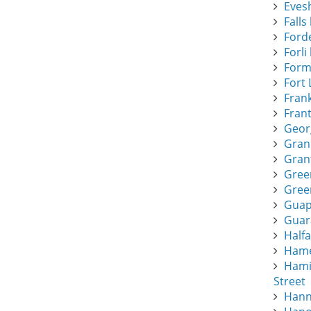
Eves
Falls 
Forde
Forli 
Form
Fort 
Frank
Frant
Geor
Gran
Gran
Gree
Green
Guapi
Guar
Half
Hamee
Hami
Street
Hann