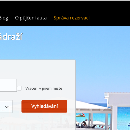
Blog
O půjčení auta
Správa rezervací
ádraží
Vrácení v jiném místě
Vyhledávání