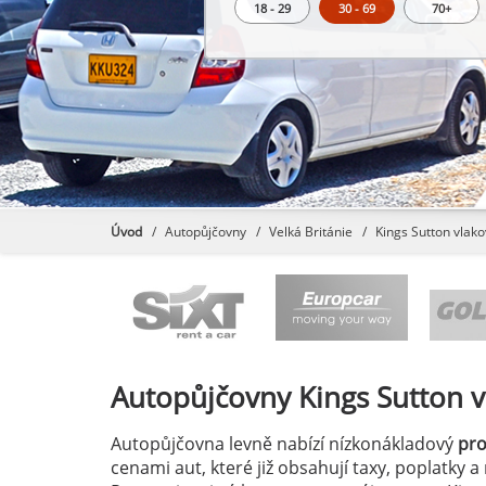
18 - 29
30 - 69
70+
Úvod
Autopůjčovny
Velká Británie
Kings Sutton vlak
Autopůjčovny
Kings Sutton 
Autopůjčovna levně nabízí nízkonákladový
pr
cenami aut, které již obsahují taxy, poplatky 