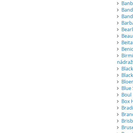
Banb
Band
Band
Barba
Bearl
Beau
Beita
Beni
Birm
nádraž
Blac
Black
Bloem
Blue
Boul 
Box 
Brad
Bran
Bris
Bruse