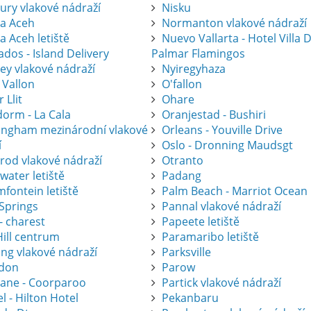
ury vlakové nádraží
Nisku
a Aceh
Normanton vlakové nádraží
a Aceh letiště
Nuevo Vallarta - Hotel Villa 
dos - Island Delivery
Palmar Flamingos
ey vlakové nádraží
Nyiregyhaza
 Vallon
O'fallon
r Llit
Ohare
dorm - La Cala
Oranjestad - Bushiri
ingham mezinárodní vlakové
Orleans - Youville Drive
í
Oslo - Dronning Maudsgt
krod vlakové nádraží
Otranto
water letiště
Padang
fontein letiště
Palm Beach - Marriot Ocean
 Springs
Pannal vlakové nádraží
- charest
Papeete letiště
Hill centrum
Paramaribo letiště
ing vlakové nádraží
Parksville
don
Parow
bane - Coorparoo
Partick vlakové nádraží
l - Hilton Hotel
Pekanbaru