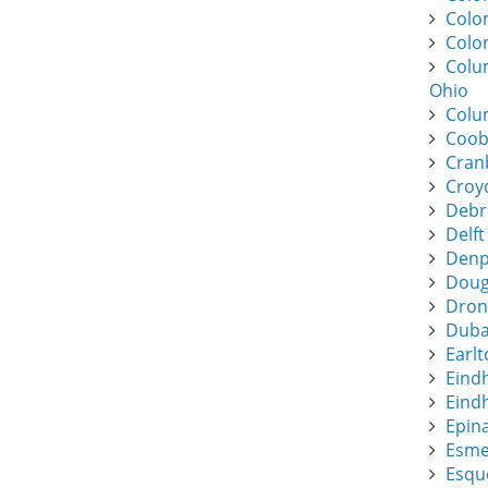
Colo
Colo
Colu
Ohio
Colu
Coob
Cran
Croy
Debr
Delft
Denpa
Dougl
Dronf
Duba
Earlt
Eind
Eindh
Epin
Esme
Esque