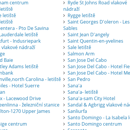
ham centrum
Ryde St Johns Road vlakové
letiště
nádraží
 letiště
Rygge letiště
letiště
Saint Georges D'oleron - Les
entera - Pto De Savina
Sables
Lauderdale letiště
Saint Jean D'angely
furt - Indusriepark
Saint Quentin-en-yvelines
 vlakové nádraží
Sale letiště
ge
Salmon Arm
d Baie
San Jose Del Cabo
tley Adams letiště
San Jose Del Cabo - Hotel Fi
nbank
San Jose Del Cabo - Hotel Me
ville,north Carolina - letiště
San Pedro
les - Hotel Suerre
Sana'a
an
Sana'a- letiště
ax - Lacewood Drive
Sana'a-sam City Hotel
nlinna - železniční stanice
Sandal & Agbrigg vlakové ná
lton-1270 Upper James
Sanliurfa
Santo Domingo - La Isabela l
ige centrum
Santo Domingo centrum