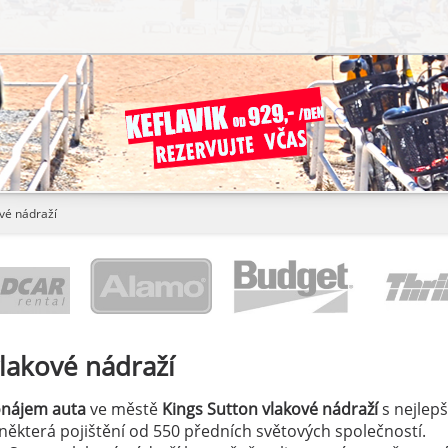
ové nádraží
vlakové nádraží
onájem auta
ve městě
Kings Sutton vlakové nádraží
s nejlepš
a některá pojištění od 550 předních světových společností.