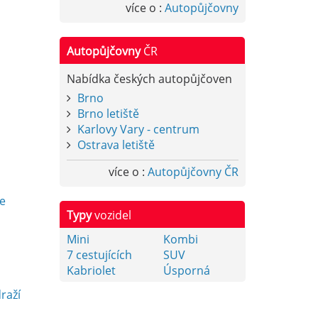
více o :
Autopůjčovny
Autopůjčovny
ČR
Nabídka českých autopůjčoven
Brno
Brno letiště
Karlovy Vary - centrum
Ostrava letiště
více o :
Autopůjčovny ČR
y
e
Typy
vozidel
Mini
Kombi
7 cestujících
SUV
Kabriolet
Úsporná
raží