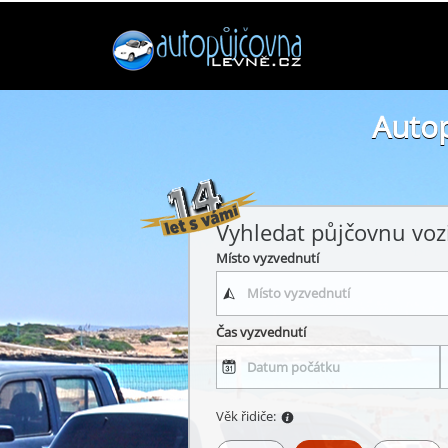
Autop
Vyhledat půjčovnu voz
Místo vyzvednutí
Čas vyzvednutí
Věk řidiče: