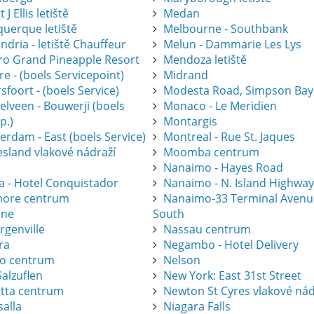
 J Ellis letiště
Medan
querque letiště
Melbourne - Southbank
ndria - letiště Chauffeur
Melun - Dammarie Les Lys
gro Grand Pineapple Resort
Mendoza letiště
e - (boels Servicepoint)
Midrand
foort - (boels Service)
Modesta Road, Simpson Bay
elveen - Bouwerji (boels
Monaco - Le Meridien
p.)
Montargis
erdam - East (boels Service)
Montreal - Rue St. Jaques
esland vlakové nádraží
Moomba centrum
Nanaimo - Hayes Road
a - Hotel Conquistador
Nanaimo - N. Island Highwa
ore centrum
Nanaimo-33 Terminal Avenu
one
South
rgenville
Nassau centrum
ra
Negambo - Hotel Delivery
ro centrum
Nelson
alzuflen
New York: East 31st Street
atta centrum
Newton St Cyres vlakové nád
salla
Niagara Falls