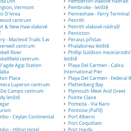
ida Dtn
Pemberton vlakové nádraží
ington, Vermont
Pembroke - letiště
lo D'ivrea
Penneshaw - Ferry Terminal
wood centrum
Penrith
eet & New Haw vlakové
Penrith vlakové nádraží
í
Penticton
ry - Macleod Trails S.w
Peraius přístav
erwell centrum
Phalaborwa letiště
bell River
Phillip Goldson mezinárodní
bellfield centrum
letiště
D'agde Agip Station
Playa Del Carmen - Calica
laba
International Pier
eton Place
Playa Del Carmen - Federal 
etera Luperon centrum
Plettenberg Bay
 De Campo centrum
Plymouth Meet And Greet
dy letiště
Pointe Claire
legar
Pomezia - Via Naro
urion
Pontoise (Paříž)
mbo - Ceylan Continental
Port Alberni
Port Coquitlam
mbo - Hilton Hotel
Port Hardy