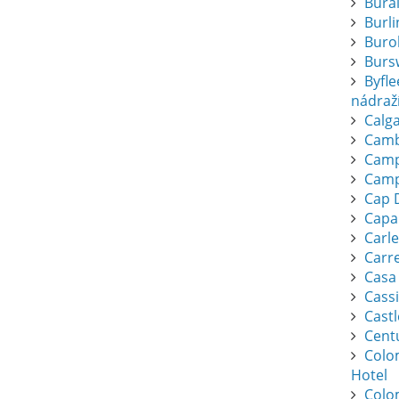
Bura
Burl
Buro
Burs
Byfl
nádraž
Calga
Camb
Camp
Camp
Cap 
Capa
Carl
Carr
Casa
Cassi
Cast
Cent
Colo
Hotel
Colo