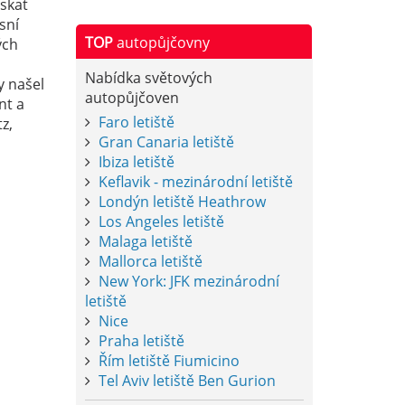
skat
sní
TOP
autopůjčovny
ých
Nabídka světových
y našel
autopůjčoven
nt a
Faro letiště
z,
Gran Canaria letiště
Ibiza letiště
Keflavik - mezinárodní letiště
Londýn letiště Heathrow
Los Angeles letiště
Malaga letiště
Mallorca letiště
New York: JFK mezinárodní
letiště
Nice
Praha letiště
Řím letiště Fiumicino
Tel Aviv letiště Ben Gurion