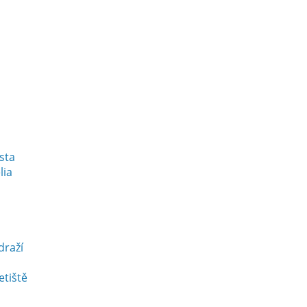
esta
lia
draží
etiště