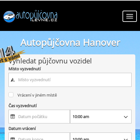
Autopůjčovna Hanover
online autopůjčovny ve městě Hanover
Vyhledat půjčovnu vozidel
Místo vyzvednutí
Vrácení v jiném místě
Čas vyzvednutí
Datum vrácení