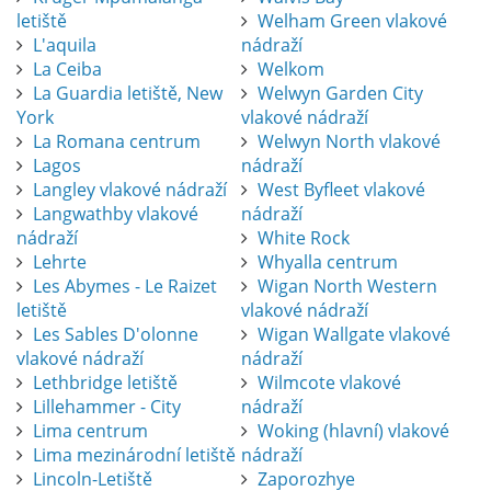
letiště
Welham Green vlakové
L'aquila
nádraží
La Ceiba
Welkom
La Guardia letiště, New
Welwyn Garden City
York
vlakové nádraží
La Romana centrum
Welwyn North vlakové
Lagos
nádraží
Langley vlakové nádraží
West Byfleet vlakové
Langwathby vlakové
nádraží
nádraží
White Rock
Lehrte
Whyalla centrum
Les Abymes - Le Raizet
Wigan North Western
letiště
vlakové nádraží
Les Sables D'olonne
Wigan Wallgate vlakové
vlakové nádraží
nádraží
Lethbridge letiště
Wilmcote vlakové
Lillehammer - City
nádraží
Lima centrum
Woking (hlavní) vlakové
Lima mezinárodní letiště
nádraží
Lincoln-Letiště
Zaporozhye