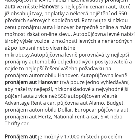
auta
ve městě
Hanover
s nejlepšími cenami aut, které
již obsahují taxy, poplatky a některá pojištění od 550
předních světových společností. Rezervujte si nízkou
cenu pronájmu auta Hanover bezpečně online a máte
možnost získat on-line slevu. Autopůjčovna levně nabízí
široký výběr vozidel z možností levných a nenáročných
až po luxusní nebo vícemístné
mikrobusy.Autopůjčovna levně porovnává ty nejlepší
pronájmy automobilů od jednotlivých poskytovatelů a
najde to nejlepší řešení vašeho požadavku na
pronájem automobilu Hanover. Autopůjčovna levně
pronájem aut Hanover
trvá pouze jedno vyhledávání,
aby našel ty nejlepší, nízkonákladové a nejvýhodnější
půjčení auta z více než 550 autopůjčoven včetně
Advantage Rent a car, půjčovna aut Alamo, Budget,
pronájem automobilu Dollar, Europcar půjčovna aut,
pronájem aut Hertz, National rent-a-car, Sixt nebo
Thrifty car.
Pronájem aut
je možný v 17.000 místech po celém