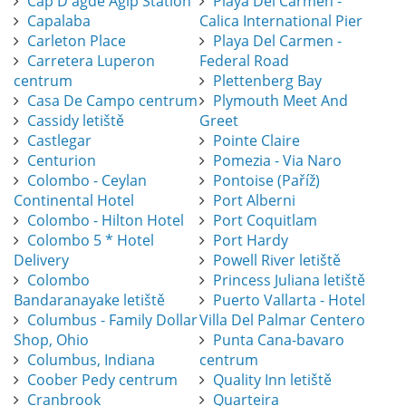
Cap D'agde Agip Station
Playa Del Carmen -
Capalaba
Calica International Pier
Carleton Place
Playa Del Carmen -
Carretera Luperon
Federal Road
centrum
Plettenberg Bay
Casa De Campo centrum
Plymouth Meet And
Cassidy letiště
Greet
Castlegar
Pointe Claire
Centurion
Pomezia - Via Naro
Colombo - Ceylan
Pontoise (Paříž)
Continental Hotel
Port Alberni
Colombo - Hilton Hotel
Port Coquitlam
Colombo 5 * Hotel
Port Hardy
Delivery
Powell River letiště
Colombo
Princess Juliana letiště
Bandaranayake letiště
Puerto Vallarta - Hotel
Columbus - Family Dollar
Villa Del Palmar Centero
Shop, Ohio
Punta Cana-bavaro
Columbus, Indiana
centrum
Coober Pedy centrum
Quality Inn letiště
Cranbrook
Quarteira