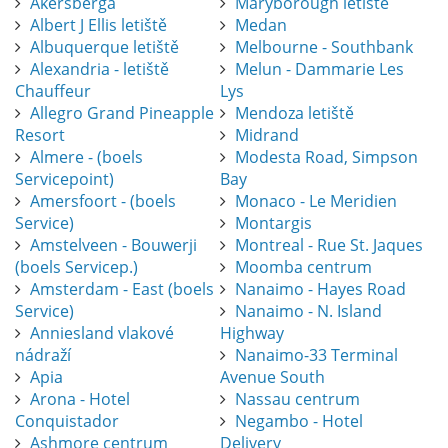
Akersberga
Maryborough letiště
Albert J Ellis letiště
Medan
Albuquerque letiště
Melbourne - Southbank
Alexandria - letiště
Melun - Dammarie Les
Chauffeur
Lys
Allegro Grand Pineapple
Mendoza letiště
Resort
Midrand
Almere - (boels
Modesta Road, Simpson
Servicepoint)
Bay
Amersfoort - (boels
Monaco - Le Meridien
Service)
Montargis
Amstelveen - Bouwerji
Montreal - Rue St. Jaques
(boels Servicep.)
Moomba centrum
Amsterdam - East (boels
Nanaimo - Hayes Road
Service)
Nanaimo - N. Island
Anniesland vlakové
Highway
nádraží
Nanaimo-33 Terminal
Apia
Avenue South
Arona - Hotel
Nassau centrum
Conquistador
Negambo - Hotel
Ashmore centrum
Delivery