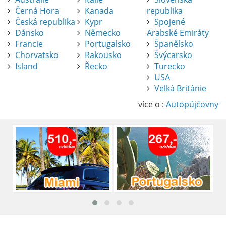
Černá Hora
Kanada
republika
Česká republika
Kypr
Spojené
Dánsko
Německo
Arabské Emiráty
Francie
Portugalsko
Španělsko
Chorvatsko
Rakousko
Švýcarsko
Island
Řecko
Turecko
USA
Pronájem auta na letišti Alicante
Velká Británie
Půjčení auta na letišti v Alicante je výborný
způsob, jak pohodlně objevovat město i jeho
více o :
Autopůjčovny
okolí. Letiště Alicante-Elche, hlavní vstupní
brána do regionu Costa Blanca, se nachází
přibližně 9 km od centra Alicante.
číst :
celý článek
Pronájem auta na letišti Lefkada: Kompletní
průvodce
Půjčení auta na letišti Lefkada je skvělý
způsob, jak prozkoumat ostrov podle
vlastních představ.