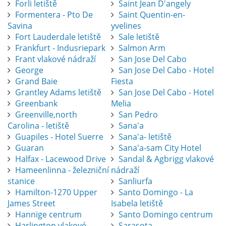
Forli letiště
Saint Jean D'angely
Formentera - Pto De
Saint Quentin-en-
Savina
yvelines
Fort Lauderdale letiště
Sale letiště
Frankfurt - Indusriepark
Salmon Arm
Frant vlakové nádraží
San Jose Del Cabo
George
San Jose Del Cabo - Hotel
Grand Baie
Fiesta
Grantley Adams letiště
San Jose Del Cabo - Hotel
Greenbank
Melia
Greenville,north
San Pedro
Carolina - letiště
Sana'a
Guapiles - Hotel Suerre
Sana'a- letiště
Guaran
Sana'a-sam City Hotel
Halfax - Lacewood Drive
Sandal & Agbrigg vlakové
Hameenlinna - železniční
nádraží
stanice
Sanliurfa
Hamilton-1270 Upper
Santo Domingo - La
James Street
Isabela letiště
Hannige centrum
Santo Domingo centrum
Harlington vlakové
Sarasota