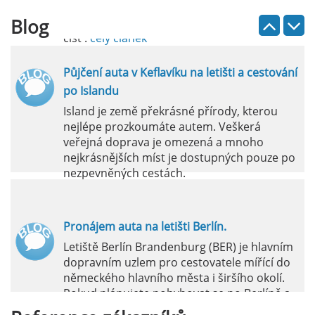
Blog
číst :
celý článek
Půjčení auta v Keflavíku na letišti a cestování
po Islandu
Island je země překrásné přírody, kterou
nejlépe prozkoumáte autem. Veškerá
veřejná doprava je omezená a mnoho
nejkrásnějších míst je dostupných pouze po
nezpevněných cestách.
číst :
celý článek
Pronájem auta na letišti Berlín.
Letiště Berlín Brandenburg (BER) je hlavním
dopravním uzlem pro cestovatele mířící do
německého hlavního města i širšího okolí.
Pokud plánujete pohybovat se po Berlíně a
okolních regionech bez omezení, pronájem