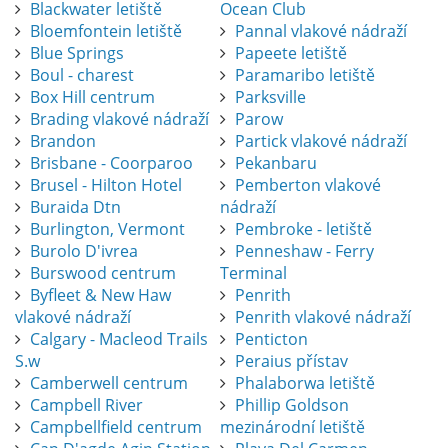
Blackwater letiště
Ocean Club
Bloemfontein letiště
Pannal vlakové nádraží
Blue Springs
Papeete letiště
Boul - charest
Paramaribo letiště
Box Hill centrum
Parksville
Brading vlakové nádraží
Parow
Brandon
Partick vlakové nádraží
Brisbane - Coorparoo
Pekanbaru
Brusel - Hilton Hotel
Pemberton vlakové
Buraida Dtn
nádraží
Burlington, Vermont
Pembroke - letiště
Burolo D'ivrea
Penneshaw - Ferry
Burswood centrum
Terminal
Byfleet & New Haw
Penrith
vlakové nádraží
Penrith vlakové nádraží
Calgary - Macleod Trails
Penticton
S.w
Peraius přístav
Camberwell centrum
Phalaborwa letiště
Campbell River
Phillip Goldson
Campbellfield centrum
mezinárodní letiště