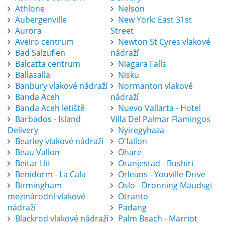
Athlone
Nelson
Aubergenville
New York: East 31st
Aurora
Street
Aveiro centrum
Newton St Cyres vlakové
Bad Salzuflen
nádraží
Balcatta centrum
Niagara Falls
Ballasalla
Nisku
Banbury vlakové nádraží
Normanton vlakové
Banda Aceh
nádraží
Banda Aceh letiště
Nuevo Vallarta - Hotel
Barbados - Island
Villa Del Palmar Flamingos
Delivery
Nyiregyhaza
Bearley vlakové nádraží
O'fallon
Beau Vallon
Ohare
Beitar Llit
Oranjestad - Bushiri
Benidorm - La Cala
Orleans - Youville Drive
Birmingham
Oslo - Dronning Maudsgt
mezinárodní vlakové
Otranto
nádraží
Padang
Blackrod vlakové nádraží
Palm Beach - Marriot