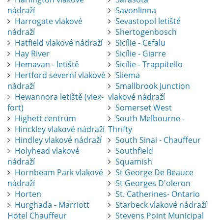
nádraží
Savonlinna
Harrogate vlakové
Sevastopol letiště
nádraží
Shertogenbosch
Hatfield vlakové nádraží
Sicílie - Cefalu
Hay River
Sicílie - Giarre
Hemavan - letiště
Sicílie - Trappitello
Hertford severní vlakové
Sliema
nádraží
Smallbrook Junction
Hewannora letiště (viex-
vlakové nádraží
fort)
Somerset West
Highett centrum
South Melbourne -
Hinckley vlakové nádraží
Thrifty
Hindley vlakové nádraží
South Sinai - Chauffeur
Holyhead vlakové
Southfield
nádraží
Squamish
Hornbeam Park vlakové
St George De Beauce
nádraží
St Georges D'oleron
Horten
St. Catherines- Ontario
Hurghada - Marriott
Starbeck vlakové nádraží
Hotel Chauffeur
Stevens Point Municipal