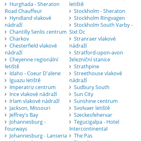
Hurghada - Sheraton
letiště
Road Chauffeur
Stockholm - Sheraton
Hyndland vlakové
Stockholm Ringvagen
nádraží
Stockholm South Varby -
Chantilly Senlis centrum
Sixt Dc
Charkov
Stranraer vlakové
Chesterfield vlakové
nádraží
nádraží
Stratford-upon-avon
Cheyenne regionální
železniční stanice
letiště
Strathpine
Idaho - Coeur D'alene
Streethouse vlakové
Iguazu letiště
nádraží
Imperatriz centrum
Sudbury South
Ince vlakové nádraží
Sun City
Irlam vlakové nádraží
Sunshine centrum
Jackson, Missouri
Svolvaer letiště
Jeffrey's Bay
Szeckesfehervar
Johannesburg -
Tegucigalpa - Hotel
Fourways
Intercontinental
Johannesburg - Lanseria
The Pas