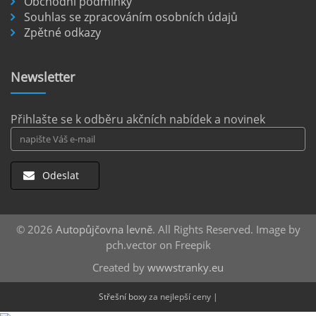
Obchodní podmínky
Souhlas se zpracováním osobních údajů
Letiště Berlín Brandenburg (BER) je hlavním
Zpětné odkazy
dopravním uzlem pro cestovatele mířící do
německého hlavního města i širšího okolí.
Pokud plánujete pohybovat se po Berlíně a
Newsletter
okolních regionech bez omezení, pronájem
auta přímo na letišti je ideální volbou.
číst :
celý článek
Přihlašte se k odběru akčních nabídek a novinek
Odeslat
© 2026
Autopůjčovna levně
. All Rights Reserved. Image by
pch.vector on Freepik
Created by
wwwstranky.eu
Střešní boxy
za nejlepší ceny |