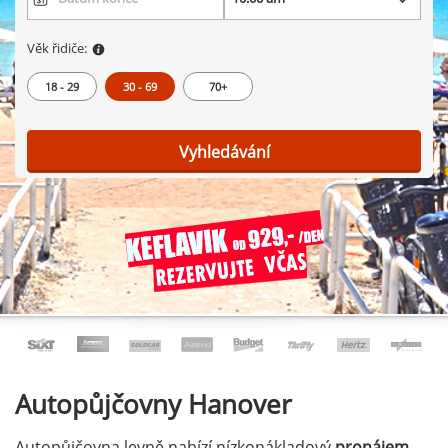
Věk řidiče:
18 - 29
30 - 69
70+
Vyhledávání
Autopůjčovny
Hanover
Autopůjčovna levně nabízí nízkonákladový
pronájem