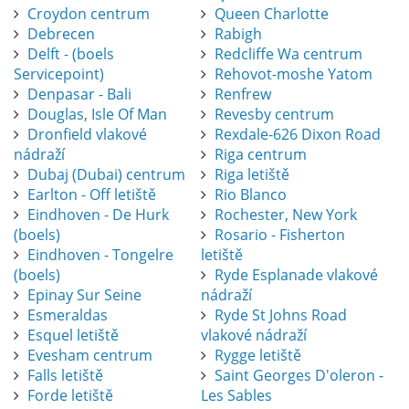
Croydon centrum
Queen Charlotte
Debrecen
Rabigh
Delft - (boels
Redcliffe Wa centrum
Servicepoint)
Rehovot-moshe Yatom
Denpasar - Bali
Renfrew
Douglas, Isle Of Man
Revesby centrum
Dronfield vlakové
Rexdale-626 Dixon Road
nádraží
Riga centrum
Dubaj (Dubai) centrum
Riga letiště
Earlton - Off letiště
Rio Blanco
Eindhoven - De Hurk
Rochester, New York
(boels)
Rosario - Fisherton
Eindhoven - Tongelre
letiště
(boels)
Ryde Esplanade vlakové
Epinay Sur Seine
nádraží
Esmeraldas
Ryde St Johns Road
Esquel letiště
vlakové nádraží
Evesham centrum
Rygge letiště
Falls letiště
Saint Georges D'oleron -
Forde letiště
Les Sables