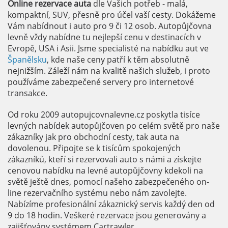
Online rezervace auta
dle Vašich potřeb - malá,
kompaktní, SUV, přesně pro účel vaší cesty. Dokážeme
Vám nabídnout i auto pro 9 či 12 osob. Autopůjčovna
levně vždy nabídne tu nejlepší cenu v destinacích v
Evropě, USA i Asii. Jsme specialisté na nabídku aut ve
Španělsku
, kde naše ceny patří k těm absolutně
nejnižším. Záleží nám na kvalitě našich služeb, i proto
používáme zabezpečené servery pro internetové
transakce.
Od roku 2009 autopujcovnalevne.cz poskytla tisíce
levných nabídek autopůjčoven po celém světě pro naše
zákazníky jak pro obchodní cesty, tak auta na
dovolenou. Připojte se k tisícům spokojených
zákazníků, kteří si rezervovali auto s námi a získejte
cenovou nabídku na levné autopůjčovny kdekoli na
světě ještě dnes, pomocí našeho zabezpečeného on-
line rezervačního systému nebo nám zavolejte.
Nabízíme profesionální zákaznický servis každý den od
9 do 18 hodin. Veškeré rezervace jsou generovány a
zajišťovány systémem Cartrawler