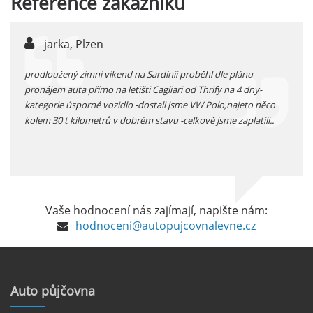
Reference
zákazníků
auta přímo na letišti je ideální volbou.
číst :
celý článek
jarka, Plzen
Pronájem auta na letišti Marseille: Jak na to?
lá
prodloužený zimní víkend na Sardínii proběhl dle plánu-
pokud
Letiště Marseille, oficiálně známé jako
pronájem auta přímo na letišti Cagliari od Thrify na 4 dny-
vyzve
mezinárodní letiště Marseille-Provence, je
kategorie úsporné vozidlo -dostali jsme VW Polo,najeto něco
hlavní vstupní branou do regionu Provence
kolem 30 t kilometrů v dobrém stavu -celkově jsme zaplatili..
a nachází se přibližně 27 km od centra města
Marseille.
číst :
celý článek
Pronájem auta na letišti Alicante
Vaše hodnocení nás zajímají, napište nám:
Půjčení auta na letišti v Alicante je výborný
hodnoceni@autopujcovnalevne.cz
způsob, jak pohodlně objevovat město i jeho
okolí. Letiště Alicante-Elche, hlavní vstupní
brána do regionu Costa Blanca, se nachází
přibližně 9 km od centra Alicante.
Auto
půjčovna
číst :
celý článek