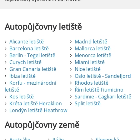
Autopůjčovny
letiště
Alicante letiště
Madrid letiště
Barcelona letiště
Mallorca letiště
Berlín - Tegel letiště
Menorca letiště
Curych letiště
Miami letiště
Gran Canaria letiště
Nice letiště
Ibiza letiště
Oslo letiště - Sandefjord
Korfu - mezinárodní
Rhodos letiště
letiště
Řím letiště Fiumicino
Kos letiště
Sardinie - Cagliari letiště
Kréta letiště Heraklion
Split letiště
Londýn letiště Heathrow
Autopůjčovny
země
Austrálie
Itálie
Slovenská