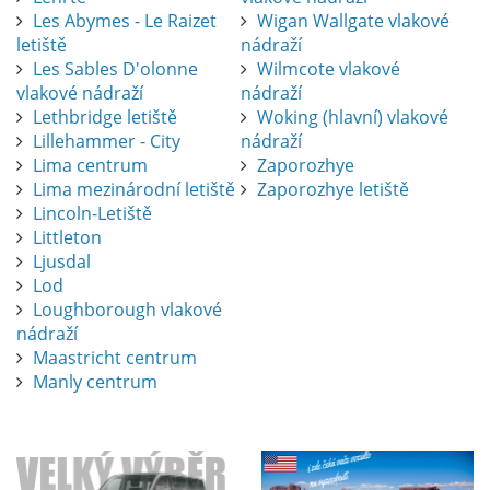
Les Abymes - Le Raizet
Wigan Wallgate vlakové
letiště
nádraží
Les Sables D'olonne
Wilmcote vlakové
vlakové nádraží
nádraží
Lethbridge letiště
Woking (hlavní) vlakové
Lillehammer - City
nádraží
Lima centrum
Zaporozhye
Lima mezinárodní letiště
Zaporozhye letiště
Lincoln-Letiště
Littleton
Ljusdal
Lod
Loughborough vlakové
nádraží
Maastricht centrum
Manly centrum