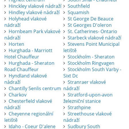
Hinckley vlakové nádraží
Southfield
Hindley vlakové nádraží
Squamish
Holyhead vlakové
St George De Beauce
nádraží
St Georges D'oleron
Hornbeam Park vlakové
St. Catherines- Ontario
nádraží
Starbeck vlakové nádraží
Horten
Stevens Point Municipal
Hurghada - Marriott
letiště
Hotel Chauffeur
Stockholm - Sheraton
Hurghada - Sheraton
Stockholm Ringvagen
Road Chauffeur
Stockholm South Varby -
Hyndland vlakové
Sixt Dc
nádraží
Stranraer vlakové
Chantilly Senlis centrum
nádraží
Charkov
Stratford-upon-avon
Chesterfield vlakové
železniční stanice
nádraží
Strathpine
Cheyenne regionální
Streethouse vlakové
letiště
nádraží
Idaho - Coeur D'alene
Sudbury South