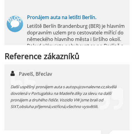
číst :
celý článek
Pronájem auta na letišti Berlín.
Letiště Berlín Brandenburg (BER) je hlavním
dopravním uzlem pro cestovatele mířící do
německého hlavního města i širšího okolí.
Pokud plánujete pohybovat se po Berlíně a
okolních regionech bez omezení, pronájem
Reference
zákazníků
auta přímo na letišti je ideální volbou.
číst :
celý článek
elš, Břeclav
jarka, Plzen
Pronájem auta na letišti Marseille: Jak na to?
spěšný pronájem auta s autopujcovnalevne.cz,skvělá
prodloužený zimní v
Letiště Marseille, oficiálně známé jako
 v Portugalsku na Madeiře.díky za slevu na další
pronájem auta přímo 
mezinárodní letiště Marseille-Provence, je
 a druhého řidiče. Vozidlo VW jsme brali od
kategorie úsporné v
hlavní vstupní branou do regionu Provence
luha příjemná,vstřícná,všechno vysvětlili.
kolem 30 t kilometr
a nachází se přibližně 27 km od centra města
Marseille.
číst :
celý článek