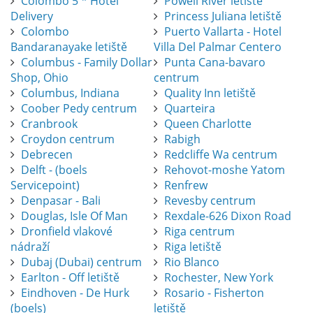
Colombo 5 * Hotel
Powell River letiště
Delivery
Princess Juliana letiště
Colombo
Puerto Vallarta - Hotel
Bandaranayake letiště
Villa Del Palmar Centero
Columbus - Family Dollar
Punta Cana-bavaro
Shop, Ohio
centrum
Columbus, Indiana
Quality Inn letiště
Coober Pedy centrum
Quarteira
Cranbrook
Queen Charlotte
Croydon centrum
Rabigh
Debrecen
Redcliffe Wa centrum
Delft - (boels
Rehovot-moshe Yatom
Servicepoint)
Renfrew
Denpasar - Bali
Revesby centrum
Douglas, Isle Of Man
Rexdale-626 Dixon Road
Dronfield vlakové
Riga centrum
nádraží
Riga letiště
Dubaj (Dubai) centrum
Rio Blanco
Earlton - Off letiště
Rochester, New York
Eindhoven - De Hurk
Rosario - Fisherton
(boels)
letiště