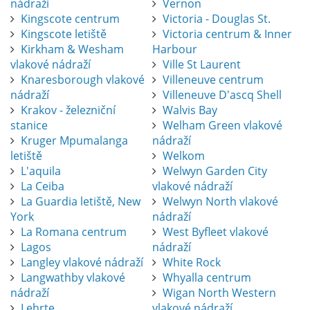
nádraží
Vernon
Kingscote centrum
Victoria - Douglas St.
Kingscote letiště
Victoria centrum & Inner
Kirkham & Wesham
Harbour
vlakové nádraží
Ville St Laurent
Knaresborough vlakové
Villeneuve centrum
nádraží
Villeneuve D'ascq Shell
Krakov - železniční
Walvis Bay
stanice
Welham Green vlakové
Kruger Mpumalanga
nádraží
letiště
Welkom
L'aquila
Welwyn Garden City
La Ceiba
vlakové nádraží
La Guardia letiště, New
Welwyn North vlakové
York
nádraží
La Romana centrum
West Byfleet vlakové
Lagos
nádraží
Langley vlakové nádraží
White Rock
Langwathby vlakové
Whyalla centrum
nádraží
Wigan North Western
Lehrte
vlakové nádraží