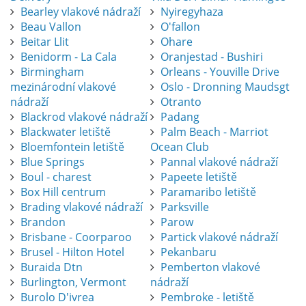
Bearley vlakové nádraží
Nyiregyhaza
Beau Vallon
O'fallon
Beitar Llit
Ohare
Benidorm - La Cala
Oranjestad - Bushiri
Birmingham
Orleans - Youville Drive
mezinárodní vlakové
Oslo - Dronning Maudsgt
nádraží
Otranto
Blackrod vlakové nádraží
Padang
Blackwater letiště
Palm Beach - Marriot
Bloemfontein letiště
Ocean Club
Blue Springs
Pannal vlakové nádraží
Boul - charest
Papeete letiště
Box Hill centrum
Paramaribo letiště
Brading vlakové nádraží
Parksville
Brandon
Parow
Brisbane - Coorparoo
Partick vlakové nádraží
Brusel - Hilton Hotel
Pekanbaru
Buraida Dtn
Pemberton vlakové
Burlington, Vermont
nádraží
Burolo D'ivrea
Pembroke - letiště