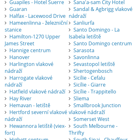
Guapiles - Hotel Suerre
Sana'a-sam City Hotel
Guaran
Sandal & Agbrigg vlakové
Halfax - Lacewood Drive
nádraží
Hameenlinna - železniční
Sanliurfa
stanice
Santo Domingo - La
Hamilton-1270 Upper
Isabela letiště
James Street
Santo Domingo centrum
Hannige centrum
Sarasota
Hanover
Savonlinna
Harlington vlakové
Sevastopol letiště
nádraží
Shertogenbosch
Harrogate vlakové
Sicílie - Cefalu
nádraží
Sicílie - Giarre
Hatfield vlakové nádraží
Sicílie - Trappitello
Hay River
Sliema
Hemavan - letiště
Smallbrook Junction
Hertford severní vlakové
vlakové nádraží
nádraží
Somerset West
Hewannora letiště (viex-
South Melbourne -
fort)
Thrifty
Highett centrum
South Sinai - Chauffeur