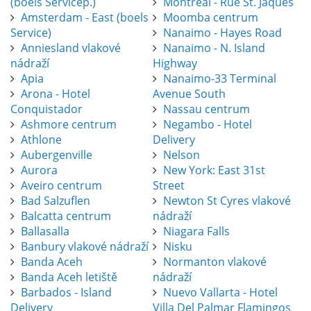
(boels Servicep.)
Montreal - Rue St. Jaques
Amsterdam - East (boels
Moomba centrum
Service)
Nanaimo - Hayes Road
Anniesland vlakové
Nanaimo - N. Island
nádraží
Highway
Apia
Nanaimo-33 Terminal
Arona - Hotel
Avenue South
Conquistador
Nassau centrum
Ashmore centrum
Negambo - Hotel
Athlone
Delivery
Aubergenville
Nelson
Aurora
New York: East 31st
Aveiro centrum
Street
Bad Salzuflen
Newton St Cyres vlakové
Balcatta centrum
nádraží
Ballasalla
Niagara Falls
Banbury vlakové nádraží
Nisku
Banda Aceh
Normanton vlakové
Banda Aceh letiště
nádraží
Barbados - Island
Nuevo Vallarta - Hotel
Delivery
Villa Del Palmar Flamingos