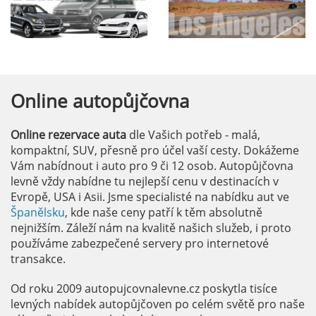
Online
autopůjčovna
Online rezervace auta
dle Vašich potřeb - malá,
kompaktní, SUV, přesně pro účel vaší cesty. Dokážeme
Vám nabídnout i auto pro 9 či 12 osob. Autopůjčovna
levně vždy nabídne tu nejlepší cenu v destinacích v
Evropě, USA i Asii. Jsme specialisté na nabídku aut ve
Španělsku
, kde naše ceny patří k těm absolutně
nejnižším. Záleží nám na kvalitě našich služeb, i proto
používáme zabezpečené servery pro internetové
transakce.
Od roku 2009 autopujcovnalevne.cz poskytla tisíce
levných nabídek autopůjčoven po celém světě pro naše