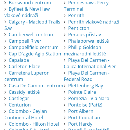
Burswood centrum
Penneshaw - Ferry
Byfleet & New Haw
Terminal
vlakové nádraží
Penrith
Calgary - Macleod Trails
Penrith vlakové nádraží
S.w
Penticton
Camberwell centrum
Peraius přístav
Campbell River
Phalaborwa letiště
Campbellfield centrum
Phillip Goldson
Cap D'agde Agip Station
mezinárodní letiště
Capalaba
Playa Del Carmen -
Carleton Place
Calica International Pier
Carretera Luperon
Playa Del Carmen -
centrum
Federal Road
Casa De Campo centrum
Plettenberg Bay
Cassidy letiště
Pointe Claire
Castlegar
Pomezia - Via Naro
Centurion
Pontoise (Paříž)
Colombo - Ceylan
Port Alberni
Continental Hotel
Port Coquitlam
Colombo - Hilton Hotel
Port Hardy