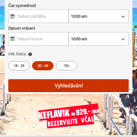
Čas vyzvednutí
Datum vrácení
Věk řidiče:
18 - 29
30 - 69
70+
Vyhledávání