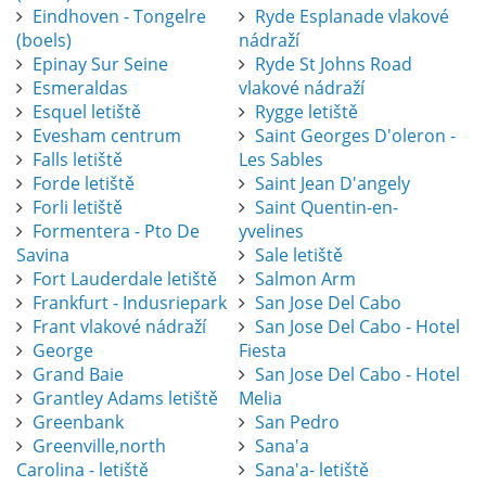
Eindhoven - Tongelre
Ryde Esplanade vlakové
(boels)
nádraží
Epinay Sur Seine
Ryde St Johns Road
Esmeraldas
vlakové nádraží
Esquel letiště
Rygge letiště
Evesham centrum
Saint Georges D'oleron -
Falls letiště
Les Sables
Forde letiště
Saint Jean D'angely
Forli letiště
Saint Quentin-en-
Formentera - Pto De
yvelines
Savina
Sale letiště
Fort Lauderdale letiště
Salmon Arm
Frankfurt - Indusriepark
San Jose Del Cabo
Frant vlakové nádraží
San Jose Del Cabo - Hotel
George
Fiesta
Grand Baie
San Jose Del Cabo - Hotel
Grantley Adams letiště
Melia
Greenbank
San Pedro
Greenville,north
Sana'a
Carolina - letiště
Sana'a- letiště