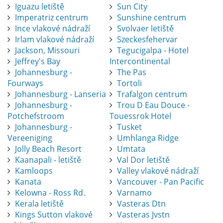
Iguazu letiště
Sun City
Imperatriz centrum
Sunshine centrum
Ince vlakové nádraží
Svolvaer letiště
Irlam vlakové nádraží
Szeckesfehervar
Jackson, Missouri
Tegucigalpa - Hotel
Jeffrey's Bay
Intercontinental
Johannesburg -
The Pas
Fourways
Tortoli
Johannesburg - Lanseria
Trafalgon centrum
Johannesburg -
Trou D Eau Douce -
Potchefstroom
Touessrok Hotel
Johannesburg -
Tusket
Vereeniging
Umhlanga Ridge
Jolly Beach Resort
Umtata
Kaanapali - letiště
Val Dor letiště
Kamloops
Valley vlakové nádraží
Kanata
Vancouver - Pan Pacific
Kelowna - Ross Rd.
Varnamo
Kerala letiště
Vasteras Dtn
Kings Sutton vlakové
Vasteras Jvstn