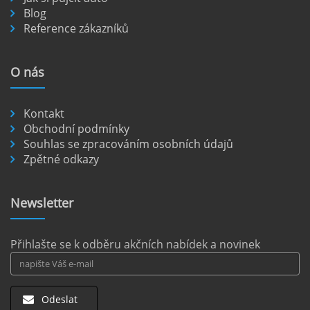
Blog
Island je země překrásné přírody, kterou
Reference zákazníků
nejlépe prozkoumáte autem. Veškerá
veřejná doprava je omezená a mnoho
nejkrásnějších míst je dostupných pouze po
O
nás
nezpevněných cestách.
číst :
celý článek
Kontakt
Pronájem auta na letišti Berlín.
Obchodní podmínky
Souhlas se zpracováním osobních údajů
Letiště Berlín Brandenburg (BER) je hlavním
Zpětné odkazy
dopravním uzlem pro cestovatele mířící do
německého hlavního města i širšího okolí.
Pokud plánujete pohybovat se po Berlíně a
Newsletter
okolních regionech bez omezení, pronájem
auta přímo na letišti je ideální volbou.
číst :
celý článek
Přihlašte se k odběru akčních nabídek a novinek
Odeslat