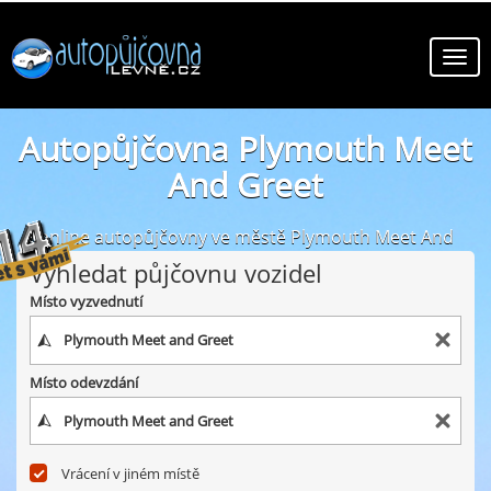
Autopůjčovna Plymouth Meet
And Greet
online autopůjčovny ve městě Plymouth Meet And
Greet
Vyhledat půjčovnu vozidel
Místo vyzvednutí
Místo odevzdání
Vrácení v jiném místě