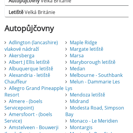
Autopůjčovny
Velká Británie
Letiště
Velká Británie
Autopůjčovny
Adlington (lancashire)
Maple Ridge
vlakové nádraží
Margate letiště
Akersberga
Marsa
Albert J Ellis letiště
Maryborough letiště
Albuquerque letiště
Medan
Alexandria - letiště
Melbourne - Southbank
Chauffeur
Melun - Dammarie Les
Allegro Grand Pineapple
Lys
Resort
Mendoza letiště
Almere - (boels
Midrand
Servicepoint)
Modesta Road, Simpson
Amersfoort - (boels
Bay
Service)
Monaco - Le Meridien
Amstelveen - Bouwerji
Montargis