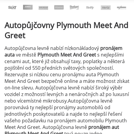
Autopůjčovny
Plymouth Meet And
Greet
Autopůjčovna levně nabízí nízkonákladový
pronájem
auta
ve městě
Plymouth Meet And Greet
s nejlepšími
cenami aut, které již obsahují taxy, poplatky a některá
pojištění od 550 předních světových společností.
Rezervujte si nízkou cenu pronájmu auta Plymouth
Meet And Greet bezpečně online a máte možnost získat
on-line slevu. Autopůjčovna levně nabízí široký výběr
vozidel z možností levných a nenáročných až po luxusní
nebo vícemístné mikrobusy.Autopůjčovna levně
porovnává ty nejlepší pronájmy automobilů od
jednotlivých poskytovatelů a najde to nejlepší řešení
vašeho požadavku na pronájem automobilu Plymouth
Meet And Greet. Autopůjčovna levně
pronájem aut
Plymouth Meet And Greet
trvá pouze jedno