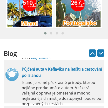
přibližně 9 km od centra Alicante.
číst :
celý článek
Pronájem auta na letišti Lefkada: Kompletní
průvodce
Půjčení auta na letišti Lefkada je skvělý
způsob, jak prozkoumat ostrov podle
vlastních představ.
Blog
číst :
celý článek
Půjčení auta v Keflavíku na letišti a cestování
po Islandu
Island je země překrásné přírody, kterou
nejlépe prozkoumáte autem. Veškerá
veřejná doprava je omezená a mnoho
nejkrásnějších míst je dostupných pouze po
nezpevněných cestách.