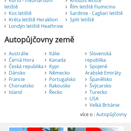
Korfu - mezinárodní
Rhodos letiště
letiště
Řím letiště Fiumicino
Kos letiště
Sardinie - Cagliari letiště
Kréta letiště Heraklion
Split letiště
Londýn letiště Heathrow
Autopůjčovny
země
Austrálie
Itálie
Slovenská
Černá Hora
Kanada
republika
Česká republika
Kypr
Spojené
Dánsko
Německo
Arabské Emiráty
Francie
Portugalsko
Španělsko
Chorvatsko
Rakousko
Švýcarsko
Island
Řecko
Turecko
USA
Pronájem auta na letišti Alicante
Velká Británie
Půjčení auta na letišti v Alicante je výborný
způsob, jak pohodlně objevovat město i jeho
více o :
Autopůjčovny
okolí. Letiště Alicante-Elche, hlavní vstupní
brána do regionu Costa Blanca, se nachází