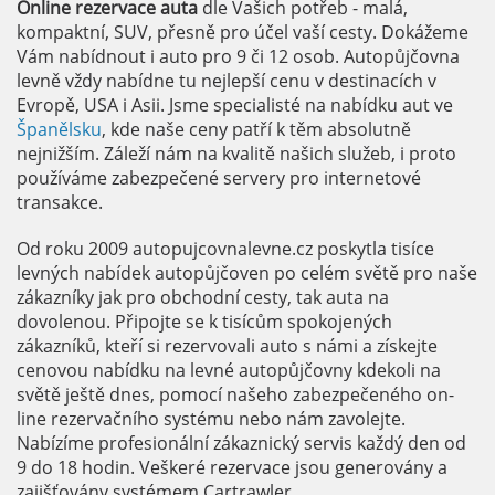
Online rezervace auta
dle Vašich potřeb - malá,
kompaktní, SUV, přesně pro účel vaší cesty. Dokážeme
Vám nabídnout i auto pro 9 či 12 osob. Autopůjčovna
levně vždy nabídne tu nejlepší cenu v destinacích v
Evropě, USA i Asii. Jsme specialisté na nabídku aut ve
Španělsku
, kde naše ceny patří k těm absolutně
nejnižším. Záleží nám na kvalitě našich služeb, i proto
používáme zabezpečené servery pro internetové
transakce.
Od roku 2009 autopujcovnalevne.cz poskytla tisíce
levných nabídek autopůjčoven po celém světě pro naše
zákazníky jak pro obchodní cesty, tak auta na
dovolenou. Připojte se k tisícům spokojených
zákazníků, kteří si rezervovali auto s námi a získejte
cenovou nabídku na levné autopůjčovny kdekoli na
světě ještě dnes, pomocí našeho zabezpečeného on-
line rezervačního systému nebo nám zavolejte.
Nabízíme profesionální zákaznický servis každý den od
9 do 18 hodin. Veškeré rezervace jsou generovány a
zajišťovány systémem Cartrawler