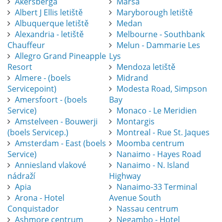
Akersberga
Marsa
Albert J Ellis letiště
Maryborough letiště
Albuquerque letiště
Medan
Alexandria - letiště
Melbourne - Southbank
Chauffeur
Melun - Dammarie Les
Allegro Grand Pineapple
Lys
Resort
Mendoza letiště
Almere - (boels
Midrand
Servicepoint)
Modesta Road, Simpson
Amersfoort - (boels
Bay
Service)
Monaco - Le Meridien
Amstelveen - Bouwerji
Montargis
(boels Servicep.)
Montreal - Rue St. Jaques
Amsterdam - East (boels
Moomba centrum
Service)
Nanaimo - Hayes Road
Anniesland vlakové
Nanaimo - N. Island
nádraží
Highway
Apia
Nanaimo-33 Terminal
Arona - Hotel
Avenue South
Conquistador
Nassau centrum
Ashmore centrum
Negambo - Hotel