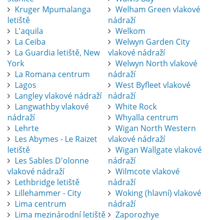
Kruger Mpumalanga
Welham Green vlakové
letiště
nádraží
L'aquila
Welkom
La Ceiba
Welwyn Garden City
La Guardia letiště, New
vlakové nádraží
York
Welwyn North vlakové
La Romana centrum
nádraží
Lagos
West Byfleet vlakové
Langley vlakové nádraží
nádraží
Langwathby vlakové
White Rock
nádraží
Whyalla centrum
Lehrte
Wigan North Western
Les Abymes - Le Raizet
vlakové nádraží
letiště
Wigan Wallgate vlakové
Les Sables D'olonne
nádraží
vlakové nádraží
Wilmcote vlakové
Lethbridge letiště
nádraží
Lillehammer - City
Woking (hlavní) vlakové
Lima centrum
nádraží
Lima mezinárodní letiště
Zaporozhye