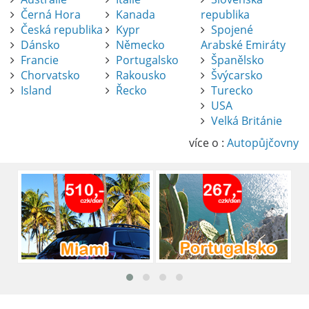
Černá Hora
Kanada
republika
Česká republika
Kypr
Spojené
Dánsko
Německo
Arabské Emiráty
Francie
Portugalsko
Španělsko
Chorvatsko
Rakousko
Švýcarsko
Island
Řecko
Turecko
USA
Pronájem auta na letišti Alicante
Velká Británie
Půjčení auta na letišti v Alicante je výborný
způsob, jak pohodlně objevovat město i jeho
více o :
Autopůjčovny
okolí. Letiště Alicante-Elche, hlavní vstupní
brána do regionu Costa Blanca, se nachází
přibližně 9 km od centra Alicante.
číst :
celý článek
Pronájem auta na letišti Lefkada: Kompletní
průvodce
Půjčení auta na letišti Lefkada je skvělý
způsob, jak prozkoumat ostrov podle
vlastních představ.