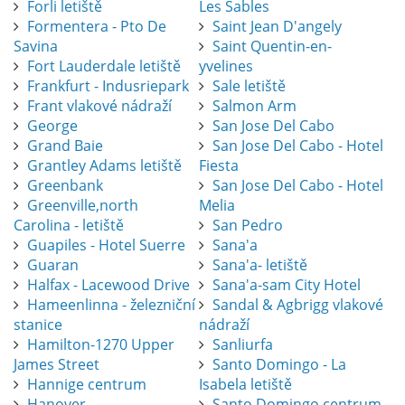
Forli letiště
Les Sables
Formentera - Pto De
Saint Jean D'angely
Savina
Saint Quentin-en-
Fort Lauderdale letiště
yvelines
Frankfurt - Indusriepark
Sale letiště
Frant vlakové nádraží
Salmon Arm
George
San Jose Del Cabo
Grand Baie
San Jose Del Cabo - Hotel
Grantley Adams letiště
Fiesta
Greenbank
San Jose Del Cabo - Hotel
Greenville,north
Melia
Carolina - letiště
San Pedro
Guapiles - Hotel Suerre
Sana'a
Guaran
Sana'a- letiště
Halfax - Lacewood Drive
Sana'a-sam City Hotel
Hameenlinna - železniční
Sandal & Agbrigg vlakové
stanice
nádraží
Hamilton-1270 Upper
Sanliurfa
James Street
Santo Domingo - La
Hannige centrum
Isabela letiště
Hanover
Santo Domingo centrum