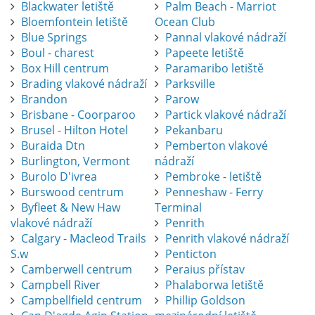
Blackwater letiště
Palm Beach - Marriot
Bloemfontein letiště
Ocean Club
Blue Springs
Pannal vlakové nádraží
Boul - charest
Papeete letiště
Box Hill centrum
Paramaribo letiště
Brading vlakové nádraží
Parksville
Brandon
Parow
Brisbane - Coorparoo
Partick vlakové nádraží
Brusel - Hilton Hotel
Pekanbaru
Buraida Dtn
Pemberton vlakové
Burlington, Vermont
nádraží
Burolo D'ivrea
Pembroke - letiště
Burswood centrum
Penneshaw - Ferry
Byfleet & New Haw
Terminal
vlakové nádraží
Penrith
Calgary - Macleod Trails
Penrith vlakové nádraží
S.w
Penticton
Camberwell centrum
Peraius přístav
Campbell River
Phalaborwa letiště
Campbellfield centrum
Phillip Goldson