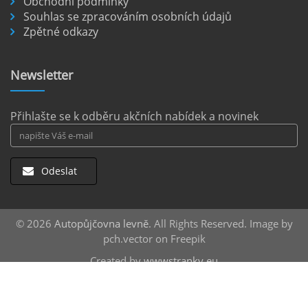
Obchodní podmínky
Souhlas se zpracováním osobních údajů
Letiště Berlín Brandenburg (BER) je hlavním
Zpětné odkazy
dopravním uzlem pro cestovatele mířící do
německého hlavního města i širšího okolí.
Pokud plánujete pohybovat se po Berlíně a
Newsletter
okolních regionech bez omezení, pronájem
auta přímo na letišti je ideální volbou.
číst :
celý článek
Přihlašte se k odběru akčních nabídek a novinek
Odeslat
© 2026
Autopůjčovna levně
. All Rights Reserved. Image by
pch.vector on Freepik
Created by
wwwstranky.eu
Střešní boxy
za nejlepší ceny |