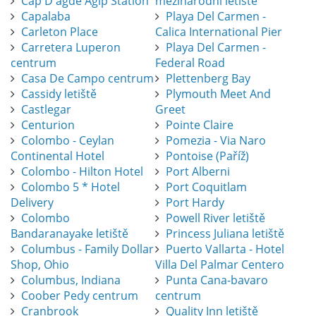
Cap D'agde Agip Station
mezinárodní letiště
Capalaba
Playa Del Carmen -
Carleton Place
Calica International Pier
Carretera Luperon
Playa Del Carmen -
centrum
Federal Road
Casa De Campo centrum
Plettenberg Bay
Cassidy letiště
Plymouth Meet And
Castlegar
Greet
Centurion
Pointe Claire
Colombo - Ceylan
Pomezia - Via Naro
Continental Hotel
Pontoise (Paříž)
Colombo - Hilton Hotel
Port Alberni
Colombo 5 * Hotel
Port Coquitlam
Delivery
Port Hardy
Colombo
Powell River letiště
Bandaranayake letiště
Princess Juliana letiště
Columbus - Family Dollar
Puerto Vallarta - Hotel
Shop, Ohio
Villa Del Palmar Centero
Columbus, Indiana
Punta Cana-bavaro
Coober Pedy centrum
centrum
Cranbrook
Quality Inn letiště