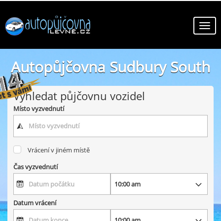
Autopůjčovna Sudbury South
online autopůjčovny ve městě Sudbury South
Vyhledat půjčovnu vozidel
Místo vyzvednutí
Vrácení v jiném místě
Čas vyzvednutí
Datum vrácení