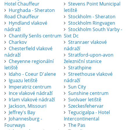
Hotel Chauffeur
Stevens Point Municipal
Hurghada - Sheraton
letiště
Road Chauffeur
Stockholm - Sheraton
Hyndland vlakové
Stockholm Ringvagen
nádraží
Stockholm South Varby -
Chantilly Senlis centrum
Sixt Dc
Charkov
Stranraer vlakové
Chesterfield vlakové
nádraží
nádraží
Stratford-upon-avon
Cheyenne regionální
železniční stanice
letiště
Strathpine
Idaho - Coeur D'alene
Streethouse vlakové
Iguazu letiště
nádraží
Imperatriz centrum
Sun City
Ince vlakové nádraží
Sunshine centrum
Irlam vlakové nádraží
Svolvaer letiště
Jackson, Missouri
Szeckesfehervar
Jeffrey's Bay
Tegucigalpa - Hotel
Johannesburg -
Intercontinental
Fourways
The Pas