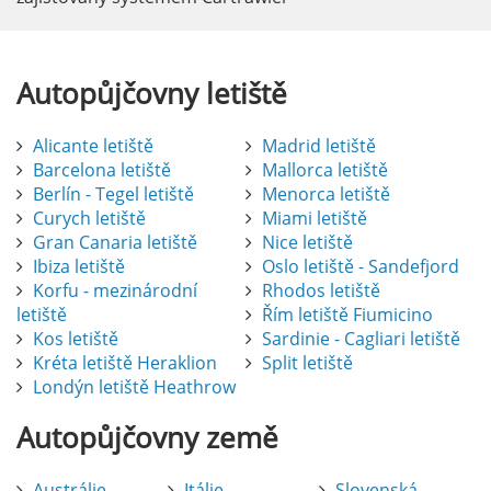
Autopůjčovny
letiště
Alicante letiště
Madrid letiště
Barcelona letiště
Mallorca letiště
Berlín - Tegel letiště
Menorca letiště
Curych letiště
Miami letiště
Gran Canaria letiště
Nice letiště
Ibiza letiště
Oslo letiště - Sandefjord
Korfu - mezinárodní
Rhodos letiště
letiště
Řím letiště Fiumicino
Kos letiště
Sardinie - Cagliari letiště
Kréta letiště Heraklion
Split letiště
Londýn letiště Heathrow
Autopůjčovny
země
Austrálie
Itálie
Slovenská