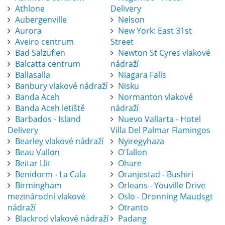
Athlone
Delivery
Aubergenville
Nelson
Aurora
New York: East 31st
Aveiro centrum
Street
Bad Salzuflen
Newton St Cyres vlakové
Balcatta centrum
nádraží
Ballasalla
Niagara Falls
Banbury vlakové nádraží
Nisku
Banda Aceh
Normanton vlakové
Banda Aceh letiště
nádraží
Barbados - Island
Nuevo Vallarta - Hotel
Delivery
Villa Del Palmar Flamingos
Bearley vlakové nádraží
Nyiregyhaza
Beau Vallon
O'fallon
Beitar Llit
Ohare
Benidorm - La Cala
Oranjestad - Bushiri
Birmingham
Orleans - Youville Drive
mezinárodní vlakové
Oslo - Dronning Maudsgt
nádraží
Otranto
Blackrod vlakové nádraží
Padang