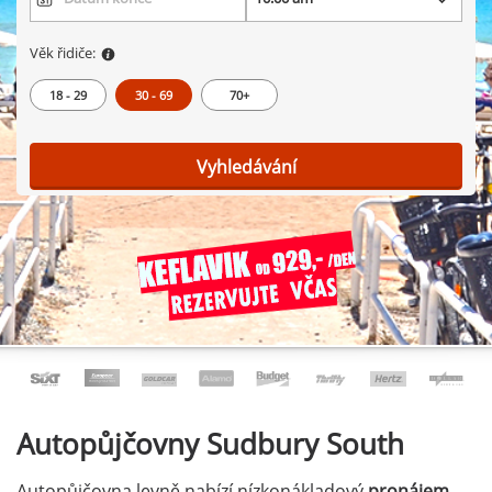
Věk řidiče:
18 - 29
30 - 69
70+
Vyhledávání
Autopůjčovny
Sudbury South
Autopůjčovna levně nabízí nízkonákladový
pronájem