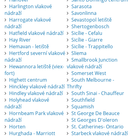
Harlington vlakové
Sarasota
nádraží
Savonlinna
Harrogate vlakové
Sevastopol letiště
nádraží
Shertogenbosch
Hatfield vlakové nádraží
Sicílie - Cefalu
Hay River
Sicílie - Giarre
Hemavan - letiště
Sicílie - Trappitello
Hertford severní vlakové
Sliema
nádraží
Smallbrook Junction
Hewannora letiště (viex-
vlakové nádraží
fort)
Somerset West
Highett centrum
South Melbourne -
Hinckley vlakové nádraží
Thrifty
Hindley vlakové nádraží
South Sinai - Chauffeur
Holyhead vlakové
Southfield
nádraží
Squamish
Hornbeam Park vlakové
St George De Beauce
nádraží
St Georges D'oleron
Horten
St. Catherines- Ontario
Hurghada - Marriott
Starbeck vlakové nádraží