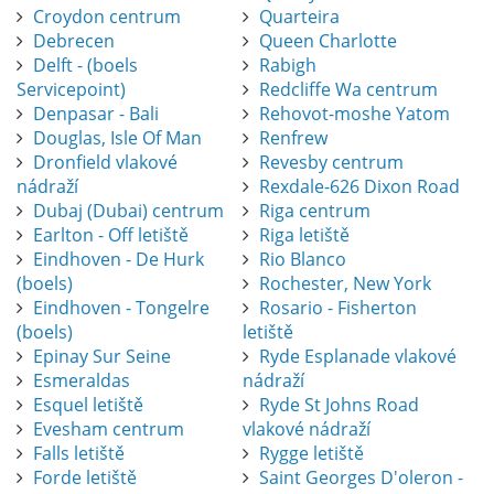
Croydon centrum
Quarteira
Debrecen
Queen Charlotte
Delft - (boels
Rabigh
Servicepoint)
Redcliffe Wa centrum
Denpasar - Bali
Rehovot-moshe Yatom
Douglas, Isle Of Man
Renfrew
Dronfield vlakové
Revesby centrum
nádraží
Rexdale-626 Dixon Road
Dubaj (Dubai) centrum
Riga centrum
Earlton - Off letiště
Riga letiště
Eindhoven - De Hurk
Rio Blanco
(boels)
Rochester, New York
Eindhoven - Tongelre
Rosario - Fisherton
(boels)
letiště
Epinay Sur Seine
Ryde Esplanade vlakové
Esmeraldas
nádraží
Esquel letiště
Ryde St Johns Road
Evesham centrum
vlakové nádraží
Falls letiště
Rygge letiště
Forde letiště
Saint Georges D'oleron -