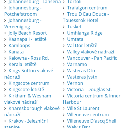
Johannesburg - Lanseria
Tortoli
Johannesburg -
Trafalgon centrum
Potchefstroom
Trou D Eau Douce -
Johannesburg -
Touessrok Hotel
Vereeniging
Tusket
Jolly Beach Resort
Umhlanga Ridge
Kaanapali - letiště
Umtata
Kamloops
Val Dor letiště
Kanata
Valley vlakové nádraží
Kelowna - Ross Rd.
Vancouver - Pan Pacific
Kerala letiště
Varnamo
Kings Sutton vlakové
Vasteras Dtn
nádraží
Vasteras Jvstn
Kingscote centrum
Vernon
Kingscote letiště
Victoria - Douglas St.
Kirkham & Wesham
Victoria centrum & Inner
vlakové nádraží
Harbour
Knaresborough vlakové
Ville St Laurent
nádraží
Villeneuve centrum
Krakov - železniční
Villeneuve D'ascq Shell
stanice
Walvis Bay