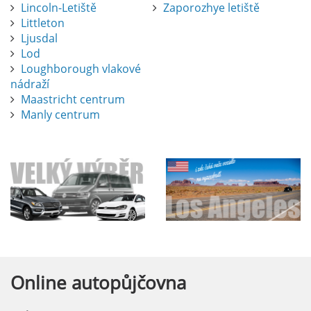
Lincoln-Letiště
Zaporozhye letiště
Littleton
Ljusdal
Lod
Loughborough vlakové
nádraží
Maastricht centrum
Manly centrum
Online
autopůjčovna