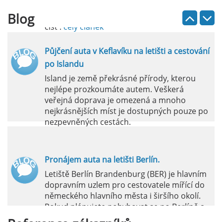
Blog
číst :
celý článek
Půjčení auta v Keflavíku na letišti a cestování
po Islandu
Island je země překrásné přírody, kterou
nejlépe prozkoumáte autem. Veškerá
veřejná doprava je omezená a mnoho
nejkrásnějších míst je dostupných pouze po
nezpevněných cestách.
číst :
celý článek
Pronájem auta na letišti Berlín.
Letiště Berlín Brandenburg (BER) je hlavním
dopravním uzlem pro cestovatele mířící do
německého hlavního města i širšího okolí.
Pokud plánujete pohybovat se po Berlíně a
okolních regionech bez omezení, pronájem