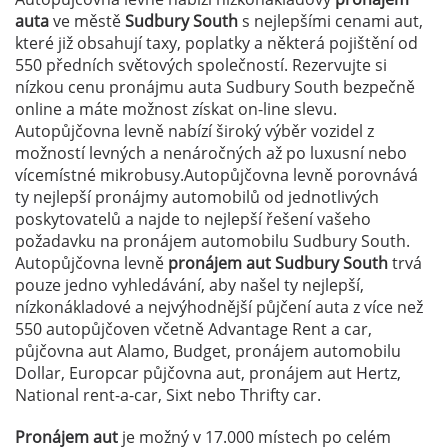
auta
ve městě
Sudbury South
s nejlepšími cenami aut,
které již obsahují taxy, poplatky a některá pojištění od
550 předních světových společností. Rezervujte si
nízkou cenu pronájmu auta Sudbury South bezpečně
online a máte možnost získat on-line slevu.
Autopůjčovna levně nabízí široký výběr vozidel z
možností levných a nenáročných až po luxusní nebo
vícemístné mikrobusy.Autopůjčovna levně porovnává
ty nejlepší pronájmy automobilů od jednotlivých
poskytovatelů a najde to nejlepší řešení vašeho
požadavku na pronájem automobilu Sudbury South.
Autopůjčovna levně
pronájem aut Sudbury South
trvá
pouze jedno vyhledávání, aby našel ty nejlepší,
nízkonákladové a nejvýhodnější půjčení auta z více než
550 autopůjčoven včetně Advantage Rent a car,
půjčovna aut Alamo, Budget, pronájem automobilu
Dollar, Europcar půjčovna aut, pronájem aut Hertz,
National rent-a-car, Sixt nebo Thrifty car.
Pronájem aut
je možný v 17.000 místech po celém