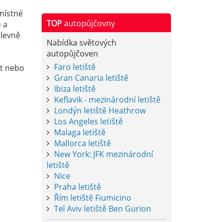
místné
TOP
autopůjčovny
 a
 levně
Nabídka světových
autopůjčoven
Faro letiště
xt nebo
Gran Canaria letiště
Ibiza letiště
Keflavik - mezinárodní letiště
Londýn letiště Heathrow
Los Angeles letiště
Malaga letiště
Mallorca letiště
New York: JFK mezinárodní
letiště
Nice
Praha letiště
Řím letiště Fiumicino
Tel Aviv letiště Ben Gurion