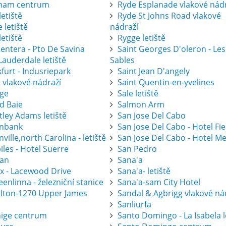
ham centrum
Ryde Esplanade vlakové nád
letiště
Ryde St Johns Road vlakové
 letiště
nádraží
letiště
Rygge letiště
entera - Pto De Savina
Saint Georges D'oleron - Les
Lauderdale letiště
Sables
furt - Indusriepark
Saint Jean D'angely
 vlakové nádraží
Saint Quentin-en-yvelines
ge
Sale letiště
d Baie
Salmon Arm
tley Adams letiště
San Jose Del Cabo
nbank
San Jose Del Cabo - Hotel Fi
ville,north Carolina - letiště
San Jose Del Cabo - Hotel Me
les - Hotel Suerre
San Pedro
an
Sana'a
ax - Lacewood Drive
Sana'a- letiště
nlinna - železniční stanice
Sana'a-sam City Hotel
lton-1270 Upper James
Sandal & Agbrigg vlakové ná
Sanliurfa
ige centrum
Santo Domingo - La Isabela l