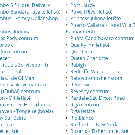
mbo 5 * Hotel Delivery
Port Hardy
mbo Bandaranayake letiště
Powell River letiště
mbus - Family Dollar Shop,
Princess Juliana letiště
Puerto Vallarta - Hotel Villa 
mbus, Indiana
Palmar Centero
er Pedy centrum
Punta Cana-bavaro centrum
brook
Quality Inn letiště
don centrum
Quarteira
ecen
Queen Charlotte
 - (boels Servicepoint)
Rabigh
sar - Bali
Redcliffe Wa centrum
as, Isle Of Man
Rehovot-moshe Yatom
ield vlakové nádraží
Renfrew
j (Dubai) centrum
Revesby centrum
on - Off letiště
Rexdale-626 Dixon Road
hoven - De Hurk (boels)
Riga centrum
oven - Tongelre (boels)
Riga letiště
ay Sur Seine
Rio Blanco
raldas
Rochester, New York
l letiště
Rosario - Fisherton letiště