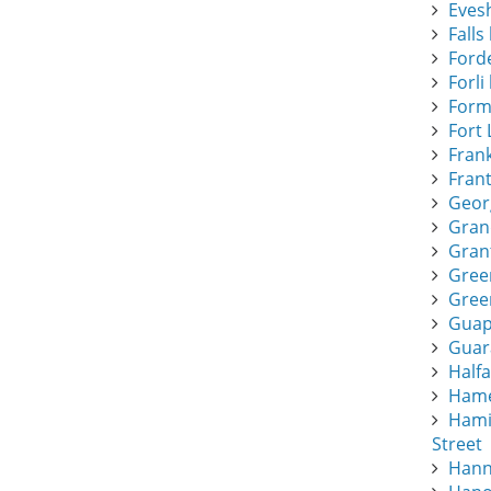
Eves
Falls 
Forde
Forli 
Form
Fort 
Frank
Frant
Geor
Gran
Gran
Gree
Green
Guapi
Guar
Half
Hamee
Hami
Street
Hann