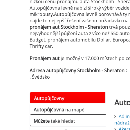
nízkou cenu pronájmu auta Stockholm - Sherat
Autopůjčovna levně nabízí široký výběr vozid
mikrobusy.Autopůjčovna levně porovnává ty n
najde to nejlepší řešení vašeho požadavku n
pronájem aut Stockholm - Sheraton
trvá pouze
nejvýhodnější půjčení auta z více než 550 au
Budget, pronájem automobilu Dollar, Europcar
Thrifty car.
Pronájem aut
je možný v 17.000 místech po ce
Adresa autopůjčovny Stockholm - Sheraton :
, Švédsko
Autopůjčovny
Aut
Autopůjčovna
na mapě
Adlin
Můžete
také hledat
nádraž
Aker