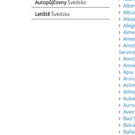
Autopůjčovny
Švédsko
Albert
Albu
Letiště
Švédsko
Alexa
Alle
Almer
Amers
Amst
Service
Amst
Anni
Apia
Aron
Ashm
Athl
Aube
Auro
Avei
Bad S
Balc
Balla