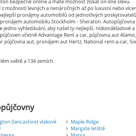
on bezpečně online a máte možnost získat on-line slevu.
el z možností levných a nenáročných až po luxusní nebo více
ejlepší pronájmy automobilů od jednotlivých poskytovatelů
a pronájem automobilu Stockholm - Sheraton. Autopůjčovna
 jedno vyhledávání, aby našel ty nejlepší, nízkonákladové a
topůjčoven včetně Advantage Rent a car, půjčovna aut Alamo,
 půjčovna aut, pronájem aut Hertz, National rent-a-car, Si
lém světě a 134 zemích.
opůjčovny
gton (lancashire) vlakové
Maple Ridge
í
Margate letiště
sberga
Marsa