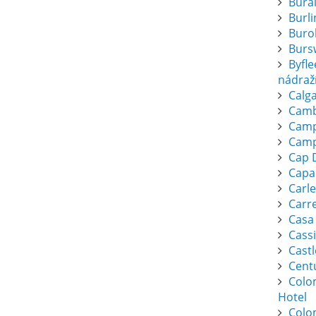
Bura
Burl
Buro
Burs
Byfl
nádraž
Calga
Camb
Camp
Camp
Cap 
Capa
Carl
Carr
Casa
Cassi
Cast
Cent
Colo
Hotel
Colo