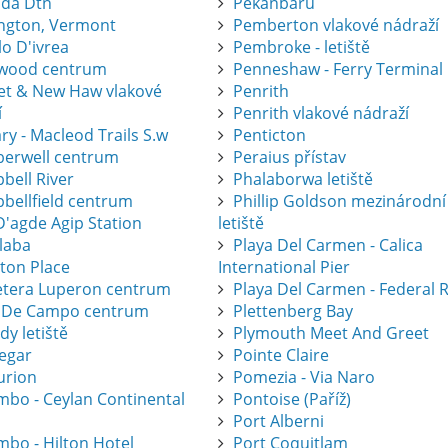
ida Dtn
Pekanbaru
ington, Vermont
Pemberton vlakové nádraží
lo D'ivrea
Pembroke - letiště
wood centrum
Penneshaw - Ferry Terminal
eet & New Haw vlakové
Penrith
í
Penrith vlakové nádraží
ry - Macleod Trails S.w
Penticton
erwell centrum
Peraius přístav
bell River
Phalaborwa letiště
bellfield centrum
Phillip Goldson mezinárodní
D'agde Agip Station
letiště
laba
Playa Del Carmen - Calica
eton Place
International Pier
etera Luperon centrum
Playa Del Carmen - Federal 
 De Campo centrum
Plettenberg Bay
dy letiště
Plymouth Meet And Greet
legar
Pointe Claire
urion
Pomezia - Via Naro
mbo - Ceylan Continental
Pontoise (Paříž)
Port Alberni
mbo - Hilton Hotel
Port Coquitlam