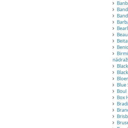
Banb
Band
Band
Barba
Bearl
Beau
Beita
Beni
Birm
nádraž
Blac
Black
Bloem
Blue
Boul 
Box 
Brad
Bran
Bris
Bruse