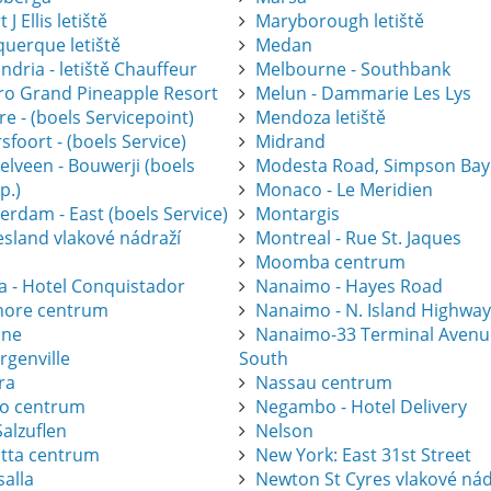
 J Ellis letiště
Maryborough letiště
querque letiště
Medan
ndria - letiště Chauffeur
Melbourne - Southbank
gro Grand Pineapple Resort
Melun - Dammarie Les Lys
e - (boels Servicepoint)
Mendoza letiště
foort - (boels Service)
Midrand
elveen - Bouwerji (boels
Modesta Road, Simpson Bay
p.)
Monaco - Le Meridien
erdam - East (boels Service)
Montargis
esland vlakové nádraží
Montreal - Rue St. Jaques
Moomba centrum
a - Hotel Conquistador
Nanaimo - Hayes Road
ore centrum
Nanaimo - N. Island Highwa
one
Nanaimo-33 Terminal Avenu
rgenville
South
ra
Nassau centrum
ro centrum
Negambo - Hotel Delivery
alzuflen
Nelson
atta centrum
New York: East 31st Street
salla
Newton St Cyres vlakové nád