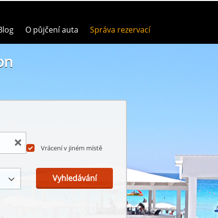
Blog
O půjčení auta
Správa rezervací
on
Vrácení v jiném místě
Vyhledávání