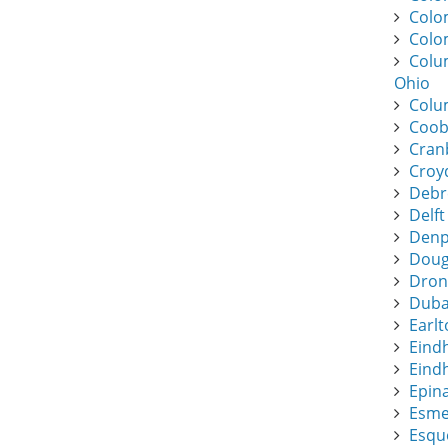
Colo
Colo
Colu
Ohio
Colu
Coob
Cran
Croy
Debr
Delft
Denpa
Dougl
Dronf
Duba
Earlt
Eind
Eindh
Epin
Esme
Esque