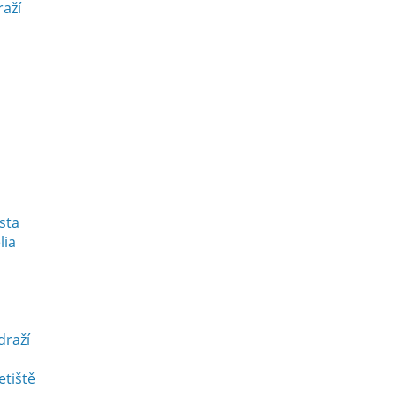
raží
esta
lia
draží
etiště