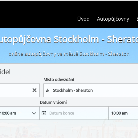
Úvod
Autopůjčovny
utopůjčovna Stockholm - Sherat
online autopůjčovny ve městě Stockholm - Sheraton
idel
Místo odevzdání
Datum vrácení