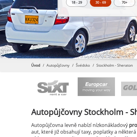
18 - 29
30 - 69
70+
Úvod
Autopůjčovny
Švédsko
Stockholm - Sheraton
Autopůjčovny
Stockholm - S
Autopůjčovna levně nabízí nízkonákladový
pr
aut, které již obsahují taxy, poplatky a někter