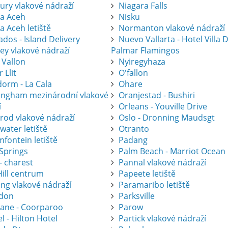
ury vlakové nádraží
Niagara Falls
a Aceh
Nisku
a Aceh letiště
Normanton vlakové nádraží
dos - Island Delivery
Nuevo Vallarta - Hotel Villa 
ey vlakové nádraží
Palmar Flamingos
 Vallon
Nyiregyhaza
r Llit
O'fallon
dorm - La Cala
Ohare
ingham mezinárodní vlakové
Oranjestad - Bushiri
í
Orleans - Youville Drive
krod vlakové nádraží
Oslo - Dronning Maudsgt
water letiště
Otranto
fontein letiště
Padang
 Springs
Palm Beach - Marriot Ocean
- charest
Pannal vlakové nádraží
Hill centrum
Papeete letiště
ing vlakové nádraží
Paramaribo letiště
don
Parksville
bane - Coorparoo
Parow
l - Hilton Hotel
Partick vlakové nádraží