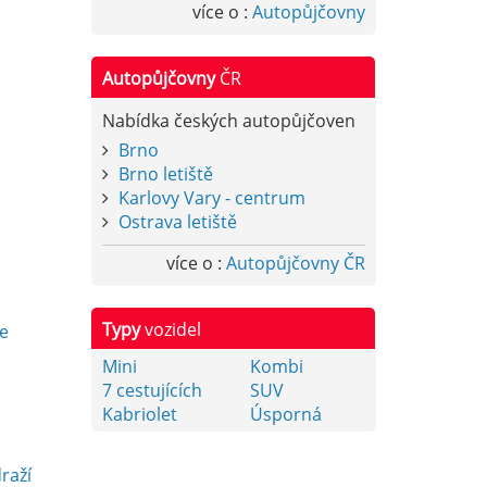
více o :
Autopůjčovny
Autopůjčovny
ČR
Nabídka českých autopůjčoven
Brno
Brno letiště
Karlovy Vary - centrum
Ostrava letiště
více o :
Autopůjčovny ČR
y
Typy
vozidel
e
Mini
Kombi
7 cestujících
SUV
Kabriolet
Úsporná
raží