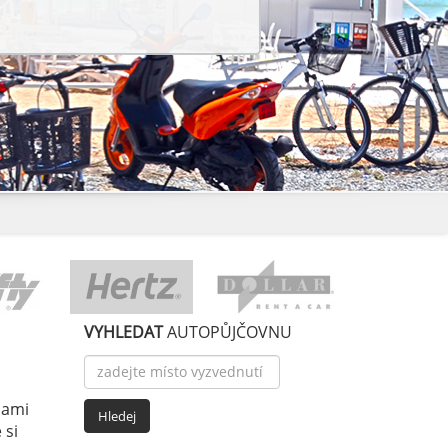
VYHLEDAT
AUTOPŮJČOVNU
nami
 si