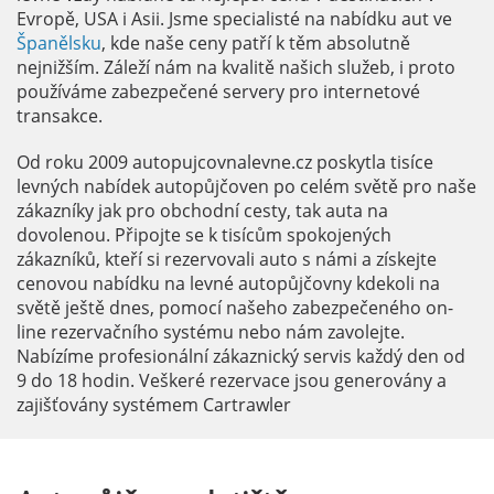
Evropě, USA i Asii. Jsme specialisté na nabídku aut ve
Španělsku
, kde naše ceny patří k těm absolutně
nejnižším. Záleží nám na kvalitě našich služeb, i proto
používáme zabezpečené servery pro internetové
transakce.
Od roku 2009 autopujcovnalevne.cz poskytla tisíce
levných nabídek autopůjčoven po celém světě pro naše
zákazníky jak pro obchodní cesty, tak auta na
dovolenou. Připojte se k tisícům spokojených
zákazníků, kteří si rezervovali auto s námi a získejte
cenovou nabídku na levné autopůjčovny kdekoli na
světě ještě dnes, pomocí našeho zabezpečeného on-
line rezervačního systému nebo nám zavolejte.
Nabízíme profesionální zákaznický servis každý den od
9 do 18 hodin. Veškeré rezervace jsou generovány a
zajišťovány systémem Cartrawler