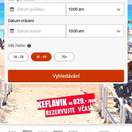
Datum vrácení
Věk řidiče:
18 - 29
30 - 69
70+
Vyhledávání