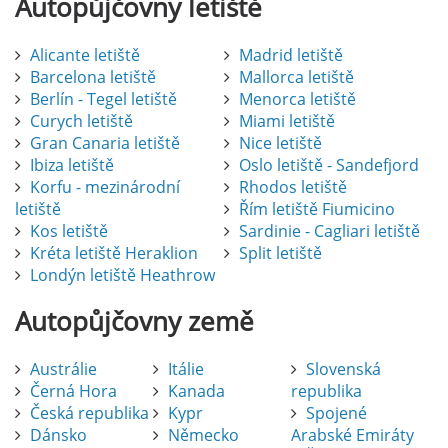
Autopůjčovny
letiště
Alicante letiště
Madrid letiště
Barcelona letiště
Mallorca letiště
Berlín - Tegel letiště
Menorca letiště
Curych letiště
Miami letiště
Gran Canaria letiště
Nice letiště
Ibiza letiště
Oslo letiště - Sandefjord
Korfu - mezinárodní
Rhodos letiště
letiště
Řím letiště Fiumicino
Kos letiště
Sardinie - Cagliari letiště
Kréta letiště Heraklion
Split letiště
Londýn letiště Heathrow
Autopůjčovny
země
Austrálie
Itálie
Slovenská
Černá Hora
Kanada
republika
Česká republika
Kypr
Spojené
Dánsko
Německo
Arabské Emiráty