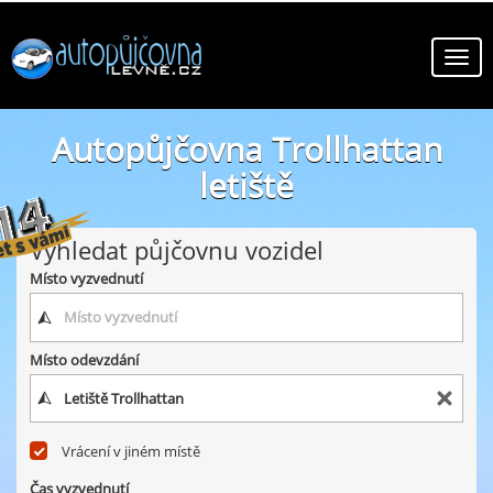
Autopůjčovna Trollhattan
letiště
online autopůjčovny ve městě Trollhattan letiště
Vyhledat půjčovnu vozidel
Místo vyzvednutí
Místo odevzdání
Vrácení v jiném místě
Čas vyzvednutí