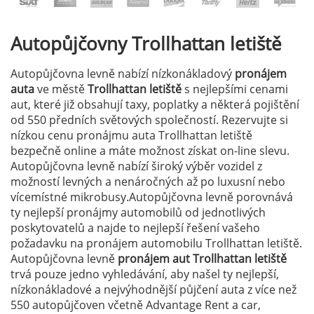
Autopůjčovny
Trollhattan letiště
Autopůjčovna levně nabízí nízkonákladový
pronájem
auta
ve městě
Trollhattan letiště
s nejlepšími cenami
aut, které již obsahují taxy, poplatky a některá pojištění
od 550 předních světových společností. Rezervujte si
nízkou cenu pronájmu auta Trollhattan letiště
bezpečně online a máte možnost získat on-line slevu.
Autopůjčovna levně nabízí široký výběr vozidel z
možností levných a nenáročných až po luxusní nebo
vícemístné mikrobusy.Autopůjčovna levně porovnává
ty nejlepší pronájmy automobilů od jednotlivých
poskytovatelů a najde to nejlepší řešení vašeho
požadavku na pronájem automobilu Trollhattan letiště.
Autopůjčovna levně
pronájem aut Trollhattan letiště
trvá pouze jedno vyhledávání, aby našel ty nejlepší,
nízkonákladové a nejvýhodnější půjčení auta z více než
550 autopůjčoven včetně Advantage Rent a car,