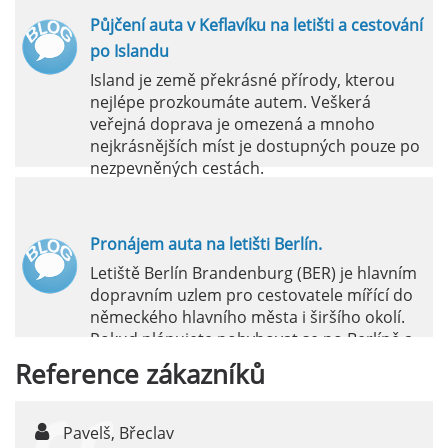
Půjčení auta v Keflavíku na letišti a cestování
po Islandu
Island je země překrásné přírody, kterou
nejlépe prozkoumáte autem. Veškerá
veřejná doprava je omezená a mnoho
nejkrásnějších míst je dostupných pouze po
nezpevněných cestách.
číst :
celý článek
Pronájem auta na letišti Berlín.
Letiště Berlín Brandenburg (BER) je hlavním
dopravním uzlem pro cestovatele mířící do
německého hlavního města i širšího okolí.
Pokud plánujete pohybovat se po Berlíně a
okolních regionech bez omezení, pronájem
Reference
zákazníků
auta přímo na letišti je ideální volbou.
číst :
celý článek
Pavelš, Břeclav
j