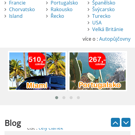
Francie
Portugalsko
Španělsko
Chorvatsko
Rakousko
Švýcarsko
Island
Řecko
Turecko
USA
Pronájem auta na letišti Alicante
Velká Británie
Půjčení auta na letišti v Alicante je výborný
způsob, jak pohodlně objevovat město i jeho
více o :
Autopůjčovny
okolí. Letiště Alicante-Elche, hlavní vstupní
brána do regionu Costa Blanca, se nachází
přibližně 9 km od centra Alicante.
číst :
celý článek
Pronájem auta na letišti Lefkada: Kompletní
průvodce
Půjčení auta na letišti Lefkada je skvělý
způsob, jak prozkoumat ostrov podle
vlastních představ.
Blog
číst :
celý článek