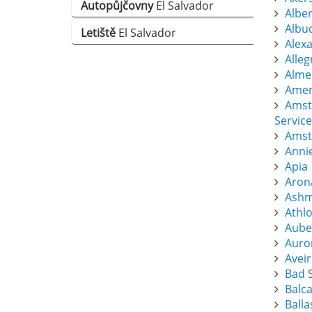
Autopůjčovny
El Salvador
Albert
Albu
Letiště
El Salvador
Alexa
Alle
Almer
Amers
Amst
Service
Amst
Anni
Apia
Aron
Ashm
Athl
Aube
Auro
Avei
Bad S
Balc
Balla