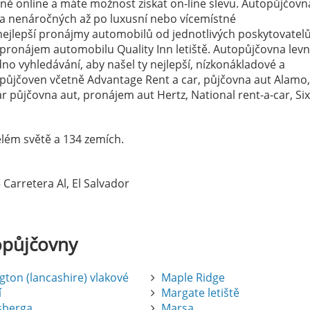
ně online a máte možnost získat on-line slevu. Autopůjčovn
h a nenáročných až po luxusní nebo vícemístné
ejlepší pronájmy automobilů od jednotlivých poskytovatelů
 pronájem automobilu Quality Inn letiště. Autopůjčovna lev
no vyhledávání, aby našel ty nejlepší, nízkonákladové a
topůjčoven včetně Advantage Rent a car, půjčovna aut Alamo,
 půjčovna aut, pronájem aut Hertz, National rent-a-car, Si
lém světě a 134 zemích.
 Carretera Al, El Salvador
opůjčovny
gton (lancashire) vlakové
Maple Ridge
í
Margate letiště
sberga
Marsa