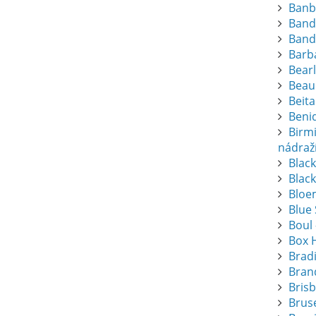
Banb
Band
Band
Barba
Bearl
Beau
Beita
Beni
Birm
nádraž
Blac
Black
Bloem
Blue
Boul 
Box 
Brad
Bran
Bris
Bruse