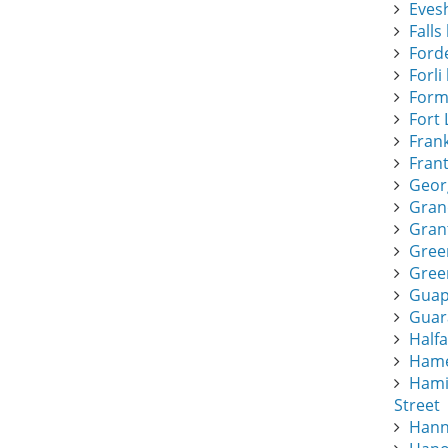
Eves
Falls 
Forde
Forli 
Form
Fort 
Frank
Frant
Geor
Gran
Gran
Gree
Green
Guapi
Guar
Half
Hamee
Hami
Street
Hann