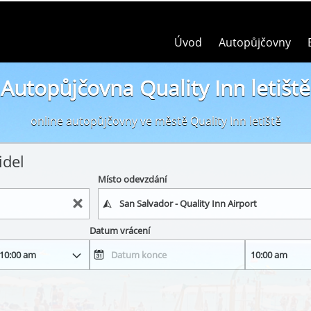
Úvod
Autopůjčovny
Autopůjčovna Quality Inn letiště
online autopůjčovny ve městě Quality Inn letiště
idel
Místo odevzdání
Datum vrácení