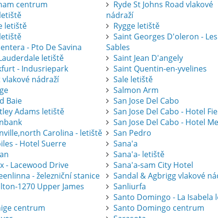
ham centrum
Ryde St Johns Road vlakové
letiště
nádraží
 letiště
Rygge letiště
letiště
Saint Georges D'oleron - Les
entera - Pto De Savina
Sables
Lauderdale letiště
Saint Jean D'angely
furt - Indusriepark
Saint Quentin-en-yvelines
 vlakové nádraží
Sale letiště
ge
Salmon Arm
d Baie
San Jose Del Cabo
tley Adams letiště
San Jose Del Cabo - Hotel Fi
nbank
San Jose Del Cabo - Hotel Me
ville,north Carolina - letiště
San Pedro
les - Hotel Suerre
Sana'a
an
Sana'a- letiště
ax - Lacewood Drive
Sana'a-sam City Hotel
nlinna - železniční stanice
Sandal & Agbrigg vlakové ná
lton-1270 Upper James
Sanliurfa
Santo Domingo - La Isabela l
ige centrum
Santo Domingo centrum