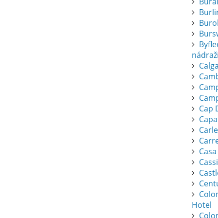
Bura
Burl
Buro
Burs
Byfl
nádraž
Calga
Camb
Camp
Camp
Cap 
Capa
Carl
Carr
Casa
Cassi
Cast
Cent
Colo
Hotel
Colo