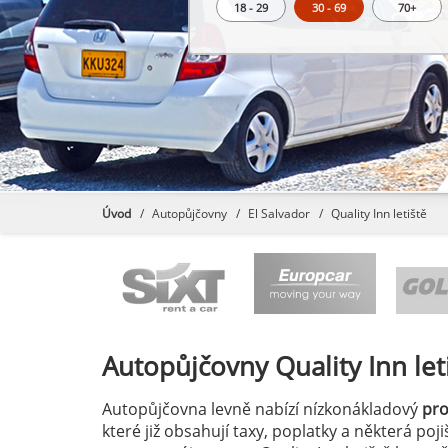
18 - 29
30 - 69
70+
Úvod
Autopůjčovny
El Salvador
Quality Inn letiště
Autopůjčovny
Quality Inn let
Autopůjčovna levně nabízí nízkonákladový
pr
které již obsahují taxy, poplatky a některá po