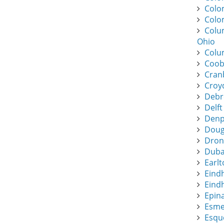
Colo
Colo
Colu
Ohio
Colu
Coob
Cran
Croy
Debr
Delft
Denpa
Dougl
Dronf
Duba
Earlt
Eind
Eindh
Epin
Esme
Esque