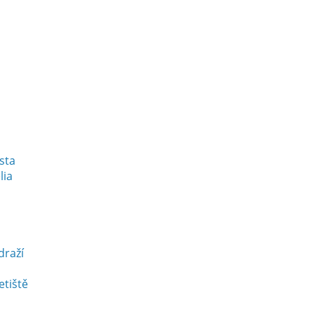
esta
lia
draží
etiště