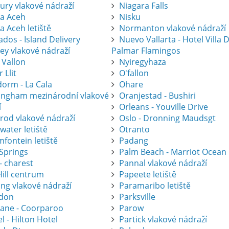
ury vlakové nádraží
Niagara Falls
a Aceh
Nisku
a Aceh letiště
Normanton vlakové nádraží
dos - Island Delivery
Nuevo Vallarta - Hotel Villa 
ey vlakové nádraží
Palmar Flamingos
 Vallon
Nyiregyhaza
r Llit
O'fallon
dorm - La Cala
Ohare
ingham mezinárodní vlakové
Oranjestad - Bushiri
í
Orleans - Youville Drive
krod vlakové nádraží
Oslo - Dronning Maudsgt
water letiště
Otranto
fontein letiště
Padang
 Springs
Palm Beach - Marriot Ocean
- charest
Pannal vlakové nádraží
Hill centrum
Papeete letiště
ing vlakové nádraží
Paramaribo letiště
don
Parksville
bane - Coorparoo
Parow
l - Hilton Hotel
Partick vlakové nádraží