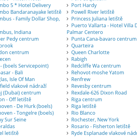
mbo 5 * Hotel Delivery
Port Hardy
mbo Bandaranayake letiště
Powell River letiště
mbus - Family Dollar Shop,
Princess Juliana letiště
Puerto Vallarta - Hotel Villa 
mbus, Indiana
Palmar Centero
er Pedy centrum
Punta Cana-bavaro centrum
brook
Quarteira
don centrum
Queen Charlotte
ecen
Rabigh
 - (boels Servicepoint)
Redcliffe Wa centrum
sar - Bali
Rehovot-moshe Yatom
as, Isle Of Man
Renfrew
ield vlakové nádraží
Revesby centrum
j (Dubai) centrum
Rexdale-626 Dixon Road
on - Off letiště
Riga centrum
hoven - De Hurk (boels)
Riga letiště
oven - Tongelre (boels)
Rio Blanco
ay Sur Seine
Rochester, New York
raldas
Rosario - Fisherton letiště
l letiště
Ryde Esplanade vlakové nád