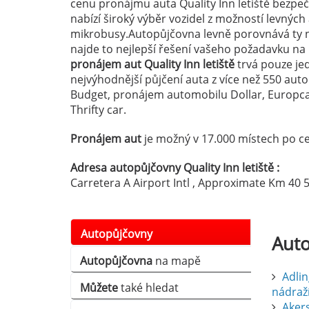
cenu pronájmu auta Quality Inn letiště bezpeč
nabízí široký výběr vozidel z možností levnýc
mikrobusy.Autopůjčovna levně porovnává ty n
najde to nejlepší řešení vašeho požadavku na
pronájem aut Quality Inn letiště
trvá pouze jed
nejvýhodnější půjčení auta z více než 550 au
Budget, pronájem automobilu Dollar, Europcar
Thrifty car.
Pronájem aut
je možný v 17.000 místech po ce
Adresa autopůjčovny Quality Inn letiště :
Carretera A Airport Intl , Approximate Km 40 5
Autopůjčovny
Aut
Autopůjčovna
na mapě
Adlin
Můžete
také hledat
nádraž
Aker