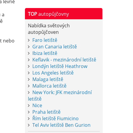
a levně
TOP
autopůjčovny
 a
ně
Nabídka světových
autopůjčoven
Faro letiště
xt nebo
Gran Canaria letiště
Ibiza letiště
Keflavik - mezinárodní letiště
Londýn letiště Heathrow
Los Angeles letiště
Malaga letiště
Mallorca letiště
New York: JFK mezinárodní
letiště
Nice
Praha letiště
Řím letiště Fiumicino
Tel Aviv letiště Ben Gurion