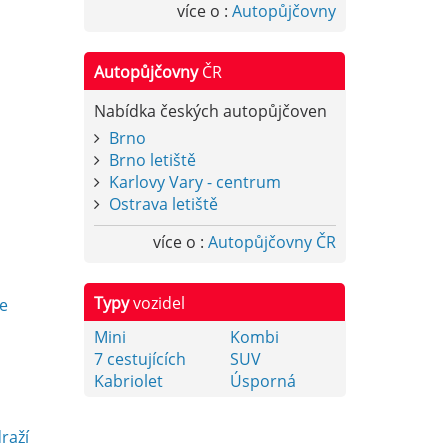
více o :
Autopůjčovny
Autopůjčovny
ČR
Nabídka českých autopůjčoven
Brno
Brno letiště
Karlovy Vary - centrum
Ostrava letiště
více o :
Autopůjčovny ČR
y
Typy
vozidel
e
Mini
Kombi
7 cestujících
SUV
Kabriolet
Úsporná
raží