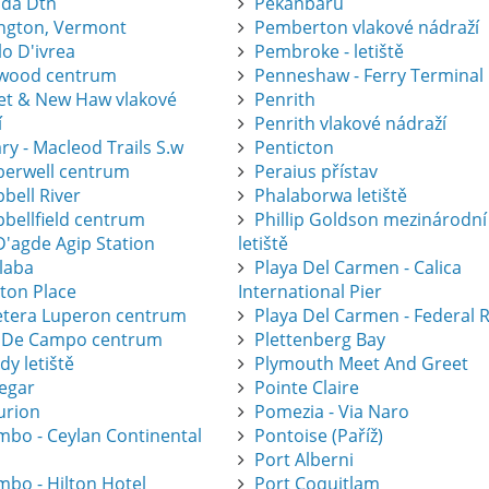
ida Dtn
Pekanbaru
ington, Vermont
Pemberton vlakové nádraží
lo D'ivrea
Pembroke - letiště
wood centrum
Penneshaw - Ferry Terminal
eet & New Haw vlakové
Penrith
í
Penrith vlakové nádraží
ry - Macleod Trails S.w
Penticton
erwell centrum
Peraius přístav
bell River
Phalaborwa letiště
bellfield centrum
Phillip Goldson mezinárodní
D'agde Agip Station
letiště
laba
Playa Del Carmen - Calica
eton Place
International Pier
etera Luperon centrum
Playa Del Carmen - Federal 
 De Campo centrum
Plettenberg Bay
dy letiště
Plymouth Meet And Greet
legar
Pointe Claire
urion
Pomezia - Via Naro
mbo - Ceylan Continental
Pontoise (Paříž)
Port Alberni
mbo - Hilton Hotel
Port Coquitlam