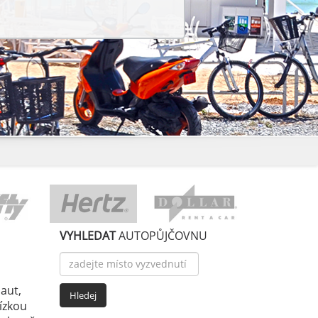
VYHLEDAT
AUTOPŮJČOVNU
aut,
nízkou