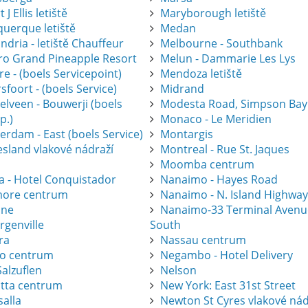
 J Ellis letiště
Maryborough letiště
querque letiště
Medan
ndria - letiště Chauffeur
Melbourne - Southbank
gro Grand Pineapple Resort
Melun - Dammarie Les Lys
e - (boels Servicepoint)
Mendoza letiště
foort - (boels Service)
Midrand
elveen - Bouwerji (boels
Modesta Road, Simpson Bay
p.)
Monaco - Le Meridien
erdam - East (boels Service)
Montargis
esland vlakové nádraží
Montreal - Rue St. Jaques
Moomba centrum
a - Hotel Conquistador
Nanaimo - Hayes Road
ore centrum
Nanaimo - N. Island Highwa
one
Nanaimo-33 Terminal Avenu
rgenville
South
ra
Nassau centrum
ro centrum
Negambo - Hotel Delivery
alzuflen
Nelson
atta centrum
New York: East 31st Street
salla
Newton St Cyres vlakové nád