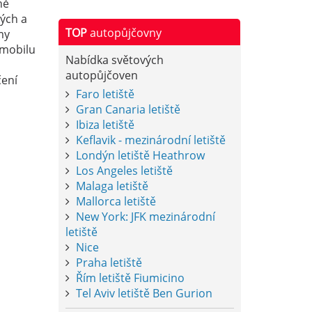
ně
ných a
TOP
autopůjčovny
my
omobilu
Nabídka světových
autopůjčoven
čení
Faro letiště
Gran Canaria letiště
Ibiza letiště
Keflavik - mezinárodní letiště
Londýn letiště Heathrow
Los Angeles letiště
Malaga letiště
Mallorca letiště
New York: JFK mezinárodní
letiště
Nice
Praha letiště
Řím letiště Fiumicino
Tel Aviv letiště Ben Gurion