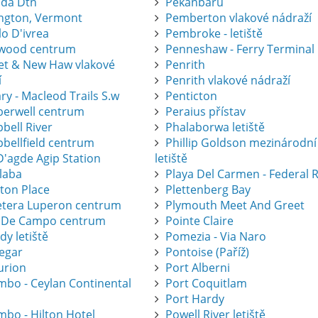
ida Dtn
Pekanbaru
ington, Vermont
Pemberton vlakové nádraží
lo D'ivrea
Pembroke - letiště
wood centrum
Penneshaw - Ferry Terminal
eet & New Haw vlakové
Penrith
í
Penrith vlakové nádraží
ry - Macleod Trails S.w
Penticton
erwell centrum
Peraius přístav
bell River
Phalaborwa letiště
bellfield centrum
Phillip Goldson mezinárodní
D'agde Agip Station
letiště
laba
Playa Del Carmen - Federal 
eton Place
Plettenberg Bay
etera Luperon centrum
Plymouth Meet And Greet
 De Campo centrum
Pointe Claire
dy letiště
Pomezia - Via Naro
legar
Pontoise (Paříž)
urion
Port Alberni
mbo - Ceylan Continental
Port Coquitlam
Port Hardy
mbo - Hilton Hotel
Powell River letiště