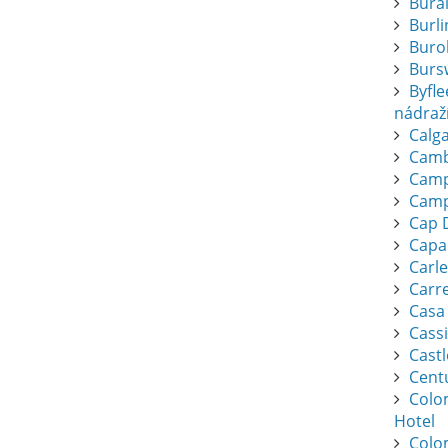
Bura
Burl
Buro
Burs
Byfl
nádraž
Calga
Camb
Camp
Camp
Cap 
Capa
Carl
Carr
Casa
Cassi
Cast
Cent
Colo
Hotel
Colo