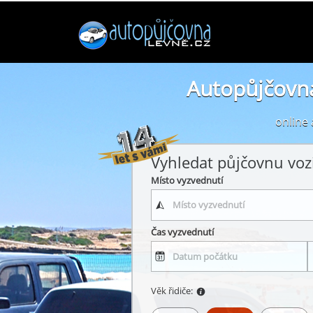
Autopůjčovna
online 
Vyhledat půjčovnu voz
Místo vyzvednutí
Čas vyzvednutí
Věk řidiče: