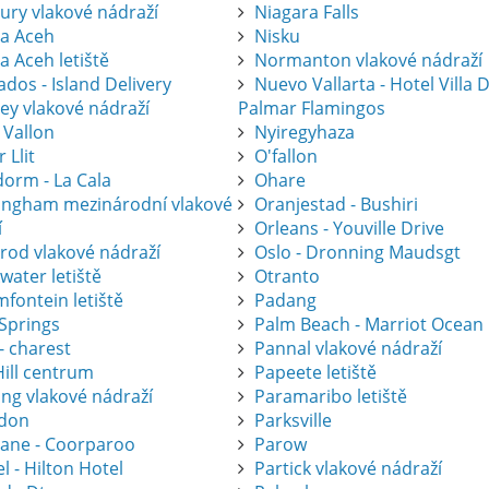
ury vlakové nádraží
Niagara Falls
a Aceh
Nisku
a Aceh letiště
Normanton vlakové nádraží
dos - Island Delivery
Nuevo Vallarta - Hotel Villa 
ey vlakové nádraží
Palmar Flamingos
 Vallon
Nyiregyhaza
r Llit
O'fallon
dorm - La Cala
Ohare
ingham mezinárodní vlakové
Oranjestad - Bushiri
í
Orleans - Youville Drive
krod vlakové nádraží
Oslo - Dronning Maudsgt
water letiště
Otranto
fontein letiště
Padang
 Springs
Palm Beach - Marriot Ocean
- charest
Pannal vlakové nádraží
Hill centrum
Papeete letiště
ing vlakové nádraží
Paramaribo letiště
don
Parksville
bane - Coorparoo
Parow
l - Hilton Hotel
Partick vlakové nádraží