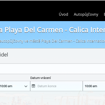
Úvod
Autopůjčovny
 Playa Del Carmen - Calica Inter
autopůjčovny ve městě Playa Del Carmen - Calica Internatio
idel
Datum vrácení