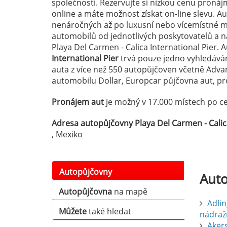
společností. Rezervujte si nízkou cenu pronáj
online a máte možnost získat on-line slevu. Au
nenáročných až po luxusní nebo vícemístné m
automobilů od jednotlivých poskytovatelů a 
Playa Del Carmen - Calica International Pier.
International Pier
trvá pouze jedno vyhledávání
auta z více než 550 autopůjčoven včetně Adva
automobilu Dollar, Europcar půjčovna aut, pron
Pronájem aut
je možný v 17.000 místech po ce
Adresa autopůjčovny Playa Del Carmen - Calica
, Mexiko
Autopůjčovny
Aut
Autopůjčovna
na mapě
Adlin
Můžete
také hledat
nádraž
Aker