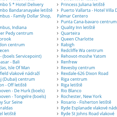
mbo 5 * Hotel Delivery
Princess Juliana letiště
mbo Bandaranayake letiště
Puerto Vallarta - Hotel Villa 
mbus - Family Dollar Shop,
Palmar Centero
Punta Cana-bavaro centrum
mbus, Indiana
Quality Inn letiště
er Pedy centrum
Quarteira
brook
Queen Charlotte
don centrum
Rabigh
ecen
Redcliffe Wa centrum
 - (boels Servicepoint)
Rehovot-moshe Yatom
sar - Bali
Renfrew
as, Isle Of Man
Revesby centrum
ield vlakové nádraží
Rexdale-626 Dixon Road
j (Dubai) centrum
Riga centrum
on - Off letiště
Riga letiště
hoven - De Hurk (boels)
Rio Blanco
oven - Tongelre (boels)
Rochester, New York
ay Sur Seine
Rosario - Fisherton letiště
raldas
Ryde Esplanade vlakové nád
l letiště
Ryde St Johns Road vlakové