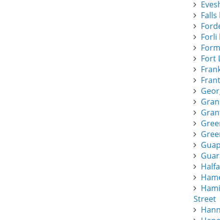
Eves
Falls 
Forde
Forli 
Form
Fort 
Frank
Frant
Geor
Gran
Gran
Gree
Green
Guapi
Guar
Half
Hamee
Hami
Street
Hann