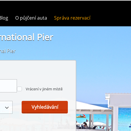
Blog
O půjčení auta
Správa rezervací
national Pier
nal Pier
Vrácení v jiném místě
Vyhledávání