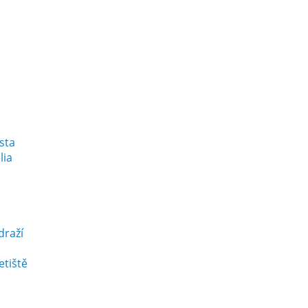
esta
lia
draží
etiště