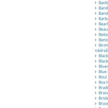
Banb
Band
Band
Barba
Bearl
Beau
Beita
Beni
Birm
nádraž
Blac
Black
Bloem
Blue
Boul 
Box 
Brad
Bran
Bris
Bruse