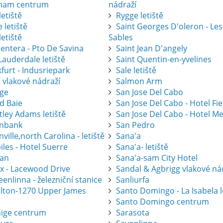
ham centrum
nádraží
letiště
Rygge letiště
 letiště
Saint Georges D'oleron - Les
letiště
Sables
entera - Pto De Savina
Saint Jean D'angely
Lauderdale letiště
Saint Quentin-en-yvelines
furt - Indusriepark
Sale letiště
 vlakové nádraží
Salmon Arm
ge
San Jose Del Cabo
d Baie
San Jose Del Cabo - Hotel Fi
tley Adams letiště
San Jose Del Cabo - Hotel Me
nbank
San Pedro
ville,north Carolina - letiště
Sana'a
les - Hotel Suerre
Sana'a- letiště
an
Sana'a-sam City Hotel
ax - Lacewood Drive
Sandal & Agbrigg vlakové ná
nlinna - železniční stanice
Sanliurfa
lton-1270 Upper James
Santo Domingo - La Isabela l
Santo Domingo centrum
ige centrum
Sarasota