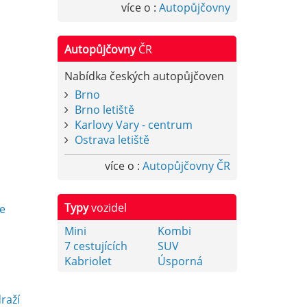
více o :
Autopůjčovny
Autopůjčovny
ČR
Nabídka českých autopůjčoven
Brno
Brno letiště
Karlovy Vary - centrum
Ostrava letiště
více o :
Autopůjčovny ČR
y
Typy
vozidel
e
Mini
Kombi
7 cestujících
SUV
Kabriolet
Úsporná
raží