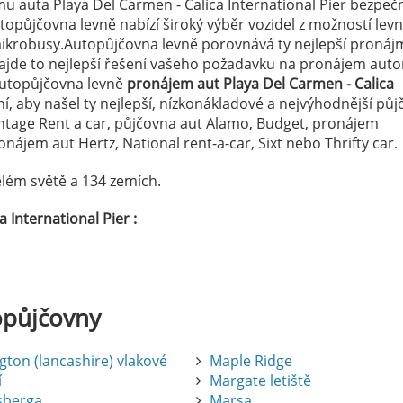
mu auta Playa Del Carmen - Calica International Pier bezpeč
topůjčovna levně nabízí široký výběr vozidel z možností lev
ikrobusy.Autopůjčovna levně porovnává ty nejlepší pronáj
najde to nejlepší řešení vašeho požadavku na pronájem aut
 Autopůjčovna levně
pronájem aut Playa Del Carmen - Calica
, aby našel ty nejlepší, nízkonákladové a nejvýhodnější půj
ntage Rent a car, půjčovna aut Alamo, Budget, pronájem
ájem aut Hertz, National rent-a-car, Sixt nebo Thrifty car.
lém světě a 134 zemích.
 International Pier :
opůjčovny
gton (lancashire) vlakové
Maple Ridge
í
Margate letiště
sberga
Marsa