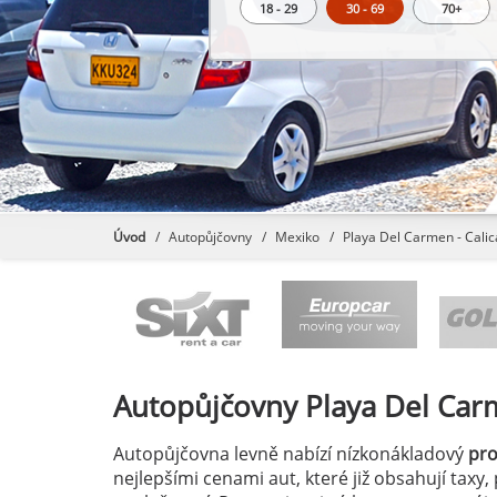
18 - 29
30 - 69
70+
Úvod
Autopůjčovny
Mexiko
Playa Del Carmen - Calica
Autopůjčovny
Playa Del Carm
Autopůjčovna levně nabízí nízkonákladový
pr
nejlepšími cenami aut, které již obsahují taxy