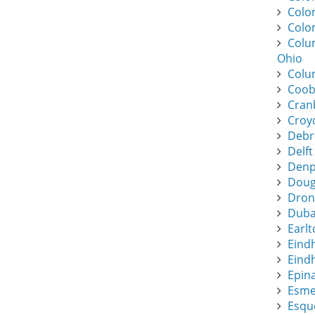
Colo
Colo
Colu
Ohio
Colu
Coob
Cran
Croy
Debr
Delft
Denpa
Dougl
Dronf
Duba
Earlt
Eind
Eindh
Epin
Esme
Esque