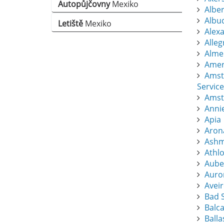
Autopůjčovny
Mexiko
Albert
Albu
Letiště
Mexiko
Alexa
Alle
Almer
Amers
Amst
Service
Amst
Anni
Apia
Aron
Ashm
Athl
Aube
Auro
Avei
Bad S
Balc
Balla