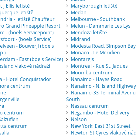
 J Ellis letiště
Maryborough letiště
querque letiště
Medan
ndria - letiště Chauffeur
Melbourne - Southbank
gro Grand Pineapple Resort
Melun - Dammarie Les Lys
e - (boels Servicepoint)
Mendoza letiště
foort - (boels Service)
Midrand
elveen - Bouwerji (boels
Modesta Road, Simpson Bay
p.)
Monaco - Le Meridien
erdam - East (boels Service)
Montargis
esland vlakové nádraží
Montreal - Rue St. Jaques
Moomba centrum
a - Hotel Conquistador
Nanaimo - Hayes Road
ore centrum
Nanaimo - N. Island Highwa
one
Nanaimo-33 Terminal Avenu
rgenville
South
ra
Nassau centrum
ro centrum
Negambo - Hotel Delivery
alzuflen
Nelson
atta centrum
New York: East 31st Street
salla
Newton St Cyres vlakové nád