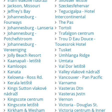
Irlam vlakové nádraží
Svolvaer letiště
Jackson, Missouri
Szeckesfehervar
Jeffrey's Bay
Tegucigalpa - Hotel
Johannesburg -
Intercontinental
Fourways
The Pas
Johannesburg - Lanseria
Tortoli
Johannesburg -
Trafalgon centrum
Potchefstroom
Trou D Eau Douce -
Johannesburg -
Touessrok Hotel
Vereeniging
Tusket
Jolly Beach Resort
Umhlanga Ridge
Kaanapali - letiště
Umtata
Kamloops
Val Dor letiště
Kanata
Valley vlakové nádraží
Kelowna - Ross Rd.
Vancouver - Pan Pacific
Kerala letiště
Varnamo
Kings Sutton vlakové
Vasteras Dtn
nádraží
Vasteras Jvstn
Kingscote centrum
Vernon
Kingscote letiště
Victoria - Douglas St.
Kirkham & Wesham
Victoria centrum & Inner