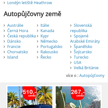
Londýn letiště Heathrow
Autopůjčovny
země
Austrálie
Itálie
Slovenská
Černá Hora
Kanada
republika
Česká republika
Kypr
Spojené
Dánsko
Německo
Arabské Emiráty
Francie
Portugalsko
Španělsko
Chorvatsko
Rakousko
Švýcarsko
Island
Řecko
Turecko
USA
Pronájem auta na letišti Alicante
Velká Británie
Půjčení auta na letišti v Alicante je výborný
způsob, jak pohodlně objevovat město i jeho
více o :
Autopůjčovny
okolí. Letiště Alicante-Elche, hlavní vstupní
brána do regionu Costa Blanca, se nachází
přibližně 9 km od centra Alicante.
číst :
celý článek