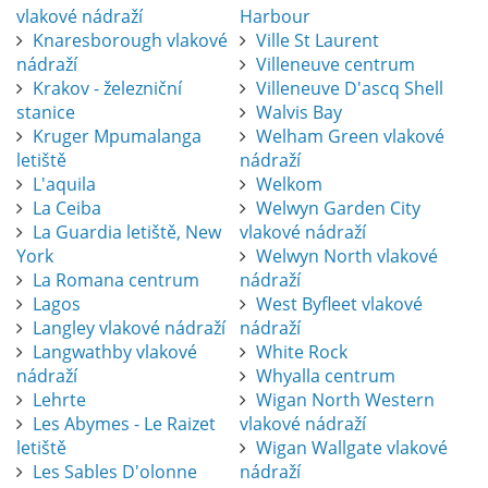
vlakové nádraží
Harbour
Knaresborough vlakové
Ville St Laurent
nádraží
Villeneuve centrum
Krakov - železniční
Villeneuve D'ascq Shell
stanice
Walvis Bay
Kruger Mpumalanga
Welham Green vlakové
letiště
nádraží
L'aquila
Welkom
La Ceiba
Welwyn Garden City
La Guardia letiště, New
vlakové nádraží
York
Welwyn North vlakové
La Romana centrum
nádraží
Lagos
West Byfleet vlakové
Langley vlakové nádraží
nádraží
Langwathby vlakové
White Rock
nádraží
Whyalla centrum
Lehrte
Wigan North Western
Les Abymes - Le Raizet
vlakové nádraží
letiště
Wigan Wallgate vlakové
Les Sables D'olonne
nádraží