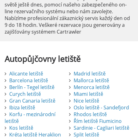
světě ještě dnes, pomocí našeho zabezpečeného on-
line rezervačního systému nebo nám zavolejte.
Nabízíme profesionální zákaznický servis každý den od
9 do 18 hodin. Veškeré rezervace jsou generovány a
zajišťovány systémem Cartrawler
Autopůjčovny
letiště
Alicante letiště
Madrid letiště
Barcelona letiště
Mallorca letiště
Berlín - Tegel letiště
Menorca letiště
Curych letiště
Miami letiště
Gran Canaria letiště
Nice letiště
Ibiza letiště
Oslo letiště - Sandefjord
Korfu - mezinárodní
Rhodos letiště
letiště
Řím letiště Fiumicino
Kos letiště
Sardinie - Cagliari letiště
Kréta letiště Heraklion
Split letiště