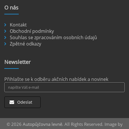
nejkrásnějších míst je dostupných pouze po
O
nás
nezpevněných cestách.
číst :
celý článek
Kontakt
Pronájem auta na letišti Berlín.
Obchodní podmínky
Souhlas se zpracováním osobních údajů
Letiště Berlín Brandenburg (BER) je hlavním
Zpětné odkazy
dopravním uzlem pro cestovatele mířící do
německého hlavního města i širšího okolí.
Pokud plánujete pohybovat se po Berlíně a
Newsletter
okolních regionech bez omezení, pronájem
auta přímo na letišti je ideální volbou.
číst :
celý článek
Přihlašte se k odběru akčních nabídek a novinek
Odeslat
© 2026
Autopůjčovna levně
. All Rights Reserved. Image by