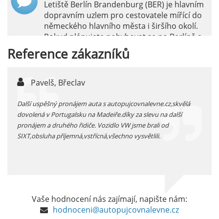
Letiště Berlín Brandenburg (BER) je hlavním
dopravním uzlem pro cestovatele mířící do
německého hlavního města i širšího okolí.
Pokud plánujete pohybovat se po Berlíně a
okolních regionech bez omezení, pronájem
Reference
zákazníků
auta přímo na letišti je ideální volbou.
číst :
celý článek
Pavelš, Břeclav
j
Pronájem auta na letišti Marseille: Jak na to?
 před
Další uspěšný pronájem auta s autopujcovnalevne.cz,skvělá
prodl
Letiště Marseille, oficiálně známé jako
...
dovolená v Portugalsku na Madeiře.díky za slevu na další
proná
mezinárodní letiště Marseille-Provence, je
pronájem a druhého řidiče. Vozidlo VW jsme brali od
kateg
hlavní vstupní branou do regionu Provence
SIXT,obsluha příjemná,vstřícná,všechno vysvětlili.
kolem
a nachází se přibližně 27 km od centra města
Marseille.
číst :
celý článek
Pronájem auta na letišti Alicante
Vaše hodnocení nás zajímají, napište nám:
Půjčení auta na letišti v Alicante je výborný
hodnoceni@autopujcovnalevne.cz
způsob, jak pohodlně objevovat město i jeho