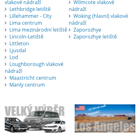
vlakové nádraží
Wilmcote vlakové
Lethbridge letiště
nádraží
Lillehammer - City
Woking (hlavní) vlakové
Lima centrum
nádraží
Lima mezinárodní letiště
Zaporozhye
Lincoln-Letiště
Zaporozhye letiště
Littleton
Ljusdal
Lod
Loughborough vlakové
nádraží
Maastricht centrum
Manly centrum