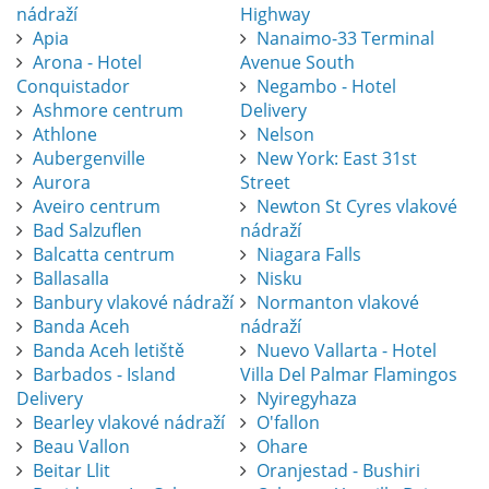
nádraží
Highway
Apia
Nanaimo-33 Terminal
Arona - Hotel
Avenue South
Conquistador
Negambo - Hotel
Ashmore centrum
Delivery
Athlone
Nelson
Aubergenville
New York: East 31st
Aurora
Street
Aveiro centrum
Newton St Cyres vlakové
Bad Salzuflen
nádraží
Balcatta centrum
Niagara Falls
Ballasalla
Nisku
Banbury vlakové nádraží
Normanton vlakové
Banda Aceh
nádraží
Banda Aceh letiště
Nuevo Vallarta - Hotel
Barbados - Island
Villa Del Palmar Flamingos
Delivery
Nyiregyhaza
Bearley vlakové nádraží
O'fallon
Beau Vallon
Ohare
Beitar Llit
Oranjestad - Bushiri