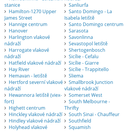
stanice
Sanliurfa
Hamilton-1270 Upper
Santo Domingo - La
James Street
Isabela letiště
Hannige centrum
Santo Domingo centrum
Hanover
Sarasota
Harlington vlakové
Savonlinna
nádraží
Sevastopol letiště
Harrogate vlakové
Shertogenbosch
nádraží
Sicílie - Cefalu
Hatfield vlakové nádraží
Sicílie - Giarre
Hay River
Sicílie - Trappitello
Hemavan - letiště
Sliema
Hertford severní vlakové
Smallbrook Junction
nádraží
vlakové nádraží
Hewannora letiště (viex-
Somerset West
fort)
South Melbourne -
Highett centrum
Thrifty
Hinckley vlakové nádraží
South Sinai - Chauffeur
Hindley vlakové nádraží
Southfield
Holyhead vlakové
Squamish