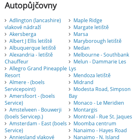
Autopůjčovny
Adlington (lancashire)
Maple Ridge
vlakové nádraží
Margate letiště
Akersberga
Marsa
Albert J Ellis letiště
Maryborough letiště
Albuquerque letiště
Medan
Alexandria - letiště
Melbourne - Southbank
Chauffeur
Melun - Dammarie Les
Allegro Grand Pineapple
Lys
Resort
Mendoza letiště
Almere - (boels
Midrand
Servicepoint)
Modesta Road, Simpson
Amersfoort - (boels
Bay
Service)
Monaco - Le Meridien
Amstelveen - Bouwerji
Montargis
(boels Servicep.)
Montreal - Rue St. Jaques
Amsterdam - East (boels
Moomba centrum
Service)
Nanaimo - Hayes Road
Anniesland vlakové
Nanaimo - N. Island