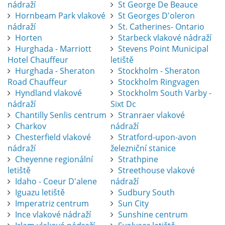
nádraží
St George De Beauce
Hornbeam Park vlakové
St Georges D'oleron
nádraží
St. Catherines- Ontario
Horten
Starbeck vlakové nádraží
Hurghada - Marriott
Stevens Point Municipal
Hotel Chauffeur
letiště
Hurghada - Sheraton
Stockholm - Sheraton
Road Chauffeur
Stockholm Ringvagen
Hyndland vlakové
Stockholm South Varby -
nádraží
Sixt Dc
Chantilly Senlis centrum
Stranraer vlakové
Charkov
nádraží
Chesterfield vlakové
Stratford-upon-avon
nádraží
železniční stanice
Cheyenne regionální
Strathpine
letiště
Streethouse vlakové
Idaho - Coeur D'alene
nádraží
Iguazu letiště
Sudbury South
Imperatriz centrum
Sun City
Ince vlakové nádraží
Sunshine centrum