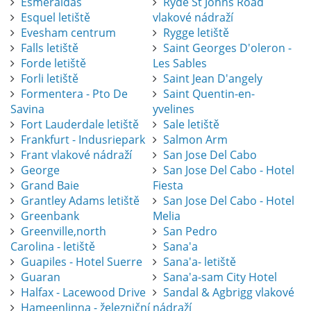
Esmeraldas
Ryde St Johns Road
Esquel letiště
vlakové nádraží
Evesham centrum
Rygge letiště
Falls letiště
Saint Georges D'oleron -
Forde letiště
Les Sables
Forli letiště
Saint Jean D'angely
Formentera - Pto De
Saint Quentin-en-
Savina
yvelines
Fort Lauderdale letiště
Sale letiště
Frankfurt - Indusriepark
Salmon Arm
Frant vlakové nádraží
San Jose Del Cabo
George
San Jose Del Cabo - Hotel
Grand Baie
Fiesta
Grantley Adams letiště
San Jose Del Cabo - Hotel
Greenbank
Melia
Greenville,north
San Pedro
Carolina - letiště
Sana'a
Guapiles - Hotel Suerre
Sana'a- letiště
Guaran
Sana'a-sam City Hotel
Halfax - Lacewood Drive
Sandal & Agbrigg vlakové
Hameenlinna - železniční
nádraží