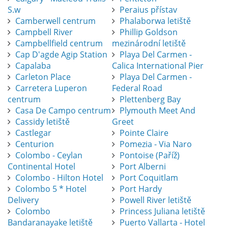
S.w
Peraius přístav
Camberwell centrum
Phalaborwa letiště
Campbell River
Phillip Goldson
Campbellfield centrum
mezinárodní letiště
Cap D'agde Agip Station
Playa Del Carmen -
Capalaba
Calica International Pier
Carleton Place
Playa Del Carmen -
Carretera Luperon
Federal Road
centrum
Plettenberg Bay
Casa De Campo centrum
Plymouth Meet And
Cassidy letiště
Greet
Castlegar
Pointe Claire
Centurion
Pomezia - Via Naro
Colombo - Ceylan
Pontoise (Paříž)
Continental Hotel
Port Alberni
Colombo - Hilton Hotel
Port Coquitlam
Colombo 5 * Hotel
Port Hardy
Delivery
Powell River letiště
Colombo
Princess Juliana letiště
Bandaranayake letiště
Puerto Vallarta - Hotel