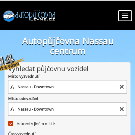
Autopůjčovna Nassau
centrum
online autopůjčovny ve městě Nassau centrum
Vyhledat půjčovnu vozidel
Místo vyzvednutí
Místo odevzdání
Vrácení v jiném místě
Čas vyzvednutí