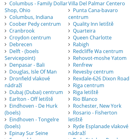
Columbus - Family Dollar
Villa Del Palmar Centero
Shop, Ohio
Punta Cana-bavaro
Columbus, Indiana
centrum
Coober Pedy centrum
Quality Inn letiště
Cranbrook
Quarteira
Croydon centrum
Queen Charlotte
Debrecen
Rabigh
Delft - (boels
Redcliffe Wa centrum
Servicepoint)
Rehovot-moshe Yatom
Denpasar - Bali
Renfrew
Douglas, Isle Of Man
Revesby centrum
Dronfield vlakové
Rexdale-626 Dixon Road
nádraží
Riga centrum
Dubaj (Dubai) centrum
Riga letiště
Earlton - Off letiště
Rio Blanco
Eindhoven - De Hurk
Rochester, New York
(boels)
Rosario - Fisherton
Eindhoven - Tongelre
letiště
(boels)
Ryde Esplanade vlakové
Epinay Sur Seine
nádraží