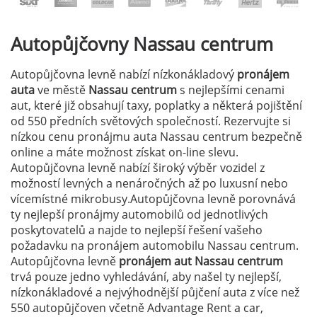
Autopůjčovny
Nassau centrum
Autopůjčovna levně nabízí nízkonákladový
pronájem
auta
ve městě
Nassau centrum
s nejlepšími cenami
aut, které již obsahují taxy, poplatky a některá pojištění
od 550 předních světových společností. Rezervujte si
nízkou cenu pronájmu auta Nassau centrum bezpečně
online a máte možnost získat on-line slevu.
Autopůjčovna levně nabízí široký výběr vozidel z
možností levných a nenáročných až po luxusní nebo
vícemístné mikrobusy.Autopůjčovna levně porovnává
ty nejlepší pronájmy automobilů od jednotlivých
poskytovatelů a najde to nejlepší řešení vašeho
požadavku na pronájem automobilu Nassau centrum.
Autopůjčovna levně
pronájem aut Nassau centrum
trvá pouze jedno vyhledávání, aby našel ty nejlepší,
nízkonákladové a nejvýhodnější půjčení auta z více než
550 autopůjčoven včetně Advantage Rent a car,