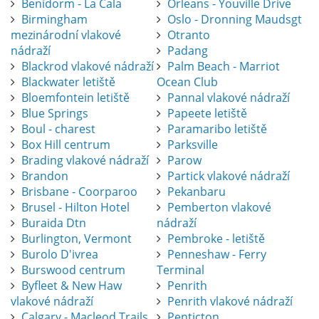
Benidorm - La Cala
Orleans - Youville Drive
Birmingham
Oslo - Dronning Maudsgt
mezinárodní vlakové
Otranto
nádraží
Padang
Blackrod vlakové nádraží
Palm Beach - Marriot
Blackwater letiště
Ocean Club
Bloemfontein letiště
Pannal vlakové nádraží
Blue Springs
Papeete letiště
Boul - charest
Paramaribo letiště
Box Hill centrum
Parksville
Brading vlakové nádraží
Parow
Brandon
Partick vlakové nádraží
Brisbane - Coorparoo
Pekanbaru
Brusel - Hilton Hotel
Pemberton vlakové
Buraida Dtn
nádraží
Burlington, Vermont
Pembroke - letiště
Burolo D'ivrea
Penneshaw - Ferry
Burswood centrum
Terminal
Byfleet & New Haw
Penrith
vlakové nádraží
Penrith vlakové nádraží
Calgary - Macleod Trails
Penticton