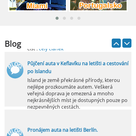
Pronájem auta na letišti Lefkada: Kompletní
průvodce
Půjčení auta na letišti Lefkada je skvělý
způsob, jak prozkoumat ostrov podle
vlastních představ.
Blog
číst :
celý článek
Půjčení auta v Keflavíku na letišti a cestování
po Islandu
Island je země překrásné přírody, kterou
nejlépe prozkoumáte autem. Veškerá
veřejná doprava je omezená a mnoho
nejkrásnějších míst je dostupných pouze po
nezpevněných cestách.
číst :
celý článek
Pronájem auta na letišti Berlín.