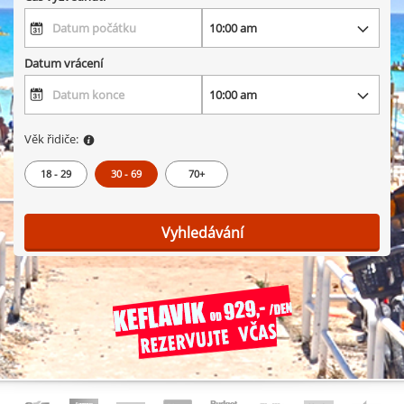
Datum vrácení
Věk řidiče:
18 - 29
30 - 69
70+
Vyhledávání