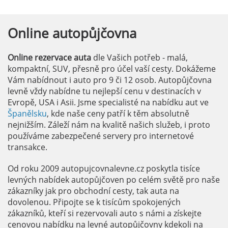
Online
autopůjčovna
Online rezervace auta
dle Vašich potřeb - malá,
kompaktní, SUV, přesně pro účel vaší cesty. Dokážeme
Vám nabídnout i auto pro 9 či 12 osob. Autopůjčovna
levně vždy nabídne tu nejlepší cenu v destinacích v
Evropě, USA i Asii. Jsme specialisté na nabídku aut ve
Španělsku
, kde naše ceny patří k těm absolutně
nejnižším. Záleží nám na kvalitě našich služeb, i proto
používáme zabezpečené servery pro internetové
transakce.
Od roku 2009 autopujcovnalevne.cz poskytla tisíce
levných nabídek autopůjčoven po celém světě pro naše
zákazníky jak pro obchodní cesty, tak auta na
dovolenou. Připojte se k tisícům spokojených
zákazníků, kteří si rezervovali auto s námi a získejte
cenovou nabídku na levné autopůjčovny kdekoli na