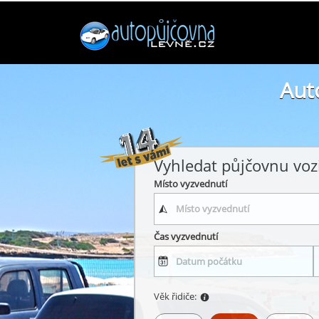
Aut
Vyhledat půjčovnu voz
Místo vyzvednutí
Čas vyzvednutí
Věk řidiče: