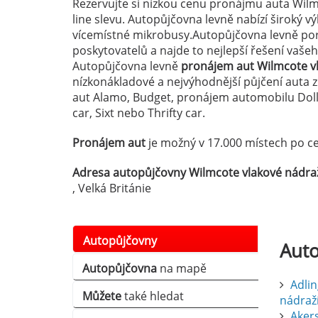
Rezervujte si nízkou cenu pronájmu auta Wilm
line slevu. Autopůjčovna levně nabízí široký 
vícemístné mikrobusy.Autopůjčovna levně por
poskytovatelů a najde to nejlepší řešení vaš
Autopůjčovna levně
pronájem aut Wilmcote v
nízkonákladové a nejvýhodnější půjčení auta 
aut Alamo, Budget, pronájem automobilu Dolla
car, Sixt nebo Thrifty car.
Pronájem aut
je možný v 17.000 místech po ce
Adresa autopůjčovny Wilmcote vlakové nádraž
, Velká Británie
Autopůjčovny
Aut
Autopůjčovna
na mapě
Adlin
Můžete
také hledat
nádraž
Aker