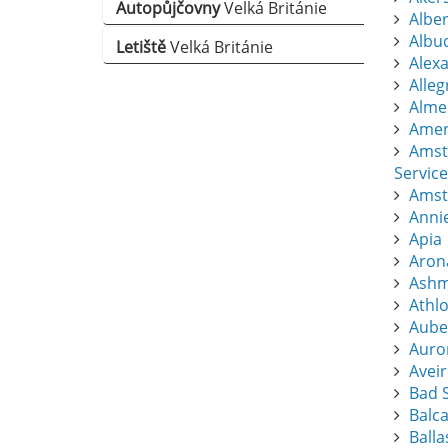
Autopůjčovny
Velká Británie
Albert
Albu
Letiště
Velká Británie
Alexa
Alle
Almer
Amers
Amst
Service
Amst
Anni
Apia
Aron
Ashm
Athl
Aube
Auro
Avei
Bad S
Balc
Balla