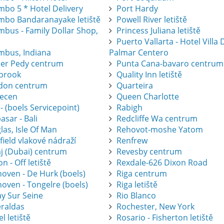
mbo 5 * Hotel Delivery
Port Hardy
mbo Bandaranayake letiště
Powell River letiště
mbus - Family Dollar Shop,
Princess Juliana letiště
Puerto Vallarta - Hotel Villa 
mbus, Indiana
Palmar Centero
er Pedy centrum
Punta Cana-bavaro centrum
brook
Quality Inn letiště
don centrum
Quarteira
ecen
Queen Charlotte
 - (boels Servicepoint)
Rabigh
sar - Bali
Redcliffe Wa centrum
as, Isle Of Man
Rehovot-moshe Yatom
ield vlakové nádraží
Renfrew
j (Dubai) centrum
Revesby centrum
on - Off letiště
Rexdale-626 Dixon Road
hoven - De Hurk (boels)
Riga centrum
oven - Tongelre (boels)
Riga letiště
ay Sur Seine
Rio Blanco
raldas
Rochester, New York
l letiště
Rosario - Fisherton letiště