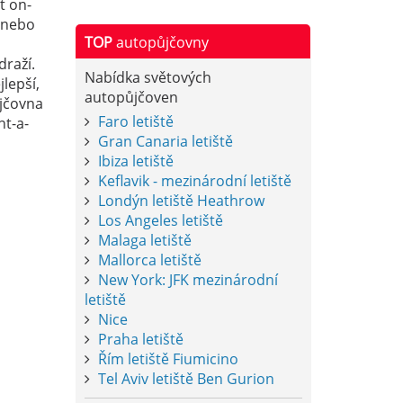
t on-
í nebo
TOP
autopůjčovny
raží.
Nabídka světových
lepší,
autopůjčoven
ůjčovna
Faro letiště
nt-a-
Gran Canaria letiště
Ibiza letiště
Keflavik - mezinárodní letiště
Londýn letiště Heathrow
Los Angeles letiště
Malaga letiště
Mallorca letiště
New York: JFK mezinárodní
letiště
Nice
Praha letiště
Řím letiště Fiumicino
Tel Aviv letiště Ben Gurion