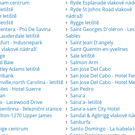
ham centrum
Ryde Esplanade vlakové nád
letiště
Ryde St Johns Road vlakové
 letiště
nádraží
letiště
Rygge letiště
entera - Pto De Savina
Saint Georges D'oleron - Les
Lauderdale letiště
Sables
furt - Indusriepark
Saint Jean D'angely
 vlakové nádraží
Saint Quentin-en-yvelines
ge
Sale letiště
d Baie
Salmon Arm
tley Adams letiště
San Jose Del Cabo
nbank
San Jose Del Cabo - Hotel Fi
ville,north Carolina - letiště
San Jose Del Cabo - Hotel Me
les - Hotel Suerre
San Pedro
an
Sana'a
ax - Lacewood Drive
Sana'a- letiště
nlinna - železniční stanice
Sana'a-sam City Hotel
lton-1270 Upper James
Sandal & Agbrigg vlakové ná
Sanliurfa
ige centrum
Santo Domingo - La Isabela l