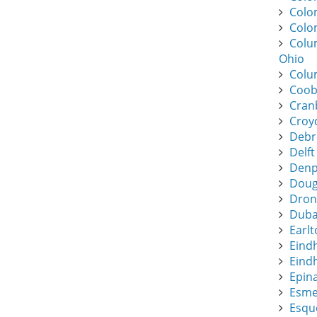
Colo
Colo
Colu
Ohio
Colu
Coob
Cran
Croy
Debr
Delft
Denpa
Dougl
Dronf
Duba
Earlt
Eind
Eindh
Epin
Esme
Esque