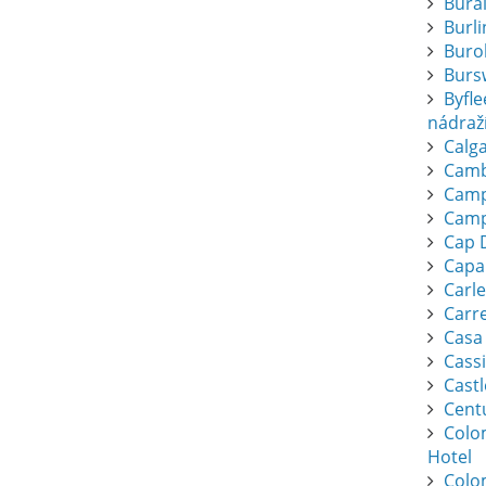
Bura
Burl
Buro
Burs
Byfl
nádraž
Calga
Camb
Camp
Camp
Cap 
Capa
Carl
Carr
Casa
Cassi
Cast
Cent
Colo
Hotel
Colo