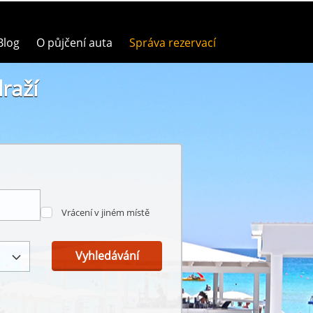
Blog
O půjčení auta
Správa rezervací
raží
Vrácení v jiném místě
Vyhledávání