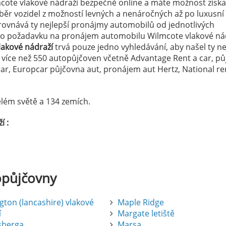
cote vlakové nádraží bezpečně online a máte možnost získa
výběr vozidel z možností levných a nenáročných až po luxusn
ovnává ty nejlepší pronájmy automobilů od jednotlivých
eho požadavku na pronájem automobilu Wilmcote vlakové nád
lakové nádraží
trvá pouze jedno vyhledávání, aby našel ty nej
z více než 550 autopůjčoven včetně Advantage Rent a car, p
r, Europcar půjčovna aut, pronájem aut Hertz, National re
lém světě a 134 zemích.
í :
opůjčovny
gton (lancashire) vlakové
Maple Ridge
í
Margate letiště
sberga
Marsa