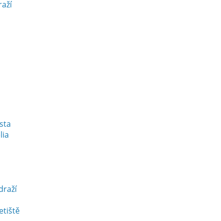
raží
esta
lia
draží
etiště