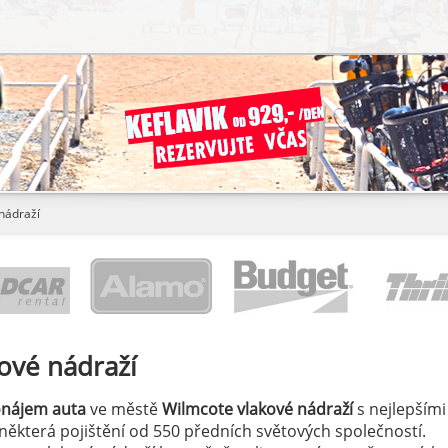
nádraží
ové nádraží
onájem auta
ve městě
Wilmcote vlakové nádraží
s nejlepšími
a některá pojištění od 550 předních světových společností.