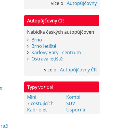
více o :
Autopůjčovny
Autopůjčovny
ČR
Nabídka českých autopůjčoven
Brno
Brno letiště
Karlovy Vary - centrum
Ostrava letiště
více o :
Autopůjčovny ČR
y
Typy
vozidel
e
Mini
Kombi
7 cestujících
SUV
Kabriolet
Úsporná
raží