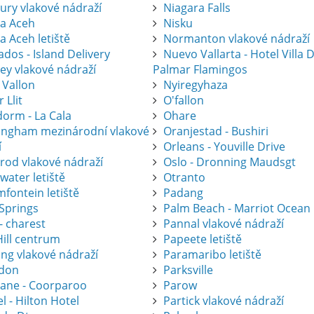
ury vlakové nádraží
Niagara Falls
a Aceh
Nisku
a Aceh letiště
Normanton vlakové nádraží
dos - Island Delivery
Nuevo Vallarta - Hotel Villa 
ey vlakové nádraží
Palmar Flamingos
 Vallon
Nyiregyhaza
r Llit
O'fallon
dorm - La Cala
Ohare
ingham mezinárodní vlakové
Oranjestad - Bushiri
í
Orleans - Youville Drive
krod vlakové nádraží
Oslo - Dronning Maudsgt
water letiště
Otranto
fontein letiště
Padang
 Springs
Palm Beach - Marriot Ocean
- charest
Pannal vlakové nádraží
Hill centrum
Papeete letiště
ing vlakové nádraží
Paramaribo letiště
don
Parksville
bane - Coorparoo
Parow
l - Hilton Hotel
Partick vlakové nádraží