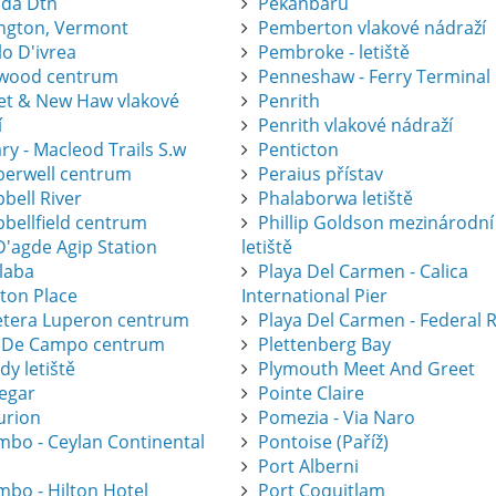
ida Dtn
Pekanbaru
ington, Vermont
Pemberton vlakové nádraží
lo D'ivrea
Pembroke - letiště
wood centrum
Penneshaw - Ferry Terminal
eet & New Haw vlakové
Penrith
í
Penrith vlakové nádraží
ry - Macleod Trails S.w
Penticton
erwell centrum
Peraius přístav
bell River
Phalaborwa letiště
bellfield centrum
Phillip Goldson mezinárodní
D'agde Agip Station
letiště
laba
Playa Del Carmen - Calica
eton Place
International Pier
etera Luperon centrum
Playa Del Carmen - Federal 
 De Campo centrum
Plettenberg Bay
dy letiště
Plymouth Meet And Greet
legar
Pointe Claire
urion
Pomezia - Via Naro
mbo - Ceylan Continental
Pontoise (Paříž)
Port Alberni
mbo - Hilton Hotel
Port Coquitlam