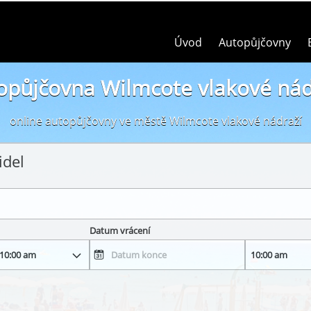
Úvod
Autopůjčovny
opůjčovna Wilmcote vlakové nád
online autopůjčovny ve městě Wilmcote vlakové nádraží
idel
Datum vrácení