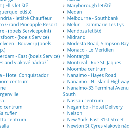
 J Ellis letiště
Maryborough letiště
querque letiště
Medan
ndria - letiště Chauffeur
Melbourne - Southbank
gro Grand Pineapple Resort
Melun - Dammarie Les Lys
e - (boels Servicepoint)
Mendoza letiště
foort - (boels Service)
Midrand
elveen - Bouwerji (boels
Modesta Road, Simpson Bay
p.)
Monaco - Le Meridien
erdam - East (boels Service)
Montargis
esland vlakové nádraží
Montreal - Rue St. Jaques
Moomba centrum
a - Hotel Conquistador
Nanaimo - Hayes Road
ore centrum
Nanaimo - N. Island Highwa
one
Nanaimo-33 Terminal Avenu
rgenville
South
ra
Nassau centrum
ro centrum
Negambo - Hotel Delivery
alzuflen
Nelson
atta centrum
New York: East 31st Street
salla
Newton St Cyres vlakové nád