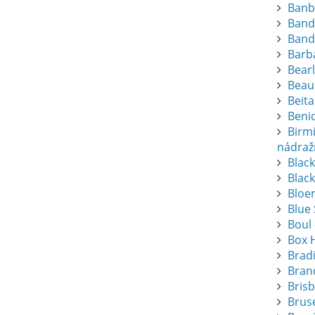
Banb
Band
Band
Barba
Bearl
Beau
Beita
Beni
Birm
nádraž
Blac
Black
Bloem
Blue
Boul 
Box 
Brad
Bran
Bris
Bruse