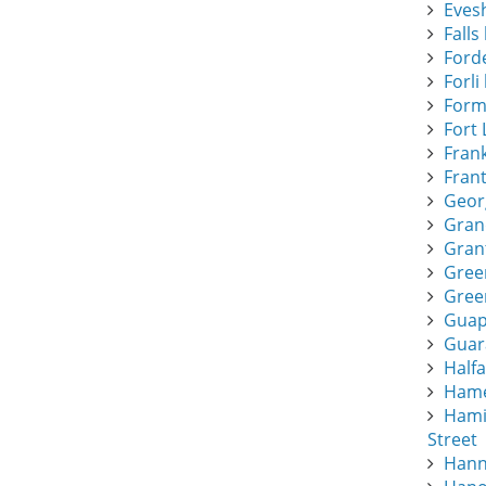
Eves
Falls 
Forde
Forli 
Form
Fort 
Frank
Frant
Geor
Gran
Gran
Gree
Green
Guapi
Guar
Half
Hamee
Hami
Street
Hann