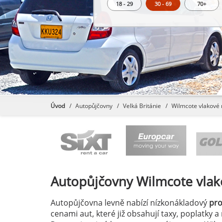
18 - 29
30 - 69
70+
Úvod
Autopůjčovny
Velká Británie
Wilmcote vlakové 
Autopůjčovny
Wilmcote vlak
Autopůjčovna levně nabízí nízkonákladový
pr
cenami aut, které již obsahují taxy, poplatky 