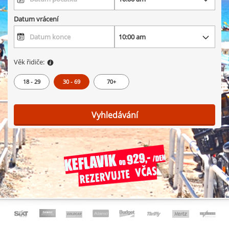
Datum vrácení
Věk řidiče:
18 - 29
30 - 69
70+
Vyhledávání