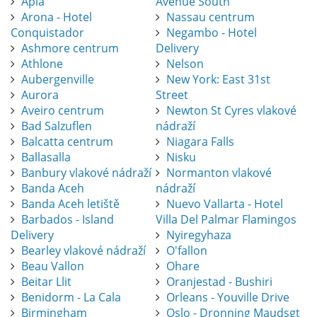
Apia
Avenue South
Arona - Hotel
Nassau centrum
Conquistador
Negambo - Hotel
Ashmore centrum
Delivery
Athlone
Nelson
Aubergenville
New York: East 31st
Aurora
Street
Aveiro centrum
Newton St Cyres vlakové
Bad Salzuflen
nádraží
Balcatta centrum
Niagara Falls
Ballasalla
Nisku
Banbury vlakové nádraží
Normanton vlakové
Banda Aceh
nádraží
Banda Aceh letiště
Nuevo Vallarta - Hotel
Barbados - Island
Villa Del Palmar Flamingos
Delivery
Nyiregyhaza
Bearley vlakové nádraží
O'fallon
Beau Vallon
Ohare
Beitar Llit
Oranjestad - Bushiri
Benidorm - La Cala
Orleans - Youville Drive
Birmingham
Oslo - Dronning Maudsgt