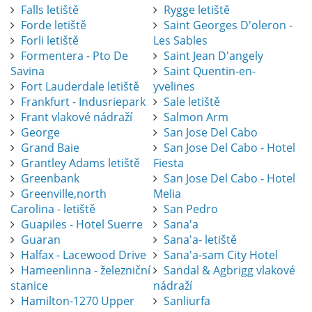
Falls letiště
Rygge letiště
Forde letiště
Saint Georges D'oleron -
Forli letiště
Les Sables
Formentera - Pto De
Saint Jean D'angely
Savina
Saint Quentin-en-
Fort Lauderdale letiště
yvelines
Frankfurt - Indusriepark
Sale letiště
Frant vlakové nádraží
Salmon Arm
George
San Jose Del Cabo
Grand Baie
San Jose Del Cabo - Hotel
Grantley Adams letiště
Fiesta
Greenbank
San Jose Del Cabo - Hotel
Greenville,north
Melia
Carolina - letiště
San Pedro
Guapiles - Hotel Suerre
Sana'a
Guaran
Sana'a- letiště
Halfax - Lacewood Drive
Sana'a-sam City Hotel
Hameenlinna - železniční
Sandal & Agbrigg vlakové
stanice
nádraží
Hamilton-1270 Upper
Sanliurfa