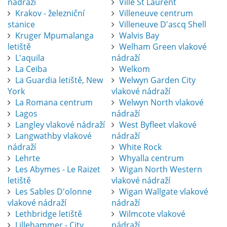
nádraží
Ville St Laurent
Krakov - železniční
Villeneuve centrum
stanice
Villeneuve D'ascq Shell
Kruger Mpumalanga
Walvis Bay
letiště
Welham Green vlakové
L'aquila
nádraží
La Ceiba
Welkom
La Guardia letiště, New
Welwyn Garden City
York
vlakové nádraží
La Romana centrum
Welwyn North vlakové
Lagos
nádraží
Langley vlakové nádraží
West Byfleet vlakové
Langwathby vlakové
nádraží
nádraží
White Rock
Lehrte
Whyalla centrum
Les Abymes - Le Raizet
Wigan North Western
letiště
vlakové nádraží
Les Sables D'olonne
Wigan Wallgate vlakové
vlakové nádraží
nádraží
Lethbridge letiště
Wilmcote vlakové
Lillehammer - City
nádraží