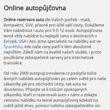
Online
autopůjčovna
Online rezervace auta
dle Vašich potřeb - malá,
kompaktní, SUV, přesně pro účel vaší cesty. Dokážeme
Vám nabídnout i auto pro 9 či 12 osob. Autopůjčovna
levně vždy nabídne tu nejlepší cenu v destinacích v
Evropě, USA i Asii. Jsme specialisté na nabídku aut ve
Španělsku
, kde naše ceny patří k těm absolutně
nejnižším. Záleží nám na kvalitě našich služeb, i proto
používáme zabezpečené servery pro internetové
transakce.
Od roku 2009 autopujcovnalevne.cz poskytla tisíce
levných nabídek autopůjčoven po celém světě pro naše
zákazníky jak pro obchodní cesty, tak auta na
dovolenou. Připojte se k tisícům spokojených
zákazníků, kteří si rezervovali auto s námi a získejte
cenovou nabídku na levné autopůjčovny kdekoli na
světě ještě dnes, pomocí našeho zabezpečeného on-