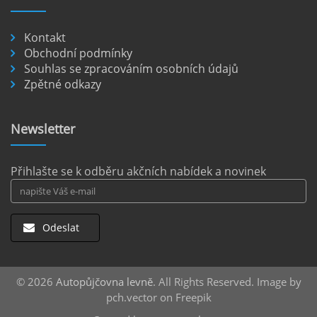
číst :
celý článek
Kontakt
Pronájem auta na letišti Berlín.
Obchodní podmínky
Souhlas se zpracováním osobních údajů
Letiště Berlín Brandenburg (BER) je hlavním
Zpětné odkazy
dopravním uzlem pro cestovatele mířící do
německého hlavního města i širšího okolí.
Pokud plánujete pohybovat se po Berlíně a
Newsletter
okolních regionech bez omezení, pronájem
auta přímo na letišti je ideální volbou.
číst :
celý článek
Přihlašte se k odběru akčních nabídek a novinek
Odeslat
© 2026
Autopůjčovna levně
. All Rights Reserved. Image by
pch.vector on Freepik