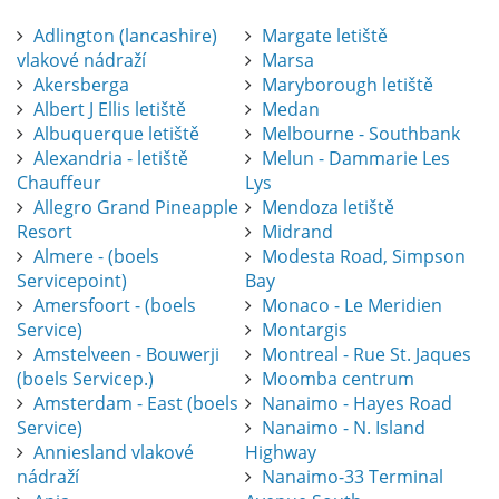
Adlington (lancashire)
Margate letiště
vlakové nádraží
Marsa
Akersberga
Maryborough letiště
Albert J Ellis letiště
Medan
Albuquerque letiště
Melbourne - Southbank
Alexandria - letiště
Melun - Dammarie Les
Chauffeur
Lys
Allegro Grand Pineapple
Mendoza letiště
Resort
Midrand
Almere - (boels
Modesta Road, Simpson
Servicepoint)
Bay
Amersfoort - (boels
Monaco - Le Meridien
Service)
Montargis
Amstelveen - Bouwerji
Montreal - Rue St. Jaques
(boels Servicep.)
Moomba centrum
Amsterdam - East (boels
Nanaimo - Hayes Road
Service)
Nanaimo - N. Island
Anniesland vlakové
Highway
nádraží
Nanaimo-33 Terminal