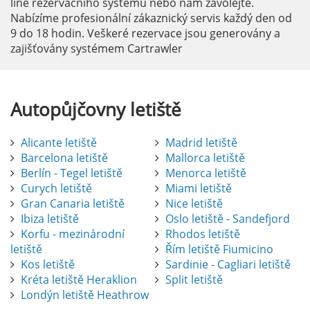
line rezervačního systému nebo nám zavolejte.
Nabízíme profesionální zákaznický servis každý den od
9 do 18 hodin. Veškeré rezervace jsou generovány a
zajišťovány systémem Cartrawler
Autopůjčovny
letiště
Alicante letiště
Madrid letiště
Barcelona letiště
Mallorca letiště
Berlín - Tegel letiště
Menorca letiště
Curych letiště
Miami letiště
Gran Canaria letiště
Nice letiště
Ibiza letiště
Oslo letiště - Sandefjord
Korfu - mezinárodní
Rhodos letiště
letiště
Řím letiště Fiumicino
Kos letiště
Sardinie - Cagliari letiště
Kréta letiště Heraklion
Split letiště
Londýn letiště Heathrow