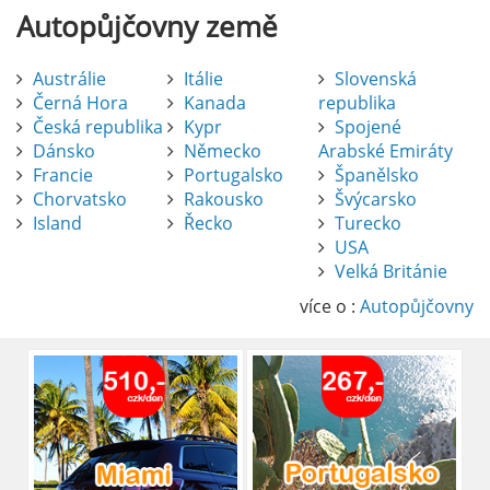
Autopůjčovny
země
Austrálie
Itálie
Slovenská
Černá Hora
Kanada
republika
Česká republika
Kypr
Spojené
Dánsko
Německo
Arabské Emiráty
Francie
Portugalsko
Španělsko
Chorvatsko
Rakousko
Švýcarsko
Island
Řecko
Turecko
USA
Pronájem auta na letišti Alicante
Velká Británie
Půjčení auta na letišti v Alicante je výborný
způsob, jak pohodlně objevovat město i jeho
více o :
Autopůjčovny
okolí. Letiště Alicante-Elche, hlavní vstupní
brána do regionu Costa Blanca, se nachází
přibližně 9 km od centra Alicante.
číst :
celý článek
Pronájem auta na letišti Lefkada: Kompletní