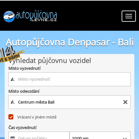
Autopůjčovna Denpasar - Bali
online autopůjčovny ve městě Denpasar - Bali
Vyhledat půjčovnu vozidel
Místo vyzvednutí
Místo odevzdání
Vrácení v jiném místě
Čas vyzvednutí