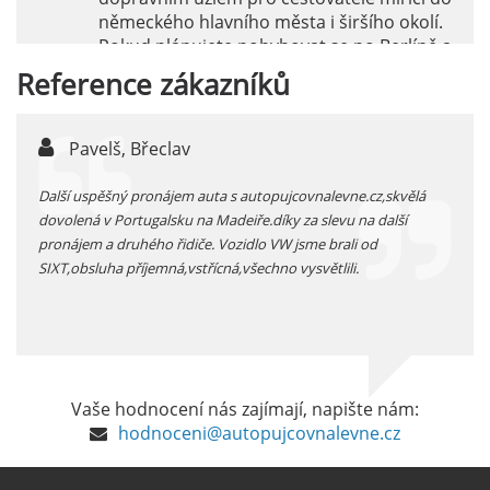
německého hlavního města i širšího okolí.
Pokud plánujete pohybovat se po Berlíně a
okolních regionech bez omezení, pronájem
Reference
zákazníků
auta přímo na letišti je ideální volbou.
číst :
celý článek
Pavelš, Břeclav
j
Pronájem auta na letišti Marseille: Jak na to?
 před
Další uspěšný pronájem auta s autopujcovnalevne.cz,skvělá
prodl
Letiště Marseille, oficiálně známé jako
...
dovolená v Portugalsku na Madeiře.díky za slevu na další
proná
mezinárodní letiště Marseille-Provence, je
pronájem a druhého řidiče. Vozidlo VW jsme brali od
kateg
hlavní vstupní branou do regionu Provence
SIXT,obsluha příjemná,vstřícná,všechno vysvětlili.
kolem
a nachází se přibližně 27 km od centra města
Marseille.
číst :
celý článek
Pronájem auta na letišti Alicante
Vaše hodnocení nás zajímají, napište nám:
Půjčení auta na letišti v Alicante je výborný
hodnoceni@autopujcovnalevne.cz
způsob, jak pohodlně objevovat město i jeho
okolí. Letiště Alicante-Elche, hlavní vstupní