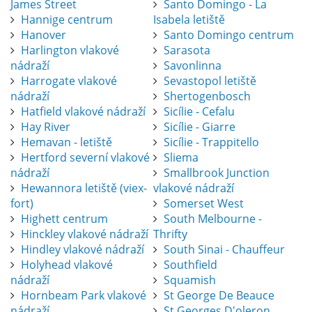
James Street
Santo Domingo - La
Hannige centrum
Isabela letiště
Hanover
Santo Domingo centrum
Harlington vlakové
Sarasota
nádraží
Savonlinna
Harrogate vlakové
Sevastopol letiště
nádraží
Shertogenbosch
Hatfield vlakové nádraží
Sicílie - Cefalu
Hay River
Sicílie - Giarre
Hemavan - letiště
Sicílie - Trappitello
Hertford severní vlakové
Sliema
nádraží
Smallbrook Junction
Hewannora letiště (viex-
vlakové nádraží
fort)
Somerset West
Highett centrum
South Melbourne -
Hinckley vlakové nádraží
Thrifty
Hindley vlakové nádraží
South Sinai - Chauffeur
Holyhead vlakové
Southfield
nádraží
Squamish
Hornbeam Park vlakové
St George De Beauce
nádraží
St Georges D'oleron