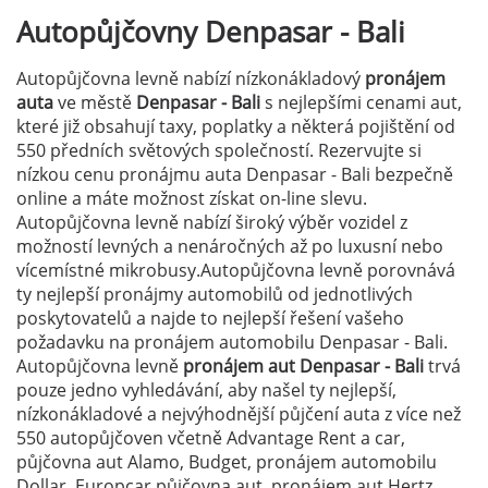
Autopůjčovny
Denpasar - Bali
Autopůjčovna levně nabízí nízkonákladový
pronájem
auta
ve městě
Denpasar - Bali
s nejlepšími cenami aut,
které již obsahují taxy, poplatky a některá pojištění od
550 předních světových společností. Rezervujte si
nízkou cenu pronájmu auta Denpasar - Bali bezpečně
online a máte možnost získat on-line slevu.
Autopůjčovna levně nabízí široký výběr vozidel z
možností levných a nenáročných až po luxusní nebo
vícemístné mikrobusy.Autopůjčovna levně porovnává
ty nejlepší pronájmy automobilů od jednotlivých
poskytovatelů a najde to nejlepší řešení vašeho
požadavku na pronájem automobilu Denpasar - Bali.
Autopůjčovna levně
pronájem aut Denpasar - Bali
trvá
pouze jedno vyhledávání, aby našel ty nejlepší,
nízkonákladové a nejvýhodnější půjčení auta z více než
550 autopůjčoven včetně Advantage Rent a car,
půjčovna aut Alamo, Budget, pronájem automobilu
Dollar, Europcar půjčovna aut, pronájem aut Hertz,