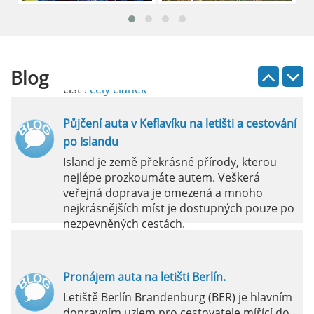
průvodce
Půjčení auta na letišti Lefkada je skvělý
způsob, jak prozkoumat ostrov podle
vlastních představ.
Blog
číst :
celý článek
Půjčení auta v Keflavíku na letišti a cestování
po Islandu
Island je země překrásné přírody, kterou
nejlépe prozkoumáte autem. Veškerá
veřejná doprava je omezená a mnoho
nejkrásnějších míst je dostupných pouze po
nezpevněných cestách.
číst :
celý článek
Pronájem auta na letišti Berlín.
Letiště Berlín Brandenburg (BER) je hlavním
dopravním uzlem pro cestovatele mířící do