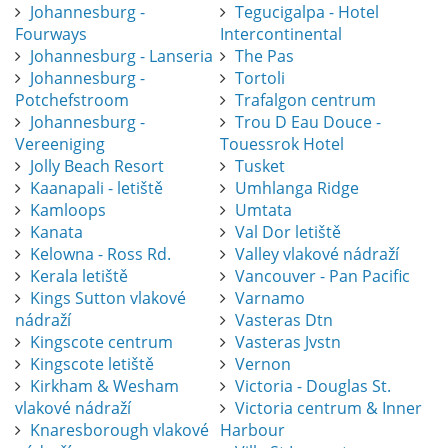
Johannesburg -
Tegucigalpa - Hotel
Fourways
Intercontinental
Johannesburg - Lanseria
The Pas
Johannesburg -
Tortoli
Potchefstroom
Trafalgon centrum
Johannesburg -
Trou D Eau Douce -
Vereeniging
Touessrok Hotel
Jolly Beach Resort
Tusket
Kaanapali - letiště
Umhlanga Ridge
Kamloops
Umtata
Kanata
Val Dor letiště
Kelowna - Ross Rd.
Valley vlakové nádraží
Kerala letiště
Vancouver - Pan Pacific
Kings Sutton vlakové
Varnamo
nádraží
Vasteras Dtn
Kingscote centrum
Vasteras Jvstn
Kingscote letiště
Vernon
Kirkham & Wesham
Victoria - Douglas St.
vlakové nádraží
Victoria centrum & Inner
Knaresborough vlakové
Harbour