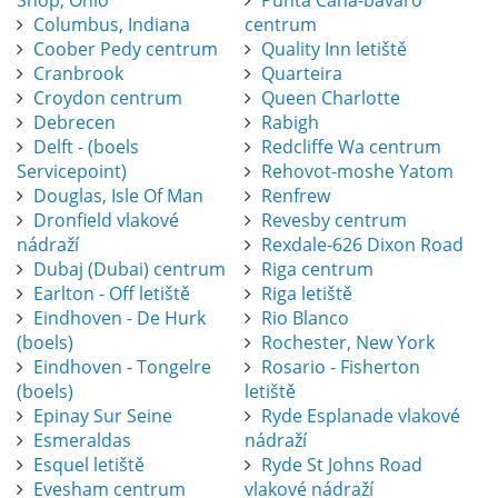
Shop, Ohio
Punta Cana-bavaro
Columbus, Indiana
centrum
Coober Pedy centrum
Quality Inn letiště
Cranbrook
Quarteira
Croydon centrum
Queen Charlotte
Debrecen
Rabigh
Delft - (boels
Redcliffe Wa centrum
Servicepoint)
Rehovot-moshe Yatom
Douglas, Isle Of Man
Renfrew
Dronfield vlakové
Revesby centrum
nádraží
Rexdale-626 Dixon Road
Dubaj (Dubai) centrum
Riga centrum
Earlton - Off letiště
Riga letiště
Eindhoven - De Hurk
Rio Blanco
(boels)
Rochester, New York
Eindhoven - Tongelre
Rosario - Fisherton
(boels)
letiště
Epinay Sur Seine
Ryde Esplanade vlakové
Esmeraldas
nádraží
Esquel letiště
Ryde St Johns Road
Evesham centrum
vlakové nádraží