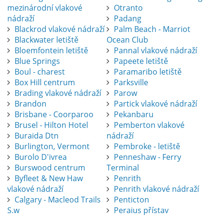
mezinárodní vlakové
Otranto
nádraží
Padang
Blackrod vlakové nádraží
Palm Beach - Marriot
Blackwater letiště
Ocean Club
Bloemfontein letiště
Pannal vlakové nádraží
Blue Springs
Papeete letiště
Boul - charest
Paramaribo letiště
Box Hill centrum
Parksville
Brading vlakové nádraží
Parow
Brandon
Partick vlakové nádraží
Brisbane - Coorparoo
Pekanbaru
Brusel - Hilton Hotel
Pemberton vlakové
Buraida Dtn
nádraží
Burlington, Vermont
Pembroke - letiště
Burolo D'ivrea
Penneshaw - Ferry
Burswood centrum
Terminal
Byfleet & New Haw
Penrith
vlakové nádraží
Penrith vlakové nádraží
Calgary - Macleod Trails
Penticton
S.w
Peraius přístav