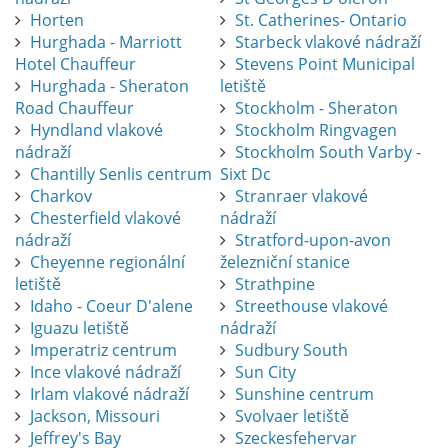
Horten
St. Catherines- Ontario
Hurghada - Marriott
Starbeck vlakové nádraží
Hotel Chauffeur
Stevens Point Municipal
Hurghada - Sheraton
letiště
Road Chauffeur
Stockholm - Sheraton
Hyndland vlakové
Stockholm Ringvagen
nádraží
Stockholm South Varby -
Chantilly Senlis centrum
Sixt Dc
Charkov
Stranraer vlakové
Chesterfield vlakové
nádraží
nádraží
Stratford-upon-avon
Cheyenne regionální
železniční stanice
letiště
Strathpine
Idaho - Coeur D'alene
Streethouse vlakové
Iguazu letiště
nádraží
Imperatriz centrum
Sudbury South
Ince vlakové nádraží
Sun City
Irlam vlakové nádraží
Sunshine centrum
Jackson, Missouri
Svolvaer letiště
Jeffrey's Bay
Szeckesfehervar