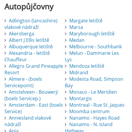
Autopůjčovny
Adlington (lancashire)
Margate letiště
vlakové nádraží
Marsa
Akersberga
Maryborough letiště
Albert J Ellis letiště
Medan
Albuquerque letiště
Melbourne - Southbank
Alexandria - letiště
Melun - Dammarie Les
Chauffeur
Lys
Allegro Grand Pineapple
Mendoza letiště
Resort
Midrand
Almere - (boels
Modesta Road, Simpson
Servicepoint)
Bay
Amstelveen - Bouwerji
Monaco - Le Meridien
(boels Servicep.)
Montargis
Amsterdam - East (boels
Montreal - Rue St. Jaques
Service)
Moomba centrum
Anniesland vlakové
Nanaimo - Hayes Road
nádraží
Nanaimo - N. Island
Apia
Highway