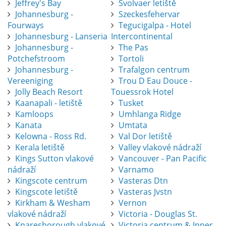
Jeffrey's Bay
Svolvaer letiště
Johannesburg -
Szeckesfehervar
Fourways
Tegucigalpa - Hotel
Johannesburg - Lanseria
Intercontinental
Johannesburg -
The Pas
Potchefstroom
Tortoli
Johannesburg -
Trafalgon centrum
Vereeniging
Trou D Eau Douce -
Jolly Beach Resort
Touessrok Hotel
Kaanapali - letiště
Tusket
Kamloops
Umhlanga Ridge
Kanata
Umtata
Kelowna - Ross Rd.
Val Dor letiště
Kerala letiště
Valley vlakové nádraží
Kings Sutton vlakové
Vancouver - Pan Pacific
nádraží
Varnamo
Kingscote centrum
Vasteras Dtn
Kingscote letiště
Vasteras Jvstn
Kirkham & Wesham
Vernon
vlakové nádraží
Victoria - Douglas St.
Knaresborough vlakové
Victoria centrum & Inner