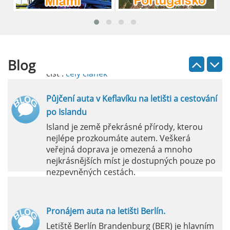
průvodce
Půjčení auta na letišti Lefkada je skvělý
způsob, jak prozkoumat ostrov podle
vlastních představ.
Blog
číst :
celý článek
Půjčení auta v Keflavíku na letišti a cestování
po Islandu
Island je země překrásné přírody, kterou
nejlépe prozkoumáte autem. Veškerá
veřejná doprava je omezená a mnoho
nejkrásnějších míst je dostupných pouze po
nezpevněných cestách.
číst :
celý článek
Pronájem auta na letišti Berlín.
Letiště Berlín Brandenburg (BER) je hlavním