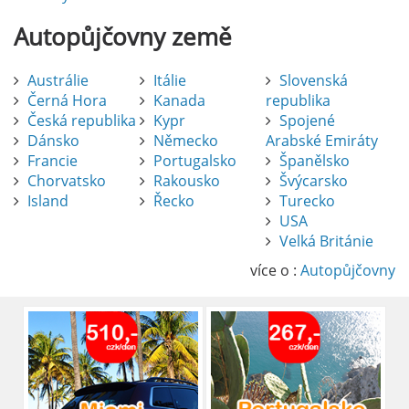
Autopůjčovny
země
Austrálie
Itálie
Slovenská
Černá Hora
Kanada
republika
Česká republika
Kypr
Spojené
Dánsko
Německo
Arabské Emiráty
Francie
Portugalsko
Španělsko
Chorvatsko
Rakousko
Švýcarsko
Island
Řecko
Turecko
USA
Pronájem auta na letišti Alicante
Velká Británie
Půjčení auta na letišti v Alicante je výborný
způsob, jak pohodlně objevovat město i jeho
více o :
Autopůjčovny
okolí. Letiště Alicante-Elche, hlavní vstupní
brána do regionu Costa Blanca, se nachází
přibližně 9 km od centra Alicante.
číst :
celý článek
Pronájem auta na letišti Lefkada: Kompletní