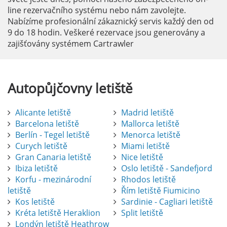
line rezervačního systému nebo nám zavolejte.
Nabízíme profesionální zákaznický servis každý den od
9 do 18 hodin. Veškeré rezervace jsou generovány a
zajišťovány systémem Cartrawler
Autopůjčovny
letiště
Alicante letiště
Madrid letiště
Barcelona letiště
Mallorca letiště
Berlín - Tegel letiště
Menorca letiště
Curych letiště
Miami letiště
Gran Canaria letiště
Nice letiště
Ibiza letiště
Oslo letiště - Sandefjord
Korfu - mezinárodní
Rhodos letiště
letiště
Řím letiště Fiumicino
Kos letiště
Sardinie - Cagliari letiště
Kréta letiště Heraklion
Split letiště
Londýn letiště Heathrow