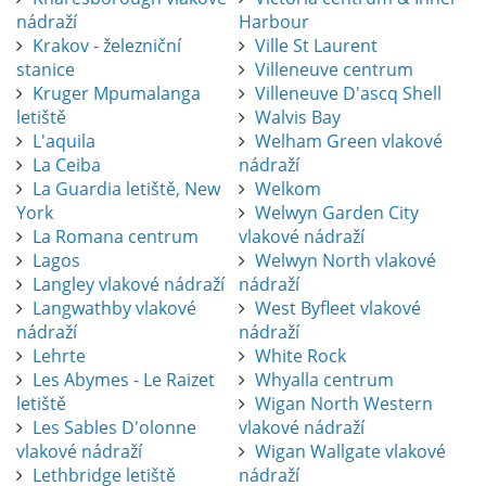
nádraží
Harbour
Krakov - železniční
Ville St Laurent
stanice
Villeneuve centrum
Kruger Mpumalanga
Villeneuve D'ascq Shell
letiště
Walvis Bay
L'aquila
Welham Green vlakové
La Ceiba
nádraží
La Guardia letiště, New
Welkom
York
Welwyn Garden City
La Romana centrum
vlakové nádraží
Lagos
Welwyn North vlakové
Langley vlakové nádraží
nádraží
Langwathby vlakové
West Byfleet vlakové
nádraží
nádraží
Lehrte
White Rock
Les Abymes - Le Raizet
Whyalla centrum
letiště
Wigan North Western
Les Sables D'olonne
vlakové nádraží
vlakové nádraží
Wigan Wallgate vlakové
Lethbridge letiště
nádraží