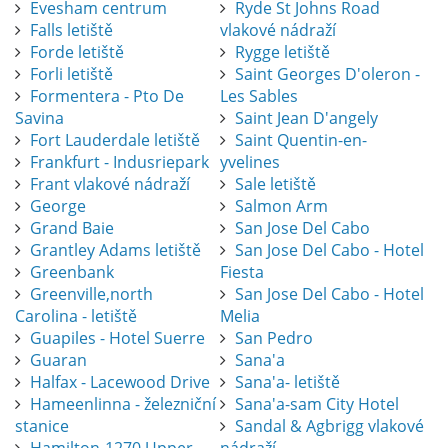
Evesham centrum
Ryde St Johns Road
Falls letiště
vlakové nádraží
Forde letiště
Rygge letiště
Forli letiště
Saint Georges D'oleron -
Formentera - Pto De
Les Sables
Savina
Saint Jean D'angely
Fort Lauderdale letiště
Saint Quentin-en-
Frankfurt - Indusriepark
yvelines
Frant vlakové nádraží
Sale letiště
George
Salmon Arm
Grand Baie
San Jose Del Cabo
Grantley Adams letiště
San Jose Del Cabo - Hotel
Greenbank
Fiesta
Greenville,north
San Jose Del Cabo - Hotel
Carolina - letiště
Melia
Guapiles - Hotel Suerre
San Pedro
Guaran
Sana'a
Halfax - Lacewood Drive
Sana'a- letiště
Hameenlinna - železniční
Sana'a-sam City Hotel
stanice
Sandal & Agbrigg vlakové