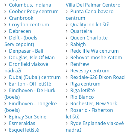
Columbus, Indiana
Villa Del Palmar Centero
Coober Pedy centrum
Punta Cana-bavaro
Cranbrook
centrum
Croydon centrum
Quality Inn letiště
Debrecen
Quarteira
Delft - (boels
Queen Charlotte
Servicepoint)
Rabigh
Denpasar - Bali
Redcliffe Wa centrum
Douglas, Isle Of Man
Rehovot-moshe Yatom
Dronfield vlakové
Renfrew
nádraží
Revesby centrum
Dubaj (Dubai) centrum
Rexdale-626 Dixon Road
Earlton - Off letiště
Riga centrum
Eindhoven - De Hurk
Riga letiště
(boels)
Rio Blanco
Eindhoven - Tongelre
Rochester, New York
(boels)
Rosario - Fisherton
Epinay Sur Seine
letiště
Esmeraldas
Ryde Esplanade vlakové
Esquel letiště
nádraží