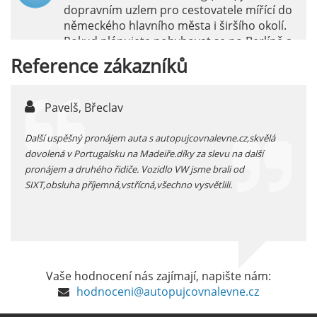
dopravním uzlem pro cestovatele mířící do
německého hlavního města i širšího okolí.
Pokud plánujete pohybovat se po Berlíně a
okolních regionech bez omezení, pronájem
Reference
zákazníků
auta přímo na letišti je ideální volbou.
číst :
celý článek
Pavelš, Břeclav
j
Pronájem auta na letišti Marseille: Jak na to?
 před
Další uspěšný pronájem auta s autopujcovnalevne.cz,skvělá
prodl
Letiště Marseille, oficiálně známé jako
...
dovolená v Portugalsku na Madeiře.díky za slevu na další
proná
mezinárodní letiště Marseille-Provence, je
pronájem a druhého řidiče. Vozidlo VW jsme brali od
kateg
hlavní vstupní branou do regionu Provence
SIXT,obsluha příjemná,vstřícná,všechno vysvětlili.
kolem
a nachází se přibližně 27 km od centra města
Marseille.
číst :
celý článek
Pronájem auta na letišti Alicante
Vaše hodnocení nás zajímají, napište nám:
Půjčení auta na letišti v Alicante je výborný
hodnoceni@autopujcovnalevne.cz
způsob, jak pohodlně objevovat město i jeho
okolí. Letiště Alicante-Elche, hlavní vstupní