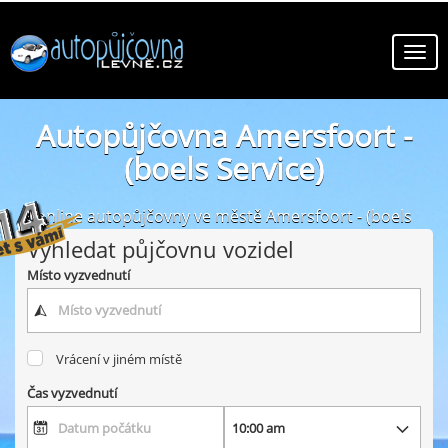
Autopůjčovna Amersfoort -
(boels Service)
online autopůjčovny ve městě Amersfoort - (boels
Service)
Vyhledat půjčovnu vozidel
Místo vyzvednutí
Vrácení v jiném místě
Čas vyzvednutí