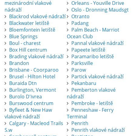
mezinárodní vlakové
Orleans - Youville Drive
nádraží
Oslo - Dronning Maudsgt
Blackrod vlakové nádraží
Otranto
Blackwater letiště
Padang
Bloemfontein letiště
Palm Beach - Marriot
Blue Springs
Ocean Club
Boul - charest
Pannal vlakové nádraží
Box Hill centrum
Papeete letiště
Brading vlakové nádraží
Paramaribo letiště
Brandon
Parksville
Brisbane - Coorparoo
Parow
Brusel - Hilton Hotel
Partick vlakové nádraží
Buraida Dtn
Pekanbaru
Burlington, Vermont
Pemberton vlakové
Burolo D'ivrea
nádraží
Burswood centrum
Pembroke - letiště
Byfleet & New Haw
Penneshaw - Ferry
vlakové nádraží
Terminal
Calgary - Macleod Trails
Penrith
S.w
Penrith vlakové nádraží