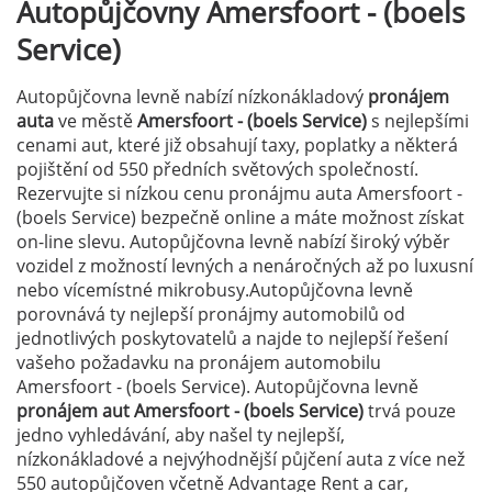
Autopůjčovny
Amersfoort - (boels
Service)
Autopůjčovna levně nabízí nízkonákladový
pronájem
auta
ve městě
Amersfoort - (boels Service)
s nejlepšími
cenami aut, které již obsahují taxy, poplatky a některá
pojištění od 550 předních světových společností.
Rezervujte si nízkou cenu pronájmu auta Amersfoort -
(boels Service) bezpečně online a máte možnost získat
on-line slevu. Autopůjčovna levně nabízí široký výběr
vozidel z možností levných a nenáročných až po luxusní
nebo vícemístné mikrobusy.Autopůjčovna levně
porovnává ty nejlepší pronájmy automobilů od
jednotlivých poskytovatelů a najde to nejlepší řešení
vašeho požadavku na pronájem automobilu
Amersfoort - (boels Service). Autopůjčovna levně
pronájem aut Amersfoort - (boels Service)
trvá pouze
jedno vyhledávání, aby našel ty nejlepší,
nízkonákladové a nejvýhodnější půjčení auta z více než
550 autopůjčoven včetně Advantage Rent a car,