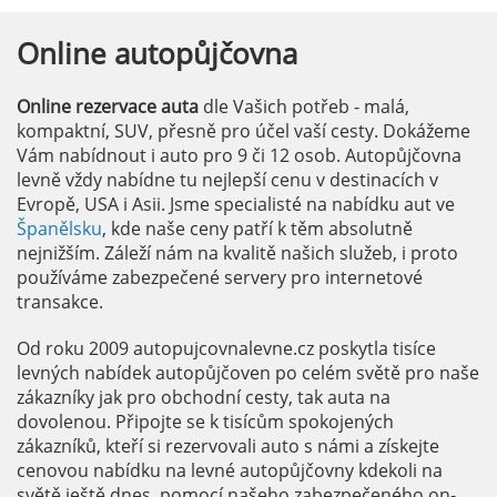
Online
autopůjčovna
Online rezervace auta
dle Vašich potřeb - malá,
kompaktní, SUV, přesně pro účel vaší cesty. Dokážeme
Vám nabídnout i auto pro 9 či 12 osob. Autopůjčovna
levně vždy nabídne tu nejlepší cenu v destinacích v
Evropě, USA i Asii. Jsme specialisté na nabídku aut ve
Španělsku
, kde naše ceny patří k těm absolutně
nejnižším. Záleží nám na kvalitě našich služeb, i proto
používáme zabezpečené servery pro internetové
transakce.
Od roku 2009 autopujcovnalevne.cz poskytla tisíce
levných nabídek autopůjčoven po celém světě pro naše
zákazníky jak pro obchodní cesty, tak auta na
dovolenou. Připojte se k tisícům spokojených
zákazníků, kteří si rezervovali auto s námi a získejte
cenovou nabídku na levné autopůjčovny kdekoli na
světě ještě dnes, pomocí našeho zabezpečeného on-