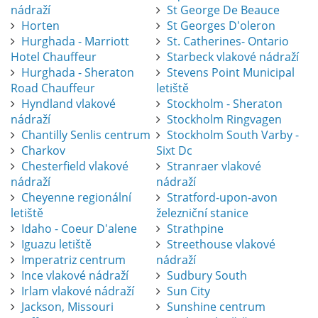
nádraží
St George De Beauce
Horten
St Georges D'oleron
Hurghada - Marriott
St. Catherines- Ontario
Hotel Chauffeur
Starbeck vlakové nádraží
Hurghada - Sheraton
Stevens Point Municipal
Road Chauffeur
letiště
Hyndland vlakové
Stockholm - Sheraton
nádraží
Stockholm Ringvagen
Chantilly Senlis centrum
Stockholm South Varby -
Charkov
Sixt Dc
Chesterfield vlakové
Stranraer vlakové
nádraží
nádraží
Cheyenne regionální
Stratford-upon-avon
letiště
železniční stanice
Idaho - Coeur D'alene
Strathpine
Iguazu letiště
Streethouse vlakové
Imperatriz centrum
nádraží
Ince vlakové nádraží
Sudbury South
Irlam vlakové nádraží
Sun City
Jackson, Missouri
Sunshine centrum