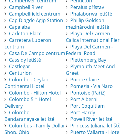
Camberwell centrum
Penticton
Campbell River
Peraius přístav
Campbellfield centrum
Phalaborwa letiště
Cap D'agde Agip Station
Phillip Goldson
Capalaba
mezinárodní letiště
Carleton Place
Playa Del Carmen -
Carretera Luperon
Calica International Pier
centrum
Playa Del Carmen -
Casa De Campo centrum
Federal Road
Cassidy letiště
Plettenberg Bay
Castlegar
Plymouth Meet And
Centurion
Greet
Colombo - Ceylan
Pointe Claire
Continental Hotel
Pomezia - Via Naro
Colombo - Hilton Hotel
Pontoise (Paříž)
Colombo 5 * Hotel
Port Alberni
Delivery
Port Coquitlam
Colombo
Port Hardy
Bandaranayake letiště
Powell River letiště
Columbus - Family Dollar
Princess Juliana letiště
Shop, Ohio
Puerto Vallarta - Hotel