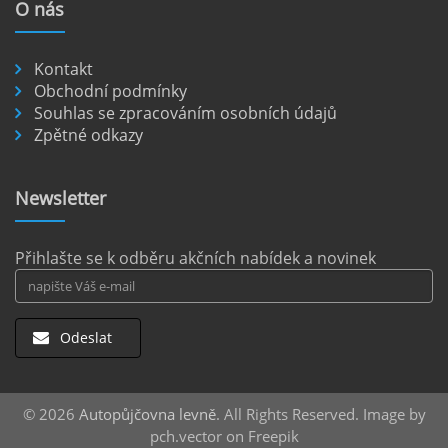
O
nás
nezpevněných cestách.
číst :
celý článek
Kontakt
Pronájem auta na letišti Berlín.
Obchodní podmínky
Souhlas se zpracováním osobních údajů
Letiště Berlín Brandenburg (BER) je hlavním
Zpětné odkazy
dopravním uzlem pro cestovatele mířící do
německého hlavního města i širšího okolí.
Pokud plánujete pohybovat se po Berlíně a
Newsletter
okolních regionech bez omezení, pronájem
auta přímo na letišti je ideální volbou.
číst :
celý článek
Přihlašte se k odběru akčních nabídek a novinek
Odeslat
© 2026
Autopůjčovna levně
. All Rights Reserved. Image by
pch.vector on Freepik