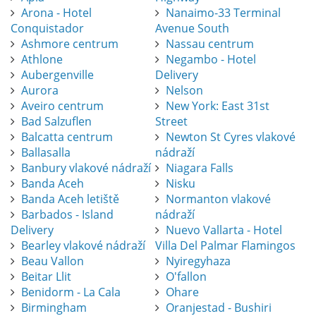
Arona - Hotel
Nanaimo-33 Terminal
Conquistador
Avenue South
Ashmore centrum
Nassau centrum
Athlone
Negambo - Hotel
Aubergenville
Delivery
Aurora
Nelson
Aveiro centrum
New York: East 31st
Bad Salzuflen
Street
Balcatta centrum
Newton St Cyres vlakové
Ballasalla
nádraží
Banbury vlakové nádraží
Niagara Falls
Banda Aceh
Nisku
Banda Aceh letiště
Normanton vlakové
Barbados - Island
nádraží
Delivery
Nuevo Vallarta - Hotel
Bearley vlakové nádraží
Villa Del Palmar Flamingos
Beau Vallon
Nyiregyhaza
Beitar Llit
O'fallon
Benidorm - La Cala
Ohare
Birmingham
Oranjestad - Bushiri