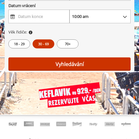
Datum vrácení
Věk řidiče:
18 - 29
30 - 69
70+
Vyhledávání