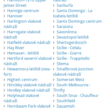
Hamilton-1270 Upper
nádraží
James Street
Sanliurfa
Hannige centrum
Santo Domingo - La
Hanover
Isabela letiště
Harlington vlakové
Santo Domingo centrum
nádraží
Sarasota
Harrogate vlakové
Savonlinna
nádraží
Sevastopol letiště
Hatfield vlakové nádraží
Shertogenbosch
Hay River
Sicílie - Cefalu
Hemavan - letiště
Sicílie - Giarre
Hertford severní vlakové
Sicílie - Trappitello
nádraží
Sliema
Hewannora letiště (viex-
Smallbrook Junction
fort)
vlakové nádraží
Highett centrum
Somerset West
Hinckley vlakové nádraží
South Melbourne -
Hindley vlakové nádraží
Thrifty
Holyhead vlakové
South Sinai - Chauffeur
nádraží
Southfield
Hornbeam Park vlakové
Squamish