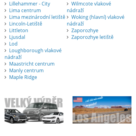
Lillehammer - City
Wilmcote vlakové
Lima centrum
nádraží
Lima mezinárodní letiště
Woking (hlavní) vlakové
Lincoln-Letiště
nádraží
Littleton
Zaporozhye
Ljusdal
Zaporozhye letiště
Lod
Loughborough vlakové
nádraží
Maastricht centrum
Manly centrum
Maple Ridge