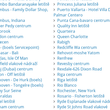
mbo Bandaranayake letiště
Princess Juliana letiště
mbus - Family Dollar Shop,
Puerto Vallarta - Hotel Villa 
Palmar Centero
mbus, Indiana
Punta Cana-bavaro centrum
er Pedy centrum
Quality Inn letiště
brook
Quarteira
don centrum
Queen Charlotte
ecen
Rabigh
 - (boels Servicepoint)
Redcliffe Wa centrum
sar - Bali
Rehovot-moshe Yatom
as, Isle Of Man
Renfrew
ield vlakové nádraží
Revesby centrum
j (Dubai) centrum
Rexdale-626 Dixon Road
on - Off letiště
Riga centrum
hoven - De Hurk (boels)
Riga letiště
oven - Tongelre (boels)
Rio Blanco
ay Sur Seine
Rochester, New York
raldas
Rosario - Fisherton letiště
l letiště
Ryde Esplanade vlakové nád
ham centrum
Ryde St Johns Road vlakové