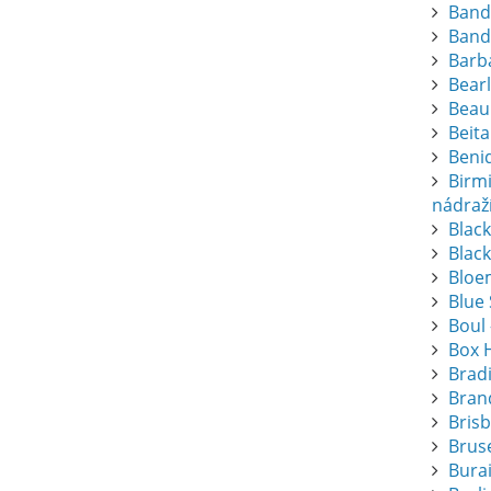
Band
Band
Barba
Bearl
Beau
Beita
Beni
Birm
nádraž
Blac
Black
Bloem
Blue
Boul 
Box 
Brad
Bran
Bris
Bruse
Bura