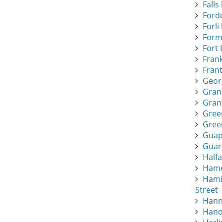
Falls 
Forde
Forli 
Form
Fort 
Frank
Frant
Geor
Gran
Gran
Gree
Green
Guapi
Guar
Half
Hamee
Hami
Street
Hann
Hano