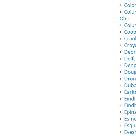
Colo
Colu
Ohio
Colu
Coob
Cran
Croy
Debr
Delft
Denpa
Dougl
Dronf
Duba
Earlt
Eind
Eindh
Epin
Esme
Esque
Eves