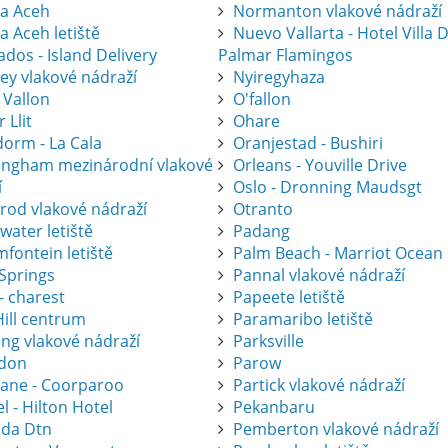
a Aceh
Normanton vlakové nádraží
a Aceh letiště
Nuevo Vallarta - Hotel Villa 
dos - Island Delivery
Palmar Flamingos
ey vlakové nádraží
Nyiregyhaza
 Vallon
O'fallon
r Llit
Ohare
dorm - La Cala
Oranjestad - Bushiri
ingham mezinárodní vlakové
Orleans - Youville Drive
í
Oslo - Dronning Maudsgt
krod vlakové nádraží
Otranto
water letiště
Padang
fontein letiště
Palm Beach - Marriot Ocean
 Springs
Pannal vlakové nádraží
- charest
Papeete letiště
Hill centrum
Paramaribo letiště
ing vlakové nádraží
Parksville
don
Parow
bane - Coorparoo
Partick vlakové nádraží
l - Hilton Hotel
Pekanbaru
ida Dtn
Pemberton vlakové nádraží