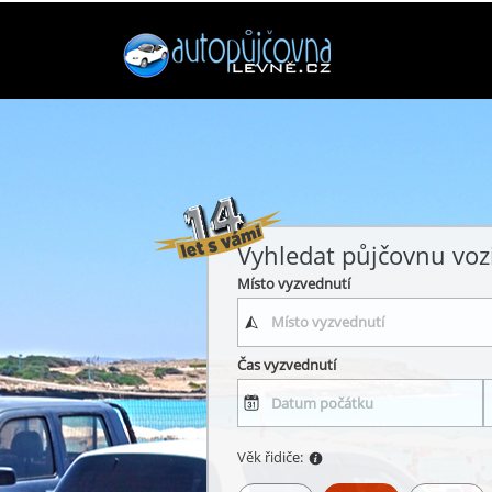
Vyhledat půjčovnu voz
Místo vyzvednutí
Čas vyzvednutí
Věk řidiče: