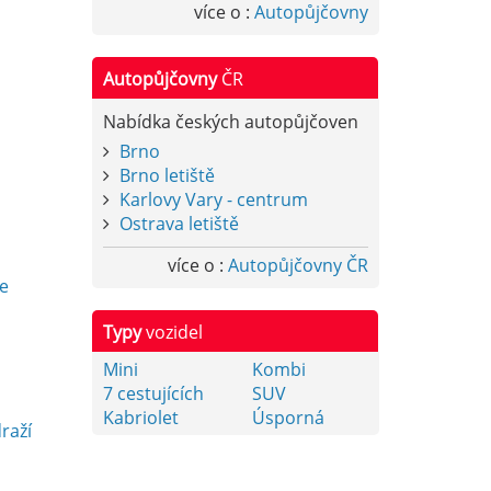
více o :
Autopůjčovny
Autopůjčovny
ČR
Nabídka českých autopůjčoven
Brno
Brno letiště
Karlovy Vary - centrum
Ostrava letiště
y
více o :
Autopůjčovny ČR
e
Typy
vozidel
Mini
Kombi
7 cestujících
SUV
Kabriolet
Úsporná
raží