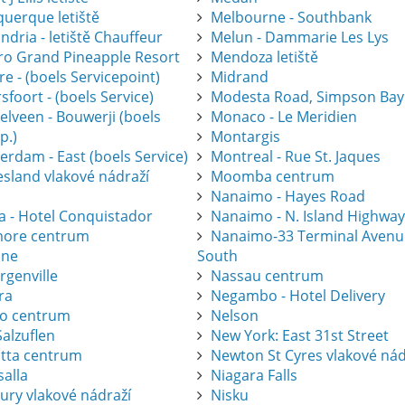
querque letiště
Melbourne - Southbank
ndria - letiště Chauffeur
Melun - Dammarie Les Lys
gro Grand Pineapple Resort
Mendoza letiště
e - (boels Servicepoint)
Midrand
foort - (boels Service)
Modesta Road, Simpson Bay
elveen - Bouwerji (boels
Monaco - Le Meridien
p.)
Montargis
erdam - East (boels Service)
Montreal - Rue St. Jaques
esland vlakové nádraží
Moomba centrum
Nanaimo - Hayes Road
a - Hotel Conquistador
Nanaimo - N. Island Highwa
ore centrum
Nanaimo-33 Terminal Avenu
one
South
rgenville
Nassau centrum
ra
Negambo - Hotel Delivery
ro centrum
Nelson
alzuflen
New York: East 31st Street
atta centrum
Newton St Cyres vlakové nád
salla
Niagara Falls
ury vlakové nádraží
Nisku