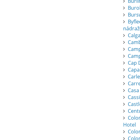
Burl
Buro
Burs
Byfl
nádraž
Calga
Camb
Camp
Camp
Cap 
Capa
Carl
Carr
Casa
Cassi
Cast
Cent
Colo
Hotel
Colo
Colo