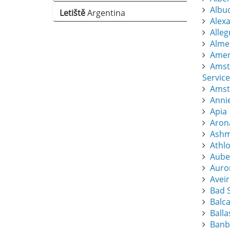
Albu
Letiště
Argentina
Alexa
Alle
Almer
Amers
Amst
Service
Amst
Anni
Apia
Aron
Ashm
Athl
Aube
Auro
Avei
Bad S
Balc
Balla
Banb