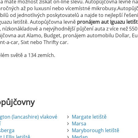
a máte možnost získat on-line slevu. Autopůjčovna levně na
náročných až po luxusní nebo vícemístné mikrobusy.Autopůj
lů od jednotlivých poskytovatelů a najde to nejlepší řešen
uazu letiště. Autopůjčovna levně
pronájem aut Iguazu letiš
, nízkonákladové a nejvýhodnější půjčení auta z více než 550
ůjčovna aut Alamo, Budget, pronájem automobilu Dollar, E
t-a-car, Sixt nebo Thrifty car.
lém světě a 134 zemích.
opůjčovny
gton (lancashire) vlakové
Margate letiště
í
Marsa
sberga
Maryborough letiště
 J Ellis letiště
Medan