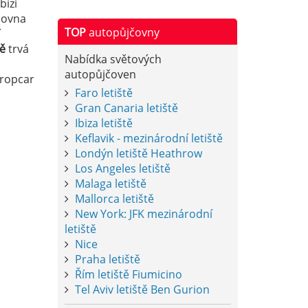
bízí
čovna
TOP
autopůjčovny
í
tě
trvá
Nabídka světových
autopůjčoven
uropcar
Faro letiště
Gran Canaria letiště
Ibiza letiště
Keflavik - mezinárodní letiště
Londýn letiště Heathrow
Los Angeles letiště
Malaga letiště
Mallorca letiště
New York: JFK mezinárodní
letiště
Nice
Praha letiště
Řím letiště Fiumicino
Tel Aviv letiště Ben Gurion