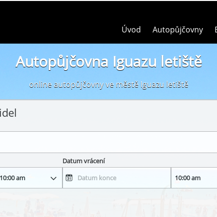
Úvod
Autopůjčovny
Autopůjčovna Iguazu letiště
online autopůjčovny ve městě Iguazu letiště
idel
Datum vrácení