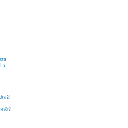
esta
lia
draží
etiště