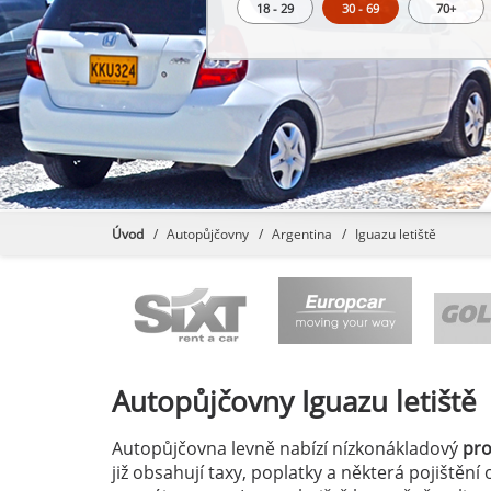
18 - 29
30 - 69
70+
Úvod
Autopůjčovny
Argentina
Iguazu letiště
Autopůjčovny
Iguazu letiště
Autopůjčovna levně nabízí nízkonákladový
pr
již obsahují taxy, poplatky a některá pojištěn