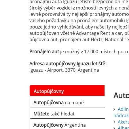
pronájmu auta Iguazu letiště bezpečně online 
široký výběr vozidel z možností levných a ne
levně porovnává ty nejlepší pronájmy automobi
vašeho požadavku na pronájem automobilu Ig
pouze jedno vyhledávání, aby našel ty nejlepší
autopůjčoven včetně Advantage Rent a car, p
půjčovna aut, pronájem aut Hertz, National ren
Pronájem aut
je možný v 17.000 místech po ce
Adresa autopůjčovny Iguazu letiště :
Iguazu - Airport, 3370, Argentina
Autopůjčovny
Aut
Autopůjčovna
na mapě
Adlin
Můžete
také hledat
nádraž
Aker
Autopůjčovny
Argentina
Albert