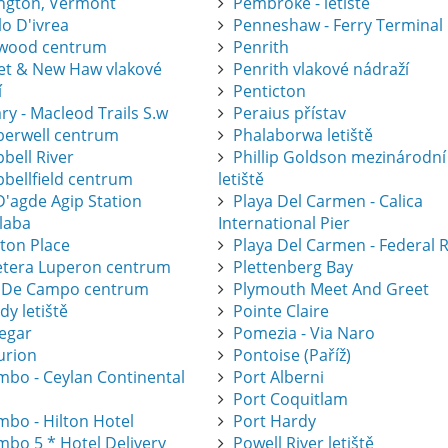
ington, Vermont
Pembroke - letiště
lo D'ivrea
Penneshaw - Ferry Terminal
wood centrum
Penrith
eet & New Haw vlakové
Penrith vlakové nádraží
í
Penticton
ry - Macleod Trails S.w
Peraius přístav
erwell centrum
Phalaborwa letiště
bell River
Phillip Goldson mezinárodní
bellfield centrum
letiště
D'agde Agip Station
Playa Del Carmen - Calica
laba
International Pier
eton Place
Playa Del Carmen - Federal 
etera Luperon centrum
Plettenberg Bay
 De Campo centrum
Plymouth Meet And Greet
dy letiště
Pointe Claire
legar
Pomezia - Via Naro
urion
Pontoise (Paříž)
mbo - Ceylan Continental
Port Alberni
Port Coquitlam
mbo - Hilton Hotel
Port Hardy
mbo 5 * Hotel Delivery
Powell River letiště