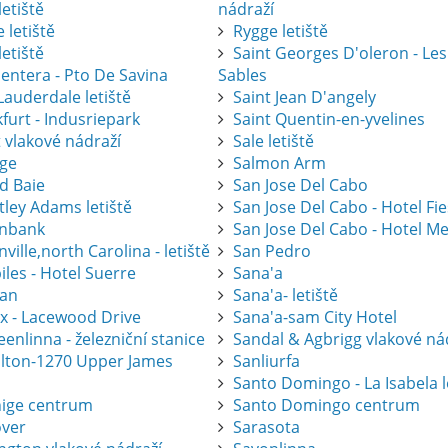
letiště
nádraží
 letiště
Rygge letiště
letiště
Saint Georges D'oleron - Les
entera - Pto De Savina
Sables
Lauderdale letiště
Saint Jean D'angely
furt - Indusriepark
Saint Quentin-en-yvelines
 vlakové nádraží
Sale letiště
ge
Salmon Arm
d Baie
San Jose Del Cabo
tley Adams letiště
San Jose Del Cabo - Hotel Fi
nbank
San Jose Del Cabo - Hotel Me
ville,north Carolina - letiště
San Pedro
les - Hotel Suerre
Sana'a
an
Sana'a- letiště
ax - Lacewood Drive
Sana'a-sam City Hotel
nlinna - železniční stanice
Sandal & Agbrigg vlakové ná
lton-1270 Upper James
Sanliurfa
Santo Domingo - La Isabela l
ige centrum
Santo Domingo centrum
ver
Sarasota