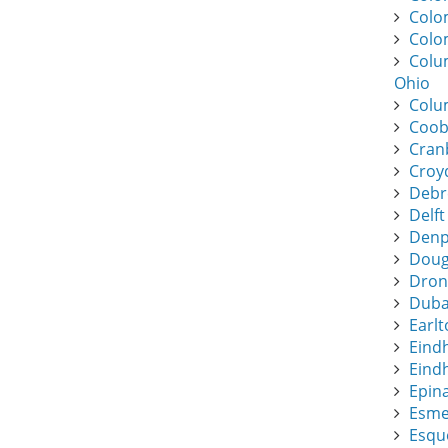
Colo
Colo
Colu
Ohio
Colu
Coob
Cran
Croy
Debr
Delft
Denpa
Dougl
Dronf
Duba
Earlt
Eind
Eindh
Epin
Esme
Esque