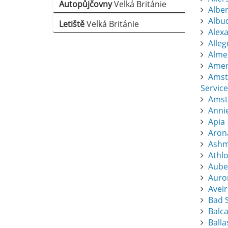
Autopůjčovny
Velká Británie
Albert
Albu
Letiště
Velká Británie
Alexa
Alle
Almer
Amers
Amst
Service
Amst
Anni
Apia
Aron
Ashm
Athl
Aube
Auro
Avei
Bad S
Balc
Balla