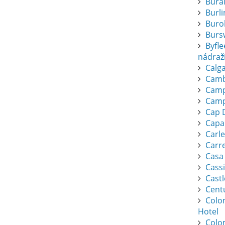
Bura
Burl
Buro
Burs
Byfl
nádraž
Calga
Camb
Camp
Camp
Cap 
Capa
Carl
Carr
Casa
Cassi
Cast
Cent
Colo
Hotel
Colo