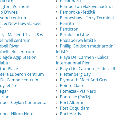
ida Dtn
Pekanbaru
ington, Vermont
Pemberton vlakové nádraží
lo D'ivrea
Pembroke - letiště
wood centrum
Penneshaw - Ferry Terminal
eet & New Haw vlakové
Penrith
í
Penticton
ry - Macleod Trails S.w
Peraius přístav
erwell centrum
Phalaborwa letiště
bell River
Phillip Goldson mezinárodní
bellfield centrum
letiště
D'agde Agip Station
Playa Del Carmen - Calica
laba
International Pier
eton Place
Playa Del Carmen - Federal 
etera Luperon centrum
Plettenberg Bay
 De Campo centrum
Plymouth Meet And Greet
dy letiště
Pointe Claire
legar
Pomezia - Via Naro
urion
Pontoise (Paříž)
mbo - Ceylan Continental
Port Alberni
Port Coquitlam
mbo - Hilton Hotel
Port Hardy