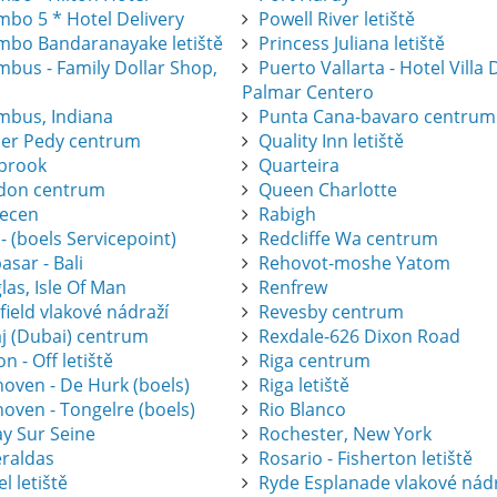
mbo 5 * Hotel Delivery
Powell River letiště
mbo Bandaranayake letiště
Princess Juliana letiště
mbus - Family Dollar Shop,
Puerto Vallarta - Hotel Villa 
Palmar Centero
mbus, Indiana
Punta Cana-bavaro centrum
er Pedy centrum
Quality Inn letiště
brook
Quarteira
don centrum
Queen Charlotte
ecen
Rabigh
 - (boels Servicepoint)
Redcliffe Wa centrum
sar - Bali
Rehovot-moshe Yatom
as, Isle Of Man
Renfrew
ield vlakové nádraží
Revesby centrum
j (Dubai) centrum
Rexdale-626 Dixon Road
on - Off letiště
Riga centrum
hoven - De Hurk (boels)
Riga letiště
oven - Tongelre (boels)
Rio Blanco
ay Sur Seine
Rochester, New York
raldas
Rosario - Fisherton letiště
l letiště
Ryde Esplanade vlakové nád