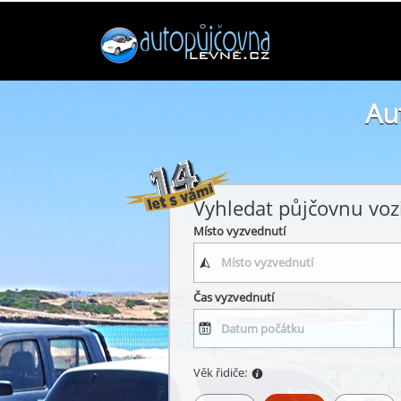
Au
Vyhledat půjčovnu voz
Místo vyzvednutí
Čas vyzvednutí
Věk řidiče: