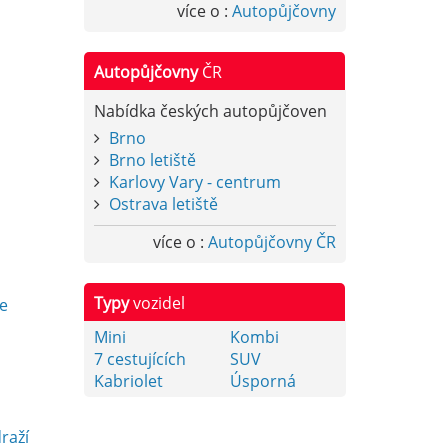
více o :
Autopůjčovny
Autopůjčovny
ČR
Nabídka českých autopůjčoven
Brno
Brno letiště
Karlovy Vary - centrum
Ostrava letiště
více o :
Autopůjčovny ČR
y
Typy
vozidel
e
Mini
Kombi
7 cestujících
SUV
Kabriolet
Úsporná
raží