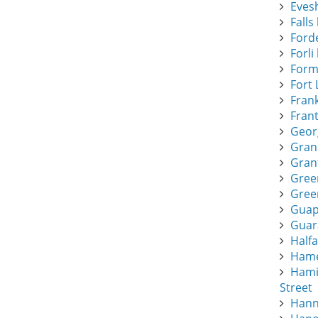
Eves
Falls 
Forde
Forli 
Form
Fort 
Frank
Frant
Geor
Gran
Gran
Gree
Green
Guapi
Guar
Half
Hamee
Hami
Street
Hann