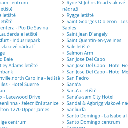
ham centrum
Ryde St Johns Road vlakové
letiště
nádraží
 letiště
Rygge letiště
letiště
Saint Georges D'oleron - Les
entera - Pto De Savina
Sables
Lauderdale letiště
Saint Jean D'angely
furt - Indusriepark
Saint Quentin-en-yvelines
 vlakové nádraží
Sale letiště
ge
Salmon Arm
d Baie
San Jose Del Cabo
tley Adams letiště
San Jose Del Cabo - Hotel Fi
nbank
San Jose Del Cabo - Hotel Me
ville,north Carolina - letiště
San Pedro
les - Hotel Suerre
Sana'a
an
Sana'a- letiště
ax - Lacewood Drive
Sana'a-sam City Hotel
nlinna - železniční stanice
Sandal & Agbrigg vlakové ná
lton-1270 Upper James
Sanliurfa
Santo Domingo - La Isabela l
ige centrum
Santo Domingo centrum