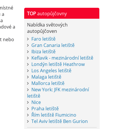
místné
TOP
autopůjčovny
 a
na
Nabídka světových
ladové a
autopůjčoven
Faro letiště
xt nebo
Gran Canaria letiště
Ibiza letiště
Keflavik - mezinárodní letiště
Londýn letiště Heathrow
Los Angeles letiště
Malaga letiště
Mallorca letiště
New York: JFK mezinárodní
letiště
Nice
Praha letiště
Řím letiště Fiumicino
Tel Aviv letiště Ben Gurion