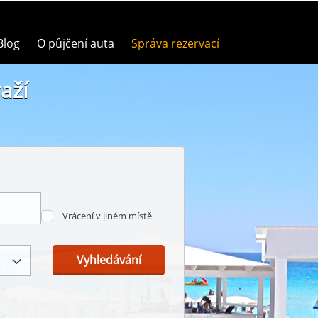
Blog
O půjčení auta
Správa rezervací
aží
Vrácení v jiném místě
Vyhledávání