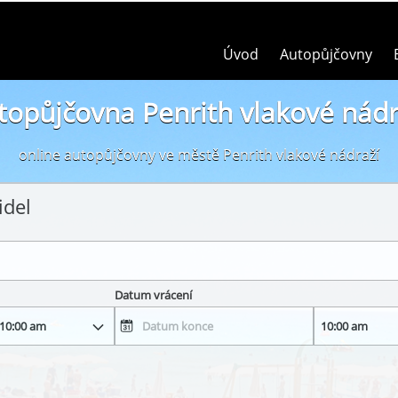
Úvod
Autopůjčovny
topůjčovna Penrith vlakové nádr
online autopůjčovny ve městě Penrith vlakové nádraží
idel
Datum vrácení