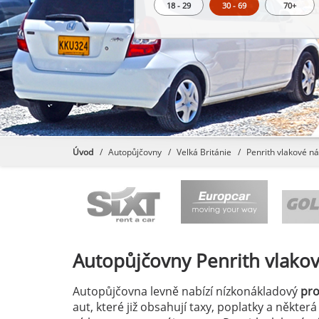
18 - 29
30 - 69
70+
Úvod
Autopůjčovny
Velká Británie
Penrith vlakové ná
Autopůjčovny
Penrith vlako
Autopůjčovna levně nabízí nízkonákladový
pr
aut, které již obsahují taxy, poplatky a někter