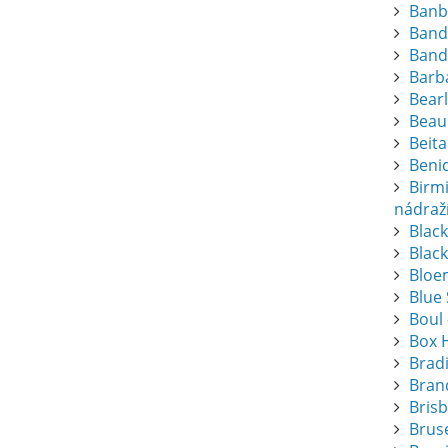
Banb
Band
Band
Barba
Bearl
Beau
Beita
Beni
Birm
nádraž
Blac
Black
Bloem
Blue
Boul 
Box 
Brad
Bran
Bris
Bruse