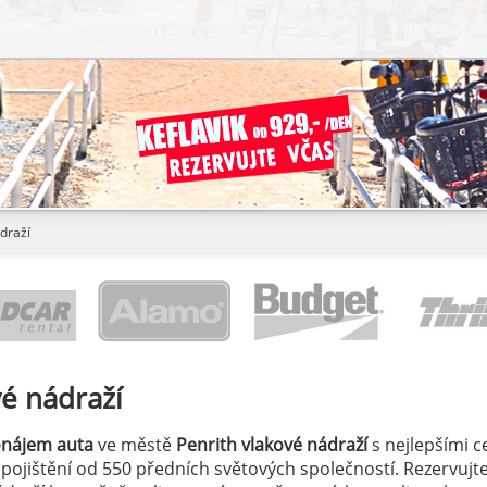
draží
vé nádraží
onájem auta
ve městě
Penrith vlakové nádraží
s nejlepšími 
á pojištění od 550 předních světových společností. Rezervujte