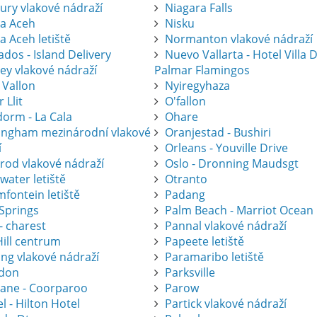
ury vlakové nádraží
Niagara Falls
a Aceh
Nisku
a Aceh letiště
Normanton vlakové nádraží
dos - Island Delivery
Nuevo Vallarta - Hotel Villa 
ey vlakové nádraží
Palmar Flamingos
 Vallon
Nyiregyhaza
r Llit
O'fallon
dorm - La Cala
Ohare
ingham mezinárodní vlakové
Oranjestad - Bushiri
í
Orleans - Youville Drive
krod vlakové nádraží
Oslo - Dronning Maudsgt
water letiště
Otranto
fontein letiště
Padang
 Springs
Palm Beach - Marriot Ocean
- charest
Pannal vlakové nádraží
Hill centrum
Papeete letiště
ing vlakové nádraží
Paramaribo letiště
don
Parksville
bane - Coorparoo
Parow
l - Hilton Hotel
Partick vlakové nádraží