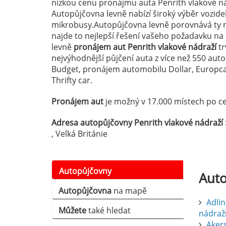
nízkou cenu pronájmu auta Penrith vlakové ná
Autopůjčovna levně nabízí široký výběr vozid
mikrobusy.Autopůjčovna levně porovnává ty n
najde to nejlepší řešení vašeho požadavku n
levně
pronájem aut Penrith vlakové nádraží
tr
nejvýhodnější půjčení auta z více než 550 au
Budget, pronájem automobilu Dollar, Europcar
Thrifty car.
Pronájem aut
je možný v 17.000 místech po ce
Adresa autopůjčovny Penrith vlakové nádraží 
, Velká Británie
Autopůjčovny
Aut
Autopůjčovna
na mapě
Adlin
Můžete
také hledat
nádraž
Aker