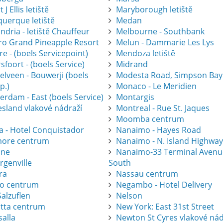
 J Ellis letiště
Maryborough letiště
querque letiště
Medan
ndria - letiště Chauffeur
Melbourne - Southbank
gro Grand Pineapple Resort
Melun - Dammarie Les Lys
e - (boels Servicepoint)
Mendoza letiště
foort - (boels Service)
Midrand
elveen - Bouwerji (boels
Modesta Road, Simpson Bay
p.)
Monaco - Le Meridien
erdam - East (boels Service)
Montargis
esland vlakové nádraží
Montreal - Rue St. Jaques
Moomba centrum
a - Hotel Conquistador
Nanaimo - Hayes Road
ore centrum
Nanaimo - N. Island Highwa
one
Nanaimo-33 Terminal Avenu
rgenville
South
ra
Nassau centrum
ro centrum
Negambo - Hotel Delivery
alzuflen
Nelson
atta centrum
New York: East 31st Street
salla
Newton St Cyres vlakové nád