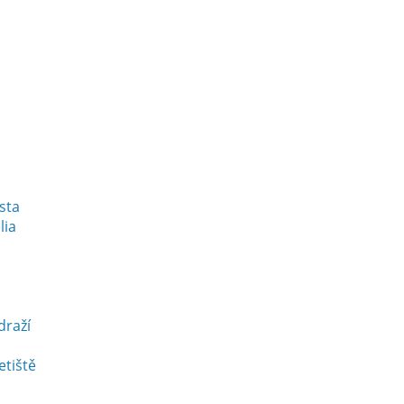
esta
lia
draží
etiště