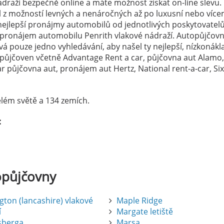
draží bezpečně online a máte možnost získat on-line slevu.
el z možností levných a nenáročných až po luxusní nebo více
ejlepší pronájmy automobilů od jednotlivých poskytovatelů
a pronájem automobilu Penrith vlakové nádraží. Autopůjčov
vá pouze jedno vyhledávání, aby našel ty nejlepší, nízkonák
topůjčoven včetně Advantage Rent a car, půjčovna aut Alamo,
 půjčovna aut, pronájem aut Hertz, National rent-a-car, Si
lém světě a 134 zemích.
:
opůjčovny
gton (lancashire) vlakové
Maple Ridge
í
Margate letiště
sberga
Marsa