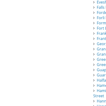
Eves
Falls 
Forde
Forli 
Form
Fort 
Frank
Frant
Geor
Gran
Gran
Gree
Green
Guapi
Guar
Half
Hamee
Hami
Street
Hann