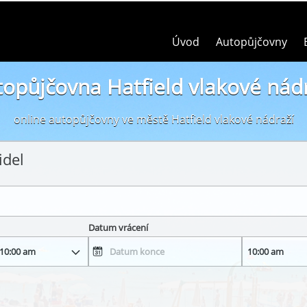
Úvod
Autopůjčovny
opůjčovna Hatfield vlakové nád
online autopůjčovny ve městě Hatfield vlakové nádraží
idel
Datum vrácení