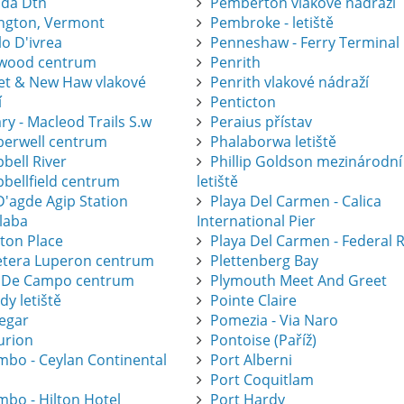
ida Dtn
Pemberton vlakové nádraží
ington, Vermont
Pembroke - letiště
lo D'ivrea
Penneshaw - Ferry Terminal
wood centrum
Penrith
eet & New Haw vlakové
Penrith vlakové nádraží
í
Penticton
ry - Macleod Trails S.w
Peraius přístav
erwell centrum
Phalaborwa letiště
bell River
Phillip Goldson mezinárodní
bellfield centrum
letiště
D'agde Agip Station
Playa Del Carmen - Calica
laba
International Pier
eton Place
Playa Del Carmen - Federal 
etera Luperon centrum
Plettenberg Bay
 De Campo centrum
Plymouth Meet And Greet
dy letiště
Pointe Claire
legar
Pomezia - Via Naro
urion
Pontoise (Paříž)
mbo - Ceylan Continental
Port Alberni
Port Coquitlam
mbo - Hilton Hotel
Port Hardy