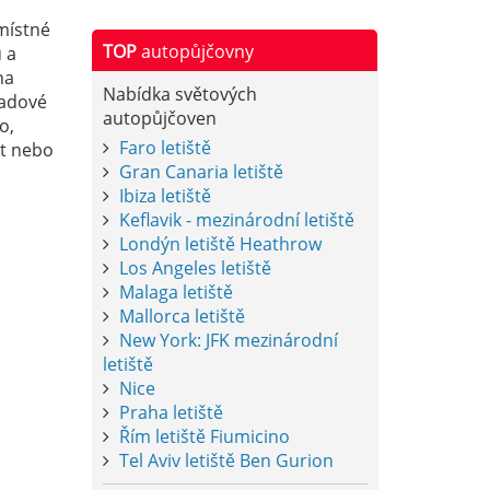
místné
TOP
autopůjčovny
 a
na
Nabídka světových
ladové
autopůjčoven
o,
Faro letiště
xt nebo
Gran Canaria letiště
Ibiza letiště
Keflavik - mezinárodní letiště
Londýn letiště Heathrow
Los Angeles letiště
Malaga letiště
Mallorca letiště
New York: JFK mezinárodní
letiště
Nice
Praha letiště
Řím letiště Fiumicino
Tel Aviv letiště Ben Gurion