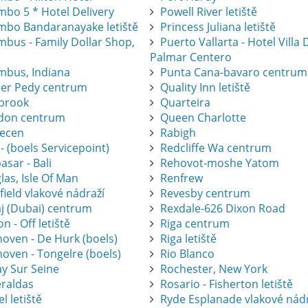
mbo 5 * Hotel Delivery
Powell River letiště
mbo Bandaranayake letiště
Princess Juliana letiště
mbus - Family Dollar Shop,
Puerto Vallarta - Hotel Villa 
Palmar Centero
mbus, Indiana
Punta Cana-bavaro centrum
er Pedy centrum
Quality Inn letiště
brook
Quarteira
don centrum
Queen Charlotte
ecen
Rabigh
 - (boels Servicepoint)
Redcliffe Wa centrum
sar - Bali
Rehovot-moshe Yatom
as, Isle Of Man
Renfrew
ield vlakové nádraží
Revesby centrum
j (Dubai) centrum
Rexdale-626 Dixon Road
on - Off letiště
Riga centrum
hoven - De Hurk (boels)
Riga letiště
oven - Tongelre (boels)
Rio Blanco
ay Sur Seine
Rochester, New York
raldas
Rosario - Fisherton letiště
l letiště
Ryde Esplanade vlakové nád