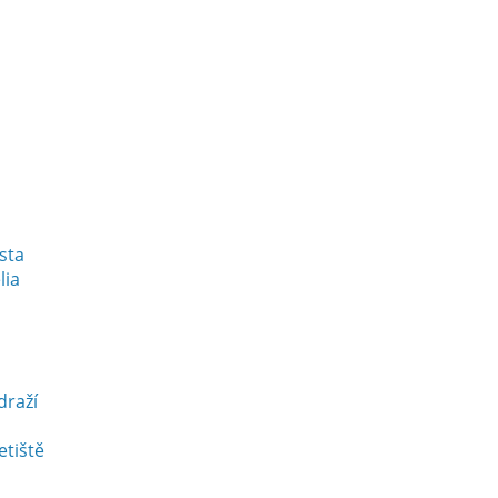
esta
lia
draží
etiště