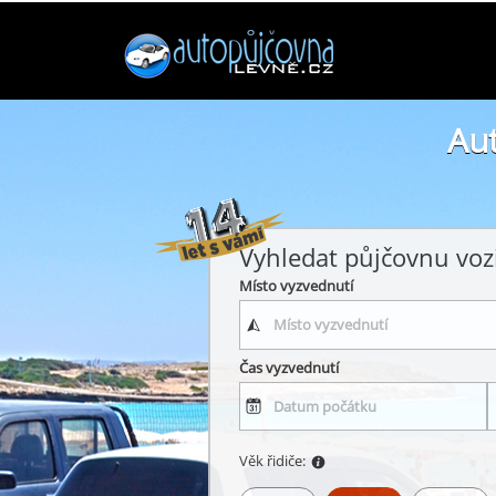
Aut
Vyhledat půjčovnu voz
Místo vyzvednutí
Čas vyzvednutí
Věk řidiče: