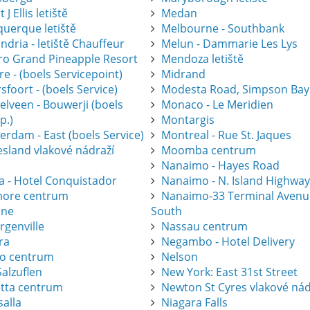
 J Ellis letiště
Medan
querque letiště
Melbourne - Southbank
ndria - letiště Chauffeur
Melun - Dammarie Les Lys
gro Grand Pineapple Resort
Mendoza letiště
e - (boels Servicepoint)
Midrand
foort - (boels Service)
Modesta Road, Simpson Bay
elveen - Bouwerji (boels
Monaco - Le Meridien
p.)
Montargis
erdam - East (boels Service)
Montreal - Rue St. Jaques
esland vlakové nádraží
Moomba centrum
Nanaimo - Hayes Road
a - Hotel Conquistador
Nanaimo - N. Island Highwa
ore centrum
Nanaimo-33 Terminal Avenu
one
South
rgenville
Nassau centrum
ra
Negambo - Hotel Delivery
ro centrum
Nelson
alzuflen
New York: East 31st Street
atta centrum
Newton St Cyres vlakové nád
salla
Niagara Falls