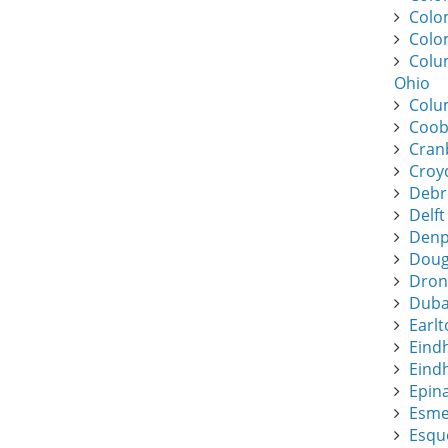
Colo
Colo
Colu
Ohio
Colu
Coob
Cran
Croy
Debr
Delft
Denpa
Dougl
Dronf
Duba
Earlt
Eind
Eindh
Epin
Esme
Esque