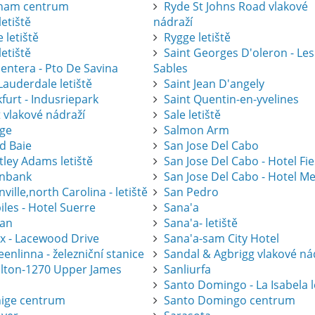
ham centrum
Ryde St Johns Road vlakové
letiště
nádraží
 letiště
Rygge letiště
letiště
Saint Georges D'oleron - Les
entera - Pto De Savina
Sables
Lauderdale letiště
Saint Jean D'angely
furt - Indusriepark
Saint Quentin-en-yvelines
 vlakové nádraží
Sale letiště
ge
Salmon Arm
d Baie
San Jose Del Cabo
tley Adams letiště
San Jose Del Cabo - Hotel Fi
nbank
San Jose Del Cabo - Hotel Me
ville,north Carolina - letiště
San Pedro
les - Hotel Suerre
Sana'a
an
Sana'a- letiště
ax - Lacewood Drive
Sana'a-sam City Hotel
nlinna - železniční stanice
Sandal & Agbrigg vlakové ná
lton-1270 Upper James
Sanliurfa
Santo Domingo - La Isabela l
ige centrum
Santo Domingo centrum