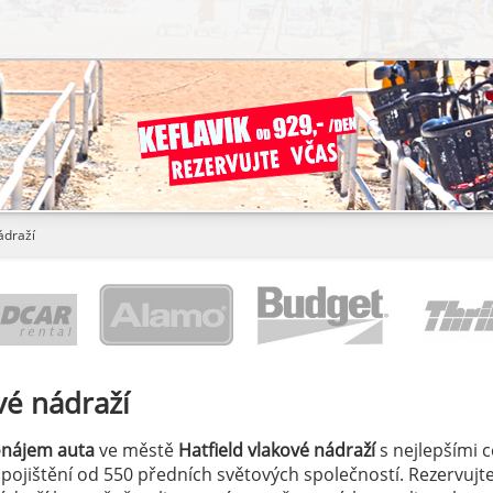
ádraží
vé nádraží
onájem auta
ve městě
Hatfield vlakové nádraží
s nejlepšími 
á pojištění od 550 předních světových společností. Rezervujte