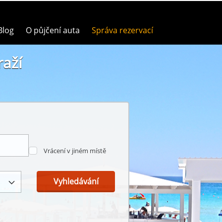
Blog
O půjčení auta
Správa rezervací
raží
Vrácení v jiném místě
Vyhledávání