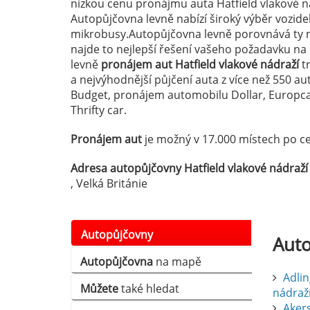
nízkou cenu pronájmu auta Hatfield vlakové n
Autopůjčovna levně nabízí široký výběr vozid
mikrobusy.Autopůjčovna levně porovnává ty n
najde to nejlepší řešení vašeho požadavku na
levně
pronájem aut Hatfield vlakové nádraží
tr
a nejvýhodnější půjčení auta z více než 550 a
Budget, pronájem automobilu Dollar, Europcar
Thrifty car.
Pronájem aut
je možný v 17.000 místech po ce
Adresa autopůjčovny Hatfield vlakové nádraží 
, Velká Británie
Autopůjčovny
Aut
Autopůjčovna
na mapě
Adlin
Můžete
také hledat
nádraž
Aker