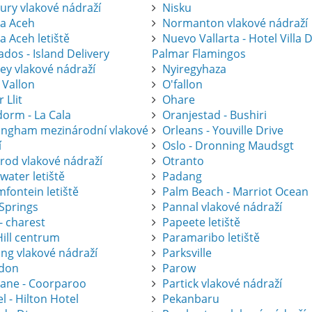
ury vlakové nádraží
Nisku
a Aceh
Normanton vlakové nádraží
a Aceh letiště
Nuevo Vallarta - Hotel Villa 
dos - Island Delivery
Palmar Flamingos
ey vlakové nádraží
Nyiregyhaza
 Vallon
O'fallon
r Llit
Ohare
dorm - La Cala
Oranjestad - Bushiri
ingham mezinárodní vlakové
Orleans - Youville Drive
í
Oslo - Dronning Maudsgt
krod vlakové nádraží
Otranto
water letiště
Padang
fontein letiště
Palm Beach - Marriot Ocean
 Springs
Pannal vlakové nádraží
- charest
Papeete letiště
Hill centrum
Paramaribo letiště
ing vlakové nádraží
Parksville
don
Parow
bane - Coorparoo
Partick vlakové nádraží
l - Hilton Hotel
Pekanbaru