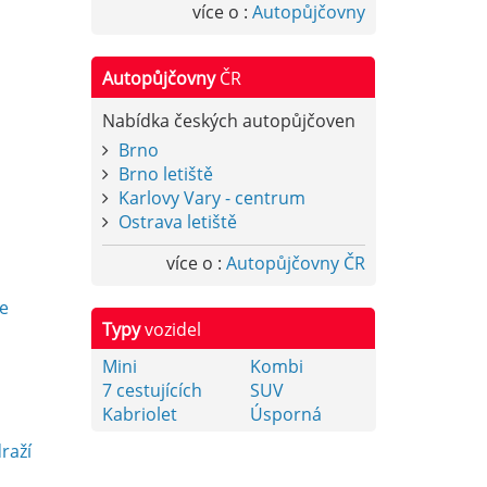
více o :
Autopůjčovny
Autopůjčovny
ČR
Nabídka českých autopůjčoven
Brno
Brno letiště
Karlovy Vary - centrum
Ostrava letiště
více o :
Autopůjčovny ČR
y
e
Typy
vozidel
Mini
Kombi
7 cestujících
SUV
Kabriolet
Úsporná
raží