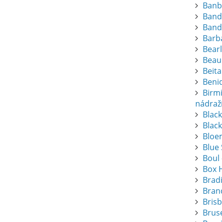
Banb
Band
Band
Barba
Bearl
Beau
Beita
Beni
Birm
nádraž
Blac
Black
Bloem
Blue
Boul 
Box 
Brad
Bran
Bris
Bruse