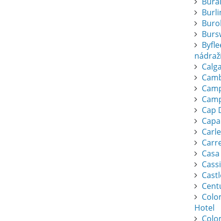
Bura
Burl
Buro
Burs
Byfl
nádraž
Calga
Camb
Camp
Camp
Cap 
Capa
Carl
Carr
Casa
Cassi
Cast
Cent
Colo
Hotel
Colo