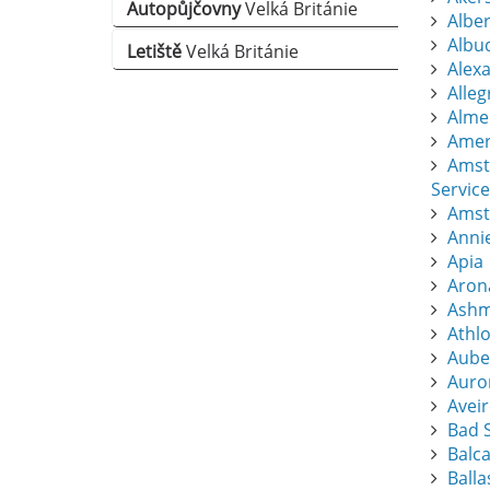
Autopůjčovny
Velká Británie
Albert
Albu
Letiště
Velká Británie
Alexa
Alle
Almer
Amers
Amst
Service
Amst
Anni
Apia
Aron
Ashm
Athl
Aube
Auro
Avei
Bad S
Balc
Balla