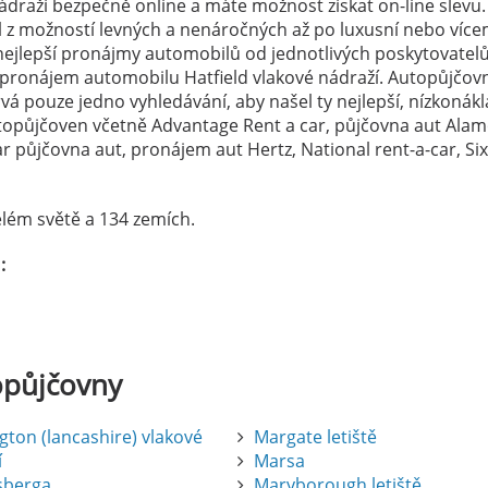
ádraží bezpečně online a máte možnost získat on-line slevu.
el z možností levných a nenáročných až po luxusní nebo více
ejlepší pronájmy automobilů od jednotlivých poskytovatelů
 pronájem automobilu Hatfield vlakové nádraží. Autopůjčov
vá pouze jedno vyhledávání, aby našel ty nejlepší, nízkonák
utopůjčoven včetně Advantage Rent a car, půjčovna aut Alam
 půjčovna aut, pronájem aut Hertz, National rent-a-car, Si
lém světě a 134 zemích.
:
opůjčovny
gton (lancashire) vlakové
Margate letiště
í
Marsa
sberga
Maryborough letiště