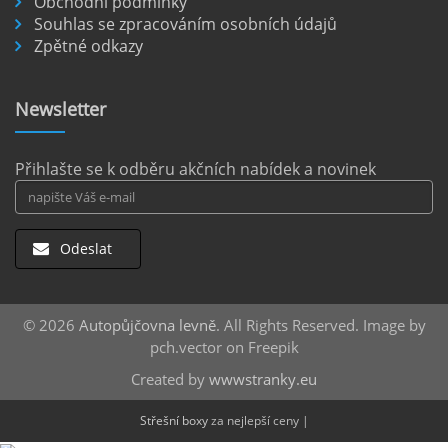
Obchodní podmínky
Souhlas se zpracováním osobních údajů
Letiště Berlín Brandenburg (BER) je hlavním
Zpětné odkazy
dopravním uzlem pro cestovatele mířící do
německého hlavního města i širšího okolí.
Pokud plánujete pohybovat se po Berlíně a
Newsletter
okolních regionech bez omezení, pronájem
auta přímo na letišti je ideální volbou.
číst :
celý článek
Přihlašte se k odběru akčních nabídek a novinek
Odeslat
© 2026
Autopůjčovna levně
. All Rights Reserved. Image by
pch.vector on Freepik
Created by
wwwstranky.eu
Střešní boxy
za nejlepší ceny |