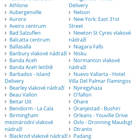
Athlone
Delivery
Aubergenville
Nelson
Aurora
New York: East 31st
Aveiro centrum
Street
Bad Salzuflen
Newton St Cyres vlakové
Balcatta centrum
nádraží
Ballasalla
Niagara Falls
Banbury vlakové nádraží
Nisku
Banda Aceh
Normanton vlakové
Banda Aceh letiště
nádraží
Barbados - Island
Nuevo Vallarta - Hotel
Delivery
Villa Del Palmar Flamingos
Bearley vlakové nádraží
Nyiregyhaza
Beau Vallon
O'fallon
Beitar Llit
Ohare
Benidorm - La Cala
Oranjestad - Bushiri
Birmingham
Orleans - Youville Drive
mezinárodní vlakové
Oslo - Dronning Maudsgt
nádraží
Otranto
Blackrod vlakové nádraží
Padang