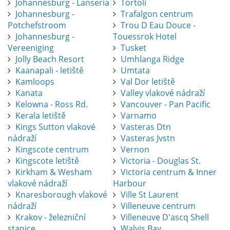
Johannesburg - Lanseria
Tortoli
Johannesburg -
Trafalgon centrum
Potchefstroom
Trou D Eau Douce -
Johannesburg -
Touessrok Hotel
Vereeniging
Tusket
Jolly Beach Resort
Umhlanga Ridge
Kaanapali - letiště
Umtata
Kamloops
Val Dor letiště
Kanata
Valley vlakové nádraží
Kelowna - Ross Rd.
Vancouver - Pan Pacific
Kerala letiště
Varnamo
Kings Sutton vlakové
Vasteras Dtn
nádraží
Vasteras Jvstn
Kingscote centrum
Vernon
Kingscote letiště
Victoria - Douglas St.
Kirkham & Wesham
Victoria centrum & Inner
vlakové nádraží
Harbour
Knaresborough vlakové
Ville St Laurent
nádraží
Villeneuve centrum
Krakov - železniční
Villeneuve D'ascq Shell
stanice
Walvis Bay