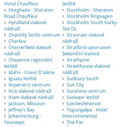
Hotel Chauffeur
letiště
Hurghada - Sheraton
Stockholm - Sheraton
Road Chauffeur
Stockholm Ringvagen
Hyndland vlakové
Stockholm South Varby -
nádraží
Sixt Dc
Chantilly Senlis centrum
Stranraer vlakové
Charkov
nádraží
Chesterfield vlakové
Stratford-upon-avon
nádraží
železniční stanice
Cheyenne regionální
Strathpine
letiště
Streethouse vlakové
Idaho - Coeur D'alene
nádraží
Iguazu letiště
Sudbury South
Imperatriz centrum
Sun City
Ince vlakové nádraží
Sunshine centrum
Irlam vlakové nádraží
Svolvaer letiště
Jackson, Missouri
Szeckesfehervar
Jeffrey's Bay
Tegucigalpa - Hotel
Johannesburg -
Intercontinental
Fourways
The Pas