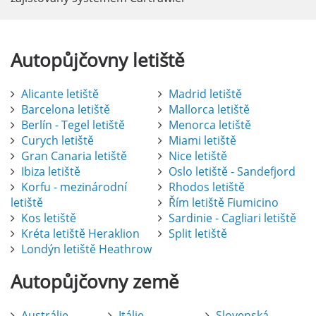
Autopůjčovny
letiště
Alicante letiště
Madrid letiště
Barcelona letiště
Mallorca letiště
Berlín - Tegel letiště
Menorca letiště
Curych letiště
Miami letiště
Gran Canaria letiště
Nice letiště
Ibiza letiště
Oslo letiště - Sandefjord
Korfu - mezinárodní
Rhodos letiště
letiště
Řím letiště Fiumicino
Kos letiště
Sardinie - Cagliari letiště
Kréta letiště Heraklion
Split letiště
Londýn letiště Heathrow
Autopůjčovny
země
Austrálie
Itálie
Slovenská