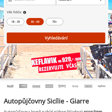
Věk řidiče:
18 - 29
30 - 69
70+
Vyhledávání
Autopůjčovny
Sicílie - Giarre
Autopůjčovna levně nabízí nízkonákladový
pronájem