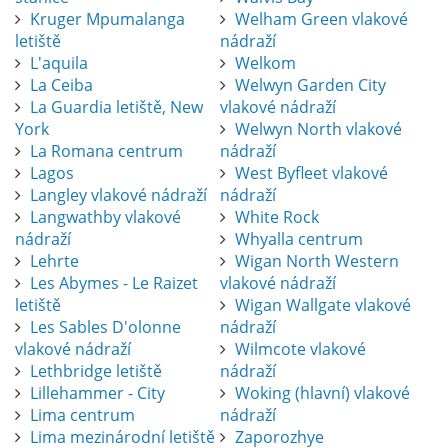
Kruger Mpumalanga
Welham Green vlakové
letiště
nádraží
L'aquila
Welkom
La Ceiba
Welwyn Garden City
La Guardia letiště, New
vlakové nádraží
York
Welwyn North vlakové
La Romana centrum
nádraží
Lagos
West Byfleet vlakové
Langley vlakové nádraží
nádraží
Langwathby vlakové
White Rock
nádraží
Whyalla centrum
Lehrte
Wigan North Western
Les Abymes - Le Raizet
vlakové nádraží
letiště
Wigan Wallgate vlakové
Les Sables D'olonne
nádraží
vlakové nádraží
Wilmcote vlakové
Lethbridge letiště
nádraží
Lillehammer - City
Woking (hlavní) vlakové
Lima centrum
nádraží
Lima mezinárodní letiště
Zaporozhye