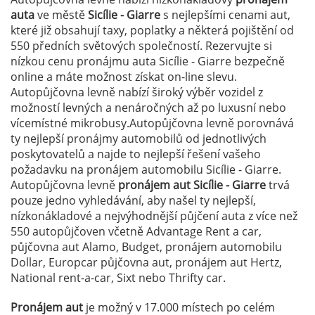
auta
ve městě
Sicílie - Giarre
s nejlepšími cenami aut,
které již obsahují taxy, poplatky a některá pojištění od
550 předních světových společností. Rezervujte si
nízkou cenu pronájmu auta Sicílie - Giarre bezpečně
online a máte možnost získat on-line slevu.
Autopůjčovna levně nabízí široký výběr vozidel z
možností levných a nenáročných až po luxusní nebo
vícemístné mikrobusy.Autopůjčovna levně porovnává
ty nejlepší pronájmy automobilů od jednotlivých
poskytovatelů a najde to nejlepší řešení vašeho
požadavku na pronájem automobilu Sicílie - Giarre.
Autopůjčovna levně
pronájem aut Sicílie - Giarre
trvá
pouze jedno vyhledávání, aby našel ty nejlepší,
nízkonákladové a nejvýhodnější půjčení auta z více než
550 autopůjčoven včetně Advantage Rent a car,
půjčovna aut Alamo, Budget, pronájem automobilu
Dollar, Europcar půjčovna aut, pronájem aut Hertz,
National rent-a-car, Sixt nebo Thrifty car.
Pronájem aut
je možný v 17.000 místech po celém