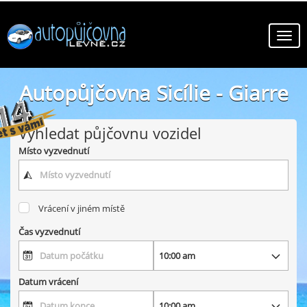
Autopůjčovna Sicílie - Giarre
online autopůjčovny ve městě Sicílie - Giarre
Vyhledat půjčovnu vozidel
Místo vyzvednutí
Vrácení v jiném místě
Čas vyzvednutí
Datum vrácení