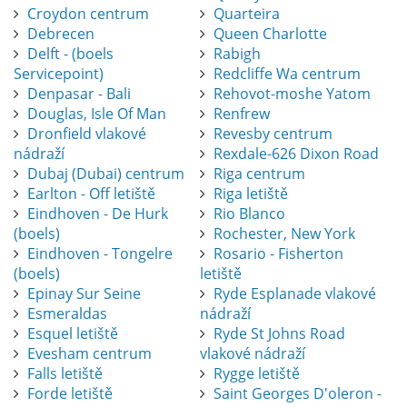
Croydon centrum
Quarteira
Debrecen
Queen Charlotte
Delft - (boels
Rabigh
Servicepoint)
Redcliffe Wa centrum
Denpasar - Bali
Rehovot-moshe Yatom
Douglas, Isle Of Man
Renfrew
Dronfield vlakové
Revesby centrum
nádraží
Rexdale-626 Dixon Road
Dubaj (Dubai) centrum
Riga centrum
Earlton - Off letiště
Riga letiště
Eindhoven - De Hurk
Rio Blanco
(boels)
Rochester, New York
Eindhoven - Tongelre
Rosario - Fisherton
(boels)
letiště
Epinay Sur Seine
Ryde Esplanade vlakové
Esmeraldas
nádraží
Esquel letiště
Ryde St Johns Road
Evesham centrum
vlakové nádraží
Falls letiště
Rygge letiště
Forde letiště
Saint Georges D'oleron -