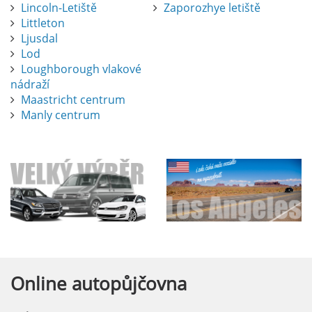
Lincoln-Letiště
Zaporozhye letiště
Littleton
Ljusdal
Lod
Loughborough vlakové
nádraží
Maastricht centrum
Manly centrum
Online
autopůjčovna