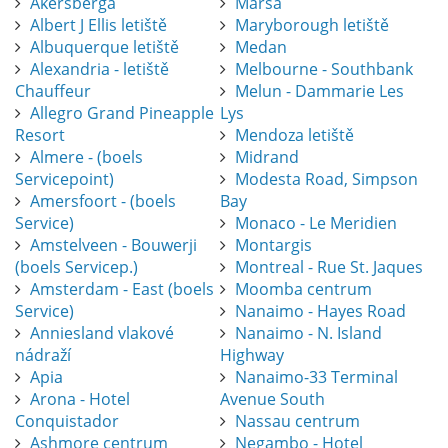
Akersberga
Marsa
Albert J Ellis letiště
Maryborough letiště
Albuquerque letiště
Medan
Alexandria - letiště
Melbourne - Southbank
Chauffeur
Melun - Dammarie Les
Allegro Grand Pineapple
Lys
Resort
Mendoza letiště
Almere - (boels
Midrand
Servicepoint)
Modesta Road, Simpson
Amersfoort - (boels
Bay
Service)
Monaco - Le Meridien
Amstelveen - Bouwerji
Montargis
(boels Servicep.)
Montreal - Rue St. Jaques
Amsterdam - East (boels
Moomba centrum
Service)
Nanaimo - Hayes Road
Anniesland vlakové
Nanaimo - N. Island
nádraží
Highway
Apia
Nanaimo-33 Terminal
Arona - Hotel
Avenue South
Conquistador
Nassau centrum
Ashmore centrum
Negambo - Hotel