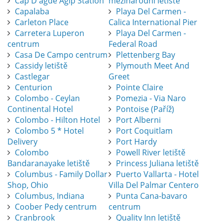
Cap D'agde Agip Station
mezinárodní letiště
Capalaba
Playa Del Carmen -
Carleton Place
Calica International Pier
Carretera Luperon
Playa Del Carmen -
centrum
Federal Road
Casa De Campo centrum
Plettenberg Bay
Cassidy letiště
Plymouth Meet And
Castlegar
Greet
Centurion
Pointe Claire
Colombo - Ceylan
Pomezia - Via Naro
Continental Hotel
Pontoise (Paříž)
Colombo - Hilton Hotel
Port Alberni
Colombo 5 * Hotel
Port Coquitlam
Delivery
Port Hardy
Colombo
Powell River letiště
Bandaranayake letiště
Princess Juliana letiště
Columbus - Family Dollar
Puerto Vallarta - Hotel
Shop, Ohio
Villa Del Palmar Centero
Columbus, Indiana
Punta Cana-bavaro
Coober Pedy centrum
centrum
Cranbrook
Quality Inn letiště