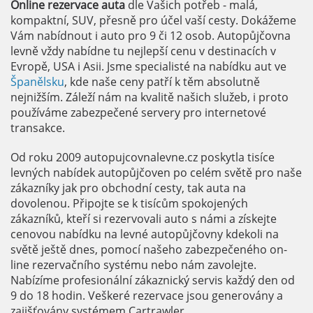
Online rezervace auta
dle Vašich potřeb - malá,
kompaktní, SUV, přesně pro účel vaší cesty. Dokážeme
Vám nabídnout i auto pro 9 či 12 osob. Autopůjčovna
levně vždy nabídne tu nejlepší cenu v destinacích v
Evropě, USA i Asii. Jsme specialisté na nabídku aut ve
Španělsku
, kde naše ceny patří k těm absolutně
nejnižším. Záleží nám na kvalitě našich služeb, i proto
používáme zabezpečené servery pro internetové
transakce.
Od roku 2009 autopujcovnalevne.cz poskytla tisíce
levných nabídek autopůjčoven po celém světě pro naše
zákazníky jak pro obchodní cesty, tak auta na
dovolenou. Připojte se k tisícům spokojených
zákazníků, kteří si rezervovali auto s námi a získejte
cenovou nabídku na levné autopůjčovny kdekoli na
světě ještě dnes, pomocí našeho zabezpečeného on-
line rezervačního systému nebo nám zavolejte.
Nabízíme profesionální zákaznický servis každý den od
9 do 18 hodin. Veškeré rezervace jsou generovány a
zajišťovány systémem Cartrawler