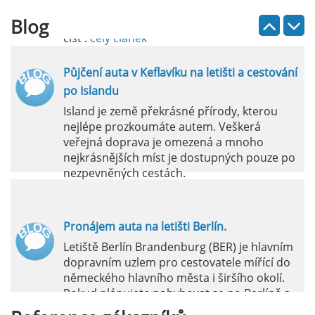
Blog
číst :
celý článek
Půjčení auta v Keflavíku na letišti a cestování
po Islandu
Island je země překrásné přírody, kterou
nejlépe prozkoumáte autem. Veškerá
veřejná doprava je omezená a mnoho
nejkrásnějších míst je dostupných pouze po
nezpevněných cestách.
číst :
celý článek
Pronájem auta na letišti Berlín.
Letiště Berlín Brandenburg (BER) je hlavním
dopravním uzlem pro cestovatele mířící do
německého hlavního města i širšího okolí.
Pokud plánujete pohybovat se po Berlíně a
okolních regionech bez omezení, pronájem