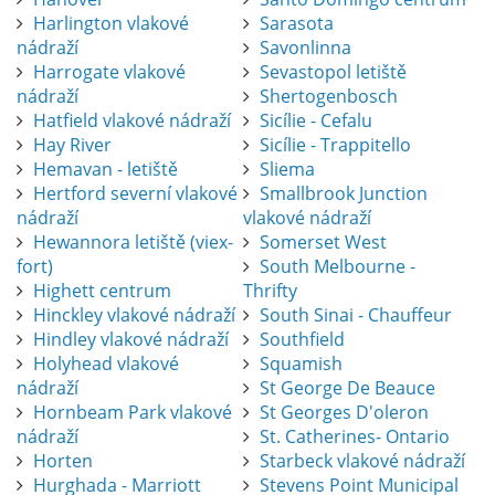
Harlington vlakové
Sarasota
nádraží
Savonlinna
Harrogate vlakové
Sevastopol letiště
nádraží
Shertogenbosch
Hatfield vlakové nádraží
Sicílie - Cefalu
Hay River
Sicílie - Trappitello
Hemavan - letiště
Sliema
Hertford severní vlakové
Smallbrook Junction
nádraží
vlakové nádraží
Hewannora letiště (viex-
Somerset West
fort)
South Melbourne -
Highett centrum
Thrifty
Hinckley vlakové nádraží
South Sinai - Chauffeur
Hindley vlakové nádraží
Southfield
Holyhead vlakové
Squamish
nádraží
St George De Beauce
Hornbeam Park vlakové
St Georges D'oleron
nádraží
St. Catherines- Ontario
Horten
Starbeck vlakové nádraží
Hurghada - Marriott
Stevens Point Municipal