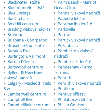
Blackwater letiště
Palm Beach - Marriot
Bloemfontein letiště
Ocean Club
Blue Springs
Pannal vlakové nádraží
Boul - charest
Papeete letiště
Box Hill centrum
Paramaribo letiště
Brading vlakové nádraží
Parksville
Brandon
Parow
Brisbane - Coorparoo
Partick vlakové nádraží
Brusel - Hilton Hotel
Pekanbaru
Buraida Dtn
Pemberton vlakové
Burlington, Vermont
nádraží
Burolo D'ivrea
Pembroke - letiště
Burswood centrum
Penneshaw - Ferry
Byfleet & New Haw
Terminal
vlakové nádraží
Penrith
Calgary - Macleod Trails
Penrith vlakové nádraží
S.w
Penticton
Camberwell centrum
Peraius přístav
Campbell River
Phalaborwa letiště
Campbellfield centrum
Phillip Goldson