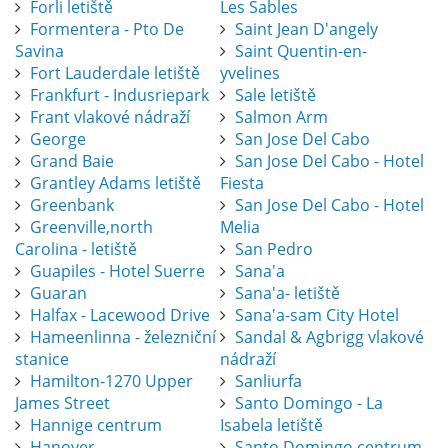
Forli letiště
Les Sables
Formentera - Pto De
Saint Jean D'angely
Savina
Saint Quentin-en-
Fort Lauderdale letiště
yvelines
Frankfurt - Indusriepark
Sale letiště
Frant vlakové nádraží
Salmon Arm
George
San Jose Del Cabo
Grand Baie
San Jose Del Cabo - Hotel
Grantley Adams letiště
Fiesta
Greenbank
San Jose Del Cabo - Hotel
Greenville,north
Melia
Carolina - letiště
San Pedro
Guapiles - Hotel Suerre
Sana'a
Guaran
Sana'a- letiště
Halfax - Lacewood Drive
Sana'a-sam City Hotel
Hameenlinna - železniční
Sandal & Agbrigg vlakové
stanice
nádraží
Hamilton-1270 Upper
Sanliurfa
James Street
Santo Domingo - La
Hannige centrum
Isabela letiště
Hanover
Santo Domingo centrum