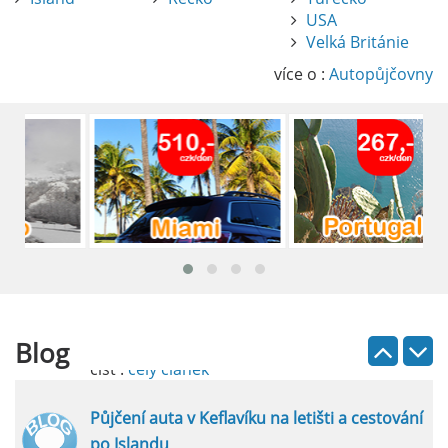
USA
Pronájem auta na letišti Alicante
Velká Británie
Půjčení auta na letišti v Alicante je výborný
způsob, jak pohodlně objevovat město i jeho
více o :
Autopůjčovny
okolí. Letiště Alicante-Elche, hlavní vstupní
brána do regionu Costa Blanca, se nachází
přibližně 9 km od centra Alicante.
číst :
celý článek
Pronájem auta na letišti Lefkada: Kompletní
průvodce
Půjčení auta na letišti Lefkada je skvělý
způsob, jak prozkoumat ostrov podle
vlastních představ.
Blog
číst :
celý článek
Půjčení auta v Keflavíku na letišti a cestování
po Islandu