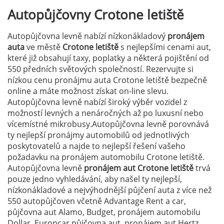
Autopůjčovny
Crotone letiště
Autopůjčovna levně nabízí nízkonákladový
pronájem
auta
ve městě
Crotone letiště
s nejlepšími cenami aut,
které již obsahují taxy, poplatky a některá pojištění od
550 předních světových společností. Rezervujte si
nízkou cenu pronájmu auta Crotone letiště bezpečně
online a máte možnost získat on-line slevu.
Autopůjčovna levně nabízí široký výběr vozidel z
možností levných a nenáročných až po luxusní nebo
vícemístné mikrobusy.Autopůjčovna levně porovnává
ty nejlepší pronájmy automobilů od jednotlivých
poskytovatelů a najde to nejlepší řešení vašeho
požadavku na pronájem automobilu Crotone letiště.
Autopůjčovna levně
pronájem aut Crotone letiště
trvá
pouze jedno vyhledávání, aby našel ty nejlepší,
nízkonákladové a nejvýhodnější půjčení auta z více než
550 autopůjčoven včetně Advantage Rent a car,
půjčovna aut Alamo, Budget, pronájem automobilu
Dollar, Europcar půjčovna aut, pronájem aut Hertz,