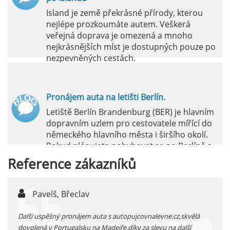
Island je země překrásné přírody, kterou
nejlépe prozkoumáte autem. Veškerá
veřejná doprava je omezená a mnoho
nejkrásnějších míst je dostupných pouze po
nezpevněných cestách.
číst :
celý článek
Pronájem auta na letišti Berlín.
Letiště Berlín Brandenburg (BER) je hlavním
dopravním uzlem pro cestovatele mířící do
německého hlavního města i širšího okolí.
Pokud plánujete pohybovat se po Berlíně a
okolních regionech bez omezení, pronájem
Reference
zákazníků
auta přímo na letišti je ideální volbou.
číst :
celý článek
Pavelš, Břeclav
j
Pronájem auta na letišti Marseille: Jak na to?
 před
Další uspěšný pronájem auta s autopujcovnalevne.cz,skvělá
prodl
Letiště Marseille, oficiálně známé jako
...
dovolená v Portugalsku na Madeiře.díky za slevu na další
proná