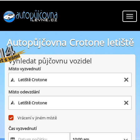
Autopůjčovna Crotone letiště
online autopůjčovny ve městě Crotone letiště
Vyhledat půjčovnu vozidel
Místo vyzvednutí
Místo odevzdání
Vrácení v jiném místě
Čas vyzvednutí