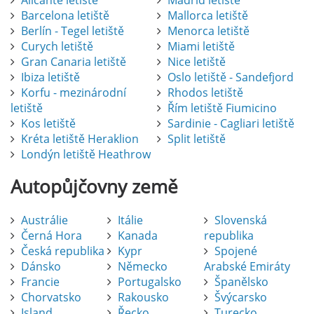
Alicante letiště
Madrid letiště
Barcelona letiště
Mallorca letiště
Berlín - Tegel letiště
Menorca letiště
Curych letiště
Miami letiště
Gran Canaria letiště
Nice letiště
Ibiza letiště
Oslo letiště - Sandefjord
Korfu - mezinárodní
Rhodos letiště
letiště
Řím letiště Fiumicino
Kos letiště
Sardinie - Cagliari letiště
Kréta letiště Heraklion
Split letiště
Londýn letiště Heathrow
Autopůjčovny
země
Austrálie
Itálie
Slovenská
Černá Hora
Kanada
republika
Česká republika
Kypr
Spojené
Dánsko
Německo
Arabské Emiráty
Francie
Portugalsko
Španělsko
Chorvatsko
Rakousko
Švýcarsko
Island
Řecko
Turecko