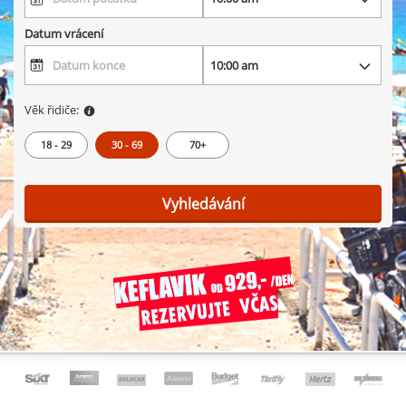
Datum vrácení
Věk řidiče:
18 - 29
30 - 69
70+
Vyhledávání