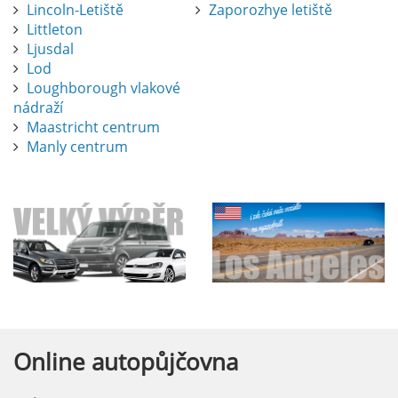
Lincoln-Letiště
Zaporozhye letiště
Littleton
Ljusdal
Lod
Loughborough vlakové
nádraží
Maastricht centrum
Manly centrum
Online
autopůjčovna