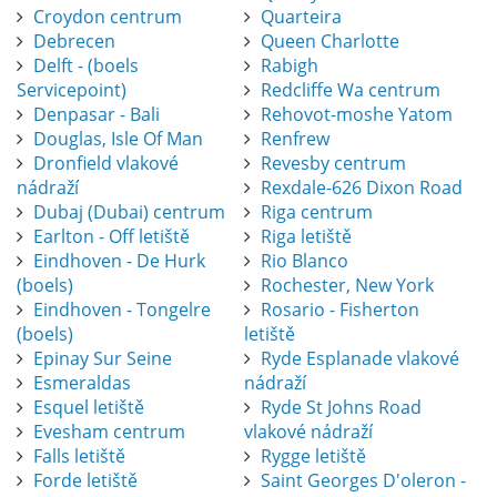
Croydon centrum
Quarteira
Debrecen
Queen Charlotte
Delft - (boels
Rabigh
Servicepoint)
Redcliffe Wa centrum
Denpasar - Bali
Rehovot-moshe Yatom
Douglas, Isle Of Man
Renfrew
Dronfield vlakové
Revesby centrum
nádraží
Rexdale-626 Dixon Road
Dubaj (Dubai) centrum
Riga centrum
Earlton - Off letiště
Riga letiště
Eindhoven - De Hurk
Rio Blanco
(boels)
Rochester, New York
Eindhoven - Tongelre
Rosario - Fisherton
(boels)
letiště
Epinay Sur Seine
Ryde Esplanade vlakové
Esmeraldas
nádraží
Esquel letiště
Ryde St Johns Road
Evesham centrum
vlakové nádraží
Falls letiště
Rygge letiště
Forde letiště
Saint Georges D'oleron -