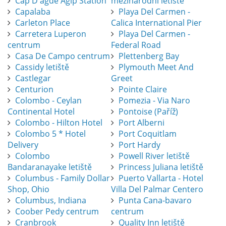
Cap D'agde Agip Station
mezinárodní letiště
Capalaba
Playa Del Carmen -
Carleton Place
Calica International Pier
Carretera Luperon
Playa Del Carmen -
centrum
Federal Road
Casa De Campo centrum
Plettenberg Bay
Cassidy letiště
Plymouth Meet And
Castlegar
Greet
Centurion
Pointe Claire
Colombo - Ceylan
Pomezia - Via Naro
Continental Hotel
Pontoise (Paříž)
Colombo - Hilton Hotel
Port Alberni
Colombo 5 * Hotel
Port Coquitlam
Delivery
Port Hardy
Colombo
Powell River letiště
Bandaranayake letiště
Princess Juliana letiště
Columbus - Family Dollar
Puerto Vallarta - Hotel
Shop, Ohio
Villa Del Palmar Centero
Columbus, Indiana
Punta Cana-bavaro
Coober Pedy centrum
centrum
Cranbrook
Quality Inn letiště