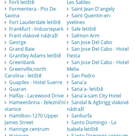
Forli letiště
Les Sables
Formentera - Pto De
Saint Jean D'angely
Savina
Saint Quentin-en-
Fort Lauderdale letiště
yvelines
Frankfurt - Indusriepark
Sale letiště
Frant vlakové nádraží
Salmon Arm
George
San Jose Del Cabo
Grand Baie
San Jose Del Cabo - Hotel
Grantley Adams letiště
Fiesta
Greenbank
San Jose Del Cabo - Hotel
Greenville,north
Melia
Carolina - letiště
San Pedro
Guapiles - Hotel Suerre
Sana'a
Guaran
Sana'a- letiště
Halfax - Lacewood Drive
Sana'a-sam City Hotel
Hameenlinna - železniční
Sandal & Agbrigg vlakové
stanice
nádraží
Hamilton-1270 Upper
Sanliurfa
James Street
Santo Domingo - La
Hannige centrum
Isabela letiště
Hanover
Santo Domingo centrum