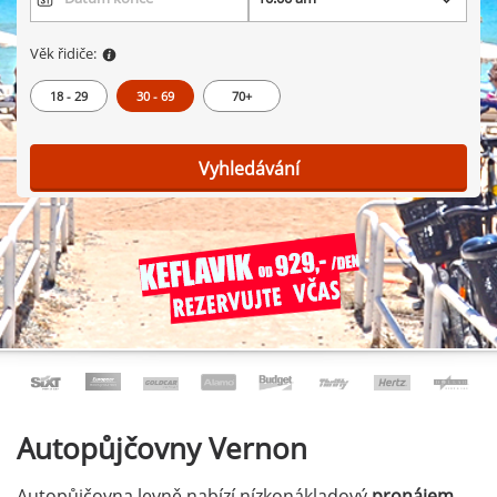
Věk řidiče:
18 - 29
30 - 69
70+
Vyhledávání
Autopůjčovny
Vernon
Autopůjčovna levně nabízí nízkonákladový
pronájem