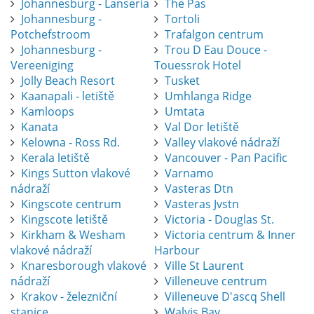
Johannesburg - Lanseria
The Pas
Johannesburg -
Tortoli
Potchefstroom
Trafalgon centrum
Johannesburg -
Trou D Eau Douce -
Vereeniging
Touessrok Hotel
Jolly Beach Resort
Tusket
Kaanapali - letiště
Umhlanga Ridge
Kamloops
Umtata
Kanata
Val Dor letiště
Kelowna - Ross Rd.
Valley vlakové nádraží
Kerala letiště
Vancouver - Pan Pacific
Kings Sutton vlakové
Varnamo
nádraží
Vasteras Dtn
Kingscote centrum
Vasteras Jvstn
Kingscote letiště
Victoria - Douglas St.
Kirkham & Wesham
Victoria centrum & Inner
vlakové nádraží
Harbour
Knaresborough vlakové
Ville St Laurent
nádraží
Villeneuve centrum
Krakov - železniční
Villeneuve D'ascq Shell
stanice
Walvis Bay