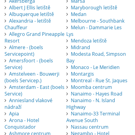
Akersberga
Marsa
Albert J Ellis letiště
Maryborough letiště
Albuquerque letiště
Medan
Alexandria - letiště
Melbourne - Southbank
Chauffeur
Melun - Dammarie Les
Allegro Grand Pineapple
Lys
Resort
Mendoza letiště
Almere - (boels
Midrand
Servicepoint)
Modesta Road, Simpson
Amersfoort - (boels
Bay
Service)
Monaco - Le Meridien
Amstelveen - Bouwerji
Montargis
(boels Servicep.)
Montreal - Rue St. Jaques
Amsterdam - East (boels
Moomba centrum
Service)
Nanaimo - Hayes Road
Anniesland vlakové
Nanaimo - N. Island
nádraží
Highway
Apia
Nanaimo-33 Terminal
Arona - Hotel
Avenue South
Conquistador
Nassau centrum
Ashmore centrum
Negambo - Hotel