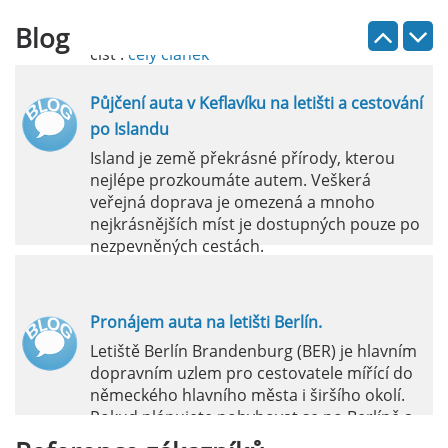
Blog
číst :
celý článek
Půjčení auta v Keflavíku na letišti a cestování
po Islandu
Island je země překrásné přírody, kterou
nejlépe prozkoumáte autem. Veškerá
veřejná doprava je omezená a mnoho
nejkrásnějších míst je dostupných pouze po
nezpevněných cestách.
číst :
celý článek
Pronájem auta na letišti Berlín.
Letiště Berlín Brandenburg (BER) je hlavním
dopravním uzlem pro cestovatele mířící do
německého hlavního města i širšího okolí.
Pokud plánujete pohybovat se po Berlíně a
okolních regionech bez omezení, pronájem