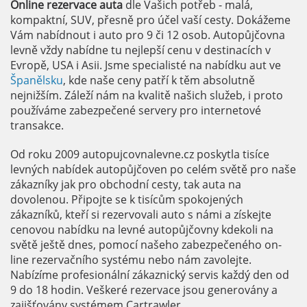
Online rezervace auta
dle Vašich potřeb - malá,
kompaktní, SUV, přesně pro účel vaší cesty. Dokážeme
Vám nabídnout i auto pro 9 či 12 osob. Autopůjčovna
levně vždy nabídne tu nejlepší cenu v destinacích v
Evropě, USA i Asii. Jsme specialisté na nabídku aut ve
Španělsku
, kde naše ceny patří k těm absolutně
nejnižším. Záleží nám na kvalitě našich služeb, i proto
používáme zabezpečené servery pro internetové
transakce.
Od roku 2009 autopujcovnalevne.cz poskytla tisíce
levných nabídek autopůjčoven po celém světě pro naše
zákazníky jak pro obchodní cesty, tak auta na
dovolenou. Připojte se k tisícům spokojených
zákazníků, kteří si rezervovali auto s námi a získejte
cenovou nabídku na levné autopůjčovny kdekoli na
světě ještě dnes, pomocí našeho zabezpečeného on-
line rezervačního systému nebo nám zavolejte.
Nabízíme profesionální zákaznický servis každý den od
9 do 18 hodin. Veškeré rezervace jsou generovány a
zajišťovány systémem Cartrawler