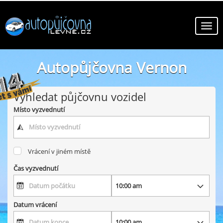
Autopůjčovna Vernon
online autopůjčovny ve městě Vernon
Vyhledat půjčovnu vozidel
Místo vyzvednutí
Vrácení v jiném místě
Čas vyzvednutí
Datum vrácení