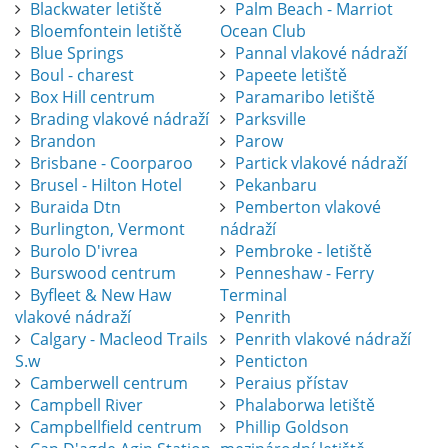
Blackwater letiště
Palm Beach - Marriot
Bloemfontein letiště
Ocean Club
Blue Springs
Pannal vlakové nádraží
Boul - charest
Papeete letiště
Box Hill centrum
Paramaribo letiště
Brading vlakové nádraží
Parksville
Brandon
Parow
Brisbane - Coorparoo
Partick vlakové nádraží
Brusel - Hilton Hotel
Pekanbaru
Buraida Dtn
Pemberton vlakové
Burlington, Vermont
nádraží
Burolo D'ivrea
Pembroke - letiště
Burswood centrum
Penneshaw - Ferry
Byfleet & New Haw
Terminal
vlakové nádraží
Penrith
Calgary - Macleod Trails
Penrith vlakové nádraží
S.w
Penticton
Camberwell centrum
Peraius přístav
Campbell River
Phalaborwa letiště
Campbellfield centrum
Phillip Goldson