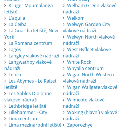
Kruger Mpumalanga
Welham Green vlakové
letiště
nádraží
L'aquila
Welkom
La Ceiba
Welwyn Garden City
La Guardia letiště, New
vlakové nádraží
York
Welwyn North vlakové
La Romana centrum
nádraží
Lagos
West Byfleet vlakové
Langley vlakové nádraží
nádraží
Langwathby vlakové
White Rock
nádraží
Whyalla centrum
Lehrte
Wigan North Western
Les Abymes - Le Raizet
vlakové nádraží
letiště
Wigan Wallgate vlakové
Les Sables D'olonne
nádraží
vlakové nádraží
Wilmcote vlakové
Lethbridge letiště
nádraží
Lillehammer - City
Woking (hlavní) vlakové
Lima centrum
nádraží
Lima mezinárodní letiště
Zaporozhye