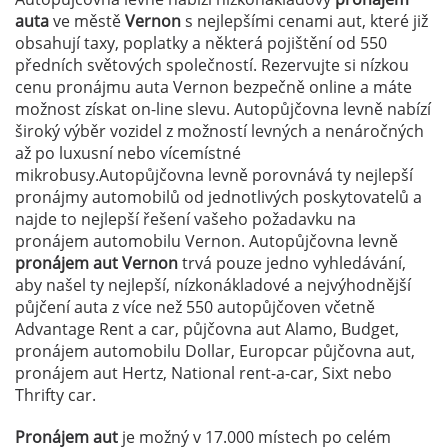
auta
ve městě
Vernon
s nejlepšími cenami aut, které již
obsahují taxy, poplatky a některá pojištění od 550
předních světových společností. Rezervujte si nízkou
cenu pronájmu auta Vernon bezpečně online a máte
možnost získat on-line slevu. Autopůjčovna levně nabízí
široký výběr vozidel z možností levných a nenáročných
až po luxusní nebo vícemístné
mikrobusy.Autopůjčovna levně porovnává ty nejlepší
pronájmy automobilů od jednotlivých poskytovatelů a
najde to nejlepší řešení vašeho požadavku na
pronájem automobilu Vernon. Autopůjčovna levně
pronájem aut Vernon
trvá pouze jedno vyhledávání,
aby našel ty nejlepší, nízkonákladové a nejvýhodnější
půjčení auta z více než 550 autopůjčoven včetně
Advantage Rent a car, půjčovna aut Alamo, Budget,
pronájem automobilu Dollar, Europcar půjčovna aut,
pronájem aut Hertz, National rent-a-car, Sixt nebo
Thrifty car.
Pronájem aut
je možný v 17.000 místech po celém