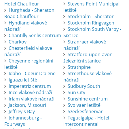
Hotel Chauffeur
Stevens Point Municipal
Hurghada - Sheraton
letiště
Road Chauffeur
Stockholm - Sheraton
Hyndland vlakové
Stockholm Ringvagen
nádraží
Stockholm South Varby -
Chantilly Senlis centrum
Sixt Dc
Charkov
Stranraer vlakové
Chesterfield vlakové
nádraží
nádraží
Stratford-upon-avon
Cheyenne regionální
železniční stanice
letiště
Strathpine
Idaho - Coeur D'alene
Streethouse vlakové
Iguazu letiště
nádraží
Imperatriz centrum
Sudbury South
Ince vlakové nádraží
Sun City
Irlam vlakové nádraží
Sunshine centrum
Jackson, Missouri
Svolvaer letiště
Jeffrey's Bay
Szeckesfehervar
Johannesburg -
Tegucigalpa - Hotel
Fourways
Intercontinental