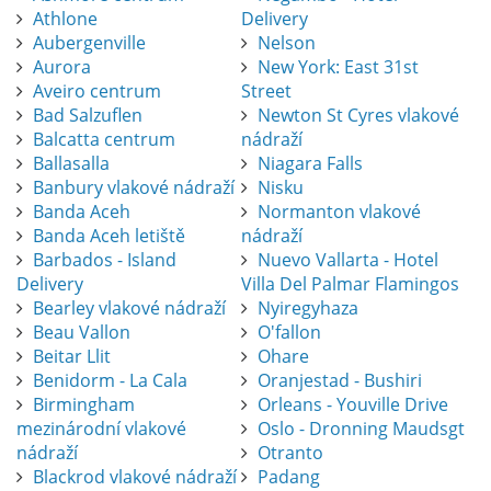
Athlone
Delivery
Aubergenville
Nelson
Aurora
New York: East 31st
Aveiro centrum
Street
Bad Salzuflen
Newton St Cyres vlakové
Balcatta centrum
nádraží
Ballasalla
Niagara Falls
Banbury vlakové nádraží
Nisku
Banda Aceh
Normanton vlakové
Banda Aceh letiště
nádraží
Barbados - Island
Nuevo Vallarta - Hotel
Delivery
Villa Del Palmar Flamingos
Bearley vlakové nádraží
Nyiregyhaza
Beau Vallon
O'fallon
Beitar Llit
Ohare
Benidorm - La Cala
Oranjestad - Bushiri
Birmingham
Orleans - Youville Drive
mezinárodní vlakové
Oslo - Dronning Maudsgt
nádraží
Otranto
Blackrod vlakové nádraží
Padang