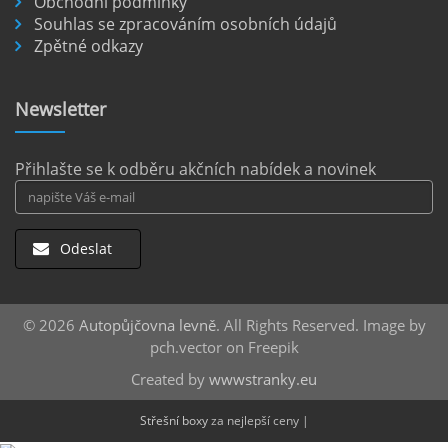
Obchodní podmínky
Souhlas se zpracováním osobních údajů
Letiště Berlín Brandenburg (BER) je hlavním
Zpětné odkazy
dopravním uzlem pro cestovatele mířící do
německého hlavního města i širšího okolí.
Pokud plánujete pohybovat se po Berlíně a
Newsletter
okolních regionech bez omezení, pronájem
auta přímo na letišti je ideální volbou.
číst :
celý článek
Přihlašte se k odběru akčních nabídek a novinek
Odeslat
© 2026
Autopůjčovna levně
. All Rights Reserved. Image by
pch.vector on Freepik
Created by
wwwstranky.eu
Střešní boxy
za nejlepší ceny |