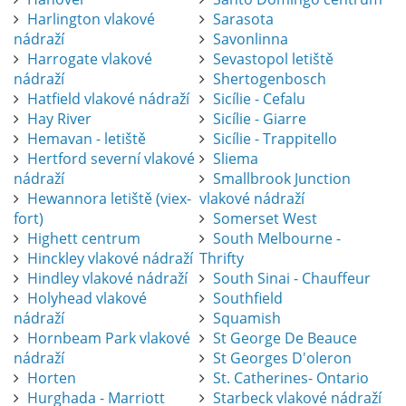
Harlington vlakové
Sarasota
nádraží
Savonlinna
Harrogate vlakové
Sevastopol letiště
nádraží
Shertogenbosch
Hatfield vlakové nádraží
Sicílie - Cefalu
Hay River
Sicílie - Giarre
Hemavan - letiště
Sicílie - Trappitello
Hertford severní vlakové
Sliema
nádraží
Smallbrook Junction
Hewannora letiště (viex-
vlakové nádraží
fort)
Somerset West
Highett centrum
South Melbourne -
Hinckley vlakové nádraží
Thrifty
Hindley vlakové nádraží
South Sinai - Chauffeur
Holyhead vlakové
Southfield
nádraží
Squamish
Hornbeam Park vlakové
St George De Beauce
nádraží
St Georges D'oleron
Horten
St. Catherines- Ontario
Hurghada - Marriott
Starbeck vlakové nádraží