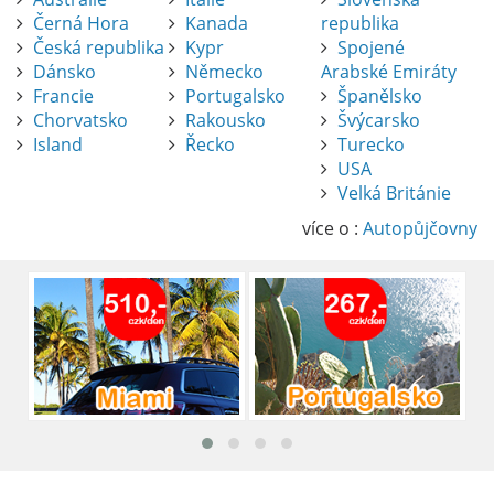
Černá Hora
Kanada
republika
Česká republika
Kypr
Spojené
Dánsko
Německo
Arabské Emiráty
Francie
Portugalsko
Španělsko
Chorvatsko
Rakousko
Švýcarsko
Island
Řecko
Turecko
USA
Pronájem auta na letišti Alicante
Velká Británie
Půjčení auta na letišti v Alicante je výborný
způsob, jak pohodlně objevovat město i jeho
více o :
Autopůjčovny
okolí. Letiště Alicante-Elche, hlavní vstupní
brána do regionu Costa Blanca, se nachází
přibližně 9 km od centra Alicante.
číst :
celý článek
Pronájem auta na letišti Lefkada: Kompletní
průvodce
Půjčení auta na letišti Lefkada je skvělý
způsob, jak prozkoumat ostrov podle
vlastních představ.