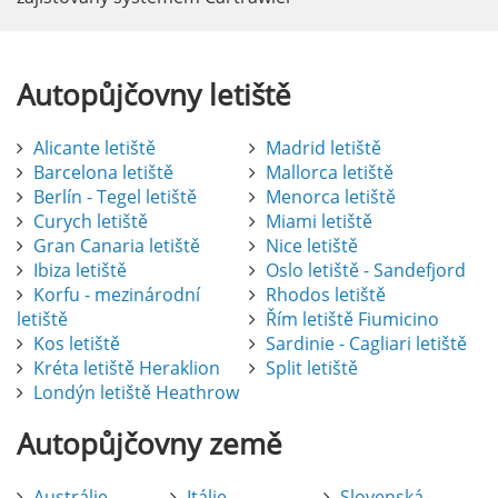
Autopůjčovny
letiště
Alicante letiště
Madrid letiště
Barcelona letiště
Mallorca letiště
Berlín - Tegel letiště
Menorca letiště
Curych letiště
Miami letiště
Gran Canaria letiště
Nice letiště
Ibiza letiště
Oslo letiště - Sandefjord
Korfu - mezinárodní
Rhodos letiště
letiště
Řím letiště Fiumicino
Kos letiště
Sardinie - Cagliari letiště
Kréta letiště Heraklion
Split letiště
Londýn letiště Heathrow
Autopůjčovny
země
Austrálie
Itálie
Slovenská