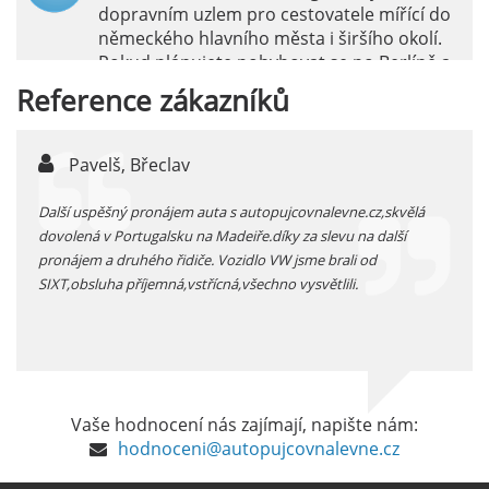
dopravním uzlem pro cestovatele mířící do
německého hlavního města i širšího okolí.
Pokud plánujete pohybovat se po Berlíně a
okolních regionech bez omezení, pronájem
Reference
zákazníků
auta přímo na letišti je ideální volbou.
číst :
celý článek
Pavelš, Břeclav
j
Pronájem auta na letišti Marseille: Jak na to?
 před
Další uspěšný pronájem auta s autopujcovnalevne.cz,skvělá
prodl
Letiště Marseille, oficiálně známé jako
...
dovolená v Portugalsku na Madeiře.díky za slevu na další
proná
mezinárodní letiště Marseille-Provence, je
pronájem a druhého řidiče. Vozidlo VW jsme brali od
kateg
hlavní vstupní branou do regionu Provence
SIXT,obsluha příjemná,vstřícná,všechno vysvětlili.
kolem
a nachází se přibližně 27 km od centra města
Marseille.
číst :
celý článek
Pronájem auta na letišti Alicante
Vaše hodnocení nás zajímají, napište nám:
Půjčení auta na letišti v Alicante je výborný
hodnoceni@autopujcovnalevne.cz
způsob, jak pohodlně objevovat město i jeho
okolí. Letiště Alicante-Elche, hlavní vstupní