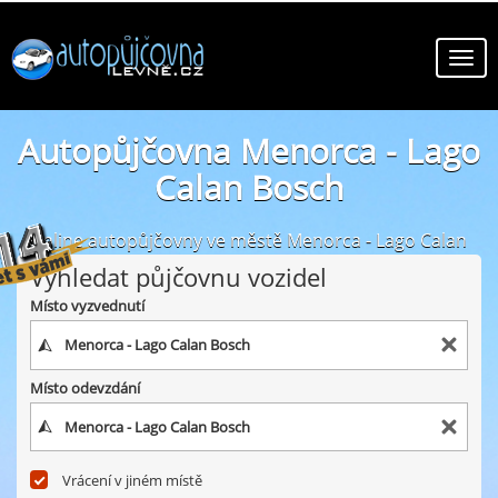
Autopůjčovna Menorca - Lago
Calan Bosch
online autopůjčovny ve městě Menorca - Lago Calan
Bosch
Vyhledat půjčovnu vozidel
Místo vyzvednutí
Místo odevzdání
Vrácení v jiném místě