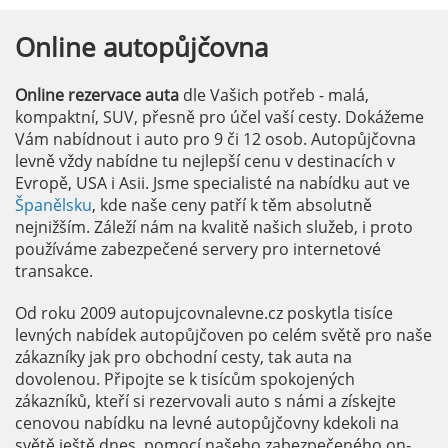
Online
autopůjčovna
Online rezervace auta
dle Vašich potřeb - malá,
kompaktní, SUV, přesně pro účel vaší cesty. Dokážeme
Vám nabídnout i auto pro 9 či 12 osob. Autopůjčovna
levně vždy nabídne tu nejlepší cenu v destinacích v
Evropě, USA i Asii. Jsme specialisté na nabídku aut ve
Španělsku
, kde naše ceny patří k těm absolutně
nejnižším. Záleží nám na kvalitě našich služeb, i proto
používáme zabezpečené servery pro internetové
transakce.
Od roku 2009 autopujcovnalevne.cz poskytla tisíce
levných nabídek autopůjčoven po celém světě pro naše
zákazníky jak pro obchodní cesty, tak auta na
dovolenou. Připojte se k tisícům spokojených
zákazníků, kteří si rezervovali auto s námi a získejte
cenovou nabídku na levné autopůjčovny kdekoli na
světě ještě dnes, pomocí našeho zabezpečeného on-