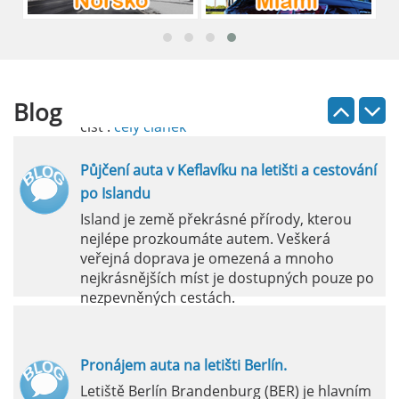
průvodce
Půjčení auta na letišti Lefkada je skvělý
způsob, jak prozkoumat ostrov podle
vlastních představ.
Blog
číst :
celý článek
Půjčení auta v Keflavíku na letišti a cestování
po Islandu
Island je země překrásné přírody, kterou
nejlépe prozkoumáte autem. Veškerá
veřejná doprava je omezená a mnoho
nejkrásnějších míst je dostupných pouze po
nezpevněných cestách.
číst :
celý článek
Pronájem auta na letišti Berlín.
Letiště Berlín Brandenburg (BER) je hlavním