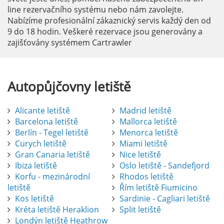
line rezervačního systému nebo nám zavolejte.
Nabízíme profesionální zákaznický servis každý den od
9 do 18 hodin. Veškeré rezervace jsou generovány a
zajišťovány systémem Cartrawler
Autopůjčovny
letiště
Alicante letiště
Madrid letiště
Barcelona letiště
Mallorca letiště
Berlín - Tegel letiště
Menorca letiště
Curych letiště
Miami letiště
Gran Canaria letiště
Nice letiště
Ibiza letiště
Oslo letiště - Sandefjord
Korfu - mezinárodní
Rhodos letiště
letiště
Řím letiště Fiumicino
Kos letiště
Sardinie - Cagliari letiště
Kréta letiště Heraklion
Split letiště
Londýn letiště Heathrow