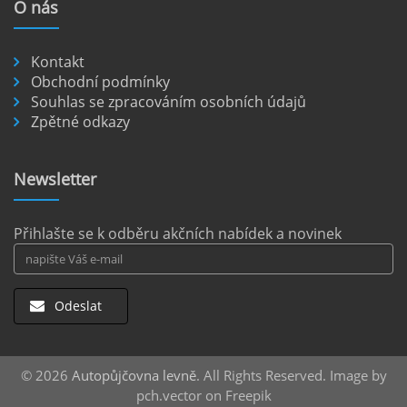
O
nás
nezpevněných cestách.
číst :
celý článek
Kontakt
Pronájem auta na letišti Berlín.
Obchodní podmínky
Souhlas se zpracováním osobních údajů
Letiště Berlín Brandenburg (BER) je hlavním
Zpětné odkazy
dopravním uzlem pro cestovatele mířící do
německého hlavního města i širšího okolí.
Pokud plánujete pohybovat se po Berlíně a
Newsletter
okolních regionech bez omezení, pronájem
auta přímo na letišti je ideální volbou.
číst :
celý článek
Přihlašte se k odběru akčních nabídek a novinek
Odeslat
© 2026
Autopůjčovna levně
. All Rights Reserved. Image by
pch.vector on Freepik