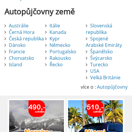
Autopůjčovny
země
Austrálie
Itálie
Slovenská
Černá Hora
Kanada
republika
Česká republika
Kypr
Spojené
Dánsko
Německo
Arabské Emiráty
Francie
Portugalsko
Španělsko
Chorvatsko
Rakousko
Švýcarsko
Island
Řecko
Turecko
USA
Pronájem auta na letišti Alicante
Velká Británie
Půjčení auta na letišti v Alicante je výborný
způsob, jak pohodlně objevovat město i jeho
více o :
Autopůjčovny
okolí. Letiště Alicante-Elche, hlavní vstupní
brána do regionu Costa Blanca, se nachází
přibližně 9 km od centra Alicante.
číst :
celý článek
Pronájem auta na letišti Lefkada: Kompletní