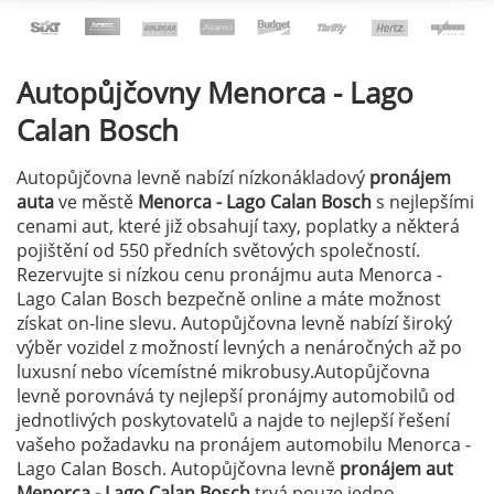
Autopůjčovny
Menorca - Lago
Calan Bosch
Autopůjčovna levně nabízí nízkonákladový
pronájem
auta
ve městě
Menorca - Lago Calan Bosch
s nejlepšími
cenami aut, které již obsahují taxy, poplatky a některá
pojištění od 550 předních světových společností.
Rezervujte si nízkou cenu pronájmu auta Menorca -
Lago Calan Bosch bezpečně online a máte možnost
získat on-line slevu. Autopůjčovna levně nabízí široký
výběr vozidel z možností levných a nenáročných až po
luxusní nebo vícemístné mikrobusy.Autopůjčovna
levně porovnává ty nejlepší pronájmy automobilů od
jednotlivých poskytovatelů a najde to nejlepší řešení
vašeho požadavku na pronájem automobilu Menorca -
Lago Calan Bosch. Autopůjčovna levně
pronájem aut
Menorca - Lago Calan Bosch
trvá pouze jedno