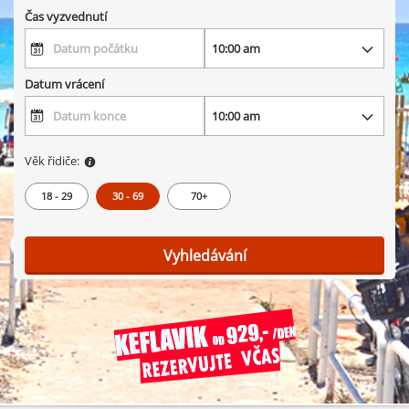
Čas vyzvednutí
Datum vrácení
Věk řidiče:
18 - 29
30 - 69
70+
Vyhledávání