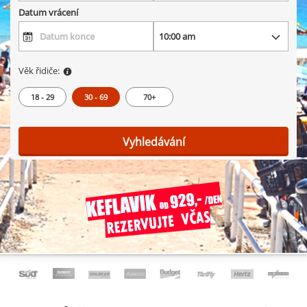
Datum vrácení
Věk řidiče:
18 - 29
30 - 69
70+
Vyhledávání