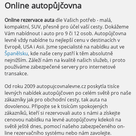
Online
autopůjčovna
Online rezervace auta
dle Vašich potřeb - malá,
kompaktní, SUV, přesně pro účel vaší cesty. Dokážeme
Vám nabídnout i auto pro 9 či 12 osob. Autopůjčovna
levně vždy nabídne tu nejlepší cenu v destinacích v
Evropě, USA i Asii. Jsme specialisté na nabídku aut ve
Španělsku
, kde naše ceny patří k těm absolutně
nejnižším. Záleží nám na kvalitě našich služeb, i proto
používáme zabezpečené servery pro internetové
transakce.
Od roku 2009 autopujcovnalevne.cz poskytla tisíce
levných nabídek autopůjčoven po celém světě pro naše
zákazníky jak pro obchodní cesty, tak auta na
dovolenou. Připojte se k tisícům spokojených
zákazníků, kteří si rezervovali auto s námi a získejte
cenovou nabídku na levné autopůjčovny kdekoli na
světě ještě dnes, pomocí našeho zabezpečeného on-
line rezervačního systému nebo nám zavolejte.