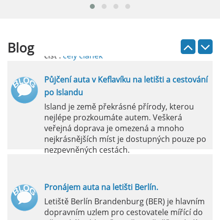
Půjčení auta na letišti Lefkada je skvělý
způsob, jak prozkoumat ostrov podle
vlastních představ.
Blog
číst :
celý článek
Půjčení auta v Keflavíku na letišti a cestování
po Islandu
Island je země překrásné přírody, kterou
nejlépe prozkoumáte autem. Veškerá
veřejná doprava je omezená a mnoho
nejkrásnějších míst je dostupných pouze po
nezpevněných cestách.
číst :
celý článek
Pronájem auta na letišti Berlín.
Letiště Berlín Brandenburg (BER) je hlavním
dopravním uzlem pro cestovatele mířící do