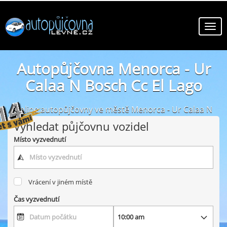
Autopůjčovna Menorca - Ur
Calaa N Bosch Cc El Lago
online autopůjčovny ve městě Menorca - Ur Calaa N
Bosch Cc El Lago
Vyhledat půjčovnu vozidel
Místo vyzvednutí
Vrácení v jiném místě
Čas vyzvednutí