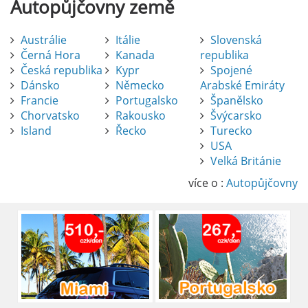
Autopůjčovny
země
Austrálie
Itálie
Slovenská
Černá Hora
Kanada
republika
Česká republika
Kypr
Spojené
Dánsko
Německo
Arabské Emiráty
Francie
Portugalsko
Španělsko
Chorvatsko
Rakousko
Švýcarsko
Island
Řecko
Turecko
USA
Pronájem auta na letišti Alicante
Velká Británie
Půjčení auta na letišti v Alicante je výborný
způsob, jak pohodlně objevovat město i jeho
více o :
Autopůjčovny
okolí. Letiště Alicante-Elche, hlavní vstupní
brána do regionu Costa Blanca, se nachází
přibližně 9 km od centra Alicante.
číst :
celý článek
Pronájem auta na letišti Lefkada: Kompletní
průvodce