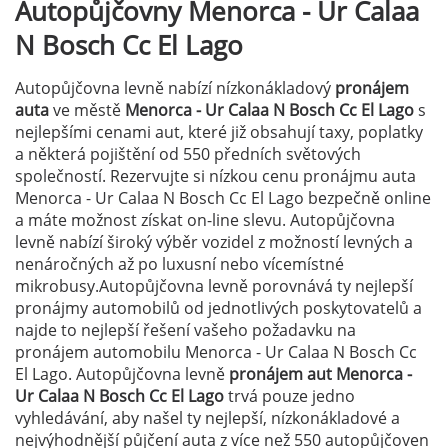
Autopůjčovny
Menorca - Ur Calaa
N Bosch Cc El Lago
Autopůjčovna levně nabízí nízkonákladový
pronájem
auta
ve městě
Menorca - Ur Calaa N Bosch Cc El Lago
s
nejlepšími cenami aut, které již obsahují taxy, poplatky
a některá pojištění od 550 předních světových
společností. Rezervujte si nízkou cenu pronájmu auta
Menorca - Ur Calaa N Bosch Cc El Lago bezpečně online
a máte možnost získat on-line slevu. Autopůjčovna
levně nabízí široký výběr vozidel z možností levných a
nenáročných až po luxusní nebo vícemístné
mikrobusy.Autopůjčovna levně porovnává ty nejlepší
pronájmy automobilů od jednotlivých poskytovatelů a
najde to nejlepší řešení vašeho požadavku na
pronájem automobilu Menorca - Ur Calaa N Bosch Cc
El Lago. Autopůjčovna levně
pronájem aut Menorca -
Ur Calaa N Bosch Cc El Lago
trvá pouze jedno
vyhledávání, aby našel ty nejlepší, nízkonákladové a
nejvýhodnější půjčení auta z více než 550 autopůjčoven