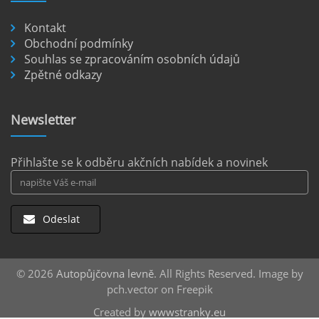
číst :
celý článek
Kontakt
Pronájem auta na letišti Berlín.
Obchodní podmínky
Souhlas se zpracováním osobních údajů
Letiště Berlín Brandenburg (BER) je hlavním
Zpětné odkazy
dopravním uzlem pro cestovatele mířící do
německého hlavního města i širšího okolí.
Pokud plánujete pohybovat se po Berlíně a
Newsletter
okolních regionech bez omezení, pronájem
auta přímo na letišti je ideální volbou.
číst :
celý článek
Přihlašte se k odběru akčních nabídek a novinek
Odeslat
© 2026
Autopůjčovna levně
. All Rights Reserved. Image by
pch.vector on Freepik
Created by
wwwstranky.eu