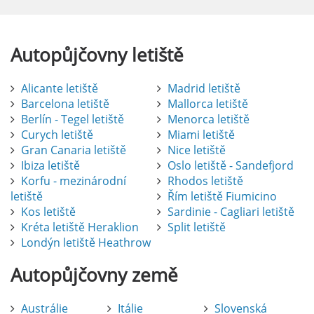
Autopůjčovny
letiště
Alicante letiště
Madrid letiště
Barcelona letiště
Mallorca letiště
Berlín - Tegel letiště
Menorca letiště
Curych letiště
Miami letiště
Gran Canaria letiště
Nice letiště
Ibiza letiště
Oslo letiště - Sandefjord
Korfu - mezinárodní
Rhodos letiště
letiště
Řím letiště Fiumicino
Kos letiště
Sardinie - Cagliari letiště
Kréta letiště Heraklion
Split letiště
Londýn letiště Heathrow
Autopůjčovny
země
Austrálie
Itálie
Slovenská