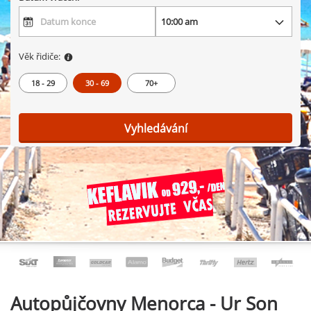
Věk řidiče:
18 - 29
30 - 69
70+
Vyhledávání
Autopůjčovny
Menorca - Ur Son