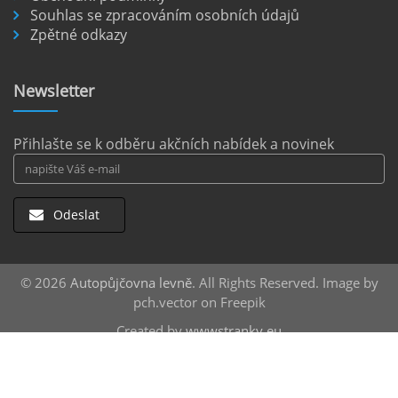
Souhlas se zpracováním osobních údajů
Letiště Berlín Brandenburg (BER) je hlavním
Zpětné odkazy
dopravním uzlem pro cestovatele mířící do
německého hlavního města i širšího okolí.
Pokud plánujete pohybovat se po Berlíně a
Newsletter
okolních regionech bez omezení, pronájem
auta přímo na letišti je ideální volbou.
číst :
celý článek
Přihlašte se k odběru akčních nabídek a novinek
Odeslat
© 2026
Autopůjčovna levně
. All Rights Reserved. Image by
pch.vector on Freepik
Created by
wwwstranky.eu
Střešní boxy
za nejlepší ceny |