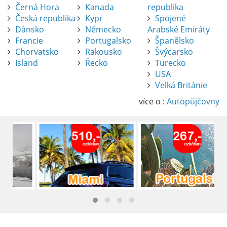
Černá Hora
Kanada
republika
Česká republika
Kypr
Spojené
Dánsko
Německo
Arabské Emiráty
Francie
Portugalsko
Španělsko
Chorvatsko
Rakousko
Švýcarsko
Island
Řecko
Turecko
USA
Pronájem auta na letišti Alicante
Velká Británie
Půjčení auta na letišti v Alicante je výborný
způsob, jak pohodlně objevovat město i jeho
více o :
Autopůjčovny
okolí. Letiště Alicante-Elche, hlavní vstupní
brána do regionu Costa Blanca, se nachází
přibližně 9 km od centra Alicante.
číst :
celý článek
Pronájem auta na letišti Lefkada: Kompletní
průvodce
Půjčení auta na letišti Lefkada je skvělý
způsob, jak prozkoumat ostrov podle
vlastních představ.