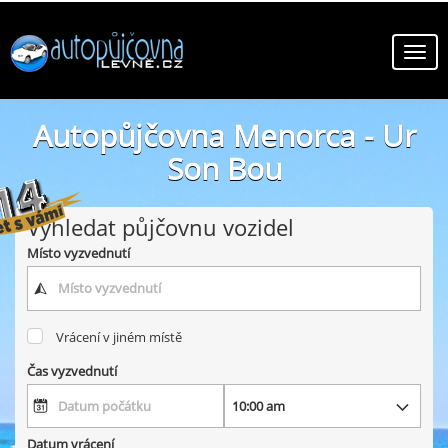
Autopůjčovna Menorca - Ur
Son Bou
online autopůjčovny ve městě Menorca - Ur Son Bou
Vyhledat půjčovnu vozidel
Místo vyzvednutí
Vrácení v jiném místě
Čas vyzvednutí
Datum vrácení