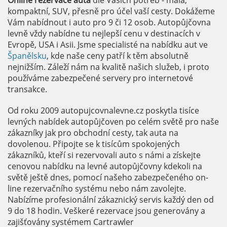
Online rezervace auta
dle Vašich potřeb - malá,
kompaktní, SUV, přesně pro účel vaší cesty. Dokážeme
Vám nabídnout i auto pro 9 či 12 osob. Autopůjčovna
levně vždy nabídne tu nejlepší cenu v destinacích v
Evropě, USA i Asii. Jsme specialisté na nabídku aut ve
Španělsku
, kde naše ceny patří k těm absolutně
nejnižším. Záleží nám na kvalitě našich služeb, i proto
používáme zabezpečené servery pro internetové
transakce.
Od roku 2009 autopujcovnalevne.cz poskytla tisíce
levných nabídek autopůjčoven po celém světě pro naše
zákazníky jak pro obchodní cesty, tak auta na
dovolenou. Připojte se k tisícům spokojených
zákazníků, kteří si rezervovali auto s námi a získejte
cenovou nabídku na levné autopůjčovny kdekoli na
světě ještě dnes, pomocí našeho zabezpečeného on-
line rezervačního systému nebo nám zavolejte.
Nabízíme profesionální zákaznický servis každý den od
9 do 18 hodin. Veškeré rezervace jsou generovány a
zajišťovány systémem Cartrawler