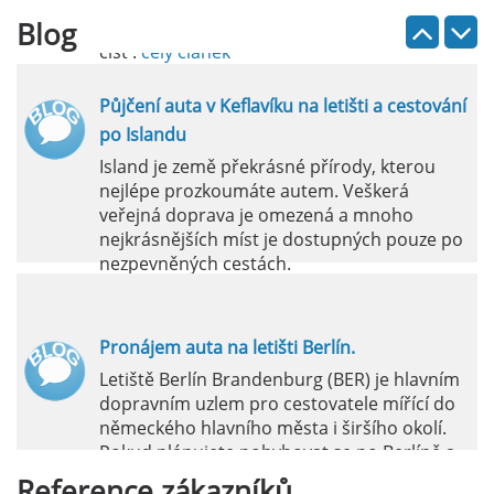
Blog
číst :
celý článek
Půjčení auta v Keflavíku na letišti a cestování
po Islandu
Island je země překrásné přírody, kterou
nejlépe prozkoumáte autem. Veškerá
veřejná doprava je omezená a mnoho
nejkrásnějších míst je dostupných pouze po
nezpevněných cestách.
číst :
celý článek
Pronájem auta na letišti Berlín.
Letiště Berlín Brandenburg (BER) je hlavním
dopravním uzlem pro cestovatele mířící do
německého hlavního města i širšího okolí.
Pokud plánujete pohybovat se po Berlíně a
okolních regionech bez omezení, pronájem
Reference
zákazníků