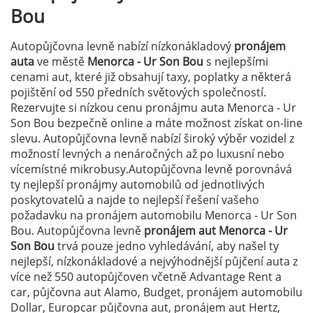
Bou
Autopůjčovna levně nabízí nízkonákladový
pronájem
auta
ve městě
Menorca - Ur Son Bou
s nejlepšími
cenami aut, které již obsahují taxy, poplatky a některá
pojištění od 550 předních světových společností.
Rezervujte si nízkou cenu pronájmu auta Menorca - Ur
Son Bou bezpečně online a máte možnost získat on-line
slevu. Autopůjčovna levně nabízí široký výběr vozidel z
možností levných a nenáročných až po luxusní nebo
vícemístné mikrobusy.Autopůjčovna levně porovnává
ty nejlepší pronájmy automobilů od jednotlivých
poskytovatelů a najde to nejlepší řešení vašeho
požadavku na pronájem automobilu Menorca - Ur Son
Bou. Autopůjčovna levně
pronájem aut Menorca - Ur
Son Bou
trvá pouze jedno vyhledávání, aby našel ty
nejlepší, nízkonákladové a nejvýhodnější půjčení auta z
více než 550 autopůjčoven včetně Advantage Rent a
car, půjčovna aut Alamo, Budget, pronájem automobilu
Dollar, Europcar půjčovna aut, pronájem aut Hertz,