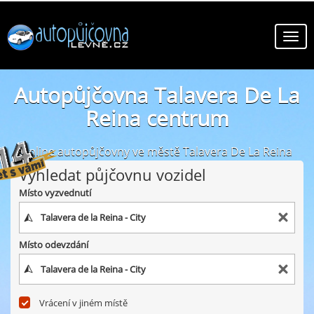
Autopůjčovna Talavera De La
Reina centrum
online autopůjčovny ve městě Talavera De La Reina
centrum
Vyhledat půjčovnu vozidel
Místo vyzvednutí
Místo odevzdání
Vrácení v jiném místě