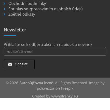
Pronájem auta na letišti Berlín.
Obchodní podmínky
Souhlas se zpracováním osobních údajů
Letiště Berlín Brandenburg (BER) je hlavním
Zpětné odkazy
dopravním uzlem pro cestovatele mířící do
německého hlavního města i širšího okolí.
Pokud plánujete pohybovat se po Berlíně a
Newsletter
okolních regionech bez omezení, pronájem
auta přímo na letišti je ideální volbou.
číst :
celý článek
Přihlašte se k odběru akčních nabídek a novinek
Odeslat
© 2026
Autopůjčovna levně
. All Rights Reserved. Image by
pch.vector on Freepik
Created by
wwwstranky.eu
Střešní boxy
za nejlepší ceny |