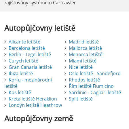
zajišťovány systémem Cartrawler
Autopůjčovny
letiště
Alicante letiště
Madrid letiště
Barcelona letiště
Mallorca letiště
Berlín - Tegel letiště
Menorca letiště
Curych letiště
Miami letiště
Gran Canaria letiště
Nice letiště
Ibiza letiště
Oslo letiště - Sandefjord
Korfu - mezinárodní
Rhodos letiště
letiště
Řím letiště Fiumicino
Kos letiště
Sardinie - Cagliari letiště
Kréta letiště Heraklion
Split letiště
Londýn letiště Heathrow
Autopůjčovny
země