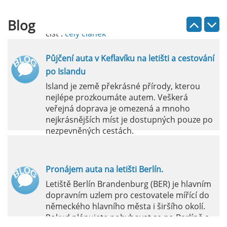
vlastních představ.
Blog
číst :
celý článek
Půjčení auta v Keflavíku na letišti a cestování
po Islandu
Island je země překrásné přírody, kterou
nejlépe prozkoumáte autem. Veškerá
veřejná doprava je omezená a mnoho
nejkrásnějších míst je dostupných pouze po
nezpevněných cestách.
číst :
celý článek
Pronájem auta na letišti Berlín.
Letiště Berlín Brandenburg (BER) je hlavním
dopravním uzlem pro cestovatele mířící do
německého hlavního města i širšího okolí.
Pokud plánujete pohybovat se po Berlíně a