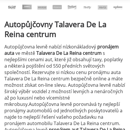
Autopůjčovny
Talavera De La
Reina centrum
Autopůjčovna levně nabízí nízkonákladový
pronájem
auta
ve městě
Talavera De La Reina centrum
s
nejlepšími cenami aut, které již obsahují taxy, poplatky
a některá pojištění od 550 předních světových
společností. Rezervujte si nízkou cenu pronájmu auta
Talavera De La Reina centrum bezpečně online a máte
možnost získat on-line slevu. Autopůjčovna levně nabízí
široký výběr vozidel z možností levných a nenáročných
až po luxusní nebo vícemístné
mikrobusy.Autopůjčovna levně porovnává ty nejlepší
pronájmy automobilů od jednotlivých poskytovatelů a
najde to nejlepší řešení vašeho požadavku na
pronájem automobilu Talavera De La Reina centrum.
Autopůjčovna levně
pronájem aut Talavera De La Reina