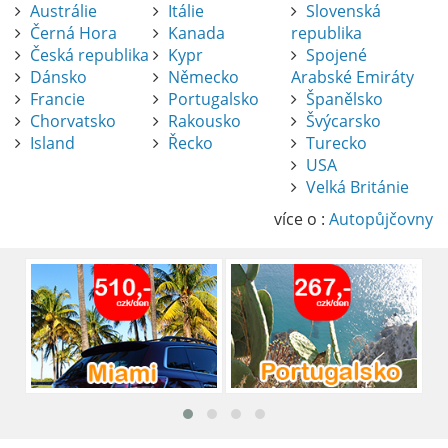
Austrálie
Itálie
Slovenská
Černá Hora
Kanada
republika
Česká republika
Kypr
Spojené
Dánsko
Německo
Arabské Emiráty
Francie
Portugalsko
Španělsko
Chorvatsko
Rakousko
Švýcarsko
Island
Řecko
Turecko
USA
Pronájem auta na letišti Alicante
Velká Británie
Půjčení auta na letišti v Alicante je výborný
způsob, jak pohodlně objevovat město i jeho
více o :
Autopůjčovny
okolí. Letiště Alicante-Elche, hlavní vstupní
brána do regionu Costa Blanca, se nachází
přibližně 9 km od centra Alicante.
číst :
celý článek
Pronájem auta na letišti Lefkada: Kompletní
průvodce
Půjčení auta na letišti Lefkada je skvělý
způsob, jak prozkoumat ostrov podle