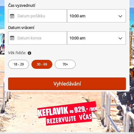
Čas vyzvednutí
Datum vrácení
Věk řidiče:
18 - 29
30 - 69
70+
Vyhledávání