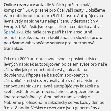
Online rezervace auta
dle Vašich potřeb - malá,
kompaktní, SUV, přesně pro účel vaší cesty. Dokážeme
Vám nabídnout i auto pro 9 či 12 osob. Autopůjčovna
levně vždy nabídne tu nejlepší cenu v destinacích v
Evropě, USA i Asii. Jsme specialisté na nabídku aut ve
Španělsku
, kde naše ceny patří k těm absolutně
nejnižším. Záleží nám na kvalitě našich služeb, i proto
používáme zabezpečené servery pro internetové
transakce.
Od roku 2009 autopujcovnalevne.cz poskytla tisíce
levných nabídek autopůjčoven po celém světě pro naše
zákazníky jak pro obchodní cesty, tak auta na
dovolenou. Připojte se k tisícům spokojených
zákazníků, kteří si rezervovali auto s námi a získejte
cenovou nabídku na levné autopůjčovny kdekoli na
světě ještě dnes, pomocí našeho zabezpečeného on-
line rezervačního systému nebo nám zavolejte.
Nabízíme profesionální zákaznický servis každý den od
9 do 18 hodin. Veškeré rezervace jsou generovány a