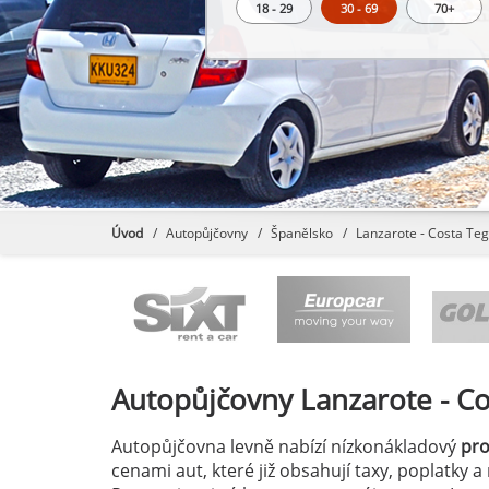
18 - 29
30 - 69
70+
Úvod
Autopůjčovny
Španělsko
Lanzarote - Costa Teg
Autopůjčovny
Lanzarote - C
Autopůjčovna levně nabízí nízkonákladový
pr
cenami aut, které již obsahují taxy, poplatky 