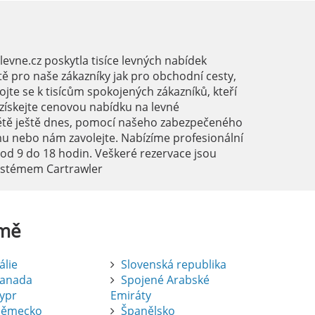
vne.cz poskytla tisíce levných nabídek
ě pro naše zákazníky jak pro obchodní cesty,
ojte se k tisícům spokojených zákazníků, kteří
a získejte cenovou nabídku na levné
ětě ještě dnes, pomocí našeho zabezpečeného
mu nebo nám zavolejte. Nabízíme profesionální
 od 9 do 18 hodin. Veškeré rezervace jsou
systémem Cartrawler
mě
tálie
Slovenská republika
anada
Spojené Arabské
ypr
Emiráty
ěmecko
Španělsko