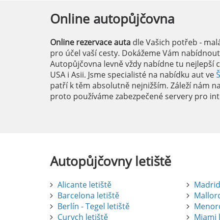
Online
autopůjčovna
Online rezervace auta
dle Vašich potřeb - mal
pro účel vaší cesty. Dokážeme Vám nabídnout i
Autopůjčovna levně vždy nabídne tu nejlepší c
USA i Asii. Jsme specialisté na nabídku aut ve
patří k těm absolutně nejnižším. Záleží nám na 
proto používáme zabezpečené servery pro int
Autopůjčovny
letiště
Alicante letiště
Madrid 
Barcelona letiště
Mallorc
Berlín - Tegel letiště
Menorc
Curych letiště
Miami l