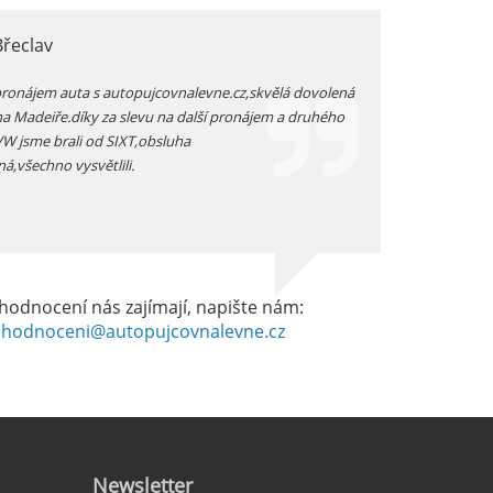
Břeclav
jarka, Plzen
pronájem auta s autopujcovnalevne.cz,skvělá dovolená
prodloužený zimní v
na Madeiře.díky za slevu na další pronájem a druhého
auta přímo na letišt
 VW jsme brali od SIXT,obsluha
vozidlo -dostali js
ná,všechno vysvětlili.
dobrém stavu -celkov
hodnocení nás zajímají, napište nám:
hodnoceni@autopujcovnalevne.cz
Newsletter