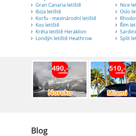
Gran Canaria letiště
Nice le
Ibiza letiště
Oslo le
Korfu - mezinárodní letiště
Rhodos
Kos letiště
Řím let
Pronájem auta na letišti Alican
Kréta letiště Heraklion
Sardini
Londýn letiště Heathrow
Split le
Půjčení auta na letišti v Alica
objevovat město i jeho okolí. Le
brána do regionu Costa Blanca,
Alicante.
číst :
celý článek
Pronájem auta na letišti Lefk
Půjčení auta na letišti Lefkada
podle vlastních představ.
číst :
celý článek
Blog