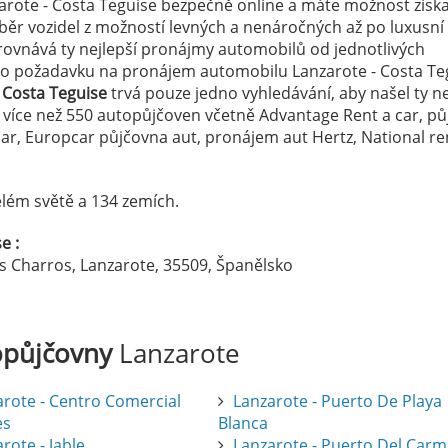
arote - Costa Teguise bezpečně online a máte možnost získa
výběr vozidel z možností levných a nenáročných až po luxusn
ovnává ty nejlepší pronájmy automobilů od jednotlivých
eho požadavku na pronájem automobilu Lanzarote - Costa Te
 Costa Teguise
trvá pouze jedno vyhledávání, aby našel ty ne
z více než 550 autopůjčoven včetně Advantage Rent a car, p
r, Europcar půjčovna aut, pronájem aut Hertz, National re
lém světě a 134 zemích.
e :
s Charros, Lanzarote, 35509, Španělsko
opůjčovny
Lanzarote
arote - Centro Comercial
Lanzarote - Puerto De Playa
es
Blanca
rote - Jable
Lanzarote - Puerto Del Car