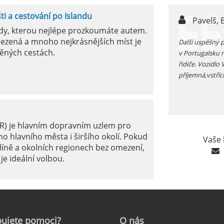
šti a cestování po Islandu
n,
Pavelš, 
ody, kterou nejlépe prozkoumáte autem.
ezená a mnoho nejkrásnějších míst je
ůjčujete auto v jížním Španělsku zkontrolujte si před
Další uspěšný 
ěných cestách.
 funkčnost kliamtizace, v létě je tam fakt vedro...
v Portugalsku 
řidiče. Vozidlo
příjemná,vstříc
ER) je hlavním dopravním uzlem pro
o hlavního města i širšího okolí. Pokud
Vaše 
líně a okolních regionech bez omezení,
je ideální volbou.
le: Jak na to?
ujete
pomoci?
O
nás
ámé jako mezinárodní letiště Marseille-