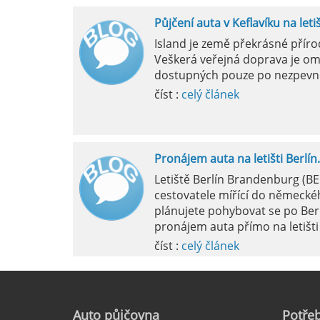
Půjčení auta v Keflavíku na leti
Mila
Island je země překrásné přír
Veškerá veřejná doprava je om
pokud si p
dostupných pouze po nezpevn
vyzvednutím
číst :
celý článek
Pronájem auta na letišti Berlín.
Letiště Berlín Brandenburg (B
cestovatele mířící do německéh
plánujete pohybovat se po Ber
pronájem auta přímo na letišti 
číst :
celý článek
Pronájem auta na letišti Marseil
Auto
půjčovna
Potřeb
Letiště Marseille, oficiálně zn