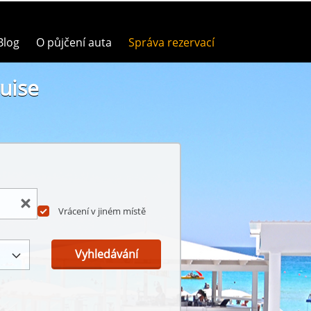
Blog
O půjčení auta
Správa rezervací
uise
Vrácení v jiném místě
Vyhledávání