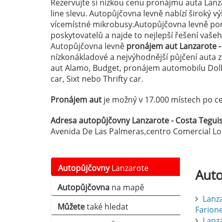
Rezervujte si nízkou cenu pronájmu auta Lanz
line slevu. Autopůjčovna levně nabízí široký 
vícemístné mikrobusy.Autopůjčovna levně por
poskytovatelů a najde to nejlepší řešení vaš
Autopůjčovna levně
pronájem aut Lanzarote -
nízkonákladové a nejvýhodnější půjčení auta 
aut Alamo, Budget, pronájem automobilu Dolla
car, Sixt nebo Thrifty car.
Pronájem aut
je možný v 17.000 místech po ce
Adresa autopůjčovny Lanzarote - Costa Teguis
Avenida De Las Palmeras,centro Comercial Lo
Autopůjčovny
Lanzarote
Aut
Autopůjčovna
na mapě
Lanz
Můžete
také hledat
Farion
Lanza