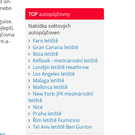
t on-
í nebo
TOP
autopůjčovny
guise.
Nabídka světových
jlepší,
autopůjčoven
ůjčovna
Faro letiště
nt-a-
Gran Canaria letiště
Ibiza letiště
Keflavik - mezinárodní letiště
Londýn letiště Heathrow
Los Angeles letiště
Malaga letiště
Mallorca letiště
New York: JFK mezinárodní
letiště
Nice
Praha letiště
Řím letiště Fiumicino
Tel Aviv letiště Ben Gurion
men