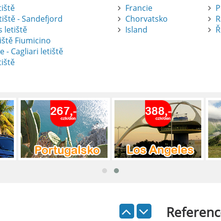
tiště
Francie
P
tiště - Sandefjord
Chorvatsko
R
 letiště
Island
Ř
iště Fiumicino
te
e - Cagliari letiště
tiště
nte je výborný způsob, jak pohodlně
tiště Alicante-Elche, hlavní vstupní
 se nachází přibližně 9 km od centra
ada: Kompletní průvodce
 je skvělý způsob, jak prozkoumat ostrov
Referenc