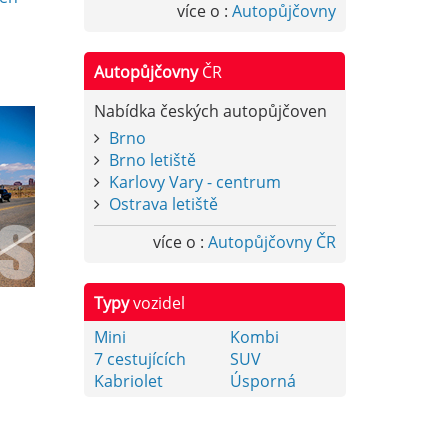
více o :
Autopůjčovny
Autopůjčovny
ČR
Nabídka českých autopůjčoven
Brno
Brno letiště
Karlovy Vary - centrum
Ostrava letiště
více o :
Autopůjčovny ČR
Typy
vozidel
Mini
Kombi
7 cestujících
SUV
Kabriolet
Úsporná