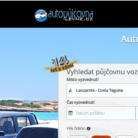
Aut
Vyhledat půjčovnu voz
Místo vyzvednutí
Čas vyzvednutí
Věk řidiče: