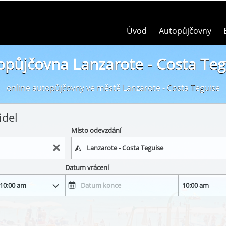
Úvod
Autopůjčovny
opůjčovna Lanzarote - Costa Teg
online autopůjčovny ve městě Lanzarote - Costa Teguise
idel
Místo odevzdání
Datum vrácení