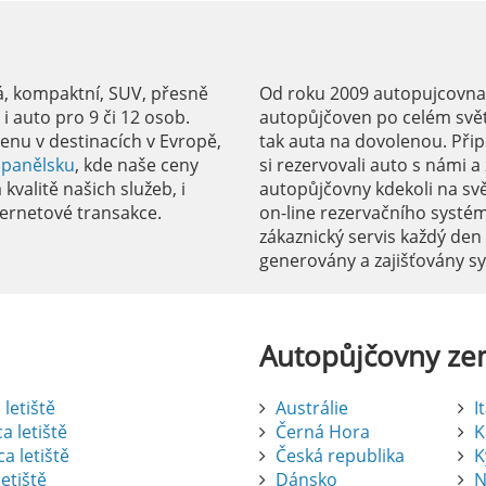
á, kompaktní, SUV, přesně
Od roku 2009 autopujcovnale
 auto pro 9 či 12 osob.
autopůjčoven po celém svět
enu v destinacích v Evropě,
tak auta na dovolenou. Přip
Španělsku
, kde naše ceny
si rezervovali auto s námi 
kvalitě našich služeb, i
autopůjčovny kdekoli na sv
ernetové transakce.
on-line rezervačního systé
zákaznický servis každý den
generovány a zajišťovány 
Autopůjčovny
ze
letiště
Austrálie
I
a letiště
Černá Hora
K
a letiště
Česká republika
K
etiště
Dánsko
N