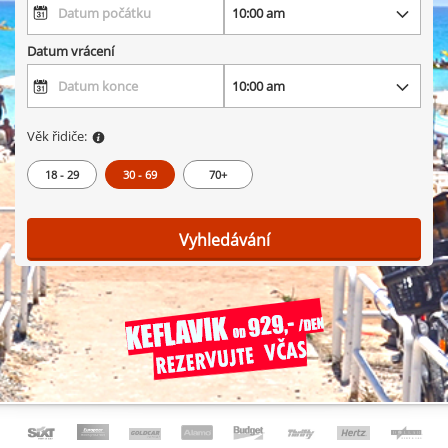
Datum vrácení
Věk řidiče:
18 - 29
30 - 69
70+
Vyhledávání