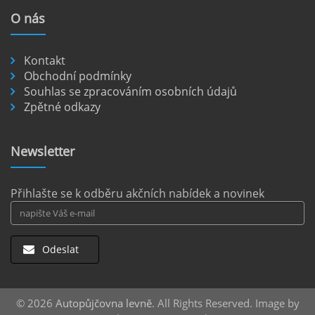
nejkrásnějších míst je dostupných pouze po
O
nás
nezpevněných cestách.
číst :
celý článek
Kontakt
Pronájem auta na letišti Berlín.
Obchodní podmínky
Souhlas se zpracováním osobních údajů
Letiště Berlín Brandenburg (BER) je hlavním
Zpětné odkazy
dopravním uzlem pro cestovatele mířící do
německého hlavního města i širšího okolí.
Pokud plánujete pohybovat se po Berlíně a
Newsletter
okolních regionech bez omezení, pronájem
auta přímo na letišti je ideální volbou.
číst :
celý článek
Přihlašte se k odběru akčních nabídek a novinek
Odeslat
© 2026
Autopůjčovna levně
. All Rights Reserved. Image by