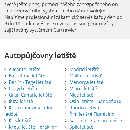
světě ještě dnes, pomocí našeho zabezpečeného on-
line rezervačního systému nebo nám zavolejte.
Nabízíme profesionální zákaznický servis každý den od
9 do 18 hodin. Veškeré rezervace jsou generovány a
zajišťovány systémem Cartrawler
Autopůjčovny
letiště
Alicante letiště
Madrid letiště
Barcelona letiště
Mallorca letiště
Berlín - Tegel letiště
Menorca letiště
Curych letiště
Miami letiště
Gran Canaria letiště
Nice letiště
Ibiza letiště
Oslo letiště - Sandefjord
Korfu - mezinárodní
Rhodos letiště
letiště
Řím letiště Fiumicino
Kos letiště
Sardinie - Cagliari letiště
Kréta letiště Heraklion
Split letiště