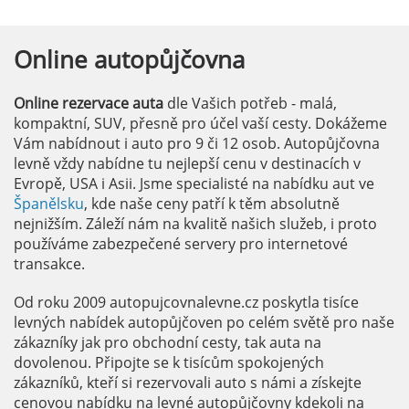
Online
autopůjčovna
Online rezervace auta
dle Vašich potřeb - malá,
kompaktní, SUV, přesně pro účel vaší cesty. Dokážeme
Vám nabídnout i auto pro 9 či 12 osob. Autopůjčovna
levně vždy nabídne tu nejlepší cenu v destinacích v
Evropě, USA i Asii. Jsme specialisté na nabídku aut ve
Španělsku
, kde naše ceny patří k těm absolutně
nejnižším. Záleží nám na kvalitě našich služeb, i proto
používáme zabezpečené servery pro internetové
transakce.
Od roku 2009 autopujcovnalevne.cz poskytla tisíce
levných nabídek autopůjčoven po celém světě pro naše
zákazníky jak pro obchodní cesty, tak auta na
dovolenou. Připojte se k tisícům spokojených
zákazníků, kteří si rezervovali auto s námi a získejte
cenovou nabídku na levné autopůjčovny kdekoli na