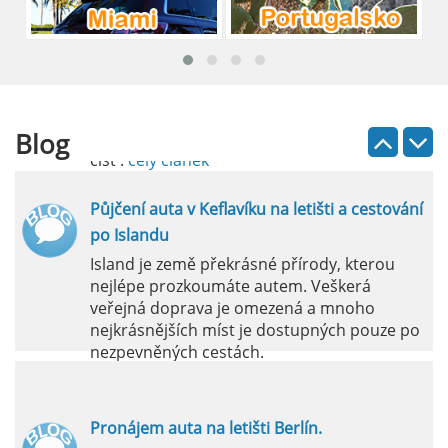
Pronájem auta na letišti Lefkada: Kompletní
průvodce
Půjčení auta na letišti Lefkada je skvělý
způsob, jak prozkoumat ostrov podle
vlastních představ.
Blog
číst :
celý článek
Půjčení auta v Keflavíku na letišti a cestování
po Islandu
Island je země překrásné přírody, kterou
nejlépe prozkoumáte autem. Veškerá
veřejná doprava je omezená a mnoho
nejkrásnějších míst je dostupných pouze po
nezpevněných cestách.
číst :
celý článek
Pronájem auta na letišti Berlín.