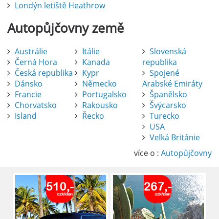
Londýn letiště Heathrow
Autopůjčovny
země
Austrálie
Itálie
Slovenská
Černá Hora
Kanada
republika
Česká republika
Kypr
Spojené
Dánsko
Německo
Arabské Emiráty
Francie
Portugalsko
Španělsko
Chorvatsko
Rakousko
Švýcarsko
Island
Řecko
Turecko
USA
Pronájem auta na letišti Alicante
Velká Británie
Půjčení auta na letišti v Alicante je výborný
způsob, jak pohodlně objevovat město i jeho
více o :
Autopůjčovny
okolí. Letiště Alicante-Elche, hlavní vstupní
brána do regionu Costa Blanca, se nachází
přibližně 9 km od centra Alicante.
číst :
celý článek