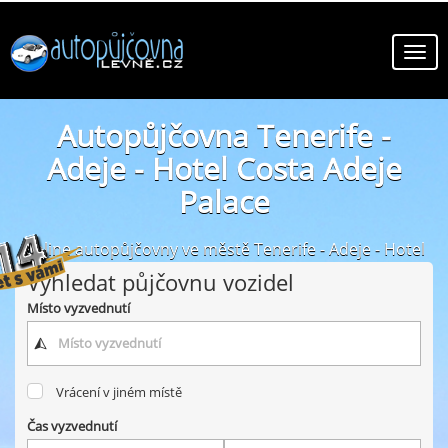
Autopůjčovna Tenerife -
Adeje - Hotel Costa Adeje
Palace
online autopůjčovny ve městě Tenerife - Adeje - Hotel
Costa Adeje Palace
Vyhledat půjčovnu vozidel
Místo vyzvednutí
Vrácení v jiném místě
Čas vyzvednutí