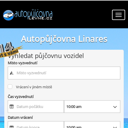
Autopůjčovna Linares
online autopůjčovny ve městě Linares
Vyhledat půjčovnu vozidel
Místo vyzvednutí
Vrácení v jiném místě
Čas vyzvednutí
Datum vrácení