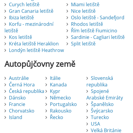
Curych letiště
Miami letiště
Gran Canaria letiště
Nice letiště
Ibiza letiště
Oslo letiště - Sandefjord
Korfu - mezinárodní
Rhodos letiště
letiště
Řím letiště Fiumicino
Kos letiště
Sardinie - Cagliari letiště
Kréta letiště Heraklion
Split letiště
Londýn letiště Heathrow
Autopůjčovny
země
Austrálie
Itálie
Slovenská
Černá Hora
Kanada
republika
Česká republika
Kypr
Spojené
Dánsko
Německo
Arabské Emiráty
Francie
Portugalsko
Španělsko
Chorvatsko
Rakousko
Švýcarsko
Island
Řecko
Turecko
USA
Pronájem auta na letišti Alicante
Velká Británie