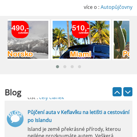
Půjčení auta na letišti v Alicante je výborný
způsob, jak pohodlně objevovat město i jeho
více o :
Autopůjčovny
okolí. Letiště Alicante-Elche, hlavní vstupní
brána do regionu Costa Blanca, se nachází
přibližně 9 km od centra Alicante.
číst :
celý článek
Pronájem auta na letišti Lefkada: Kompletní
průvodce
Půjčení auta na letišti Lefkada je skvělý
způsob, jak prozkoumat ostrov podle
vlastních představ.
Blog
číst :
celý článek
Půjčení auta v Keflavíku na letišti a cestování
po Islandu
Island je země překrásné přírody, kterou
nejlépe prozkoumáte autem. Veškerá