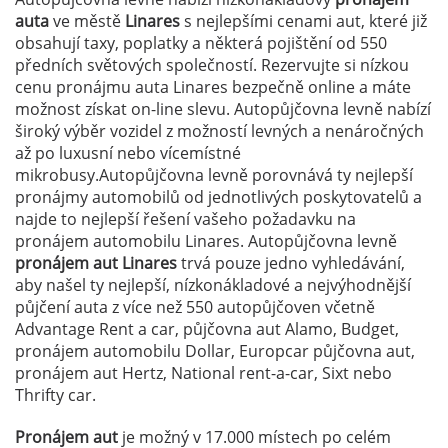
auta
ve městě
Linares
s nejlepšími cenami aut, které již
obsahují taxy, poplatky a některá pojištění od 550
předních světových společností. Rezervujte si nízkou
cenu pronájmu auta Linares bezpečně online a máte
možnost získat on-line slevu. Autopůjčovna levně nabízí
široký výběr vozidel z možností levných a nenáročných
až po luxusní nebo vícemístné
mikrobusy.Autopůjčovna levně porovnává ty nejlepší
pronájmy automobilů od jednotlivých poskytovatelů a
najde to nejlepší řešení vašeho požadavku na
pronájem automobilu Linares. Autopůjčovna levně
pronájem aut Linares
trvá pouze jedno vyhledávání,
aby našel ty nejlepší, nízkonákladové a nejvýhodnější
půjčení auta z více než 550 autopůjčoven včetně
Advantage Rent a car, půjčovna aut Alamo, Budget,
pronájem automobilu Dollar, Europcar půjčovna aut,
pronájem aut Hertz, National rent-a-car, Sixt nebo
Thrifty car.
Pronájem aut
je možný v 17.000 místech po celém