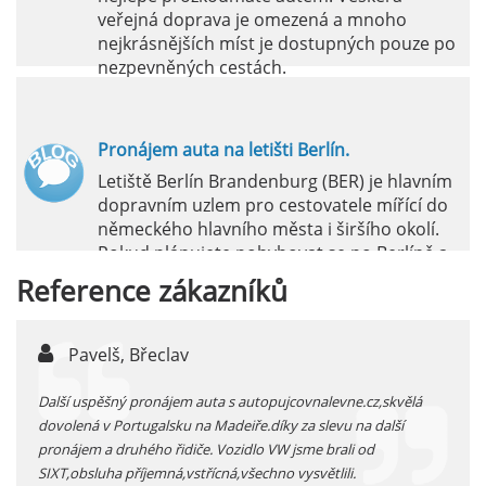
veřejná doprava je omezená a mnoho
nejkrásnějších míst je dostupných pouze po
nezpevněných cestách.
číst :
celý článek
Pronájem auta na letišti Berlín.
Letiště Berlín Brandenburg (BER) je hlavním
dopravním uzlem pro cestovatele mířící do
německého hlavního města i širšího okolí.
Pokud plánujete pohybovat se po Berlíně a
okolních regionech bez omezení, pronájem
Reference
zákazníků
auta přímo na letišti je ideální volbou.
číst :
celý článek
Pavelš, Břeclav
j
Pronájem auta na letišti Marseille: Jak na to?
 před
Další uspěšný pronájem auta s autopujcovnalevne.cz,skvělá
prodl
Letiště Marseille, oficiálně známé jako
...
dovolená v Portugalsku na Madeiře.díky za slevu na další
proná
mezinárodní letiště Marseille-Provence, je
pronájem a druhého řidiče. Vozidlo VW jsme brali od
kateg
hlavní vstupní branou do regionu Provence
SIXT,obsluha příjemná,vstřícná,všechno vysvětlili.
kolem
a nachází se přibližně 27 km od centra města