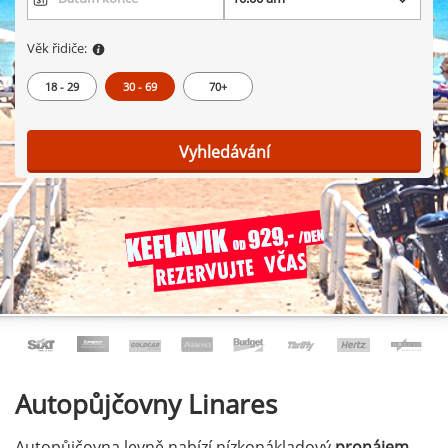
Věk řidiče:
18 - 29
30 - 69
70+
Vyhledávání
Autopůjčovny
Linares
Autopůjčovna levně nabízí nízkonákladový
pronájem