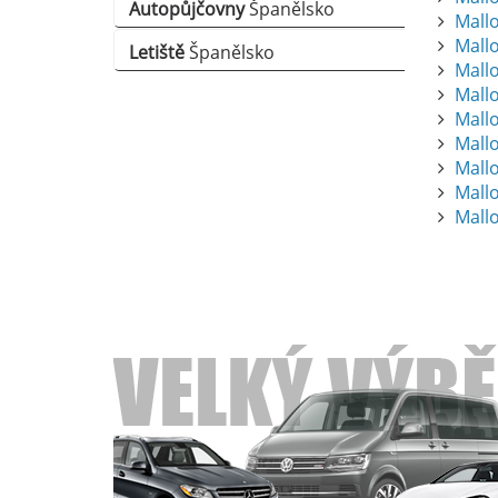
Autopůjčovny
Španělsko
Mallo
Mall
Letiště
Španělsko
Mallo
Mallo
Mallo
Mall
Mallo
Mallo
Mall