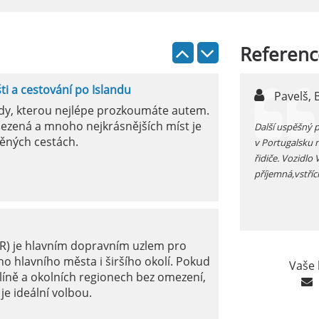
Referenc
šti a cestování po Islandu
n,
Pavelš, 
ody, kterou nejlépe prozkoumáte autem.
ezená a mnoho nejkrásnějších míst je
ůjčujete auto v jížním Španělsku zkontrolujte si před
Další uspěšný 
ěných cestách.
 funkčnost kliamtizace, v létě je tam fakt vedro...
v Portugalsku 
řidiče. Vozidlo
příjemná,vstříc
ER) je hlavním dopravním uzlem pro
o hlavního města i širšího okolí. Pokud
Vaše 
líně a okolních regionech bez omezení,
je ideální volbou.