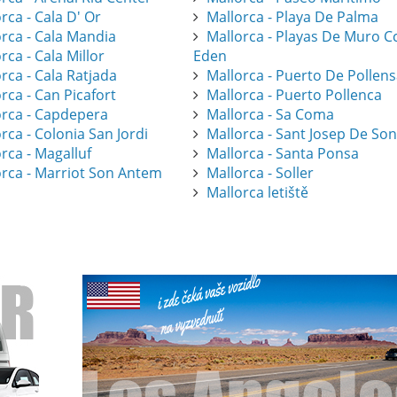
rca - Cala D' Or
Mallorca - Playa De Palma
orca - Cala Mandia
Mallorca - Playas De Muro C
rca - Cala Millor
Eden
rca - Cala Ratjada
Mallorca - Puerto De Pollen
rca - Can Picafort
Mallorca - Puerto Pollenca
orca - Capdepera
Mallorca - Sa Coma
rca - Colonia San Jordi
Mallorca - Sant Josep De So
rca - Magalluf
Mallorca - Santa Ponsa
orca - Marriot Son Antem
Mallorca - Soller
Mallorca letiště