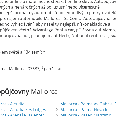
čně online a máte možnost získat on-line slevu. Autopůjčo
levných a nenáročných až po luxusní nebo vícemístné
ejlepší pronájmy automobilů od jednotlivých poskytovatelů
a pronájem automobilu Mallorca - Sa Como. Autopůjčovna le
edno vyhledávání, aby našel ty nejlepší, nízkonákladové a
topůjčoven včetně Advantage Rent a car, půjčovna aut Alamo,
 půjčovna aut, pronájem aut Hertz, National rent-a-car, Si
lém světě a 134 zemích.
Coma, Mallorca, 07687, Španělsko
opůjčovny
Mallorca
rca - Alcudia
Mallorca - Palma Av Gabriel
rca - Alcudia Ses Fotges
Mallorca - Palma Nova Ii
rca - Arenal Riu Center
Mallorca - Paseo Maritimo