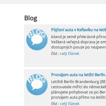
číst :
celý článek
Blog
Půjčení auta v Keflavíku na leti
Mila
Island je země překrásné přír
Veškerá veřejná doprava je om
pokud si p
dostupných pouze po nezpevn
vyzvednutím
číst :
celý článek
Pronájem auta na letišti Berlín.
Letiště Berlín Brandenburg (B
cestovatele mířící do německéh
plánujete pohybovat se po Ber
pronájem auta přímo na letišti 
číst :
celý článek