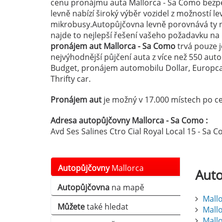
cenu pronájmu auta Mallorca - Sa Como bezpe
levně nabízí široký výběr vozidel z možností 
mikrobusy.Autopůjčovna levně porovnává ty n
najde to nejlepší řešení vašeho požadavku n
pronájem aut Mallorca - Sa Como
trvá pouze j
nejvýhodnější půjčení auta z více než 550 au
Budget, pronájem automobilu Dollar, Europcar
Thrifty car.
Pronájem aut
je možný v 17.000 místech po ce
Adresa autopůjčovny Mallorca - Sa Como :
Avd Ses Salines Ctro Cial Royal Local 15 - Sa 
Autopůjčovny
Mallorca
Aut
Autopůjčovna
na mapě
Mallo
Můžete
také hledat
Mallo
Mallo