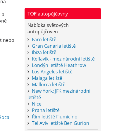
vna
TOP
autopůjčovny
 a
vně
Nabídka světových
autopůjčoven
Faro letiště
xt nebo
Gran Canaria letiště
Ibiza letiště
Keflavik - mezinárodní letiště
Londýn letiště Heathrow
Los Angeles letiště
Malaga letiště
Mallorca letiště
New York: JFK mezinárodní
letiště
Nice
Praha letiště
Řím letiště Fiumicino
 Roca
Tel Aviv letiště Ben Gurion