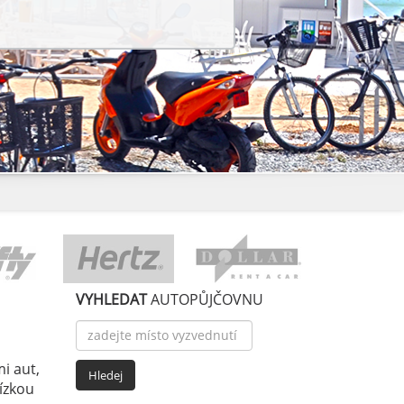
VYHLEDAT
AUTOPŮJČOVNU
i aut,
nízkou