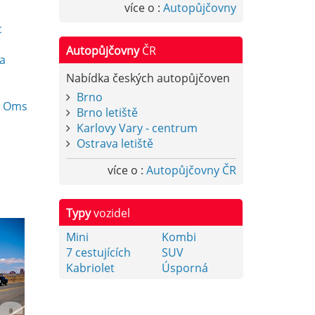
více o :
Autopůjčovny
c
Autopůjčovny
ČR
sa
Nabídka českých autopůjčoven
Brno
n Oms
Brno letiště
Karlovy Vary - centrum
Ostrava letiště
více o :
Autopůjčovny ČR
Typy
vozidel
Mini
Kombi
7 cestujících
SUV
Kabriolet
Úsporná