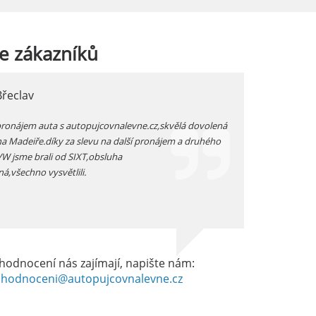
e
zákazníků
Břeclav
jarka, Plzen
pronájem auta s autopujcovnalevne.cz,skvělá dovolená
prodloužený zimní v
na Madeiře.díky za slevu na další pronájem a druhého
auta přímo na letišt
 VW jsme brali od SIXT,obsluha
vozidlo -dostali js
ná,všechno vysvětlili.
dobrém stavu -celkov
hodnocení nás zajímají, napište nám:
hodnoceni@autopujcovnalevne.cz