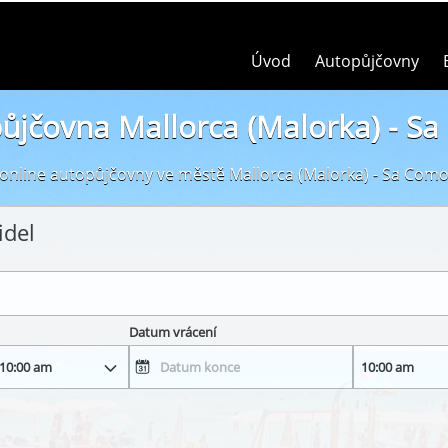
Úvod
Autopůjčovny
ůjčovna Mallorca (Malorka) - S
online autopůjčovny ve městě Mallorca (Malorka) - Sa Com
idel
Datum vrácení