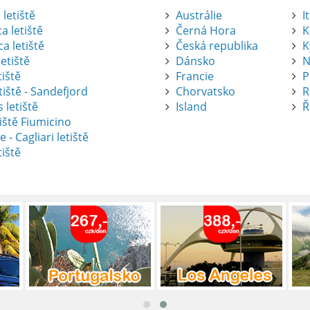
letiště
Austrálie
I
a letiště
Černá Hora
K
a letiště
Česká republika
K
etiště
Dánsko
N
tiště
Francie
P
tiště - Sandefjord
Chorvatsko
R
 letiště
Island
Ř
iště Fiumicino
te
e - Cagliari letiště
tiště
nte je výborný způsob, jak pohodlně
tiště Alicante-Elche, hlavní vstupní
 se nachází přibližně 9 km od centra
ada: Kompletní průvodce
 je skvělý způsob, jak prozkoumat ostrov