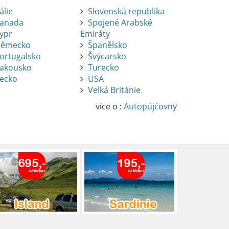
tálie
Slovenská republika
anada
Spojené Arabské
ypr
Emiráty
ěmecko
Španělsko
ortugalsko
Švýcarsko
akousko
Turecko
ecko
USA
Velká Británie
více o :
Autopůjčovny