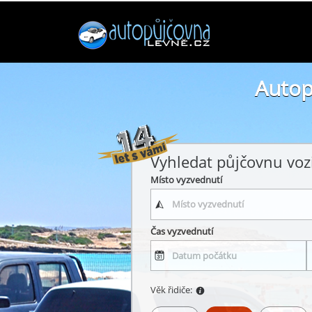
Autop
Vyhledat půjčovnu voz
Místo vyzvednutí
Čas vyzvednutí
Věk řidiče: