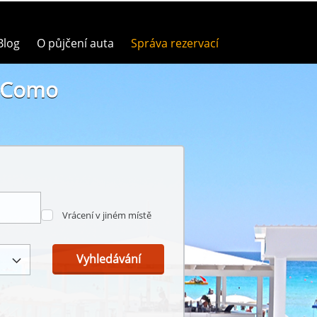
Blog
O půjčení auta
Správa rezervací
a Como
o
Vrácení v jiném místě
Vyhledávání