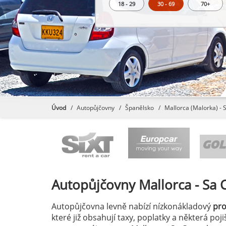
18 - 29
30 - 69
70+
Úvod
Autopůjčovny
Španělsko
Mallorca (Malorka) -
Autopůjčovny
Mallorca - Sa
Autopůjčovna levně nabízí nízkonákladový
pr
které již obsahují taxy, poplatky a některá po