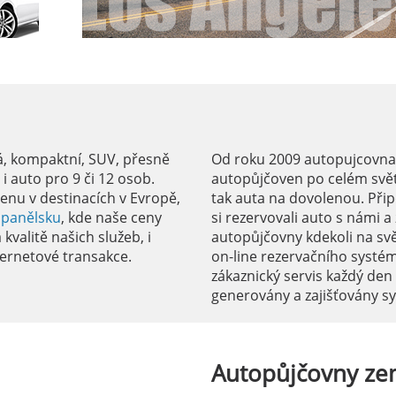
á, kompaktní, SUV, přesně
Od roku 2009 autopujcovnale
 auto pro 9 či 12 osob.
autopůjčoven po celém svět
enu v destinacích v Evropě,
tak auta na dovolenou. Přip
Španělsku
, kde naše ceny
si rezervovali auto s námi 
kvalitě našich služeb, i
autopůjčovny kdekoli na sv
ernetové transakce.
on-line rezervačního systé
zákaznický servis každý den
generovány a zajišťovány 
Autopůjčovny
ze