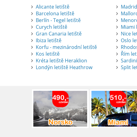
Alicante letiště
Madrid 
Barcelona letiště
Mallorc
Berlín - Tegel letiště
Menorc
Curych letiště
Miami l
Gran Canaria letiště
Nice le
Ibiza letiště
Oslo le
Korfu - mezinárodní letiště
Rhodos
Kos letiště
Řím let
Pronájem auta na letišti Alican
Kréta letiště Heraklion
Sardini
Londýn letiště Heathrow
Split le
Půjčení auta na letišti v Alica
objevovat město i jeho okolí. Le
brána do regionu Costa Blanca,
Alicante.
číst :
celý článek
Pronájem auta na letišti Lefk
Půjčení auta na letišti Lefkada
podle vlastních představ.