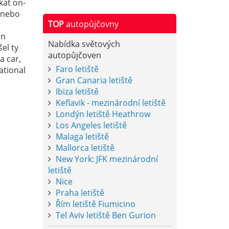
kat on-
í nebo
TOP
autopůjčovny
an
Nabídka světových
el ty
autopůjčoven
a car,
Faro letiště
ational
Gran Canaria letiště
Ibiza letiště
Keflavik - mezinárodní letiště
Londýn letiště Heathrow
Los Angeles letiště
Malaga letiště
Mallorca letiště
New York: JFK mezinárodní
letiště
Nice
Praha letiště
Řím letiště Fiumicino
Tel Aviv letiště Ben Gurion