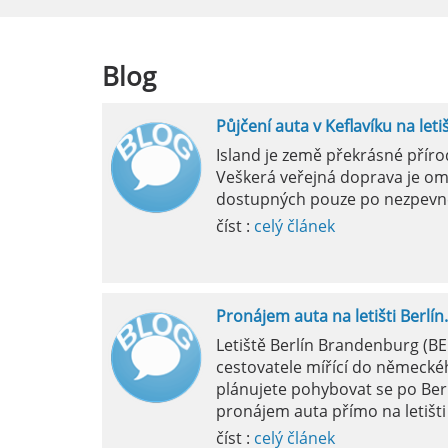
číst :
celý článek
Blog
Půjčení auta v Keflavíku na leti
Mila
Island je země překrásné přír
Veškerá veřejná doprava je om
pokud si p
dostupných pouze po nezpevn
vyzvednutím
číst :
celý článek
Pronájem auta na letišti Berlín.
Letiště Berlín Brandenburg (B
cestovatele mířící do německéh
plánujete pohybovat se po Ber
pronájem auta přímo na letišti 
číst :
celý článek