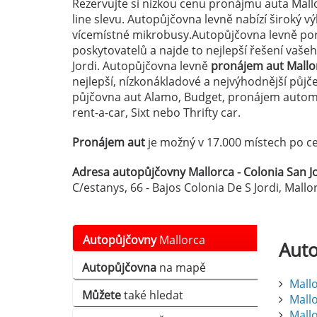
Rezervujte si nízkou cenu pronájmu auta Mallo
line slevu. Autopůjčovna levně nabízí široký 
vícemístné mikrobusy.Autopůjčovna levně por
poskytovatelů a najde to nejlepší řešení vaš
Jordi. Autopůjčovna levně
pronájem aut Mallor
nejlepší, nízkonákladové a nejvýhodnější půjč
půjčovna aut Alamo, Budget, pronájem automo
rent-a-car, Sixt nebo Thrifty car.
Pronájem aut
je možný v 17.000 místech po ce
Adresa autopůjčovny Mallorca - Colonia San Jo
C/estanys, 66 - Bajos Colonia De S Jordi, Mall
Autopůjčovny
Mallorca
Aut
Autopůjčovna
na mapě
Mallo
Můžete
také hledat
Mallo
Mallo