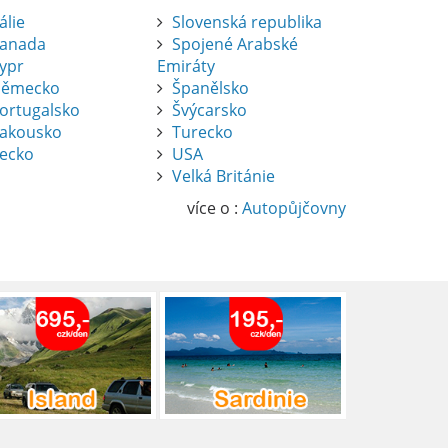
tálie
Slovenská republika
anada
Spojené Arabské
ypr
Emiráty
ěmecko
Španělsko
ortugalsko
Švýcarsko
akousko
Turecko
ecko
USA
Velká Británie
více o :
Autopůjčovny