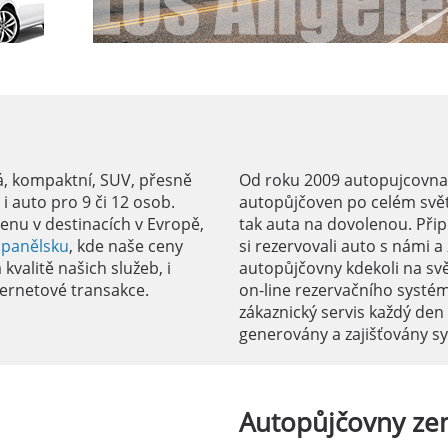
á, kompaktní, SUV, přesně
Od roku 2009 autopujcovnale
 auto pro 9 či 12 osob.
autopůjčoven po celém svět
enu v destinacích v Evropě,
tak auta na dovolenou. Přip
Španělsku
, kde naše ceny
si rezervovali auto s námi 
kvalitě našich služeb, i
autopůjčovny kdekoli na sv
ernetové transakce.
on-line rezervačního systé
zákaznický servis každý den
generovány a zajišťovány 
Autopůjčovny
ze