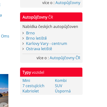
více o :
Autopůjčovny
c
sa
Autopůjčovny
ČR
Nabídka českých autopůjčoven
Brno
n Oms
Brno letiště
Karlovy Vary - centrum
Ostrava letiště
více o :
Autopůjčovny ČR
Typy
vozidel
Mini
Kombi
7 cestujících
SUV
Kabriolet
Úsporná