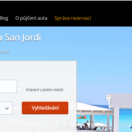
Blog
O půjčení auta
Správa rezervací
 San Jordi
Jordi
Vrácení v jiném místě
Vyhledávání