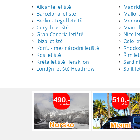
Alicante letiště
Madrid 
Barcelona letiště
Mallorc
Berlín - Tegel letiště
Menorc
Curych letiště
Miami l
Gran Canaria letiště
Nice le
Ibiza letiště
Oslo le
Korfu - mezinárodní letiště
Rhodos
Kos letiště
Řím let
Pronájem auta na letišti Alican
Kréta letiště Heraklion
Sardini
Londýn letiště Heathrow
Split le
Půjčení auta na letišti v Alica
objevovat město i jeho okolí. Le
brána do regionu Costa Blanca,
Alicante.
číst :
celý článek
Pronájem auta na letišti Lefk
Půjčení auta na letišti Lefkada
podle vlastních představ.