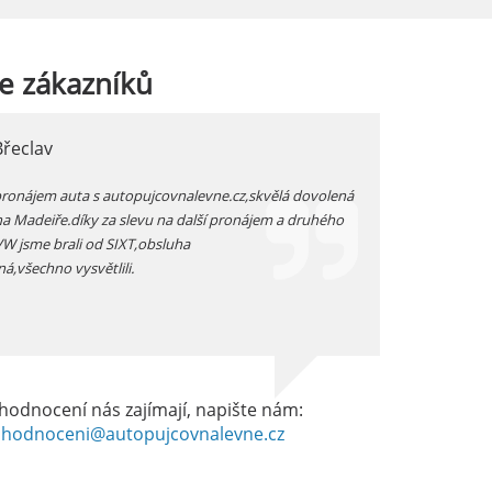
e
zákazníků
Břeclav
jarka, Plzen
pronájem auta s autopujcovnalevne.cz,skvělá dovolená
prodloužený zimní v
na Madeiře.díky za slevu na další pronájem a druhého
auta přímo na letišt
 VW jsme brali od SIXT,obsluha
vozidlo -dostali js
ná,všechno vysvětlili.
dobrém stavu -celkov
hodnocení nás zajímají, napište nám:
hodnoceni@autopujcovnalevne.cz