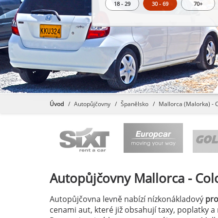
18 - 29
30 - 69
70+
Úvod
Autopůjčovny
Španělsko
Mallorca (Malorka) - C
Autopůjčovny
Mallorca - Col
Autopůjčovna levně nabízí nízkonákladový
pr
cenami aut, které již obsahují taxy, poplatky 