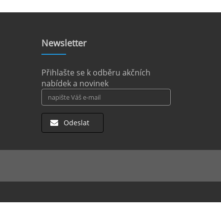
Newsletter
Přihlašte se k odběru akčních
nabídek a novinek
Odeslat