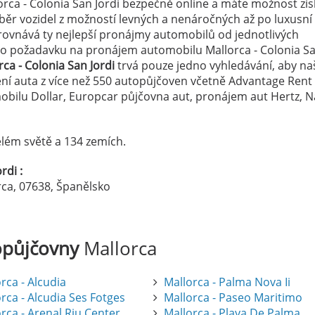
rca - Colonia San Jordi bezpečně online a máte možnost zís
výběr vozidel z možností levných a nenáročných až po luxusn
ovnává ty nejlepší pronájmy automobilů od jednotlivých
eho požadavku na pronájem automobilu Mallorca - Colonia S
ca - Colonia San Jordi
trvá pouze jedno vyhledávání, aby naš
ení auta z více než 550 autopůjčoven včetně Advantage Rent 
bilu Dollar, Europcar půjčovna aut, pronájem aut Hertz, N
lém světě a 134 zemích.
rdi :
orca, 07638, Španělsko
opůjčovny
Mallorca
rca - Alcudia
Mallorca - Palma Nova Ii
rca - Alcudia Ses Fotges
Mallorca - Paseo Maritimo
rca - Arenal Riu Center
Mallorca - Playa De Palma