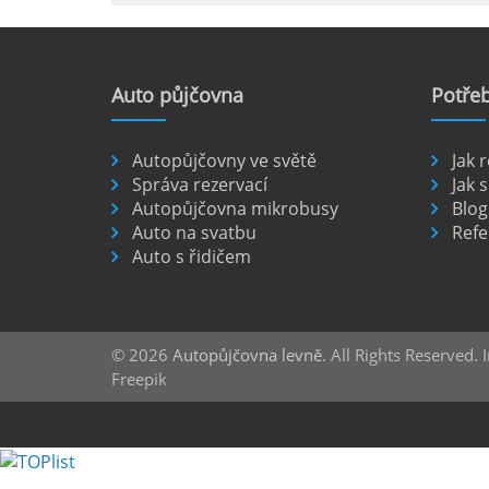
Pronájem auta na letišti Marseil
Auto
půjčovna
Potřeb
Letiště Marseille, oficiálně zn
Provence, je hlavní vstupní br
přibližně 27 km od centra měst
Autopůjčovny ve světě
Jak 
číst :
celý článek
Správa rezervací
Jak s
Autopůjčovna mikrobusy
Blog
Auto na svatbu
Refe
Auto s řidičem
Pronájem auta na letišti Alican
Půjčení auta na letišti v Alica
objevovat město i jeho okolí. Le
brána do regionu Costa Blanca,
© 2026
Autopůjčovna levně
. All Rights Reserved.
Alicante.
Freepik
číst :
celý článek
Pronájem auta na letišti Lefk