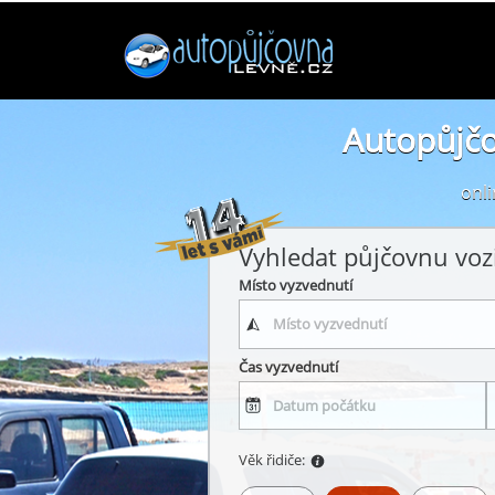
Autopůjčo
onli
Vyhledat půjčovnu voz
Místo vyzvednutí
Čas vyzvednutí
Věk řidiče: