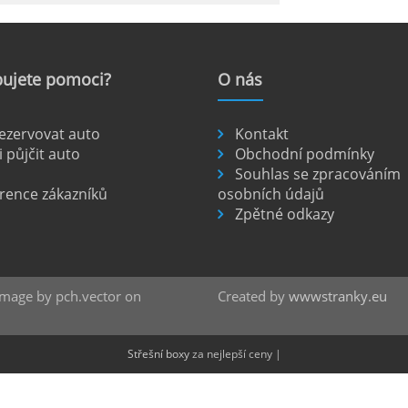
le: Jak na to?
ujete
pomoci?
O
nás
ámé jako mezinárodní letiště Marseille-
anou do regionu Provence a nachází se
a Marseille.
rezervovat auto
Kontakt
i půjčit auto
Obchodní podmínky
Souhlas se zpracováním
rence zákazníků
osobních údajů
Zpětné odkazy
te
nte je výborný způsob, jak pohodlně
tiště Alicante-Elche, hlavní vstupní
 se nachází přibližně 9 km od centra
 Image by pch.vector on
Created by
wwwstranky.eu
Střešní boxy
za nejlepší ceny |
ada: Kompletní průvodce