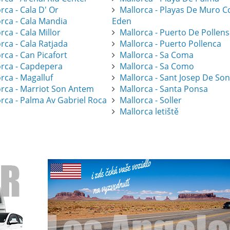
rca - Cala D' Or
Mallorca - Playas De Muro C
orca - Cala Mandia
Eden
rca - Cala Millor
Mallorca - Puerto De Pollen
rca - Cala Ratjada
Mallorca - Puerto Pollenca
rca - Can Picafort
Mallorca - Sa Coma
orca - Capdepera
Mallorca - Sa Como
rca - Magalluf
Mallorca - Sant Josep De So
orca - Marriot Son Antem
Mallorca - Santa Ponsa
orca - Palma Av Gabriel Roca
Mallorca - Soller
Mallorca letiště