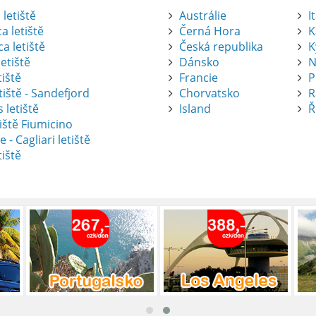
letiště
Austrálie
I
a letiště
Černá Hora
K
a letiště
Česká republika
K
etiště
Dánsko
N
tiště
Francie
P
tiště - Sandefjord
Chorvatsko
R
 letiště
Island
Ř
iště Fiumicino
te
e - Cagliari letiště
tiště
nte je výborný způsob, jak pohodlně
tiště Alicante-Elche, hlavní vstupní
 se nachází přibližně 9 km od centra
ada: Kompletní průvodce
 je skvělý způsob, jak prozkoumat ostrov