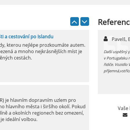
Referenc
šti a cestování po Islandu
n,
Pavelš, 
ody, kterou nejlépe prozkoumáte autem.
ezená a mnoho nejkrásnějších míst je
ůjčujete auto v jížním Španělsku zkontrolujte si před
Další uspěšný 
ěných cestách.
 funkčnost kliamtizace, v létě je tam fakt vedro...
v Portugalsku 
řidiče. Vozidlo
příjemná,vstříc
ER) je hlavním dopravním uzlem pro
o hlavního města i širšího okolí. Pokud
Vaše 
líně a okolních regionech bez omezení,
je ideální volbou.