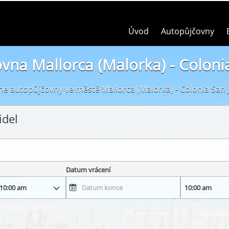
Úvod
Autopůjčovny
vna Mallorca (Malorka) - Colonia
ne autopůjčovny ve městě Mallorca (Malorka) - Colonia San 
idel
Datum vrácení