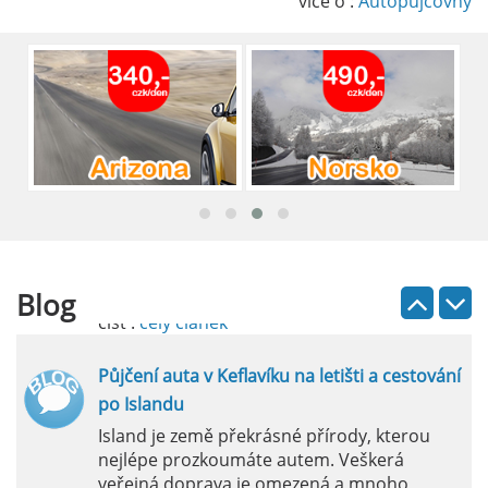
způsob, jak pohodlně objevovat město i jeho
více o :
Autopůjčovny
okolí. Letiště Alicante-Elche, hlavní vstupní
brána do regionu Costa Blanca, se nachází
přibližně 9 km od centra Alicante.
číst :
celý článek
Pronájem auta na letišti Lefkada: Kompletní
průvodce
Půjčení auta na letišti Lefkada je skvělý
způsob, jak prozkoumat ostrov podle
vlastních představ.
Blog
číst :
celý článek
Půjčení auta v Keflavíku na letišti a cestování
po Islandu
Island je země překrásné přírody, kterou
nejlépe prozkoumáte autem. Veškerá
veřejná doprava je omezená a mnoho