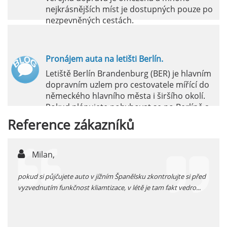
nejkrásnějších míst je dostupných pouze po
nezpevněných cestách.
číst :
celý článek
Pronájem auta na letišti Berlín.
Letiště Berlín Brandenburg (BER) je hlavním
dopravním uzlem pro cestovatele mířící do
německého hlavního města i širšího okolí.
Pokud plánujete pohybovat se po Berlíně a
okolních regionech bez omezení, pronájem
Reference
zákazníků
auta přímo na letišti je ideální volbou.
číst :
celý článek
Milan,
P
Pronájem auta na letišti Marseille: Jak na to?
pokud si půjčujete auto v jížním Španělsku zkontrolujte si před
Další
Letiště Marseille, oficiálně známé jako
vyzvednutím funkčnost kliamtizace, v létě je tam fakt vedro...
dovol
mezinárodní letiště Marseille-Provence, je
ěco
proná
hlavní vstupní branou do regionu Provence
..
SIXT,
a nachází se přibližně 27 km od centra města
Marseille.