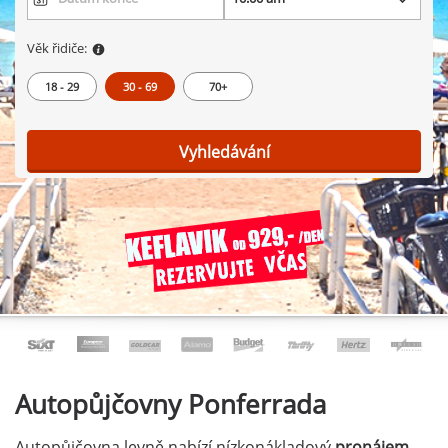
Věk řidiče:
18 - 29
30 - 69
70+
Vyhledávání
Autopůjčovny
Ponferrada
Autopůjčovna levně nabízí nízkonákladový
pronájem