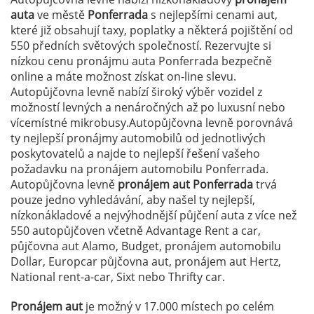
auta
ve městě
Ponferrada
s nejlepšími cenami aut,
které již obsahují taxy, poplatky a některá pojištění od
550 předních světových společností. Rezervujte si
nízkou cenu pronájmu auta Ponferrada bezpečně
online a máte možnost získat on-line slevu.
Autopůjčovna levně nabízí široký výběr vozidel z
možností levných a nenáročných až po luxusní nebo
vícemístné mikrobusy.Autopůjčovna levně porovnává
ty nejlepší pronájmy automobilů od jednotlivých
poskytovatelů a najde to nejlepší řešení vašeho
požadavku na pronájem automobilu Ponferrada.
Autopůjčovna levně
pronájem aut Ponferrada
trvá
pouze jedno vyhledávání, aby našel ty nejlepší,
nízkonákladové a nejvýhodnější půjčení auta z více než
550 autopůjčoven včetně Advantage Rent a car,
půjčovna aut Alamo, Budget, pronájem automobilu
Dollar, Europcar půjčovna aut, pronájem aut Hertz,
National rent-a-car, Sixt nebo Thrifty car.
Pronájem aut
je možný v 17.000 místech po celém