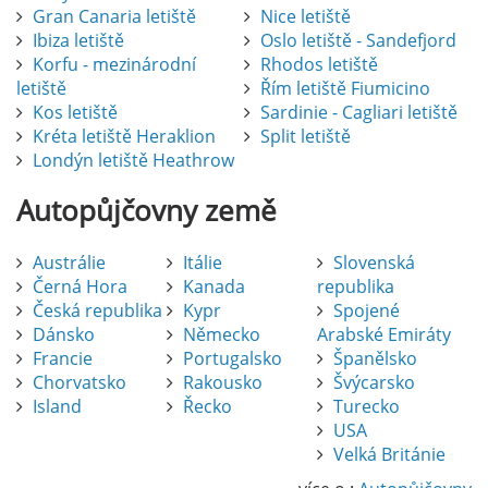
Gran Canaria letiště
Nice letiště
Ibiza letiště
Oslo letiště - Sandefjord
Korfu - mezinárodní
Rhodos letiště
letiště
Řím letiště Fiumicino
Kos letiště
Sardinie - Cagliari letiště
Kréta letiště Heraklion
Split letiště
Londýn letiště Heathrow
Autopůjčovny
země
Austrálie
Itálie
Slovenská
Černá Hora
Kanada
republika
Česká republika
Kypr
Spojené
Dánsko
Německo
Arabské Emiráty
Francie
Portugalsko
Španělsko
Chorvatsko
Rakousko
Švýcarsko
Island
Řecko
Turecko
USA
Pronájem auta na letišti Alicante
Velká Británie
Půjčení auta na letišti v Alicante je výborný