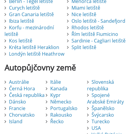
Berlín - Tegel letiště
Menorca letiště
Curych letiště
Miami letiště
Gran Canaria letiště
Nice letiště
Ibiza letiště
Oslo letiště - Sandefjord
Korfu - mezinárodní
Rhodos letiště
letiště
Řím letiště Fiumicino
Kos letiště
Sardinie - Cagliari letiště
Kréta letiště Heraklion
Split letiště
Londýn letiště Heathrow
Autopůjčovny
země
Austrálie
Itálie
Slovenská
Černá Hora
Kanada
republika
Česká republika
Kypr
Spojené
Dánsko
Německo
Arabské Emiráty
Francie
Portugalsko
Španělsko
Chorvatsko
Rakousko
Švýcarsko
Island
Řecko
Turecko
USA
Pronájem auta na letišti Alicante