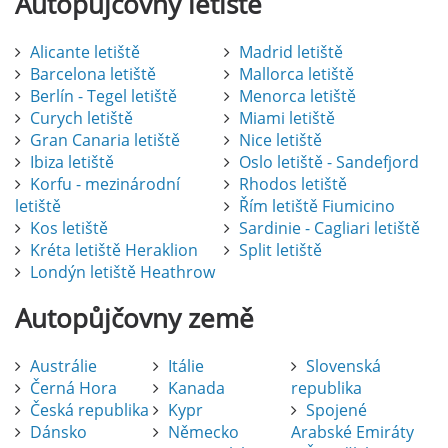
Autopůjčovny
letiště
Alicante letiště
Madrid letiště
Barcelona letiště
Mallorca letiště
Berlín - Tegel letiště
Menorca letiště
Curych letiště
Miami letiště
Gran Canaria letiště
Nice letiště
Ibiza letiště
Oslo letiště - Sandefjord
Korfu - mezinárodní
Rhodos letiště
letiště
Řím letiště Fiumicino
Kos letiště
Sardinie - Cagliari letiště
Kréta letiště Heraklion
Split letiště
Londýn letiště Heathrow
Autopůjčovny
země
Austrálie
Itálie
Slovenská
Černá Hora
Kanada
republika
Česká republika
Kypr
Spojené
Dánsko
Německo
Arabské Emiráty