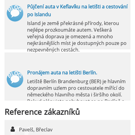
Půjčení auta v Keflavíku na letišti a cestování
po Islandu
Island je země překrásné přírody, kterou
nejlépe prozkoumáte autem. Veškerá
veřejná doprava je omezená a mnoho
nejkrásnějších míst je dostupných pouze po
nezpevněných cestách.
číst :
celý článek
Pronájem auta na letišti Berlín.
Letiště Berlín Brandenburg (BER) je hlavním
dopravním uzlem pro cestovatele mířící do
německého hlavního města i širšího okolí.
Pokud plánujete pohybovat se po Berlíně a
okolních regionech bez omezení, pronájem
Reference
zákazníků
auta přímo na letišti je ideální volbou.
číst :
celý článek
Pavelš, Břeclav
j