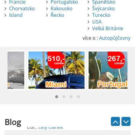
Francie
Portugalsko
Španělsko
Chorvatsko
Rakousko
Švýcarsko
Island
Řecko
Turecko
USA
Pronájem auta na letišti Alicante
Velká Británie
Půjčení auta na letišti v Alicante je výborný
způsob, jak pohodlně objevovat město i jeho
více o :
Autopůjčovny
okolí. Letiště Alicante-Elche, hlavní vstupní
brána do regionu Costa Blanca, se nachází
přibližně 9 km od centra Alicante.
číst :
celý článek
Pronájem auta na letišti Lefkada: Kompletní
průvodce
Půjčení auta na letišti Lefkada je skvělý
způsob, jak prozkoumat ostrov podle
vlastních představ.
Blog
číst :
celý článek