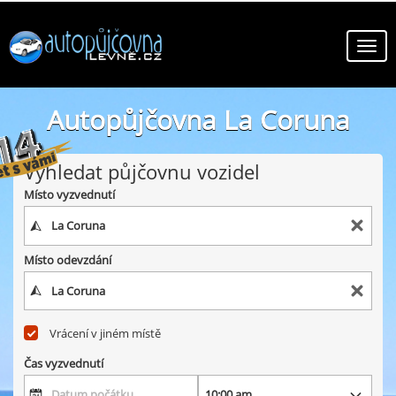
Autopůjčovna La Coruna
online autopůjčovny ve městě La Coruna
Vyhledat půjčovnu vozidel
Místo vyzvednutí
Místo odevzdání
Vrácení v jiném místě
Čas vyzvednutí