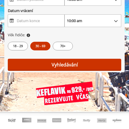
Datum vrácení
Věk řidiče:
18 - 29
30 - 69
70+
Vyhledávání