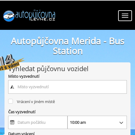
Autopůjčovna Merida - Bus
Station
online autopůjčovny ve městě Merida - Bus Station
Vyhledat půjčovnu vozidel
Místo vyzvednutí
Vrácení v jiném místě
Čas vyzvednutí
Datum vrácení