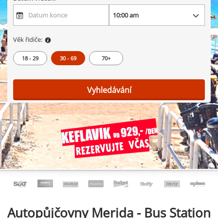
Věk řidiče:
18 - 29
30 - 69
70+
Vyhledávání
Autopůjčovny
Merida - Bus Station