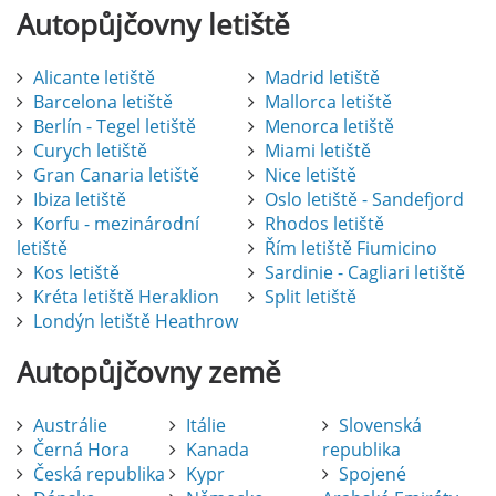
Autopůjčovny
letiště
Alicante letiště
Madrid letiště
Barcelona letiště
Mallorca letiště
Berlín - Tegel letiště
Menorca letiště
Curych letiště
Miami letiště
Gran Canaria letiště
Nice letiště
Ibiza letiště
Oslo letiště - Sandefjord
Korfu - mezinárodní
Rhodos letiště
letiště
Řím letiště Fiumicino
Kos letiště
Sardinie - Cagliari letiště
Kréta letiště Heraklion
Split letiště
Londýn letiště Heathrow
Autopůjčovny
země
Austrálie
Itálie
Slovenská
Černá Hora
Kanada
republika
Česká republika
Kypr
Spojené