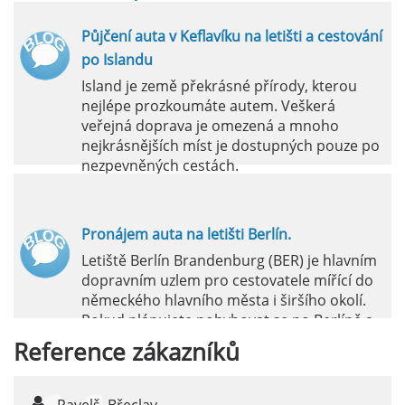
Půjčení auta v Keflavíku na letišti a cestování
po Islandu
Island je země překrásné přírody, kterou
nejlépe prozkoumáte autem. Veškerá
veřejná doprava je omezená a mnoho
nejkrásnějších míst je dostupných pouze po
nezpevněných cestách.
číst :
celý článek
Pronájem auta na letišti Berlín.
Letiště Berlín Brandenburg (BER) je hlavním
dopravním uzlem pro cestovatele mířící do
německého hlavního města i širšího okolí.
Pokud plánujete pohybovat se po Berlíně a
okolních regionech bez omezení, pronájem
Reference
zákazníků
auta přímo na letišti je ideální volbou.
číst :
celý článek
Pavelš, Břeclav
j