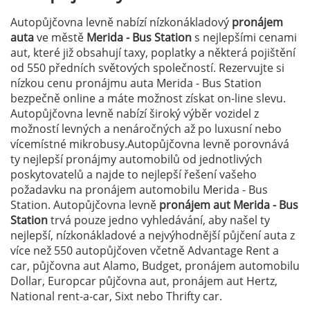
Autopůjčovna levně nabízí nízkonákladový
pronájem
auta
ve městě
Merida - Bus Station
s nejlepšími cenami
aut, které již obsahují taxy, poplatky a některá pojištění
od 550 předních světových společností. Rezervujte si
nízkou cenu pronájmu auta Merida - Bus Station
bezpečně online a máte možnost získat on-line slevu.
Autopůjčovna levně nabízí široký výběr vozidel z
možností levných a nenáročných až po luxusní nebo
vícemístné mikrobusy.Autopůjčovna levně porovnává
ty nejlepší pronájmy automobilů od jednotlivých
poskytovatelů a najde to nejlepší řešení vašeho
požadavku na pronájem automobilu Merida - Bus
Station. Autopůjčovna levně
pronájem aut Merida - Bus
Station
trvá pouze jedno vyhledávání, aby našel ty
nejlepší, nízkonákladové a nejvýhodnější půjčení auta z
více než 550 autopůjčoven včetně Advantage Rent a
car, půjčovna aut Alamo, Budget, pronájem automobilu
Dollar, Europcar půjčovna aut, pronájem aut Hertz,
National rent-a-car, Sixt nebo Thrifty car.