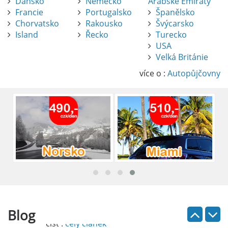
Dánsko
Německo
Arabské Emiráty
Francie
Portugalsko
Španělsko
Chorvatsko
Rakousko
Švýcarsko
Island
Řecko
Turecko
USA
Pronájem auta na letišti Alicante
Velká Británie
Půjčení auta na letišti v Alicante je výborný
způsob, jak pohodlně objevovat město i jeho
více o :
Autopůjčovny
okolí. Letiště Alicante-Elche, hlavní vstupní
brána do regionu Costa Blanca, se nachází
přibližně 9 km od centra Alicante.
číst :
celý článek
Pronájem auta na letišti Lefkada: Kompletní
průvodce
Půjčení auta na letišti Lefkada je skvělý
způsob, jak prozkoumat ostrov podle
vlastních představ.
Blog
číst :
celý článek