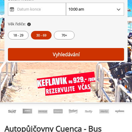
Věk řidiče:
18 - 29
30 - 69
70+
Vyhledávání
Autopůjčovny
Cuenca - Bus