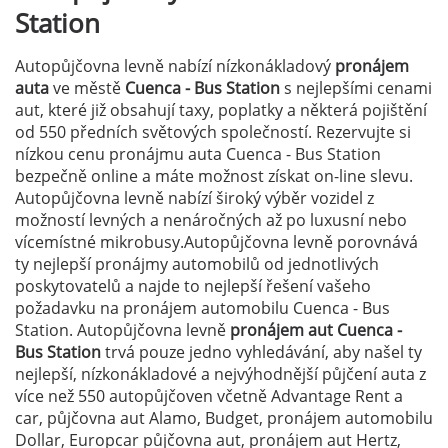
Station
Autopůjčovna levně nabízí nízkonákladový
pronájem
auta
ve městě
Cuenca - Bus Station
s nejlepšími cenami
aut, které již obsahují taxy, poplatky a některá pojištění
od 550 předních světových společností. Rezervujte si
nízkou cenu pronájmu auta Cuenca - Bus Station
bezpečně online a máte možnost získat on-line slevu.
Autopůjčovna levně nabízí široký výběr vozidel z
možností levných a nenáročných až po luxusní nebo
vícemístné mikrobusy.Autopůjčovna levně porovnává
ty nejlepší pronájmy automobilů od jednotlivých
poskytovatelů a najde to nejlepší řešení vašeho
požadavku na pronájem automobilu Cuenca - Bus
Station. Autopůjčovna levně
pronájem aut Cuenca -
Bus Station
trvá pouze jedno vyhledávání, aby našel ty
nejlepší, nízkonákladové a nejvýhodnější půjčení auta z
více než 550 autopůjčoven včetně Advantage Rent a
car, půjčovna aut Alamo, Budget, pronájem automobilu
Dollar, Europcar půjčovna aut, pronájem aut Hertz,