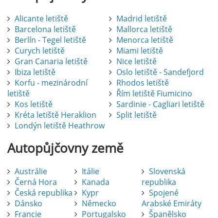
Alicante letiště
Madrid letiště
Barcelona letiště
Mallorca letiště
Berlín - Tegel letiště
Menorca letiště
Curych letiště
Miami letiště
Gran Canaria letiště
Nice letiště
Ibiza letiště
Oslo letiště - Sandefjord
Korfu - mezinárodní
Rhodos letiště
letiště
Řím letiště Fiumicino
Kos letiště
Sardinie - Cagliari letiště
Kréta letiště Heraklion
Split letiště
Londýn letiště Heathrow
Autopůjčovny
země
Austrálie
Itálie
Slovenská
Černá Hora
Kanada
republika
Česká republika
Kypr
Spojené
Dánsko
Německo
Arabské Emiráty
Francie
Portugalsko
Španělsko