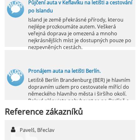
Půjčení auta v Keflavíku na letišti a cestování
po Islandu
Island je země překrásné přírody, kterou
nejlépe prozkoumáte autem. Veškerá
veřejná doprava je omezená a mnoho
nejkrásnějších míst je dostupných pouze po
nezpevněných cestách.
číst :
celý článek
Pronájem auta na letišti Berlín.
Letiště Berlín Brandenburg (BER) je hlavním
dopravním uzlem pro cestovatele mířící do
německého hlavního města i širšího okolí.
Pokud plánujete pohybovat se po Berlíně a
okolních regionech bez omezení, pronájem
Reference
zákazníků
auta přímo na letišti je ideální volbou.
číst :
celý článek
Pavelš, Břeclav
j
Pronájem auta na letišti Marseille: Jak na to?