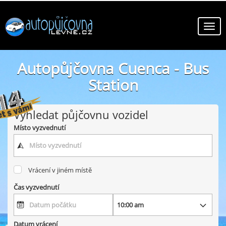
Autopůjčovna Cuenca - Bus
Station
online autopůjčovny ve městě Cuenca - Bus Station
Vyhledat půjčovnu vozidel
Místo vyzvednutí
Vrácení v jiném místě
Čas vyzvednutí
Datum vrácení