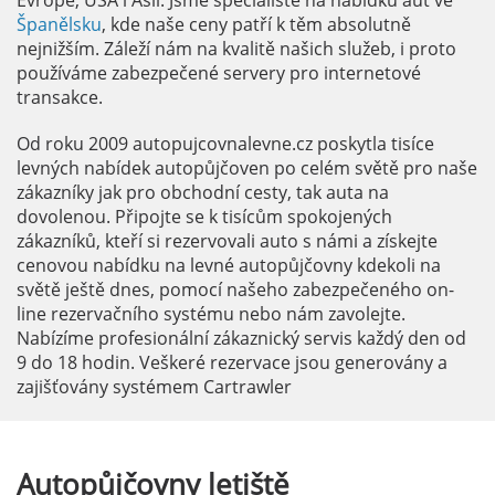
Evropě, USA i Asii. Jsme specialisté na nabídku aut ve
Španělsku
, kde naše ceny patří k těm absolutně
nejnižším. Záleží nám na kvalitě našich služeb, i proto
používáme zabezpečené servery pro internetové
transakce.
Od roku 2009 autopujcovnalevne.cz poskytla tisíce
levných nabídek autopůjčoven po celém světě pro naše
zákazníky jak pro obchodní cesty, tak auta na
dovolenou. Připojte se k tisícům spokojených
zákazníků, kteří si rezervovali auto s námi a získejte
cenovou nabídku na levné autopůjčovny kdekoli na
světě ještě dnes, pomocí našeho zabezpečeného on-
line rezervačního systému nebo nám zavolejte.
Nabízíme profesionální zákaznický servis každý den od
9 do 18 hodin. Veškeré rezervace jsou generovány a
zajišťovány systémem Cartrawler
Autopůjčovny
letiště