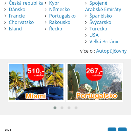
Česká republika
Kypr
Spojené
Dánsko
Německo
Arabské Emiráty
Francie
Portugalsko
Španělsko
Chorvatsko
Rakousko
Švýcarsko
Island
Řecko
Turecko
USA
Pronájem auta na letišti Alicante
Velká Británie
Půjčení auta na letišti v Alicante je výborný
způsob, jak pohodlně objevovat město i jeho
více o :
Autopůjčovny
okolí. Letiště Alicante-Elche, hlavní vstupní
brána do regionu Costa Blanca, se nachází
přibližně 9 km od centra Alicante.
číst :
celý článek
Pronájem auta na letišti Lefkada: Kompletní
průvodce
Půjčení auta na letišti Lefkada je skvělý
způsob, jak prozkoumat ostrov podle
vlastních představ.