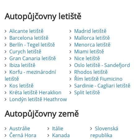
Autopůjčovny
letiště
Alicante letiště
Madrid letiště
Barcelona letiště
Mallorca letiště
Berlín - Tegel letiště
Menorca letiště
Curych letiště
Miami letiště
Gran Canaria letiště
Nice letiště
Ibiza letiště
Oslo letiště - Sandefjord
Korfu - mezinárodní
Rhodos letiště
letiště
Řím letiště Fiumicino
Kos letiště
Sardinie - Cagliari letiště
Kréta letiště Heraklion
Split letiště
Londýn letiště Heathrow
Autopůjčovny
země
Austrálie
Itálie
Slovenská
Černá Hora
Kanada
republika