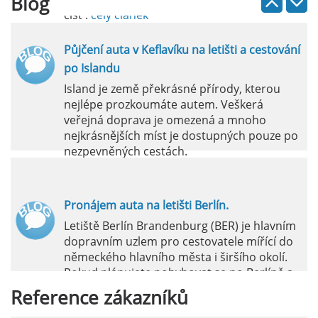
Blog
číst :
celý článek
Půjčení auta v Keflavíku na letišti a cestování
po Islandu
Island je země překrásné přírody, kterou
nejlépe prozkoumáte autem. Veškerá
veřejná doprava je omezená a mnoho
nejkrásnějších míst je dostupných pouze po
nezpevněných cestách.
číst :
celý článek
Pronájem auta na letišti Berlín.
Letiště Berlín Brandenburg (BER) je hlavním
dopravním uzlem pro cestovatele mířící do
německého hlavního města i širšího okolí.
Pokud plánujete pohybovat se po Berlíně a
okolních regionech bez omezení, pronájem
Reference
zákazníků
auta přímo na letišti je ideální volbou.