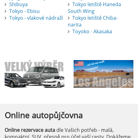
Shibuya
Tokyo letiště Haneda
Tokyo - Ebisu
South Wing
Tokyo - vlakové nádraží
Tokyo letiště Chiba-
narita
Toyoko - Akasaka
Online
autopůjčovna
Online rezervace auta
dle Vašich potřeb - malá,
kompaktní, SUV, přesně pro účel vaší cesty. Dokážeme