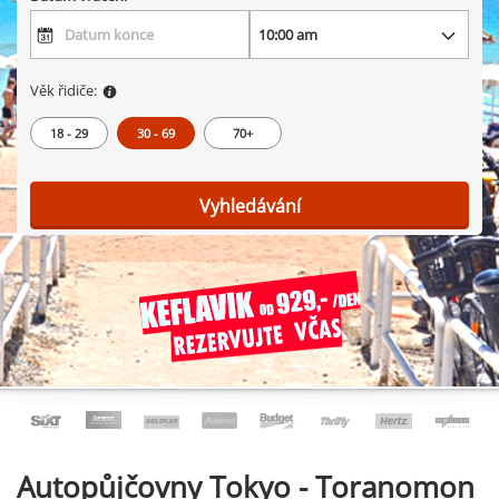
Věk řidiče:
18 - 29
30 - 69
70+
Vyhledávání
Autopůjčovny
Tokyo - Toranomon