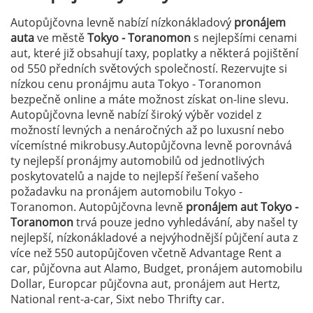
Autopůjčovna levně nabízí nízkonákladový
pronájem
auta
ve městě
Tokyo - Toranomon
s nejlepšími cenami
aut, které již obsahují taxy, poplatky a některá pojištění
od 550 předních světových společností. Rezervujte si
nízkou cenu pronájmu auta Tokyo - Toranomon
bezpečně online a máte možnost získat on-line slevu.
Autopůjčovna levně nabízí široký výběr vozidel z
možností levných a nenáročných až po luxusní nebo
vícemístné mikrobusy.Autopůjčovna levně porovnává
ty nejlepší pronájmy automobilů od jednotlivých
poskytovatelů a najde to nejlepší řešení vašeho
požadavku na pronájem automobilu Tokyo -
Toranomon. Autopůjčovna levně
pronájem aut Tokyo -
Toranomon
trvá pouze jedno vyhledávání, aby našel ty
nejlepší, nízkonákladové a nejvýhodnější půjčení auta z
více než 550 autopůjčoven včetně Advantage Rent a
car, půjčovna aut Alamo, Budget, pronájem automobilu
Dollar, Europcar půjčovna aut, pronájem aut Hertz,
National rent-a-car, Sixt nebo Thrifty car.