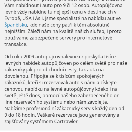
Vám nabídnout i auto pro 9 či 12 osob. Autopůjčovna
levně vždy nabídne tu nejlepší cenu v destinacích v
Evropě, USA i Asii. Jsme specialisté na nabídku aut ve
Španělsku
, kde naše ceny patří k těm absolutně
nejnižším. Záleží nám na kvalitě našich služeb, i proto
používáme zabezpečené servery pro internetové
transakce.
Od roku 2009 autopujcovnalevne.cz poskytla tisíce
levných nabídek autopůjčoven po celém světě pro naše
zákazníky jak pro obchodní cesty, tak auta na
dovolenou. Připojte se k tisícům spokojených
zákazníků, kteří si rezervovali auto s námi a získejte
cenovou nabídku na levné autopůjčovny kdekoli na
světě ještě dnes, pomocí našeho zabezpečeného on-
line rezervačního systému nebo nám zavolejte.
Nabízíme profesionální zákaznický servis každý den od
9 do 18 hodin. Veškeré rezervace jsou generovány a
zajišťovány systémem Cartrawler