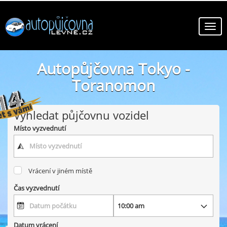
Autopůjčovna Tokyo -
Toranomon
online autopůjčovny ve městě Tokyo - Toranomon
Vyhledat půjčovnu vozidel
Místo vyzvednutí
Vrácení v jiném místě
Čas vyzvednutí
Datum vrácení