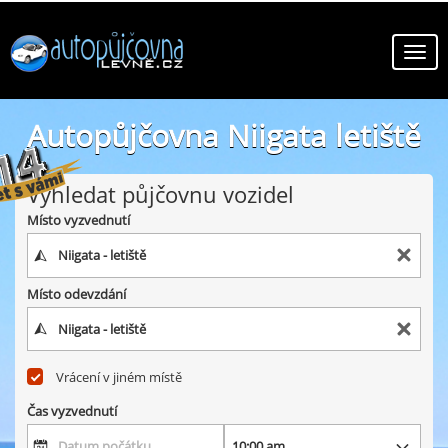
Autopůjčovna Niigata letiště
online autopůjčovny ve městě Niigata letiště
Vyhledat půjčovnu vozidel
Místo vyzvednutí
Místo odevzdání
Vrácení v jiném místě
Čas vyzvednutí