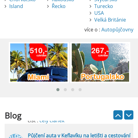
Island
Řecko
Turecko
USA
Pronájem auta na letišti Alicante
Velká Británie
Půjčení auta na letišti v Alicante je výborný
způsob, jak pohodlně objevovat město i jeho
více o :
Autopůjčovny
okolí. Letiště Alicante-Elche, hlavní vstupní
brána do regionu Costa Blanca, se nachází
přibližně 9 km od centra Alicante.
číst :
celý článek
Pronájem auta na letišti Lefkada: Kompletní
průvodce
Půjčení auta na letišti Lefkada je skvělý
způsob, jak prozkoumat ostrov podle
vlastních představ.
Blog
číst :
celý článek
Půjčení auta v Keflavíku na letišti a cestování