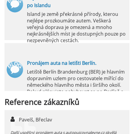
po Islandu
Island je země překrásné přírody, kterou
nejlépe prozkoumáte autem. Veškerá
veřejná doprava je omezená a mnoho
nejkrásnějších míst je dostupných pouze po
nezpevněných cestách.
číst :
celý článek
Pronájem auta na letišti Berlín.
Letiště Berlín Brandenburg (BER) je hlavním
dopravním uzlem pro cestovatele mířící do
německého hlavního města i širšího okolí.
Pokud plánujete pohybovat se po Berlíně a
okolních regionech bez omezení, pronájem
Reference
zákazníků
auta přímo na letišti je ideální volbou.
číst :
celý článek
Pavelš, Břeclav
j
Pronájem auta na letišti Marseille: Jak na to?
 před
Další uspěšný pronájem auta s autopujcovnalevne.cz,skvělá
prodl