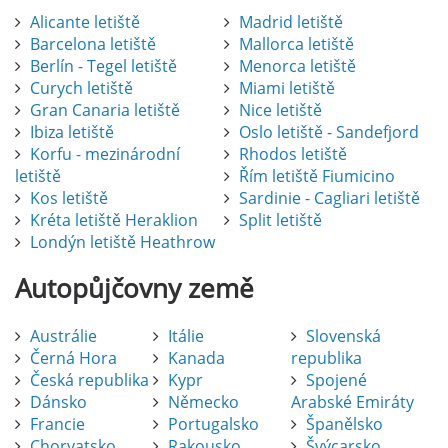
Alicante letiště
Madrid letiště
Barcelona letiště
Mallorca letiště
Berlín - Tegel letiště
Menorca letiště
Curych letiště
Miami letiště
Gran Canaria letiště
Nice letiště
Ibiza letiště
Oslo letiště - Sandefjord
Korfu - mezinárodní
Rhodos letiště
letiště
Řím letiště Fiumicino
Kos letiště
Sardinie - Cagliari letiště
Kréta letiště Heraklion
Split letiště
Londýn letiště Heathrow
Autopůjčovny
země
Austrálie
Itálie
Slovenská
Černá Hora
Kanada
republika
Česká republika
Kypr
Spojené
Dánsko
Německo
Arabské Emiráty
Francie
Portugalsko
Španělsko
Chorvatsko
Rakousko
Švýcarsko