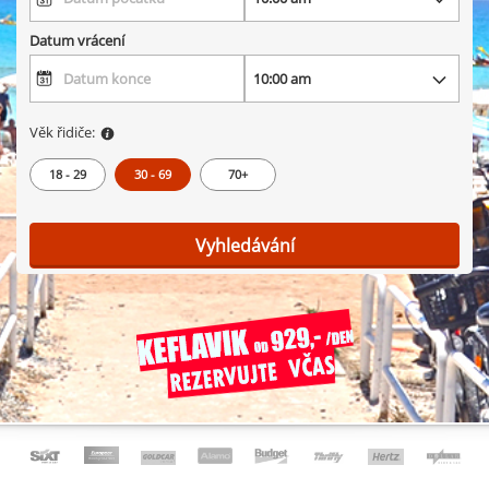
Datum vrácení
Věk řidiče:
18 - 29
30 - 69
70+
Vyhledávání