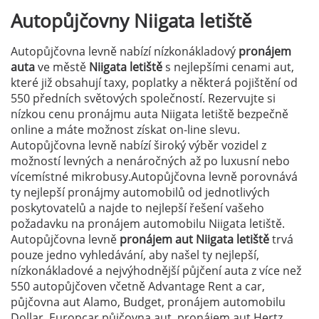
Autopůjčovny
Niigata letiště
Autopůjčovna levně nabízí nízkonákladový
pronájem
auta
ve městě
Niigata letiště
s nejlepšími cenami aut,
které již obsahují taxy, poplatky a některá pojištění od
550 předních světových společností. Rezervujte si
nízkou cenu pronájmu auta Niigata letiště bezpečně
online a máte možnost získat on-line slevu.
Autopůjčovna levně nabízí široký výběr vozidel z
možností levných a nenáročných až po luxusní nebo
vícemístné mikrobusy.Autopůjčovna levně porovnává
ty nejlepší pronájmy automobilů od jednotlivých
poskytovatelů a najde to nejlepší řešení vašeho
požadavku na pronájem automobilu Niigata letiště.
Autopůjčovna levně
pronájem aut Niigata letiště
trvá
pouze jedno vyhledávání, aby našel ty nejlepší,
nízkonákladové a nejvýhodnější půjčení auta z více než
550 autopůjčoven včetně Advantage Rent a car,
půjčovna aut Alamo, Budget, pronájem automobilu
Dollar, Europcar půjčovna aut, pronájem aut Hertz,